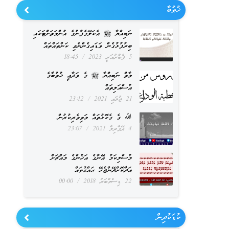
ޚުޠުބާ
ނަބިއްޔާ ﷺ އެކަލޭގެފާނުގެ އުންމަތަށްޓަކައި
ބިރުފުޅުގެން ވަޑައިގެންނެވި ކަންތައްތައް
5 ފެބްރުއަރީ 2023
18:45
މާތް ނަބިއްޔާ ﷺ ގެ ވަދާޢީ ޚުތުބާގެ
އުސްއަލިތައް
21 ޖުލައި 2021
23:12
ﷲ ގެ ގެކޮޅުތައް މަތިވެރިކުރުން
4 އޭޕްރިލް 2021
23:07
މުސްލިކަމު އޭނާގެ އަޚުންގެ މައްޗަށް
އަދާކޮށްދޭންޖެހޭ ޙައްޤުތައް
22 ޑިސެމްބަރު 2018
00:00
ކުޑަކުދިން