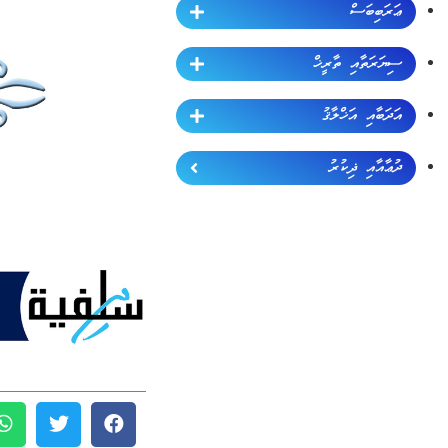
ޢަރަބިބަސް
ސިޔަރަތާއި ތާރީޚް
އަދަބާއި އަޚްލާޤު
ދުޢާއާއި ޛިކުރު