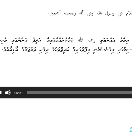
لام على رسول الله وعلى آله وصحبه أجمعين.
ިމާމު އައްނަވަވީ رحمه الله ޖަމާކުރައްވާފައިވާ، ޙަދީޘް ފަންނުގައި މުހިނ
ލާގައި މިގެނެސްދެނީ މިފޮތުގައިވާ ޙަދީޘްތަކުގެ ދިވެހި ތަރުޖަމާގެ އޯޑިއޯއެވެ.
00:00
ް