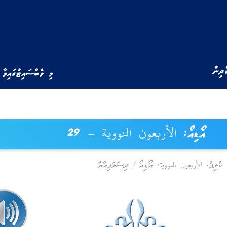
ުދިން
މި ވެބްސައިޓުގައިވާ 
އޯޑިއޯ: الأربعون النووية – 29
,
الأربعون النووية
,
އޯޑިއޯ
/
ދިސަލަފިއްޔާ