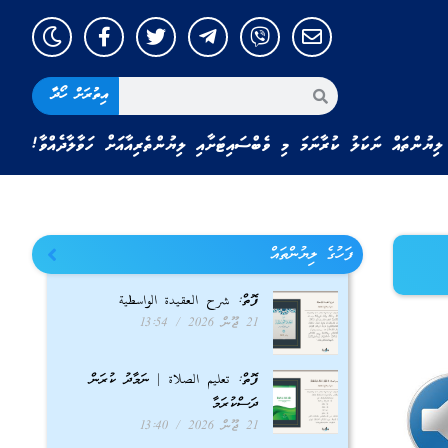
އިތުރަށް ހޯދާ
ލިޔުންތައް ނަކަލު ކުރާނަމަ މި ވެބްސައިޓަށާއި ލިޔުންތެރިއާއަށް ހަވާލާދެއްވާ!
ފަހުގެ ލިޔުންތައް
ފޮތް: شرح العقيدة الواسطية
21 ޖޫން 2026
13:54
ފޮތް: تعليم الصلاة | ނަމާދު ކުރަން
ދަސްކުރަމާ
21 ޖޫން 2026
13:40