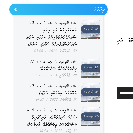
ފިލާވަޅު
مادة التوحيد ٦ (ف 2 ، د 12 –
ކަނޑައެޅިގެން ވަކި މީހަކީ
ސުވަރުގެވަންތަވެރިއެއް ކަމުގައި ނުވަތަ
ްމު އަދި
ނަރަކަވަންތަވެރިއެއް ކަމުގައި ބުނުން)
30 ނޮވެމްބަރު 2024
02:00
مادة التوحيد ٦ (ف 2 ، د 11 –
ޤިޔާމަތްދުވަހުގެ ކަންތައްތައް)
28 ފެބްރުއަރީ 2023
17:02
مادة التوحيد ٦ (ف 2 ، د 10 –
Use
ކަށްވަޅުގެ ނިޢުމަތާއި ޢަޛާބު)
17 އޮކްޓޯބަރު 2022
14:37
Up/Down
مادة التوحيد ٦ (ف 2 ، د 9 –
Arrow
ޞައްޙަ ޙަދީޘްތަކުގައި ވާރިދުފައިވާ
keys
ކަންތައްތަކަށް އީމާންވުމުގެ ވާޖިބުކަން)
to
31 ޖުލައި 2022
10:24