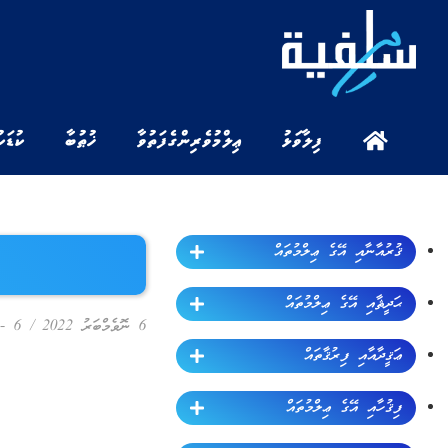
ފިލާވަޅު
ޢިލްމުވެރިންގެ ފަތުވާ
ޚުޠުބާ
ކުޑަކ
ޤުރުއާނާއި އޭގެ ޢިލްމުތައް
ޙަދީޘާއި އޭގެ ޢިލްމުތައް
6 ނޮވެމްބަރު 2022
/
6 - ކްލިޕް
ޢަޤީދާއާއި ފިރުޤާތައް
ފިޤުހާއި އޭގެ ޢިލްމުތައް