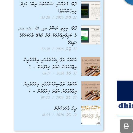
ފޮތް: ޤުރުއާނާއި ސުންނަތުން ތިބާގެ ޢަޤީދާ
ލިބިގަންނާށެވެ!
21 ޖޫން 2026
13:28
ފޮތް: ކީރިތި ރަސޫލާ صلى الله عليه وسلم
ގެ ކައިވެނިފުޅުތަކާ މެދު ދެކެވޭ ވާހަކަތަކުގެ
ޙަޤީޤަތް
21 ޖޫން 2026
12:39
އާޔަތެއް ތަފްސީރުކުރުމުގައި ޢިލްމުވެރިން
އިޖްމާޢުވުން ނުވަތަ ޚިލާފުވުން – 2
31 މާޗް 2026
08:17
އާޔަތެއް ތަފްސީރުކުރުމުގައި ޢިލްމުވެރިން
އިޖްމާޢުވުން ނުވަތަ ޚިލާފުވުން – 1
25 މާޗް 2026
08:22
ޢީދު ފާހަގަކުރުން
19 މާޗް 2026
16:23