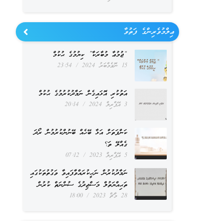
increase
or
ޢިލްމުވެރިންގެ ފަތުވާ
decrease
“ޖުމުޢާ މުބާރަކާ” ކިޔުމުގެ ޙުކުމް
volume.
15 ނޮވެމްބަރު 2024
23:54
އަތުކުރި އޮޅައިގެން ނަމާދުކުރުމުގެ ޙުކުމް
3 އޭޕްރިލް 2024
20:14
ކަންފަތަށް އަޅާ ބޭހެއް ބޭނުންކުރުމުން ރޯދަ
ގެއްލޭ ތަ؟
5 އޭޕްރިލް 2023
07:12
ނަމާދުކުރުން ނަހީކުރައްވާފައިވާ ވަގުތުތަކުގައި
ތަޙިއްޔަތުލް މަސްޖިދުގެ ސުންނަތް ކުރުން
28 މާޗް 2023
18:00