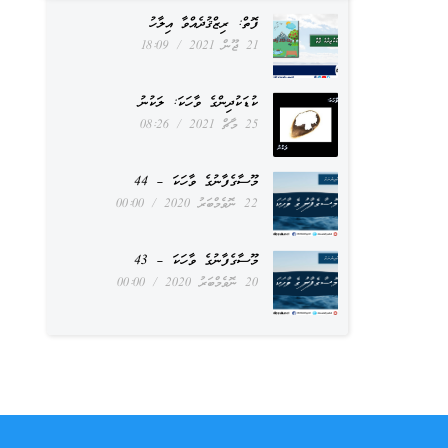
ފޮތް: ރިޒްޤުދެއްވާ އިލާހު
21 ޖޫން 2021
18:09
ކުޑަކުދިންގެ ވާހަކަ: ލަކުނު
25 މާޗް 2021
08:26
މޫސާގެފާނުގެ ވާހަކަ – 44
22 ނޮވެމްބަރު 2020
00:00
މޫސާގެފާނުގެ ވާހަކަ – 43
20 ނޮވެމްބަރު 2020
00:00