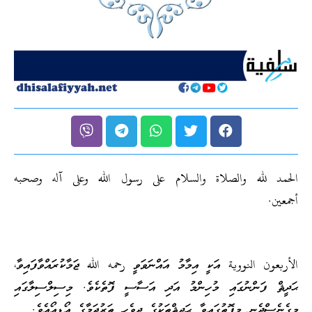
الحمد لله والصلاة والسلام على رسول الله وعلى آله وصحبه
أجمعين.
الأربعون النووية އަކީ އިމާމު އައްނަވަވީ رحمه الله ޖަމާކުރައްވާފައިވާ،
ޙަދީޘް ފަންނުގައި މުހިންމު އަދި އަސާސީ ފޮތެކެވެ. މިސިލްސިލާގައި
މިގެނެސްދެނީ މިފޮތުގައިވާ ޙަދީޘްތަކުގެ ދިވެހި ތަރުޖަމާގެ އޯޑިއޯއެވެ.