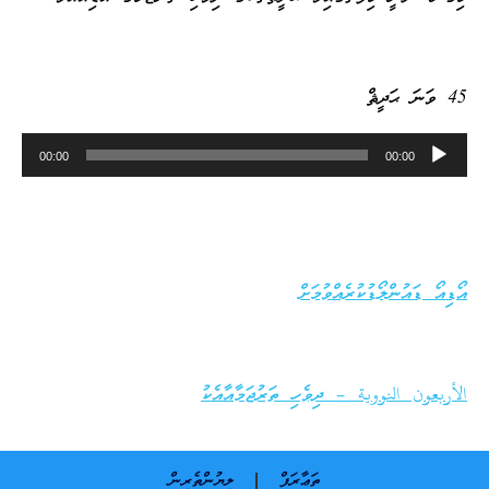
45 ވަނަ ޙަދީޘް
Audio
00:00
00:00
Player
އޯޑިއޯ ޑައުންލޯޑުކުރެއްވުމަށް
الأربعون النووية – ދިވެހި ތަރުޖަމާއާއެކު
ތަޢާރަފް
ލިޔުންތެރިން