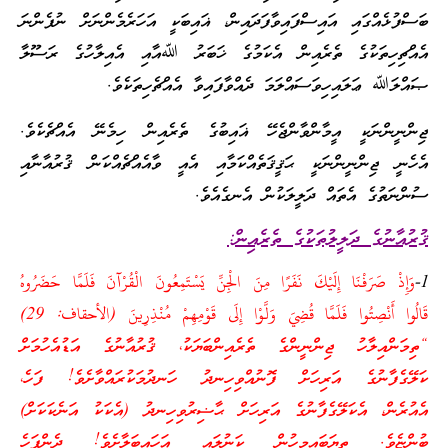
ބަސްފުޅެއްގައި އައިސްފައިވާފަދައިން، ޣައިބަކީ އަހަރެމެންނަށް ނުފެންނަ
އެއްޗިހިތަކުގެ ތެރެއިން އެކަމުގެ ޚަބަރު ﷲއާއި އެއިލާހުގެ ރަސޫލާ
ޞައްލަﷲ ޢަލައިހިވަސައްލަމަ ދެއްވާފައިވާ އެއްޗެހިތަކެވެ.
ޖިންނީންނަކީ އީމާންވާންޖެހޭ ޣައިބުގެ ތެރެއިން ހިމެނޭ އެއްޗެކެވެ.
އެހެނީ ޖިންނީންނަކީ ޙަޤީޤަތެއްކަމާއި އެއީ ވާއެއްޗެއްކަން ޤުރުއާނާއި
ސުންނަތުގެ އެތައް ދަލީލަކުން އެނގެއެވެ.
ޤުރުއާނުގެ ދަލީލުތަކުގެ ތެރެއިން:
1-
وَإِذْ صَرَفْنَا إِلَيْكَ نَفَرًا مِنَ الْجِنِّ يَسْتَمِعُونَ الْقُرْآنَ فَلَمَّا حَضَرُوهُ
قَالُوا أَنْصِتُوا فَلَمَّا قُضِيَ وَلَّوْا إِلَى قَوْمِهِمْ مُنْذِرِينَ (الأحقاف: 29)
“ތިމަންއިލާހު ޖިންނީންގެ ތެރެއިންބަޔަކު، ޤުރުއާނުގެ އަޑުއެހުމަށް
ކަލޭގެފާނުގެ އަރިހަށް ފޮނުއްވިހިނދު ހަނދުމަކުރައްވާށެވެ! ފަހެ،
އެއުރެން، އެކަލޭގެފާނުގެ އަރިހަށް ޙާޟިރުވިހިނދު (އެކަކު އަނެކަކަށް)
ބުންޏެވެ. ތިޔަބައިމީހުން ކަނުލައި އަހައިބަލާށެވެ! ދެންފަހެ