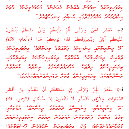
ކިޔަވައިވިދާޅުވެ ނިމުމުން އެއުރެން، އެއުރެންގެ ޤައުމުގެމީހުންގެ ގާތަށް
އިންޛާރުކުރާ ބަޔެއްގެގޮތުގައި އެނބުރި ހިނގައްޖެއެވެ.”
2-
يَا مَعْشَرَ الْجِنِّ وَالإنْسِ أَلَمْ يَأْتِكُمْ رُسُلٌ مِنْكُمْ يَقُصُّونَ
عَلَيْكُمْ آيَاتِي وَيُنْذِرُونَكُمْ لِقَاءَ يَوْمِكُمْ هَذَا (الأنعام: 130)
“އޭ ޖިންނީންނާއި އިންސީންގެ ޖަމާޢަތުގެ މީހުންނޭވެ! ތިޔަބައިމީހުންގެ
ތެރެއިން، ތިމަންއިލާހުގެ އާޔައްތައް ތިޔަބައިމީހުންނަށް ކިޔައިދެއްވައި،
ތިޔަބައިމީހުންގެ މިދުވަހާ ބައްދަލުވާނެކަމުގެ އިންޛާރު ކުރައްވާނެ
ރަސޫލުންތަކެއް، ތިޔަބައިމީހުންގެ ގާތަށް ވަޑައިނުގަންނަވާހެއްޔެވެ؟”
3-
يَا مَعْشَرَ الْجِنِّ وَالإنْسِ إِنِ اسْتَطَعْتُمْ أَنْ تَنْفُذُوا مِنْ أَقْطَارِ
السَّمَاوَاتِ وَالأرْضِ فَانْفُذُوا لا تَنْفُذُونَ إِلا بِسُلْطَانٍ (الرحمن: 33)
“އޭ ޖިންނީންނާއި، އިންސީންގެ ޖަމާޢަތުގެ މީހުންނޭވެ! އުޑުތަކާއި،
ބިމުގެ އެންމެހާ ފަރާތްތަކުން ނުކުމެގެން ދިޔުމަށް، ތިޔަބައިމީހުންނަށް
ކުޅަދާނަވެގެންވާނަމަ، ފަހެ، ތިޔަބައިމީހުން ނުކުމެގެން ގޮސްބަލާށެވެ!