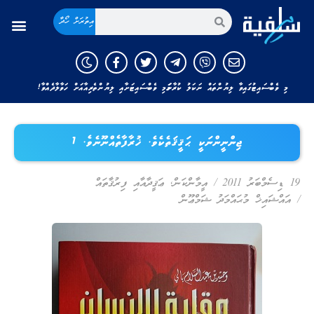
އިތުރަށް ހޯދާ
މި ވެބްސައިޓުގައިވާ ލިޔުންތައް ނަކަލު ކުރާނަމަ މި ވެބްސައިޓަށާއި ލިޔުންތެރިއާއަށް ހަވާލާދެއްވާ!
ޖިންނީންނަކީ ޙަޤީޤަތެކެވެ. ޚުރާފާތެއްނޫނެވެ. 1
19 ޑިސެމްބަރު 2011
/
އީމާންކަން
,
ޢަޤީދާއާއި ފިރުޤާތައް
/
އައްޝައިޚް މުޙައްމަދު ޝަމްޢޫން