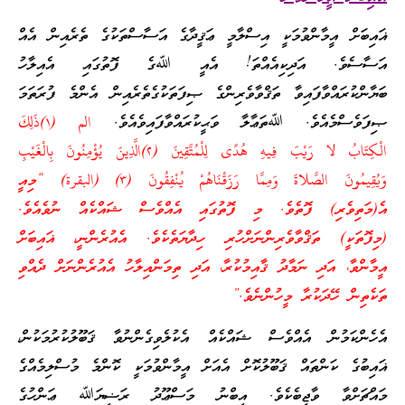
ޣައިބަށް އީމާންވުމަކީ އިސްލާމީ ޢަޤީދާގެ އަސާސްތަކުގެ ތެރެއިން އެއް
އަސާސެވެ. އަދިކިއެއްތަ! އެއީ ﷲގެ ފޮތުގައި އެއިލާހު
ބަޔާންކުރައްވާފައިވާ ތަޤްވާވެރިންގެ ޞިފަތަކުގެތެރެއިން އެންމެ ފުރަތަމަ
ޞިފަވެސްމެއެވެ. ﷲތަޢާލާ ވަޙީކުރައްވާފައިވެއެވެ.
الم (١)ذَلِكَ
الْكِتَابُ لا رَيْبَ فِيهِ هُدًى لِلْمُتَّقِينَ (٢)الَّذِينَ يُؤْمِنُونَ بِالْغَيْبِ
وَيُقِيمُونَ الصَّلاةَ وَمِمَّا رَزَقْنَاهُمْ يُنْفِقُونَ (٣) (البقرة) “މިއީ
އެ(މަތިވެރި) ފޮތެވެ. މި ފޮތުގައި އެއްވެސް ޝައްކެއް ނުވެއެވެ.
(މިފޮތަކީ) ތަޤްވާވެރިންނަށްހުރި ހިދާޔަތެކެވެ. އެއުރެންނީ، ޣައިބަށް
އީމާންވާ، އަދި ނަމާދު ޤާއިމުކުރާ، އަދި ތިމަންއިލާހު އެއުރެންނަށް ދެއްވި
ތަކެތިން ހޭދަކުރާ މީހުންނެވެ.”
އެހެންކަމުން އެއްވެސް ޝައްކެއް އެކުލެވިގެންނުވާ ޤަބޫލުކުރުމަކުން،
ޣައިބުގެ ކަންތައް ޤަބޫލުކޮށް އެއަށް އީމާންވުމަކީ ކޮންމެ މުސްލިމެއްގެ
މައްޗަށްވާ ވާޖިބެކެވެ. އިބްނު މަސްޢޫދު ރަޟިޔަﷲ ޢަންހުގެ