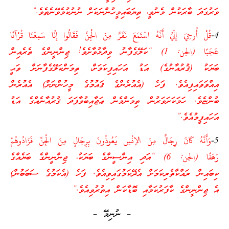
ވަރުގަދަ ބާރަކުން މެނުވީ، ތިޔަބައިމީހުންނަކަށް ނުނުކުމެވޭނެތެވެ.”
4-
قُلْ أُوحِيَ إِلَيَّ أَنَّهُ اسْتَمَعَ نَفَرٌ مِنَ الْجِنِّ فَقَالُوا إِنَّا سَمِعْنَا قُرْآنًا
عَجَبًا (الجن: 1) “ކަލޭގެފާނު ވިދާޅުވާށެވެ! ޖިންނީންގެ ތެރެއިން
ބަޔަކު (ޤުރުއާނުގެ) އަޑު އަހައިފިކަމަށް، ތިމަންކަލޭގެފާނަށް ވަޙީ
އިއްވަވައިފިއެވެ. ފަހެ (އެއުރެންގެ ޤައުމުގެ މީހުންނަށް) އެއުރެން
ބުންޏެވެ. ހަމަކަށަވަރުން، ތިމަންމެން ޢަޖާއިބުވާފަދަ ޤުރުއާނެއްގެ އަޑު
އަހައިފީމުއެވެ.”
5-
وَأَنَّهُ كَانَ رِجَالٌ مِنَ الإنْسِ يَعُوذُونَ بِرِجَالٍ مِنَ الْجِنِّ فَزَادُوهُمْ
رَهَقًا (الجن: 6) “އަދި އިންސީންގެ ބަޔަކު، ޖިންނީންގެ ބަޔެއްގެ
ކިބައިން ރައްކާތެރިކަމަށް އެދޭކަމުގައިވިއެވެ. ފަހެ (އެކަމުގެ ސަބަބުން)
އެ ޖިންނީންގެ ކާފަރުކަމާއި ބޮޑާކަން އިތުރުވިއެވެ.”
– ނުނިމޭ –