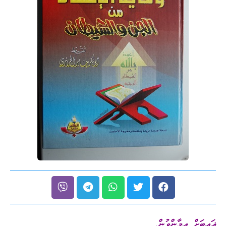
ޣައިބަށް އީމާންވުން