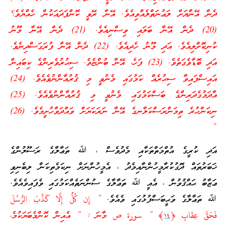
ދެން އޭނާޔަށް ލަޢުނަތްލެއްވިއެވެ. އޭނާ ރޭވީ ކޮންފަދައަކުން ހެއްޔެވެ؟
(20) ދެން އޭނާ ބަލައި ވިސްނިއެވެ. (21) ދެން އޭނާ މޫނު
ކުނިކޮށްލިއެވެ. އަދި މޫނު ހެދިއެވެ. (22) ދެން އޭނާ ފުރަގަސްދިނެވެ.
އަދި ބޮޑާވެގަތެވެ. (23) ފަހެ، އޭނާ ބުންޏެވެ. ސިޙުރުވެރިންގެ ކިބައިން
އައިސްފައިވާ ސިޙުރެއް ކަމުގައި މެނުވީ މި ޤުރުއާންނުވެއެވެ. (24)
އާދަމުގެދަރިންގެ ބަސްކަމުގައި މެނުވީ މި ޤުރުއާންނުވެއެވެ. (25)
ނިކަންހުރެ ތިމަންރަސްކަލާނގެ އޭނާ ނަރަކަޔަށް ވައްދަވާހުށީމެވެ. (26)
“
އަދި ކުރީގެ އުތްމަތްތަކާއި މެދުވެސް ، ﷲ ތަޢާލާގެ ރަސޫލުންގެ
ޚަބަރުތައް ދޮގުކުރާމީހުންނާއިމެދު ، އެމީހުންނަށް ނިކަމެތިކަން ލިބެނިވި
ޢަޒާބު ޙައްޤުވުން ، އެއީ ﷲ ތަޢާލާގެ ސުންނަތެއްކަމުގައި ވެފައިވެއެވެ.
ﷲ ތަޢާލާގެ ވަޙީބަސްފުޅުގައި ވެއެވެ.
” إِن كُلٌّ إِلَّا كَذَّبَ الرُّ‌سُلَ
فَحَقَّ عِقَابِ ﴿
١٤
﴾ ” سورة ص މާނަ : ” އެއިން ކޮންމެބަޔަކުމެ،