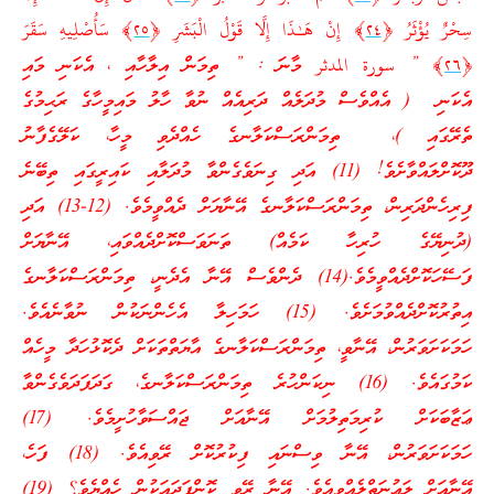
سِحْرٌ‌ يُؤْثَرُ‌ ﴿
٢٤
﴾ إِنْ هَـٰذَا إِلَّا قَوْلُ الْبَشَرِ‌ ﴿
٢٥
﴾ سَأُصْلِيهِ سَقَرَ‌
﴿
٢٦
﴾ ” سورة المدثر މާނަ : ” ތިމަން އިލާހާއި ، އެކަނި މައި
އެކަނި ( އެއްވެސް މުދަލެއް ދަރިއެއް ނުވާ ހާލު މައިމީހާގެ ރަޙިމުގެ
ތެރޭގައި )، ތިމަންރަސްކަލާނގެ ހެއްދެވި މީހާ، ކަލޭގެފާނު
ދޫކޮށްލައްވާށެވެ! (11) އަދި ގިނަވެގެންވާ މުދަލާއި ކައިރީގައި ތިބޭނެ
ފިރިހެންދަރިން، ތިމަންރަސްކަލާނގެ އޭނާޔަށް ދެއްވީމެވެ. (12-13) އަދި
(ދުނިޔޭގެ ހުރިހާ ކަމެއް) ތަނަވަސްކޮށްދެއްވައި، އޭނާޔަށް
ފަސޭހަކޮށްދެއްވީމެވެ.(14) ދެންވެސް އޭނާ އެދެނީ، ތިމަންރަސްކަލާނގެ
އިތުރުކޮށްދެއްވުމަށެވެ. (15) ހަމަހިލާ އެހެންނަކުން ނުވާނެއެވެ.
ހަމަކަށަވަރުން، އޭނާވީ، ތިމަންރަސްކަލާނގެ އާޔަތްތަކަށް ދެކޮޅުހަދާ މީހެއް
ކަމުގައެވެ. (16) ނިކަންހުރެ ތިމަންރަސްކަލާނގެ، ގަދަފަދަވެގެންވާ
ޢަޒާބަކަށް ކުރިމަތިލުމަށް އޭނާއަށް ޖައްސަވާހުށީމެވެ. (17)
ހަމަކަށަވަރުން، އޭނާ ވިސްނައި ފިކުރުކޮށް ރޭވިއެވެ. (18) ފަހެ،
އޭނާއަށް ލަޢުނަތްލެއްވިއެވެ. އޭނާ ރޭވީ ކޮންފަދައަކުން ހެއްޔެވެ؟ (19)