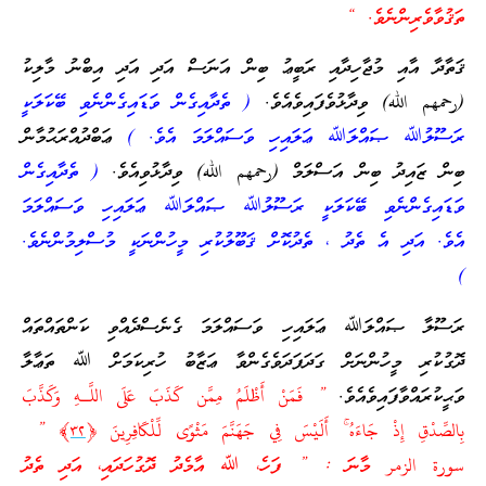
ތަޤުވާވެރިންނެވެ. “
ޤަތާދާ އާއި މުޖާހިދާއި ރަބީޢު ބިން އަނަސް އަދި އަދި އިބްނު މާލިކު
(رحمهم الله) ވިދާޅުވެފައިވެއެވެ.
( ތެދާއިގެން ވަޑައިގެންނެވި ބޭކަލަކީ
ރަސޫލުﷲ ޞައްލަﷲ ޢަލައިހި ވަސައްލަމަ އެވެ. )
ޢަބްދުއްރަޙުމާން
ބިން ޒައިދު ބިން އަސްލަމް (رحمهم الله) ވިދާޅުވިއެވެ.
( ތެދާއިގެން
ވަޑައިގެންނެވި ބޭކަލަކީ ރަސޫލުﷲ ޞައްލަﷲ ޢަލައިހި ވަސައްލަމަ
އެވެ. އަދި އެ ތެދު ، ތެދުކޮށް ޤަބޫލުކުރި މީހުންނަކީ މުސްލިމުންނެވެ.
)
ރަސޫލާ ޞައްލަﷲ ޢަލައިހި ވަސައްލަމަ ގެނެސްދެއްވި ކަންތައްތައް
ދޮގުކުރި މީހުންނަށް ގަދަފަދަވެގެންވާ ޢަޒާބު ހުރިކަމަށް ﷲ ތަޢާލާ
ވަޙީކުރައްވާފައިވެއެވެ.
” فَمَنْ أَظْلَمُ مِمَّن كَذَبَ عَلَى اللَّـهِ وَكَذَّبَ
بِالصِّدْقِ إِذْ جَاءَهُ ۚ أَلَيْسَ فِي جَهَنَّمَ مَثْوًى لِّلْكَافِرِ‌ينَ ﴿
٣٢
﴾ ”
سورة الزمر މާނަ : ” ފަހެ، ﷲ އާމެދު ދޮގުހަދައި، އަދި ތެދު