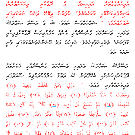
އެމީހެއްގެގާތަށް އައިހިނދު، އެ ދޮގުކުރި މީހަކަށްވުރެން،
އަނިޔާވެރިކަންބޮޑީ ކާކުހެއްޔެވެ؟ ކާފަރުން ތިބޭނޭ ތަނެއް ނަރަކައިގައި
ނުވޭހެއްޔެވެ؟ “
ޝައްކެއްވެސް ނެތެވެ. ﷲ ގެ ރަސޫލާ ޞައްލަﷲ
ޢަލައިހި ވަސައްލަމަ ގެނެސްދެއްވި އެންމެ ކަމެއްވިޔަސް ދޮގުކޮށްފިމީހާއީ
ކާފަރުންގެ ތެރެއިންވާމީހެކެވެ. އެމީހަކު ވަދެ އޮންނާނެތަނެއްކަމުގައި ވާނީ
ނަރަކަ އެވެ.
ރަސޫލުﷲ ޞައްލަﷲ ޢަލައިހި ވަސައްލަމަ ގެނެސްދެއްވި ޚަބަރުތައް
ދޮގުކުރާމީހުންނާއި ބެހޭގޮތުން ﷲ ތަޢާލާ އަލްމުއްދައްޘިރު ސޫރަތުގައި
ވަޙީކުރައްވާފއި ވެއެވެ.
” ذَرْ‌نِي وَمَنْ خَلَقْتُ وَحِيدًا ﴿
١١
﴾
وَجَعَلْتُ لَهُ مَالًا مَّمْدُودًا ﴿
١٢
﴾ وَبَنِينَ شُهُودًا ﴿
١٣
﴾ وَمَهَّدتُّ لَهُ
تَمْهِيدًا ﴿
١٤
﴾ ثُمَّ يَطْمَعُ أَنْ أَزِيدَ ﴿
١٥
﴾ كَلَّا ۖ إِنَّهُ كَانَ لِآيَاتِنَا
عَنِيدًا ﴿
١٦
﴾ سَأُرْ‌هِقُهُ صَعُودًا ﴿
١٧
﴾إِنَّهُ فَكَّرَ‌ وَقَدَّرَ‌ ﴿
١٨
﴾ فَقُتِلَ
كَيْفَ قَدَّرَ‌ ﴿
١٩
﴾ ثُمَّ قُتِلَ كَيْفَ قَدَّرَ‌ ﴿
٢٠
﴾ ثُمَّ نَظَرَ‌ ﴿
٢١
﴾ ثُمَّ
عَبَسَ وَبَسَرَ‌ ﴿
٢٢
﴾ ثُمَّ أَدْبَرَ‌ وَاسْتَكْبَرَ‌ ﴿
٢٣
﴾ فَقَالَ إِنْ هَـٰذَا إِلَّا