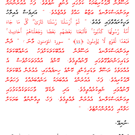
ރަސޫލުން ދޮގުކުރިބަޔަކު ކަމުގައި މެނުވީ ނުވެތެވެ. ފަހެ އެއުރެންނަށް
ތިމަންރަސްކަލާނގެ ޢަޒާބު ޙައްޤު ވެއްޖެއެވެ. “
އަދިވެސް އެއިލާހު
ވަޙީކުރައްވާފައި ވެއެވެ.
” ثُمَّ أَرْ‌سَلْنَا رُ‌سُلَنَا تَتْرَ‌ىٰ ۖ كُلَّ مَا جَاءَ
أُمَّةً رَّ‌سُولُهَا كَذَّبُوهُ ۚ فَأَتْبَعْنَا بَعْضَهُم بَعْضًا وَجَعَلْنَاهُمْ أَحَادِيثَ ۚ
فَبُعْدًا لِّقَوْمٍ لَّا يُؤْمِنُونَ ﴿
٤٤
﴾ ” سورة المؤمنون މާނަ : ” ދެން
ތިމަންރަސްކަލާނގެ ރަސޫލުން އެއްބޭކަލަކަށްފަހު އަނެއްބޭކަލަކު
ވަޑައިގަންނަވާގޮތުގައި ފޮނުއްވީމެވެ. ކޮންމެ އުއްމަތަކަށްވެސް އެ
އުއްމަތެގެ ރަސޫލާ ވަޑައިގެންފި ކޮންމެ ހިނދެއްގައި، އެއުރެން އެބޭކަލަކު
ދޮގުކުރިއެވެ. ފަހެ، އެއުރެންގެ އެއްބަޔަކު އަނެއްބަޔެއްގެ ފަހަތުން
ފޮނުއްވައި ނެތިކުރެއްވީމެވެ. އަދި ދެކެވޭ ވާހަކަތަކެއްކަމުގައި
ތިމަންރަސްކަލާނގެ އެއުރެން ލެއްވީމެވެ. ފަހެ، އީމާންނުވާ ބަޔަކަށް
ހަލާކާއި ގެއްލުންހުށްޓެވެ. “
-ނުނިމޭ-