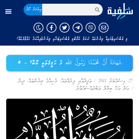
އިތުރަށް ހޯދާ
މި ވެބްސައިޓުގައިވާ ލިޔުންތައް ނަކަލު ކުރާނަމަ މި ވެބްސައިޓަށާއި ލިޔުންތެރިއާއަށް ހަވާލާދެއްވާ!
شَهَادَةُ أَنَّ مُحَمَّدًا رَسُولُ اللهِ ގެ ހަޤީޤަތަކީ ކޮބާ؟ – 4
27 ޑިސެމްބަރު 2011
/
ޢަޤީދާއާއި ފިރުޤާތައް
,
މުހިއްމު ލިޔުންތައް
,
ދީން
/
އަލް އަޚް ބިލާލް ޢަބްދުއްސައްތާރު