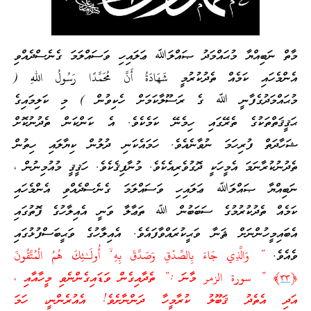
މާތް ނަބިއްޔާ މުޙައްމަދު ޞައްލަﷲ ޢަލައިހި ވަސައްލަމަ ގެނެސްދެއްވި
އެންމެހައި ކަމެއް ތެދުކުރުމީ شَهَادَةُ أَنَّ مُحَمَّدًا رَسُولُ اللهِ (
މުޙައްމަދުގެފާނީ ﷲ ގެ ރަސޫލާކަމަށް ހެކިވުން ) މި ކަލިމައިގެ
ޙަޤީޤަތްތަކުގެ ތެރޭގައި ހިމެނޭ ކަމެކެވެ. އެ ކަންކަން ތެދުނުކޮށް
ޝަހާދަތް ފުރިހަމަ ނުވާނެއެވެ. ހަމައެކަނި ދުލުން ކިޔާލައި ހިތުން
ތެދުނުކުރާނަމަ އެމީހަކީ ދޮގުވެރިއެކެވެ. މުނާފިޤެކެވެ. ހަޤީޤީ މުއުމިނުން ،
ނަބިއްޔާ ޞައްލަﷲ ޢަލައިހި ވަސައްލަމަ ގެނެސްދެއްވި އެންމެހައި
ކަމެއް ތެދުކުރުމުގެ ސަބަބުން ﷲ ތަޢާލާ ވަނީ އެއިލާހުގެ ފޮތުގައި
އެބައިމީހުންނަށް ޘަނާ ވަޙީކުރައްވާފައެވެ. އެއިލާހުގެ ވަޙީބަސްފުޅުގައި
ވެއެވެ.
” وَالَّذِي جَاءَ بِالصِّدْقِ وَصَدَّقَ بِهِ ۙ أُولَـٰئِكَ هُمُ الْمُتَّقُونَ
﴿
٣٣
﴾ ” سورة الزمر މާނަ :” ތެދާއިގެން ވަޑައިގެންނެވި މީހާއާއި ،
އަދި އެތެދު ޤަބޫލު ކުރާމީހާ ދަންނާށެވެ! އެއުރެންނީ، ހަމަ