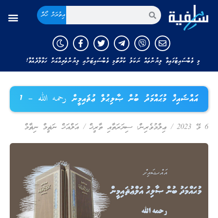
އިތުރަށް ހޯދާ
މި ވެބްސައިޓުގައިވާ ލިޔުންތައް ނަކަލު ކުރާނަމަ މި ވެބްސައިޓަށާއި ލިޔުންތެރިއާއަށް ހަވާލާދެއްވާ!
އައްޝައިޚް މުޙައްމަދު ބުން ޞާލިޙުލް ޢުޘައިމީން رحمه الله – 1
6 މޭ 2023
/
ޢިލްމުވެރިން
,
ސިޔަރަތާއި ތާރީޚް
/
އަލްއަޚް ނަޡީމް ނިޡާމް