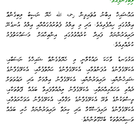
ލިބިގެންފިއެވެ.”
އައްޝައިޚް އިބްނު ޢުޘައިމީން رحمه الله ހެޔޮ ނަޞީބު ލިބިގެންވާ
ޢިލްމުގައި ހިއްޕެވިއެވެ. އަދި މި ޢިލްމު ފެތުރުމުގައްޔާއި ޢިލްމު އުނގެނޭ
ދަރިވަރުންނަށް ފައިދާ ކުރެއްވުމުގައި އިންތިހާއަށް މަސައްކަތްޕުޅު
ކުރެއްވިއެވެ.
އަޅުގަނޑު ވާހަކަ ދައްކާލާނީ މި ހެޔޮވެގެންވާ ޝައިޚްގެ ނަސަބާއި،
އެކަލޭގެފާނުގެ އުފަންވުމާއި، އެކަލޭގެފާނުގެ ޙަޔާތްޕުޅާއި، އެކަލޭގެފާނުގެ
ޝައިޚުންނާއި، ދަރިވަރުންނާއި، އެކަލޭގެފާނު ޢިލްމަށާ އަދި ދަޢުވަތަށް
ދެއްވި އަހައްމިއްޔަތާއި، އެކަލޭގެފާނު ލިޔުއްވާފައިވާ ބައެއް ފޮތްތަކާއި،
މީސްތަކުންގެ ތެރޭ އެކަލޭގެފާނުގެ މަޤާމާއި، އެކަލޭގެފާނު އަވަހާރަވުމާއި،
އެކަލޭގެފާނުގެ ދަރިފަސްކޮޅާ އަދި ކިޔަވާ ދަރިވަރުންނަށް ހުރި ބައެއް
ވަޞިއްޔަތްތަކާ ބެހޭގޮތުންނެވެ.