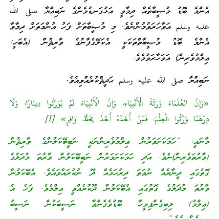
އެންމެ ބޮޑު މުޞީބާތެއް ދިމާވީ އަޅުގަނޑުމެންގެ ނަބިއްޔާ صلى الله
عليه وسلم އަވާހަރަވުމުންނެވެ. މި މުޞީބާތަށް ފަހު އުންމަތަށް ދިމާވާ
އެންމެ ބޮޑު މުޞީބާތްތަކަކީ އެކަލޭގެފާނުގެ ވާރިޘުން (އެބަހީ:
ޢިލްމުވެރިން) އަވަހާރަވުމެވެ.
ނަބިއްޔާ صلى الله عليه وسلم ޙަދީޘްކުރެއްވިއެވެ.
«وَإِنَّ الْعُلَمَاءَ وَرَثَةُ الْأَنْبِيَاءِ، وَإِنَّ الْأَنْبِيَاءَ لَمْ يُوَرِّثُوا دِينَارًا، وَلَا
دِرْهَمًا وَرَّثُوا الْعِلْمَ، فَمَنْ أَخَذَهُ أَخَذَ بِحَظٍّ وَافِرٍ»
[1]
މާނައީ: “ހަމަކަށަވަރުން ޢިލްމުވެރިންނަކީ ނަބީބޭކަލުންގެ ވާރިޘުން
(ވާރުތަވެރިން)ނެވެ. އަދި ހަމަކަށަވަރުން ނަބީބޭކަލުން ވާރުތަ މުދަލުގެ
ގޮތުގައި ދީނާރެއް ނުވަތަ ދިރުހަމެއް ދޫ ނުކުރައްވައެވެ. އެބޭކަލުން
ވާރުތަ މުދަލުގެ ގޮތުގައި އެބޭކަލުން ދޫކުރެއްވީ ޢިލްމެވެ. ފަހެ އެ
(ޢިލްމު) ލިބިގެންފިމީހާ ބޮޑުވެގެންވާ ނަޞީބަކުން ނަޞީބު