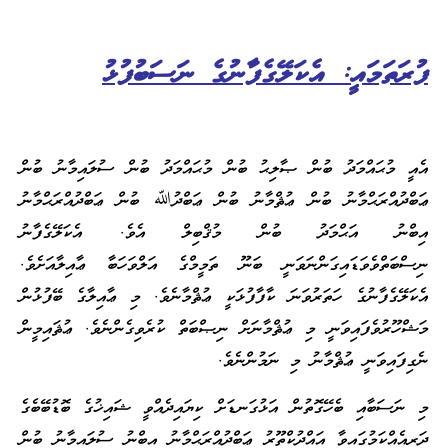
ފުރަތަމައީ: އެކަލޭގެފާނުގެ ނަސަބުފުޅު
އެއީ މުޙައްމަދު ބުން ޞާލިޙު ބުން މުޙައްމަދު ބުން ސުލައިމާނު ބުން
ޢަބްދުއްރަޙްމާނު ބުން ޢުޘްމާނު ބުން ޢަބްދުﷲ ބުން ޢަބްދުއްރަޙްމާނު
އިބްނު އަޙްމަދު ބުން މުޤްބިލް އެވެ. އެކަލޭގެފާނު
ނިސްބަތްވެވަޑައިގަންނަވަނީ ބަނޫ ތަމީމްގެ އަލްވަހަބާ ޢާއިލާއަށެވެ.
އެކަލޭގެފާނުގެ ހަތަރުވަނަ ކާފާފުޅަކީ ޢުޘްމާނެވެ. މި ޢާއިލާގެ ބޭފުޅުން
މަޝްހޫރުވެފައިވަނީ މި ޢުޘްމާނަށް ނިޞްބަތް ކުރެވިގެންނެވެ. ޢުޘައިމީން
ނެގިފައިވަނީ ޢުޘްމާނު މި ނަމުންނެވެ.
މި ނަސަބާއި ބެހޭގޮތުން އަޅުގަނޑަށް ކިޔައިދެއްވީ ޝައިޚުގެ ބޮޑުބޭބެގެ
ދަރިއެއްކަމުގައިވާ އައްދުކްތޫރު ޢަބްދުއްރަޙްމާނު އިބްނު ސުލައިމާނު ބުން