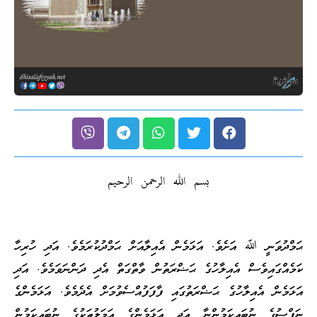
بسم الله الرحمن الرحيم
ޙަމްދުވަނީ ﷲ އަށެވެ. އަޅަމެން އެއިލާއަށް ޙަމްދުކުރަމެވެ. އަދި ހުރިހާ
ކަމެއްގައިވެސް އެއިލާހުގެ ޙަޟްރަތުން ވާތްގަތް އެދި ދަންނަވަމެވެ. އަދި
އަޅަމެން އެއިލާހުގެ ޙަޟްރަތުގައި ފާފަފުއްސެވުމަށް އެދެމެވެ. އަޅަމެންގެ
ނަފްސުގެ ނުބައިކަމުންނާ އަދި އަޅަމެންގެ ޢަމަލުތަކުގެ ނުބައިކަމުން