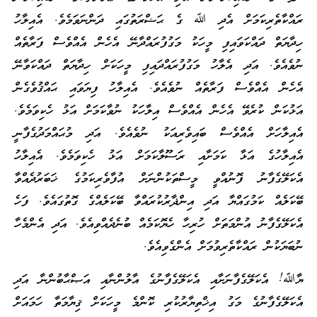
ރައްކާތެރިކަމަށް އެދި ﷲ ގެ ޙަޟްރަތުގައި ދަންނަވަމެވެ. އެއިލާހު
ހިދާޔަތް ދައްކަވައިފި މީހަކު މަގުފުރައްދާނޭ އެހެން އެއްވެސް ފަރާތެއް
ނުވެއެވެ. އަދި އެލާހު މަގުފުރައްދައިފި މީހަކަށް ހިދާޔަތް ދައްކަވާނޭ
އެހެން އެއްވެސް ފަރާތެއް ނުވެއެވެ. އެއިލާހު ފިޔަވައި ޙައްޤުވެގެން
އަޅުކަން ކުރެވޭ އެހެން އެއްވެސް އިލާހަކު ނުވާކަމަށް އަޅު ހެކިވަމެވެ.
އެއިލާހަށް އެއްވެސް ބައިވެރިއަކު ނުވެއެވެ. އަދި މުޙައްމަދުގެފާނީ
އެއިލާހުގެ އަޅާ ކަމަށާއި ރަސޫލާކަމަށް އަޅު ހެކިވަމެވެ. އެއިލާހު
އެކަލޭގެފާނު ފޮނުއްވީ މީސްތަކުންނަށް އުފާވެރިކަމުގެ ޚަބަރުދެއްވާ
ބޭކަލެއް ކަމުގައްޔާ އަދި އިންޛާރުކުރައްވާ ބޭކަލެއްގެ ގޮތުގައެވެ. ފަހެ
އެކަލޭގެފާނު އުންމަތަށް ހުރިހާ ހެޔޮކަމެއް ބުނެދެއްވިއެވެ. އަދި އެންމެހާ
ނުބަޔަކުން ރައްކާތެރިވުމަށް އެންގެވިއެވެ.
ޔާﷲ! އެކަލޭގެފާނަށާއި އެކަލޭގެފާނުގެ އާލުންނާއި އަޞްޙާބުންނާ އަދި
އެކަލޭގެފާނުގެ މަގު އިޚްތިޔާރުކުރި ކޮންމެ މީހަކަށް ޤިޔާމަތާ ހަމައަށް