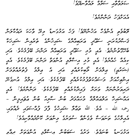
ޞަލަވާތާއި ސަލާމް ލައްވާނދޭވެ!
އެއަށްފަހު ދަންނާށެވެ!
ލޮބުވެތި އެންމެހާ އަޚުންނޭވެ! ފަހެ އަޅުގަނޑު މިރޭ ވާހަކަ ދައްކާލަން
ޤަޞްދުކުރަނީ ސަޢޫދީ ޢަރަބިއްޔާގެ ޝައިޚުންގެ ތެރެއިން ޝައިޚަކާ
ބެހޭގޮތުންނެވެ. އެއީ މުޅި ސަޢޫދީ ޢަރަބިއްޔާ ދަންނަ ބޭފުޅެކެވެ. އަދި
ކިއެއް ހެއްޔެވެ! އެއީ މުޅި އިސްލާމީ އުންމަތް ދަންނަ ބޭފުޅެކެވެ. އެއީ
(ޝަރުޢީ) ޢިލްމަށް ލޯބިކުރެއްވި އަދި އެ ޢިލްމު ފެތުރެއްވުމަށް
އިންތިހާއަށް މަސައްކަތްޕުޅުކުރެއްވި ބޭފުޅެކެވެ. އަދި ޢިލްމު އުނގެނޭ
ދަރިވަރުންނަށް ވަރަށް ފައިދާކުރެއްވި ބޭފުޅެކެވެ. ދަންނާށެވެ! އެއީ
އައްޝައިޚް އަލްޢައްލާމާ މުޙައްމަދު ބުން ޞާލިޙު ބުން ޢުޘައިމީން –
رحمه الله – އެވެ. ﷲ ތަޢާލާ ޝައިޚުގެ ފާފަ ފުއްސަވައި ދެއްވައި،
އެއިލާހުގެ ތަނަވަސް ވެގެންވާ ސުވަރުގެ މިންވަރު ކޮށްދެއްވާށިއެވެ!
އަޅުގަނޑު ބުނަމެވެ. މަރުގެ ސަބަބުން އިސްލާމީ އުންމަތަށް ދިމާވި