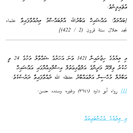
ޢުޘައިމީނެވެ.
[ބައްލަވާ: އައްޝައިޚް ޢަބްދުﷲ އާލުބައްސާމު ލިޔުއްވާފައިވާ علماء
نجد خلال ستة قرون (2 / 422)]
މި ލިޔުމުގެ ހިޖުރައިން 1421 ވަނަ އަހަރުގެ ޝައްވާލު މަހުގެ 24 ވީ
ހުކުރު ވިލޭރޭ މަދީނާގެ އަލްޖާމިޢަތުލް އިސްލާމިއްޔާގައި އައްޝައިޚް
ޢަބްދުލް މުޙްސިން އަލްޢައްބާދު حفظه الله ދެއްވާފައިވާ ދަރުސެކެވެ.
[1]
رواه أبو داود (٣٦٤١) وغيره، وسنده حسن.
މި ލިޔުމުގެ އެހެންބައިތައް