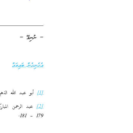
_________________
= ނުނިމޭ =
އެހެނިހެން ބައިތައް
[1]
أبو عبد الله الذهبي: س
[2]
179 – 181.