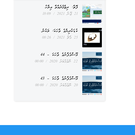
ފޮތް: ރިޒްޤުދެއްވާ އިލާހު
21 ޖޫން 2021
18:09
ކުޑަކުދިންގެ ވާހަކަ: ލަކުނު
25 މާޗް 2021
08:26
މޫސާގެފާނުގެ ވާހަކަ – 44
22 ނޮވެމްބަރު 2020
00:00
މޫސާގެފާނުގެ ވާހަކަ – 43
20 ނޮވެމްބަރު 2020
00:00