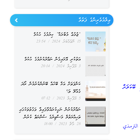
ޢިލްމުވެރިންގެ ފަތުވާ
“ޖުމުޢާ މުބާރަކާ” ކިޔުމުގެ ޙުކުމް
15 ނޮވެމްބަރު 2024
23:54
އަތުކުރި އޮޅައިގެން ނަމާދުކުރުމުގެ ޙުކުމް
3 އޭޕްރިލް 2024
20:14
ކަންފަތަށް އަޅާ ބޭހެއް ބޭނުންކުރުމުން ރޯދަ
ބޭކަލަށް
ގެއްލޭ ތަ؟
5 އޭޕްރިލް 2023
07:12
ނަމާދުކުރުން ނަހީކުރައްވާފައިވާ ވަގުތުތަކުގައި
ތަޙިއްޔަތުލް މަސްޖިދުގެ ސުންނަތް ކުރުން
28 މާޗް 2023
18:00
 الترمذي