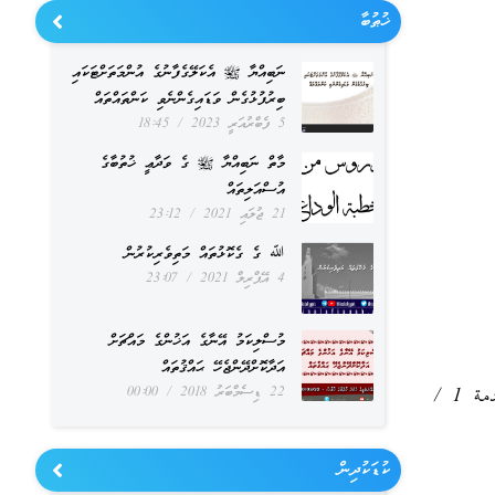
ޚުޠުބާ
ނަބިއްޔާ ﷺ އެކަލޭގެފާނުގެ އުންމަތަށްޓަކައި
ބިރުފުޅުގެން ވަޑައިގެންނެވި ކަންތައްތައް
5 ފެބްރުއަރީ 2023
18:45
މާތް ނަބިއްޔާ ﷺ ގެ ވަދާޢީ ޚުތުބާގެ
އުސްއަލިތައް
21 ޖުލައި 2021
23:12
ﷲ ގެ ގެކޮޅުތައް މަތިވެރިކުރުން
4 އޭޕްރިލް 2021
23:07
މުސްލިކަމު އޭނާގެ އަޚުންގެ މައްޗަށް
އަދާކޮށްދޭންޖެހޭ ޙައްޤުތައް
22 ޑިސެމްބަރު 2018
00:00
عبد الرحمن المباركفوري: تحفة الأحوذي، الباب الثاني، الفصل الخامس والثامن من المقدمة 1 /
ކުޑަކުދިން