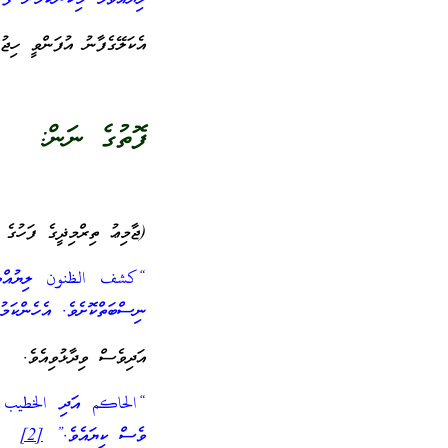
އެކަލޭގެފާނު އުފަންވީ ހިޖުރައިން 209 ވަނަ އަހަރުގައެވެ. އަދި އަވަހާރަވީ 9
ފޮތުގެ ނަން:
(ޖާމިޢު ތިރްމިޛީގެ ފަހުގެ 
“كشف الظنون ލިޔުއްވި ބޭ
ނިސްބަތްކޮށެވެ. އެހެންކަ
އަދިވެސް ވިދާޅުވިއެވެ.
“الحاكم އަދި الخطيب އެ
ވެސް ކިޔައެވެ.”
[2]