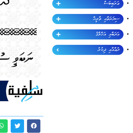
ޢަރަބިބަސް
ސިޔަރަތާއި ތާރީޚް
އަދަބާއި އަޚްލާޤު
ދުޢާއާއި ޛިކުރު