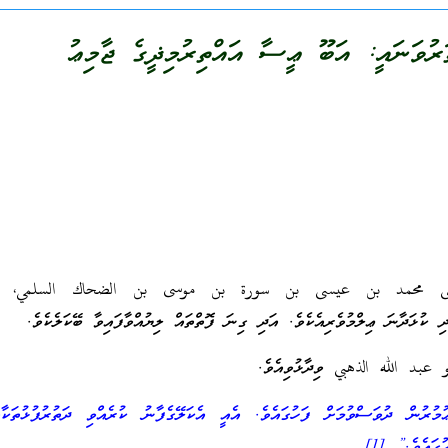
ަރުވަނައީ: އަބޫ ޢީސާ އައްތިރުމިޛީގެ ޖާމިޢު
 عيسى محمد بن عيسى بن سورة بن موسى بن الضحاك السلمي، ال
ި ކުޅަދާނަ ޢިލްމުވެރިއެކެވެ. އަދި ގިނަ ފޮތްތައް ލިޔުއްވާފައިވާ ބޭކަލެކެވެ.
بو عبد الله الذهبي ވިދާޅުވިއެވެ.
މުރުން ދުވަސްވުމަށް ފަހުގައެވެ. އެއީ އެކަލޭގެފާނު ކުރެއްވި ދަތުރުފުޅުތަކާ
ހުގައެވެ.”
[1]