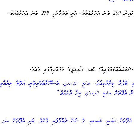
27 ވަނަ އަހަރުގައެވެ.
ޝަރަޙައެއްކަމުގައިވާ) تحفة الأحوذيގެ މުޤައްދިމާގައި ވެއެވެ.
ފުޅާ ވިދާޅުވިއެވެ. جامع الترمذي މަޝްހޫރުވެފައިވަނީ އެފޮތް ލިޔުއްވި 
މުން އެފޮތަށް جامع الترمذي ކިޔާ އުޅެއެވެ.”
ފޮތަށް الجامع الصحيح ގެ ނަން ދެއްވާފައި ވެއެވެ. އަދި އެފޮތަށް سنن