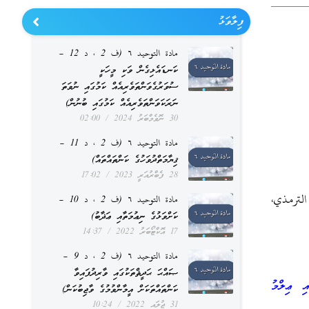
ފިލާވަޅު
مادة التوحيد ٦ (ف 2 ، د 12 –
ކަނޑައެޅިގެން ވަކި މީހަކީ
ސުވަރުގެވަންތަވެރިއެއް ކަމުގައި ނުވަތަ
ނަރަކަވަންތަވެރިއެއް ކަމުގައި ބުނުން)
30 ނޮވެމްބަރު 2024
02:00
مادة التوحيد ٦ (ف 2 ، د 11 –
ޤިޔާމަތްދުވަހުގެ ކަންތައްތައް)
28 ފެބްރުއަރީ 2023
17:02
ترمذي،
مادة التوحيد ٦ (ف 2 ، د 10 –
ކަށްވަޅުގެ ނިޢުމަތާއި ޢަޛާބު)
17 އޮކްޓޯބަރު 2022
14:37
مادة التوحيد ٦ (ف 2 ، د 9 –
ޞައްޙަ ޙަދީޘްތަކުގައި ވާރިދުފައިވާ
އި ޢިލްމު
ކަންތައްތަކަށް އީމާންވުމުގެ ވާޖިބުކަން)
31 ޖުލައި 2022
10:24