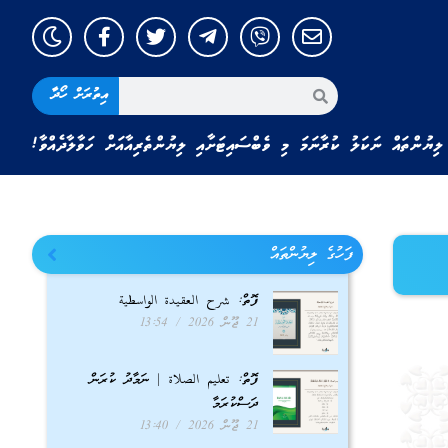
އިތުރަށް ހޯދާ
ލިޔުންތައް ނަކަލު ކުރާނަމަ މި ވެބްސައިޓަށާއި ލިޔުންތެރިއާއަށް ހަވާލާދެއްވާ!
ފަހުގެ ލިޔުންތައް
ފޮތް: شرح العقيدة الواسطية
21 ޖޫން 2026
13:54
ފޮތް: تعليم الصلاة | ނަމާދު ކުރަން
ދަސްކުރަމާ
21 ޖޫން 2026
13:40