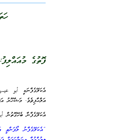
ހަތ
ފޮތުގެ މުއައްލިފު:
އެކަލޭގެފާނަކީ أبو
އަލްޙާފިޡެވެ. މަޝްހޫރު އަދ
އެކަލޭގެފާނާ ބެހޭގޮތުން أ
“އެކަލޭގެފާނު ލޯފަންވީ ޢު
ލިޔުއްވުމާ މިކަންކަމަށް ފަ