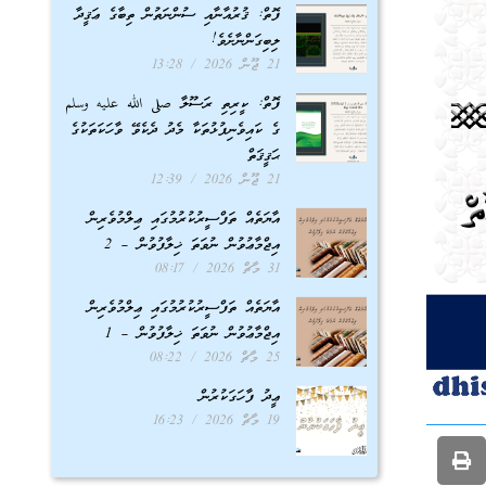
ފޮތް: ޤުރުއާނާއި ސުންނަތުން ތިބާގެ ޢަޤީދާ
ލިބިގަންނާށެވެ!
21 ޖޫން 2026
13:28
ފޮތް: ކީރިތި ރަސޫލާ صلى الله عليه وسلم
ގެ ކައިވެނިފުޅުތަކާ މެދު ދެކެވޭ ވާހަކަތަކުގެ
ޙަޤީޤަތް
21 ޖޫން 2026
12:39
އާޔަތެއް ތަފްސީރުކުރުމުގައި ޢިލްމުވެރިން
އިޖްމާޢުވުން ނުވަތަ ޚިލާފުވުން – 2
31 މާޗް 2026
08:17
އާޔަތެއް ތަފްސީރުކުރުމުގައި ޢިލްމުވެރިން
އިޖްމާޢުވުން ނުވަތަ ޚިލާފުވުން – 1
25 މާޗް 2026
08:22
ޢީދު ފާހަގަކުރުން
19 މާޗް 2026
16:23