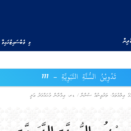
ުދިން
މި ވެބްސައިޓުގައިވާ 
تَدْوِيْنُ السُّنَّةِ النَّبَوِيَّةِ – 111
ގެ ޢިލްމުތައް
,
ތަދުވީނުއް ސުންނާ
/
ޑރ. ޢިމްރާން މުޙައްމަދު ޢަލީ