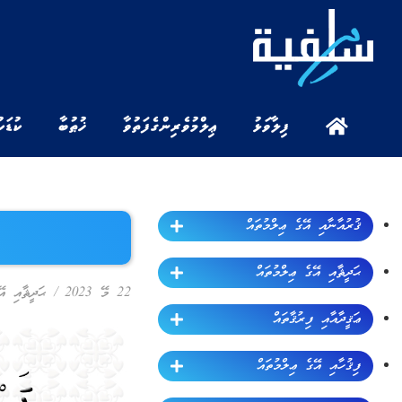
ފިލާވަޅު
ޢިލްމުވެރިންގެ ފަތުވާ
ޚުޠުބާ
ކުޑަކ
ޤުރުއާނާއި އޭގެ ޢިލްމުތައް
ޙަދީޘާއި އޭގެ ޢިލްމުތައް
22 މޭ 2023
/
ޙަދީޘާއި އޭ
ޢަޤީދާއާއި ފިރުޤާތައް
ފިޤުހާއި އޭގެ ޢިލްމުތައް