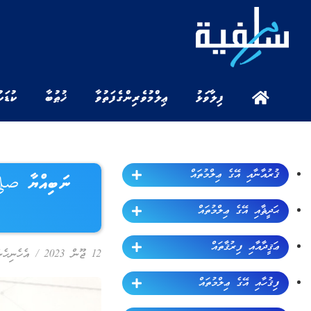
ފިލާވަޅު
ޢިލްމުވެރިންގެ ފަތުވާ
ޚުޠުބާ
ކުޑަކ
ޤުރުއާނާއި އޭގެ ޢިލްމުތައް
ނަބިއްޔާ صلى
ޙަދީޘާއި އޭގެ ޢިލްމުތައް
ޢަޤީދާއާއި ފިރުޤާތައް
12 ޖޫން 2023
/
އެހެނިހެނ
ފިޤުހާއި އޭގެ ޢިލްމުތައް