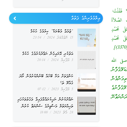
؟ فَقُلْتُ:
ޢިލްމުވެރިންގެ ފަތުވާ
 الصَّلاَةُ
ى مُحَمَّدٍ
“ޖުމުޢާ މުބާރަކާ” ކިޔުމުގެ ޙުކުމް
َى مُحَمَّدٍ
15 ނޮވެމްބަރު 2024
23:54
އަތުކުރި އޮޅައިގެން ނަމާދުކުރުމުގެ ޙުކުމް
 صلى الله
3 އޭޕްރިލް 2024
20:14
ލޭގެފާނު
ކަންފަތަށް އަޅާ ބޭހެއް ބޭނުންކުރުމުން ރޯދަ
ިމަންމެން
ގެއްލޭ ތަ؟
ގެފާނުގެ
5 އޭޕްރިލް 2023
07:12
ަންނަވާނޭ
ނަމާދުކުރުން ނަހީކުރައްވާފައިވާ ވަގުތުތަކުގައި
ތަޙިއްޔަތުލް މަސްޖިދުގެ ސުންނަތް ކުރުން
28 މާޗް 2023
18:00