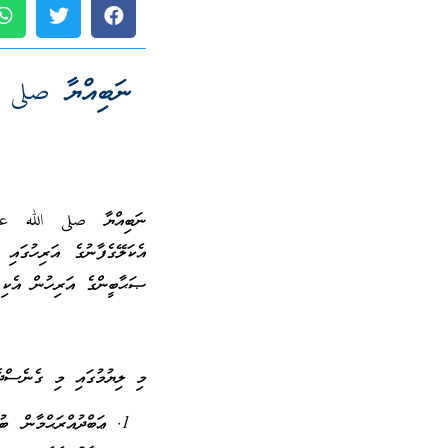
ނަބިއްޔާ صلى ا
ނަބިއްޔާ صلى الله علي
އެކަލޭގެފާނުގެ އަރިހުގައި
ޞަޙާބީންގެ އަރިހުން އެކި 
މި ލިޔުމުގައި މި ގެނެސްދެ
ޢަބްދުއްރަޙްމާން 