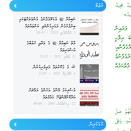
يدٌ مَجِيدٌ،
ޚުޠުބާ
ِيدٌ».
ނަބިއްޔާ ﷺ އެކަލޭގެފާނުގެ އުންމަތަށްޓަކައި
ބިރުފުޅުގެން ވަޑައިގެންނެވި ކަންތައްތައް
ފަދައިން
5 ފެބްރުއަރީ 2023
18:45
ބަ އިލާހީ
މާތް ނަބިއްޔާ ﷺ ގެ ވަދާޢީ ޚުތުބާގެ
ެފާނާއި،
އުސްއަލިތައް
ުގެފާނުގެ
21 ޖުލައި 2021
23:12
ާތްކަމެއް
ﷲ ގެ ގެކޮޅުތައް މަތިވެރިކުރުން
4 އޭޕްރިލް 2021
23:07
މުސްލިކަމު އޭނާގެ އަޚުންގެ މައްޗަށް
އަދާކޮށްދޭންޖެހޭ ޙައްޤުތައް
22 ޑިސެމްބަރު 2018
00:00
هُمَّ صَلِّ
َدٍ، وَعَلَى
ކުޑަކުދިން
مُحَمَّدٍ، كَمَا بَارَكْتَ عَلَى آلِ إِبْرَاهِيمَ، إِنَّكَ حَمِيدٌ مَجِيدٌ». [رواه البخاري (4797) ، (6357) ومسلم