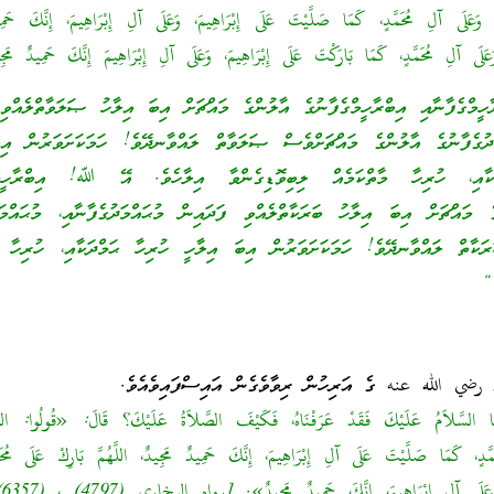
 وَعَلَى آلِ مُحَمَّدٍ، كَمَا صَلَّيْتَ عَلَى إِبْرَاهِيمَ، وَعَلَى آلِ إِبْرَاهِيمَ، إِنَّكَ حَمِ
 وَعَلَى آلِ مُحَمَّدٍ، كَمَا بَارَكْتَ عَلَى إِبْرَاهِيمَ، وَعَلَى آلِ إِبْرَاهِيمَ إِنَّكَ حَمِيدٌ مَج
ްގެފާނާއި އިބްރާހީމްގެފާނުގެ އާލުންގެ މައްޗަށް އިބަ އިލާހު ޞަލަވާތްލެއްވި 
މަދުގެފާނުގެ އާލުންގެ މައްޗަށްވެސް ޞަލަވާތް ލައްވާނދޭވެ! ހަމަކަށަވަރުން އި
ކާއި، ހުރިހާ މާތްކަމެއް ލިބިވޮޑިގެންވާ އިލާހެވެ. އޭ ﷲ! އިބްރާހީމްގ
ގެ މައްޗަށް އިބަ އިލާހު ބަރަކާތްލެއްވި ފަދައިން މުޙައްމަދުގެފާނާއި، މުޙައްމަދ
ަކާތް ލައްވާނދޭވެ! ހަމަކަށަވަރުން އިބަ އިލާހީ ހުރިހާ ޙަމްދަކާއި، ހުރިހާ މ
“
 رضي الله عنه ގެ އަރިހުން ރިވާވެގެން އައިސްފައިވެއެވެ.
َا السَّلاَمُ عَلَيْكَ فَقَدْ عَرَفْنَاهُ، فَكَيْفَ الصَّلاَةُ عَلَيْكَ؟ قَالَ: «قُولُوا: اللَّ
َّدٍ، كَمَا صَلَّيْتَ عَلَى آلِ إِبْرَاهِيمَ، إِنَّكَ حَمِيدٌ مَجِيدٌ، اللَّهُمَّ بَارِكْ عَلَى مُحَمّ
آلِ 