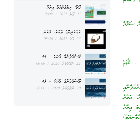
ފޮތް: ރިޒްޤުދެއްވާ އިލާހު
21 ޖޫން 2021
18:09
ް ސަލާމް
ކުޑަކުދިންގެ ވާހަކަ: ލަކުނު
25 މާޗް 2021
08:26
މޫސާގެފާނުގެ ވާހަކަ – 44
، اللَّهُمَّ
22 ނޮވެމްބަރު 2020
00:00
މޫސާގެފާނުގެ ވާހަކަ – 43
ގެފާނާއި
20 ނޮވެމްބަރު 2020
00:00
ާ ޙަމްދު
ބަ އިލާހު
ވާނދޭވެ!