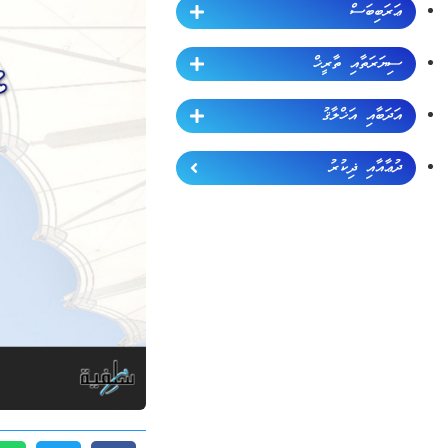
ޢަރަބިބަސް
ސިޔަރަތާއި ތާރީޚް
އަދަބާއި އަޚްލާޤު
ދުޢާއާއި ޛިކުރު