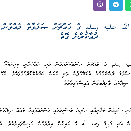
لله عليه وسلم ގެ މައްޗަށް ޞަލަވާތް ލެއްވުން 
ދުޢާކުރާނެ ގޮތް
ه وسلم ގެ މައްޗަށް ޞަލަވާތްލެއްވުން އެދި ދުޢާކުރާނީ ކިހިނެތްތޯ ޞ
 ސުވާލު ދެންނެވުމުން އެކަލޭގެފާނު ވަނީ އެކަން ބަޔާންކޮށްދެއްވާފައެވެ. އެގޮ
ޞީޣާތައް ވާރިދުވެގެން އައިސްފައިވެއެވެ.
ނީ ޞަޙީޙުލް ބުޚާރީއާއި ޞަޙީޙު މުސްލިމުގައި ގެންނަވާފައިވާ ބައެއް ޞީޣާތަކެވ
ބުން އަބީ ލައިލާ رحمه الله ގެ އަރިހުން ރިވާވެގެން އައިސްފައިވެއެވެ. އެކަ