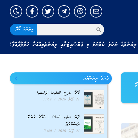
އިތުރަށް ހޯދާ
ލިޔުންތައް ނަކަލު ކުރާނަމަ މި ވެބްސައިޓަށާއި ލިޔުންތެރިއާއަށް ހަވާލާދެއްވާ!
ފަހުގެ ލިޔުންތައް
ި
ފޮތް: شرح العقيدة الواسطية
21 ޖޫން 2026
13:54
ފޮތް: تعليم الصلاة | ނަމާދު ކުރަން
ދަސްކުރަމާ
21 ޖޫން 2026
13:40