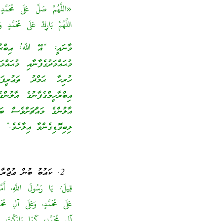
«اللَّهُمَّ صَلِّ عَلَى مُحَمَّدٍ
اللَّهُمَّ بَارِكْ عَلَى مُحَمَّدٍ
މާނައީ: “އޭ ﷲ! އިބްރާހީމ
މުޙައްމަދުގެފާނާއި މުޙައް
ހުރިހާ ޙަމްދު ތަޢުރީފަ
އިބްރާހީމްގެފާނުގެ އާލުން
އާލުންގެ މައްޗަށްވެސް ބަރ
ލިބިވޮޑިގެންވާ އިލާހެވެ.” 
ކަޢުބު ބުން ޢުޖްރާ
قِيلَ: يَا رَسُولَ اللَّهِ، أَمّ
عَلَى مُحَمَّدٍ، وَعَلَى آلِ مُحَم