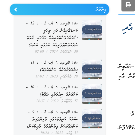
ފިލާވަޅު
مادة التوحيد ٦ (ف 2 ، د 12 –
އެދި
ކަނޑައެޅިގެން ވަކި މީހަކީ
ސުވަރުގެވަންތަވެރިއެއް ކަމުގައި ނުވަތަ
ނަރަކަވަންތަވެރިއެއް ކަމުގައި ބުނުން)
30 ނޮވެމްބަރު 2024
02:00
مادة التوحيد ٦ (ف 2 ، د 11 –
ަޙާބީން
ޤިޔާމަތްދުވަހުގެ ކަންތައްތައް)
ތުން އެކި
28 ފެބްރުއަރީ 2023
17:02
مادة التوحيد ٦ (ف 2 ، د 10 –
ކަށްވަޅުގެ ނިޢުމަތާއި ޢަޛާބު)
17 އޮކްޓޯބަރު 2022
14:37
مادة التوحيد ٦ (ف 2 ، د 9 –
ެ.
ޞައްޙަ ޙަދީޘްތަކުގައި ވާރިދުފައިވާ
ކަންތައްތަކަށް އީމާންވުމުގެ ވާޖިބުކަން)
ލޭގެފާނު
31 ޖުލައި 2022
10:24