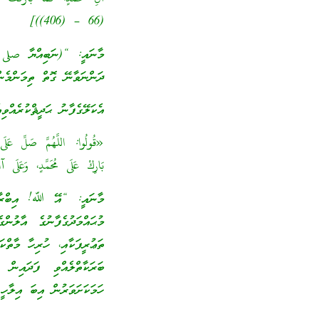
(66 – (406))]
މާނައީ: “(ނަބިއްޔާ صلى 
ދަންނަވާނޭ ގޮތް ތިމަންމެނ
އެކަލޭގެފާނު ޙަދީޘްކުރެއްވި
«قُولُوا: اللَّهُمَّ صَلِّ عَلَى 
بَارِكْ عَلَى مُحَمَّدٍ، وَعَلَى 
މާނައީ: “އޭ ﷲ! އިބްރާހީމ
މުޙައްމަދުގެފާނުގެ އާލުނ
ތަޢުރީފަކާއި، ހުރިހާ މާތް
ބަރަކާތްލެއްވި ފަދައިން 
ހަމަކަށަވަރުން އިބަ އިލާހީ