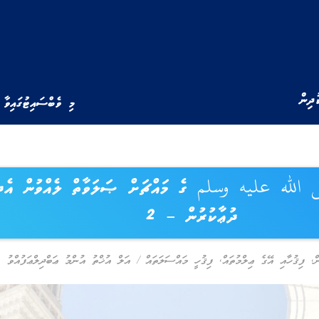
ުދިން
މި ވެބްސައިޓުގައިވާ 
 الله عليه وسلم ގެ މައްޗަށް ޞަލަވާތް ލެއްވުން އެދ
ދުޢާކުރުން – 2
ް
,
ފިޤުހާއި އޭގެ ޢިލްމުތައް
,
ފިޤުހީ މައްސަލަތައް
/
އަލް އުޚްތު އުންމު ޢަބްދިލްޢަފުއްވު