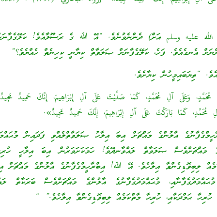
الله عليه وسلم އަށް) ދެންނެވުނެވެ. “އޭ ﷲ ގެ ރަސޫލާއެވެ! ކަލޭގެފާނަށ
ްނަށް އެނގެއެވެ. ފަހެ، ކަލޭގެފާނަށް ޞަލަވާތް ކިޔާނީ ކިހިނެތް ހެއްޔެވެ؟”
އެވެ. “ތިޔަބައިމީހުން ކިޔާށެވެ.
مُحَمَّدٍ، وَعَلَى آلِ مُحَمَّدٍ، كَمَا صَلَّيْتَ عَلَى آلِ إِبْرَاهِيمَ، إِنَّكَ حَمِيدٌ مَجِيدٌ 
آلِ مُحَمَّدٍ، كَمَا بَارَكْتَ عَلَى آلِ إِبْرَاهِيمَ، إِنَّكَ حَمِيدٌ مَجِيدٌ».
ްގެފާނުގެ އާލުންގެ މައްޗަށް އިބަ އިލާހު ޞަލަވާތްލެއްވި ފަދައިން މުޙައްމަދު
ްގެ މައްޗަށްވެސް ޞަލަވާތް ލައްވާނދޭވެ! ހަމަކަށަވަރުން އިބަ އިލާހީ ހުރިހ
ކަމެއް ލިބިވޮޑިގެންވާ އިލާހެވެ. އޭ ﷲ! އިބްރާހީމްގެފާނުގެ އާލުންގެ މައްޗަށް އި
މުޙައްމަދުގެފާނާއި، މުޙައްމަދުގެފާނުގެ އާލުންގެ މައްޗަށްވެސް ބަރަކާތް ލައް
 ހުރިހާ ޙަމްދަކާއި، ހުރިހާ މާތްކަމެއް ލިބިވޮޑިގެންވާ އިލާހެވެ.” “