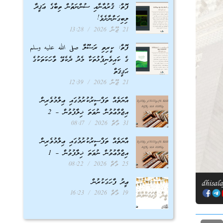
ފޮތް: ޤުރުއާނާއި ސުންނަތުން ތިބާގެ ޢަޤީދާ
ލިބިގަންނާށެވެ!
21 ޖޫން 2026
13:28
ފޮތް: ކީރިތި ރަސޫލާ صلى الله عليه وسلم
ގެ ކައިވެނިފުޅުތަކާ މެދު ދެކެވޭ ވާހަކަތަކުގެ
ޙަޤީޤަތް
21 ޖޫން 2026
12:39
އާޔަތެއް ތަފްސީރުކުރުމުގައި ޢިލްމުވެރިން
އިޖްމާޢުވުން ނުވަތަ ޚިލާފުވުން – 2
31 މާޗް 2026
08:17
އާޔަތެއް ތަފްސީރުކުރުމުގައި ޢިލްމުވެރިން
އިޖްމާޢުވުން ނުވަތަ ޚިލާފުވުން – 1
25 މާޗް 2026
08:22
ޢީދު ފާހަގަކުރުން
19 މާޗް 2026
16:23