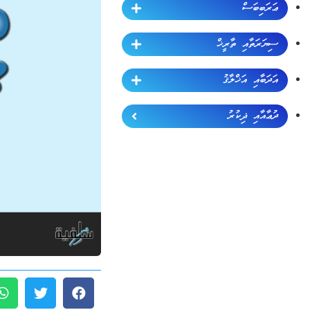
ޢަރަބިބަސް
ސިޔަރަތާއި ތާރީޚް
އަދަބާއި އަޚްލާޤު
ދުޢާއާއި ޛިކުރު