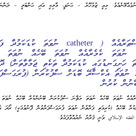
ގެއްލޭނެއެވެ. މިއީ ޖުމުހޫރު – ޙަނަފީ، މާލިކީ އަދި ޙަންބަލީ – ދަންނަބޭ
ނުވަވަނައީ: ޤަސްޠަރާއެއް ( catheter ނުވަތަ ކުޑަކަމ
ް) ނުވަތަ ކެމެރާއެއް ނުވަތަ ބޭހެއް ނުވަތަ މ
b ނުވަތަ ހަށިގަނޑުގައި ކުޑަކަމުދާ ތަކެތި ޖަމާވާތަން) ދޮ
ް ނުވަތަ އެކްސްރޭ ބޮޑަށް ސާފުކުރަން (ފުރަގަސްފަރ
ޭނުން ކުރުން
ރާއެއް ނުވަތަ ބޭހެއް ނުވަތަ މަޘާނަ ސާފުކުރަން ބޭނުންކުރާ ބޭހެއް ނުވަތަ 
ުރާ ބޭހެއް (ކުރިމަތި ފަރާތުން ނުވަތަ ފުރަގަސްފަރާތުން ފޮނުވުމަކީ) ރޯދަ ގެއ
الفقه الإسلامي ވަނީ ޤަރާރު ނެރުއްވާފައެވެ.