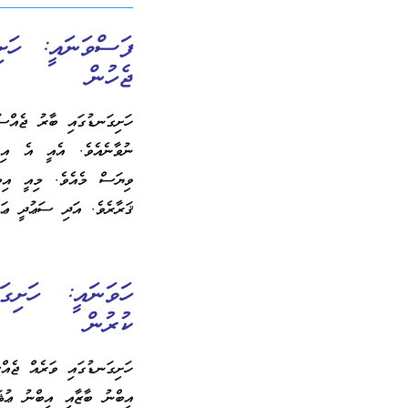
ފަސްވަނައީ: ހަށ
ޖެހުން
ހަށިގަނޑުގައި ބާރު ޖެއްސ
ނުވާނެއެވެ. އެއީ އެ އިނ
ވިޔަސް މެއެވެ. މިއީ އިބް
ޤަރާރެވެ. އަދި ސަޢުދީ ޢަރަ
ހަވަނައީ: ހަށިގ
ކުރުން
ހަށިގަނޑުގައި ވަރެއް ޖެއ
އިބްނު ބާޒާއި އިބްނު ޢުޘަ