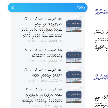
ފިލާވަޅު
ަނެއް
مادة التوحيد ٦ (ف 2 ، د 12 –
ކަނޑައެޅިގެން ވަކި މީހަކީ
ސުވަރުގެވަންތަވެރިއެއް ކަމުގައި ނުވަތަ
ަ ފަސާދަ
ނަރަކަވަންތަވެރިއެއް ކަމުގައި ބުނުން)
ކަމުގައި
30 ނޮވެމްބަރު 2024
02:00
ސްލާމީގެ
مادة التوحيد ٦ (ف 2 ، د 11 –
ޤިޔާމަތްދުވަހުގެ ކަންތައްތައް)
28 ފެބްރުއަރީ 2023
17:02
مادة التوحيد ٦ (ف 2 ، د 10 –
ކަށްވަޅުގެ ނިޢުމަތާއި ޢަޛާބު)
ޭނުން
17 އޮކްޓޯބަރު 2022
14:37
مادة التوحيد ٦ (ف 2 ، د 9 –
ޞައްޙަ ޙަދީޘްތަކުގައި ވާރިދުފައިވާ
ވެ. މިއީ
ކަންތައްތަކަށް އީމާންވުމުގެ ވާޖިބުކަން)
ަބިއްޔާގެ
31 ޖުލައި 2022
10:24