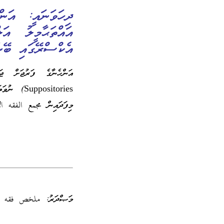
ދިހަވަނައީ: އަނ
އެކްސްރޭގައި ބޭނ
ositories
މިފަދައިން مجمع الفقه الإ
މަޞްދަރު: ملخص فقه ا