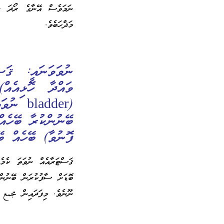
ނަމަވެސް އޭނާގެ ރޯދަ ނު
މަޛްހަބެވެ.
ވައްދާ ހޮޅިއެއ
(ladder
ބޭނުންކުރާ ބޭހެއ
ފޮނުވާ) ބޭހެއް ބ
ޤަސްޓަރާއެއް ނުވަތަ ކެމެ
ބޮޑަށް ސާފުކުރަން ބޭނުންކ
ނޫނެވެ. މިފަދައިން مجمع 