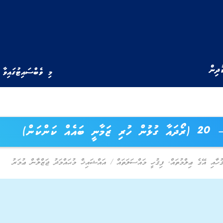
ުދިން
މި ވެބްސައިޓުގައިވާ 
ީ ބައެއް ކަންކަން)
ުހާއި އޭގެ ޢިލްމުތައް
,
ފިޤުހީ މައްސަލަތައް
/
އައްޝައިޚް މުޙައްމަދު ޖަޒްލާން ޢުމަރު