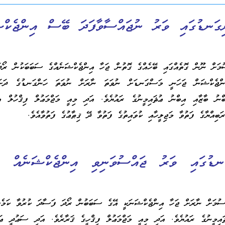
ިގަނޑުގައި ވަރު ނުޖައްސާވާފަދަ ބޭސް އިންޖެކްޝ
ުމަށް ނޫން ގޮތެއްގައި ބޭހެއްގެ ގޮތުން ޖަހާ އިންޖެކްޝަނެއްގެ ސަބަބަކުން ރޯދ
ްޖެކްޝަން ޖަހަނީ މަސްގަނޑަށް ނުވަތަ ނާރަށް ނުވަތަ ހަންގަނޑުގެ ދަށަށް
ނު ބާޒާއި އިބްނު ޢުޘައިމީނުގެ ރައުޔެވެ. އަދި މިއީ މަޖްމަޢުލް ފިޤްހުލް އި
ބިއްޔާގެ ފަތުވާ މަޖިލީހާއި ކުވައިތުގެ ފަތުވާ ދޭ ޤިޠާޢުގެ ފަތުވާއެވެ.
ަނޑުގައި ވަރު ޖައްސުވަނިވި އިންޖެކްޝަނެއް ބ
ްސުމަށް ނާރަށް ޖަހާ އިންޖެކްޝަނަކީ އޭގެ ސަބަބުން ރޯދަ ފަސާދަ ކުރުވާ ކަމެކެ
އިމީނުގެ ރައުޔެވެ. އަދި މިއީ މަޖްމަޢުލް ފިޤްހީގެ ޤަރާރެވެ. އަދި ސަޢުދީ ޢަރ