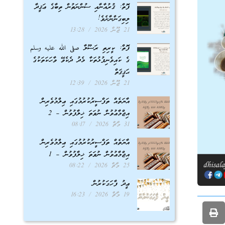
ފޮތް: ޤުރުއާނާއި ސުންނަތުން ތިބާގެ ޢަޤީދާ
ލިބިގަންނާށެވެ!
21 ޖޫން 2026
13:28
ފޮތް: ކީރިތި ރަސޫލާ صلى الله عليه وسلم
ގެ ކައިވެނިފުޅުތަކާ މެދު ދެކެވޭ ވާހަކަތަކުގެ
ޙަޤީޤަތް
21 ޖޫން 2026
12:39
އާޔަތެއް ތަފްސީރުކުރުމުގައި ޢިލްމުވެރިން
އިޖްމާޢުވުން ނުވަތަ ޚިލާފުވުން – 2
31 މާޗް 2026
08:17
އާޔަތެއް ތަފްސީރުކުރުމުގައި ޢިލްމުވެރިން
އިޖްމާޢުވުން ނުވަތަ ޚިލާފުވުން – 1
25 މާޗް 2026
08:22
ޢީދު ފާހަގަކުރުން
19 މާޗް 2026
16:23