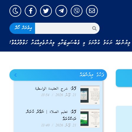
އިތުރަށް ހޯދާ
ލިޔުންތައް ނަކަލު ކުރާނަމަ މި ވެބްސައިޓަށާއި ލިޔުންތެރިއާއަށް ހަވާލާދެއްވާ!
ފަހުގެ ލިޔުންތައް
ފޮތް: شرح العقيدة الواسطية
21 ޖޫން 2026
13:54
ފޮތް: تعليم الصلاة | ނަމާދު ކުރަން
ދަސްކުރަމާ
21 ޖޫން 2026
13:40