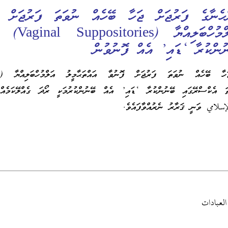
ްހެނާގެ ފަރުޖަށް ޖަހާ ބޭހެއް ނުވަތަ ފަރުޖަށް ފ
އައްތަޙާމީލު އަލްމުހްބަލ
ުންކުރާ ‘ޑައި’ އެއް ފޮނުވުން
Supp) ނުވަތަ އެކްސްރޭގައި ބޭނުންކުރާ ‘ޑައި’ އެއް ބޭނުންކުރުމަކީ ރޯދަ ގެއްލޭކަމެއ
سلامي ވަނީ ޤަރާރު ނެރުއްވާފައެވެ.
لعبادات