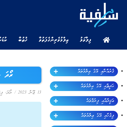
ފިލާވަޅު
ޢިލްމުވެރިންގެ ފަތުވާ
ޚުޠުބާ
ކުޑަކ
ޤުރުއާނާއި އޭގެ ޢިލްމުތައް
ރޯދަ – 20 (ރޯދައާ ގުޅުން ހުރި ޒަމާނ
ޙަދީޘާއި އޭގެ ޢިލްމުތައް
13 ޖޫން 2023
/
ރޯދަ
,
ފިޤ
ޢަޤީދާއާއި ފިރުޤާތައް
ފިޤުހާއި އޭގެ ޢިލްމުތައް