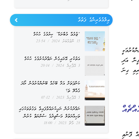
ޢިލްމުވެރިންގެ ފަތުވާ
“ޖުމުޢާ މުބާރަކާ” ކިޔުމުގެ ޙުކުމް
15 ނޮވެމްބަރު 2024
23:54
ބޭނުންކުރުމަކީ
އަތުކުރި އޮޅައިގެން ނަމާދުކުރުމުގެ ޙުކުމް
ީނާ އަދި
3 އޭޕްރިލް 2024
20:14
ިވި ގިނަ
ކަންފަތަށް އަޅާ ބޭހެއް ބޭނުންކުރުމުން ރޯދަ
ގެއްލޭ ތަ؟
5 އޭޕްރިލް 2023
07:12
 ދިޔާ އެއްޗެއް
ނަމާދުކުރުން ނަހީކުރައްވާފައިވާ ވަގުތުތަކުގައި
ތަޙިއްޔަތުލް މަސްޖިދުގެ ސުންނަތް ކުރުން
28 މާޗް 2023
18:00
 އެއްޗެއް ފޮނުވި