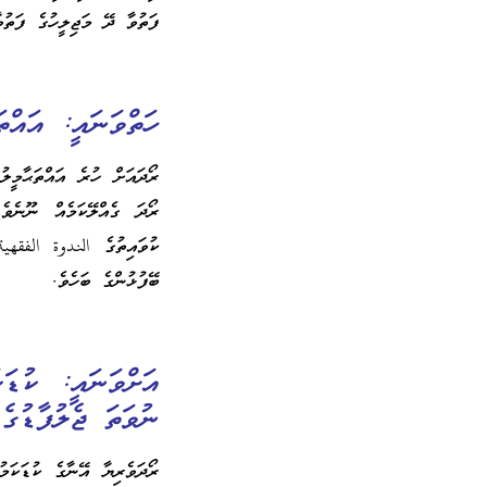
ފަތުވާ ދޭ މަޖިލީހުގެ ފަތުވާ
ހަތްވަނައީ: އައްތަޙާމީލު (
ރޯދަ ގެއްލޭކަމެއް ނޫނެވ
ކުވައިތުގެ الندوة الفقه
ބޭފުޅުންގެ ބަހެވެ.
ނުވަތަ ޖެލުފާޑުގެ