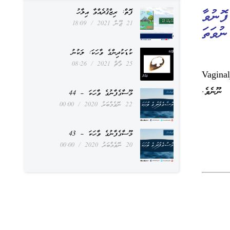
ޮނުވާ
ފޮތް: ރިޒްޤުދެއްވާ އިލާހު
21 ޖޫން 2021
18:09
ިއްޔާ (Vaginal Suppositories) ނުވަތަ
ކުޑަކުދިންގެ ވާހަކަ: ލަކުނު
25 މާޗް 2021
08:26
އަންހެނާގެ ފަރުޖަށް ޖަހާ ބޭހެއް ނުވަތަ ފަރުޖަށް ފޮނުވާ އައްތަޙާމީލު އަލްމުހްބަލިއްޔާ (Vaginal
ް ނޫނެވެ.
މޫސާގެފާނުގެ ވާހަކަ – 44
22 ނޮވެމްބަރު 2020
00:00
މޫސާގެފާނުގެ ވާހަކަ – 43
20 ނޮވެމްބަރު 2020
00:00