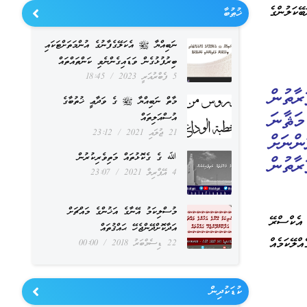
ކަލުންގެ
ޚުޠުބާ
ނަބިއްޔާ ﷺ އެކަލޭގެފާނުގެ އުންމަތަށްޓަކައި
ބިރުފުޅުގެން ވަޑައިގެންނެވި ކަންތައްތައް
5 ފެބްރުއަރީ 2023
18:45
ުދާ ފަރާތުން
މާތް ނަބިއްޔާ ﷺ ގެ ވަދާޢީ ޚުތުބާގެ
ަޘާނަ
އުސްއަލިތައް
21 ޖުލައި 2021
23:12
ންނަށް
ﷲ ގެ ގެކޮޅުތައް މަތިވެރިކުރުން
ާތުން
4 އޭޕްރިލް 2021
23:07
މުސްލިކަމު އޭނާގެ އަޚުންގެ މައްޗަށް
އެކްސްރޭ
އަދާކޮށްދޭންޖެހޭ ޙައްޤުތައް
ްލޭކަމެއް
22 ޑިސެމްބަރު 2018
00:00
ކުޑަކުދިން