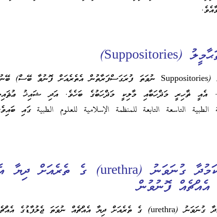
އެވެ.
Suppositories)
ރޯދައަށް ހުރެ އައްތަޙާމީލު (Suppositories ނުވަތަ ފުރަގަސްފަރާތުން އެތެރެއަށް ފޮނުވާ ބޭސް) 
ެ. އެއީ ޡާހިރީ މަޛްހަބާއި މާލިކީ މަޛްހަބުގެ ބަހެވެ. އަދި ޝައިޚު ޢުޘައިމ
ية الطبية التاسعة التابعة للمنظمة الإسلامية للعلوم الطبية ގައި ބައިވެރ
އަށްވަނައީ: ކުޑަކަމުދާ ގުނަވަނު (urethra) ގެ ތެރެއަށް
 އެއްޗެއް ފޮނުވުން
ރޯދަވެރިޔާ އޭނާގެ ކުޑަކަމުދާ ގުނަވަނު (urethra) ގެ ތެރެއަށް ދިޔާ އެއްޗެއް ނުވަތަ ޖެލުފާޑުގެ