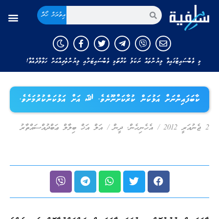
އިތުރަށް ހޯދާ
މި ވެބްސައިޓުގައިވާ ލިޔުންތައް ނަކަލު ކުރާނަމަ މި ވެބްސައިޓަށާއި ލިޔުންތެރިއާއަށް ހަވާލާދެއްވާ!
ކާބަފައިންނަށް އަޅުކަން ކުރާކަށްނޫނެވެ. ﷲ އަށް އަޅުކަންކުރުމަށެވެ.
2 ޖެނުއަރީ 2012
/
އެހެނިހެން
,
ދީން
/
އަލް އަޚް ބިލާލް ޢަބްދުއްސައްތާރު