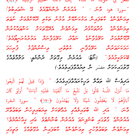
نَّفْعَلَ فِي أَمْوَالِنَا مَا نَشَاءُ ۖ إِنَّكَ لَأَنتَ الْحَلِيمُ الرَّ‌شِيدُ ﴿
٨٧
﴾
“سورة هود މާނަ : ” އެއުރެން ދެންނެވޫއެވެ. އޭ ޝުޢައިބުވެ!
ތިމަންމެންގެ ކާބަފައިން އަޅުކަންކޮށް އުޅުނު ތަކެތި ދޫކޮށްލުމަށް، ނުވަތަ
ތިމަންމެންގެ މުދާތަކާމެދު ތިމަންމެން އެދޭގޮތަކަށް ކަންތައްކުރުން
ދޫކޮށްލުމަށް، ކަލޭގެފާނުގެ ނަމާދު، ކަލޭގެފާނަށް އަމުރުކުރަނީތޯއެވެ!
ހަމަކަށަވަރުން، ކަލޭގެފާނީ ކެތްތެރި، ވިސްނުންފުޅު ފުރިހަމަ
ބޭކަލަކީމުއެވެ.”
(ނޯޓު: އެއުރެން މިގޮތަށް ދެންނެވީ، މަލާމާތެއްގެ
ގޮތުގައިކަމަށް مفسّر ން ލިޔުއްވާފައިވެއެވެ.)
އަދިވެސް ﷲ ތަޢާލާ ވަޙީކުރައްވާފައިވެއެވެ.
” وَإِذَا قِيلَ لَهُمُ اتَّبِعُوا
مَا أَنزَلَ اللَّـهُ قَالُوا بَلْ نَتَّبِعُ مَا أَلْفَيْنَا عَلَيْهِ آبَاءَنَا ۗ أَوَلَوْ كَانَ
آبَاؤُهُمْ لَا يَعْقِلُونَ شَيْئًا وَلَا يَهْتَدُونَ ﴿
١٧٠
﴾ ” سورة البقرة
މާނަ: ” އަދި ﷲ ބާވައިލެއްވި އެއްޗަކަށް ތިޔަބައިމީހުން ތަބަޢުވާށޭ
އެއުރެންގެ ގާތުގައި ބުނެފިނަމަ އެއުރެން ބުނާނެތެވެ. އަދި ކީއްހެއްޔެވެ؟
ތިމަންމެން ތަބަޢުވާހުށީ ތިމަންމެންގެ ކާބަފައިން އެގޮތެއްގެ މަތީގައި