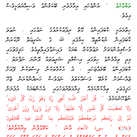
ތަބާވާށެވެ. “
އެންމެހައި އިމާމުވެރި ބޭކަލުންގެ ވަޞިއްޔަތަކީވެސް
މިއެވެ.
ހިތާމައަކީ ކާބަފައިންގެ ގޮތް ދިފާޢުކުރުމުގެ ނަމުގައި ، ނުވަތަ
ކާބަފައިން ނުކުރާތީއޭ ކިޔާފައި ﷲ ގެ ޝަރީޢަތް ދޫކުރަން
މުސްލިމުންކަމަށް ދަޢުވާކުރާ ބަޔަކު ފައިނަގާފައިވާތީއެވެ. ހަޤީޤަތުގައި
މިއީ ތިމާމެންގެ ހިތުގައި އިސްލާމީ ޝަރީޢަތައް އޮންނަ ނަފްރަތު ،
ކާބަފައިންގެ ބޮލައްޖަހައި ، އެ ޙުކުމްތަކުން މީސްތަކުން ފޭއަށް
ޖެއްސުމަށް ކުރެވޭ މަސައްކަތެވެ. ނަމަވެސް ހަނދާންކުރަން ޖެހޭ
ހަޤީޤަތަކީ ތިމާކުރާކަމެއް ޤިޔާމަތްދުވަހުގައި އެހެންބަޔަކު އުފުލަން
ނުޖެހޭނެކަމެވެ.
” قُلْ أَغَيْرَ‌ اللَّـهِ أَبْغِي رَ‌بًّا وَهُوَ رَ‌بُّ كُلِّ شَيْءٍ ۚ
وَلَا تَكْسِبُ كُلُّ نَفْسٍ إِلَّا عَلَيْهَا ۚ وَلَا تَزِرُ‌ وَازِرَ‌ةٌ وِزْرَ‌ أُخْرَ‌ىٰ ۚ
ثُمَّ إِلَىٰ رَ‌بِّكُم مَّرْ‌جِعُكُمْ فَيُنَبِّئُكُم بِمَا كُنتُمْ فِيهِ تَخْتَلِفُونَ
﴿
١٦٤
﴾ ” سورة الأنعام މާނަ: ” ކަލޭގެފާނު ވިދާޅުވާށެވެ!