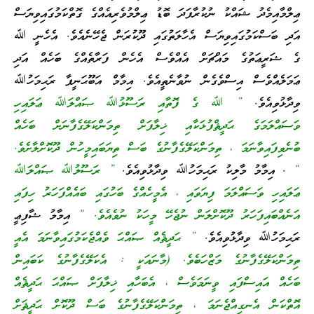
ޢިލްމާއިމެދު ޝައްކު ނުކުރާފަދަ ބޮޑު ޢިލްމުވެރިއެއްގެ ގޮތްކަމުގައިވިޔަސް
އަދި ބަސްކަމުގައިވިޔަސް އެހާލަތުގައި ދޫކުރަން ޖެހޭނެއެވެ. އެހެނީ ﷲ
ގެ ޝަރީޢަތުގެ މައްޗަށް އެއްވެސް އެހެން ފަރާތެއްގެ ބަހެއް އަދި
ޢަމަލެއްވެސް އިސްވެގެން ނުވާނެތީއެވެ. އިމާމް އަބޫޙަނީފާ ރަޙިމަހުﷲ
ވިދާޅުވިއެވެ.
” ﷲ ގެ ފޮތާއި ރަސޫޅުﷲ ޞައްލަﷲ ޢަލައިހި
ވަސައްލަމަގެ ޙަދީޘްފުޅަކާއި ޚިލާފަށް ތިމަންކަލޭގެފާނަށް ބަހެއް
ބުނެވިފައިވާނަމަ ، ތިމަންކަލޭގެފާނުގެ ބަސް ތިޔަބައިމީހުން ދޫކޮށްލާށެވެ.
“
. އިމާމު މާލިކު ރަޙިމަހުﷲ ވިދާޅުވިއެވެ.
” ރަސޫލުﷲ ޞައްލަﷲ
ޢަލައިހި ވަސައްލަމަ ފިޔަވައި ، އެމީހެއްގެ ބަހުގައި ބައެއްފަހަރު ހިފައި
އަނެއްބައިފަހަރު ދޫކޮށްލަން ނުޖެހޭ މީހަކު ނުވެއެވެ. “
އިމާމު ޝާފިޢީ
ރަޙިމަހުﷲ ވިދާޅުވިއެވެ.
” ޙަދީޘެއް ޞައްޙަ ވެއްޖެކަމުގައިވާނަމަ އެއީ
ތިމަންކަލޭގެފާނުގެ މަޒްހަބެވެ. (މާނައަކީ : އެކަލޭގެފާނުގެ ކަބައިން
ބަހެއް އައިސްފައި ވީނަމަވެސް ، އެބަހާއި ޚިލާފަށް ޞައްޙަ ޙަދީޘެއް
އޮތްކަން އެނގިއްޖެނަމަ ، ތިމަންކަލޭގެފާނުގެ ބަސް ދޫކޮށް ޙަދީޘަށް