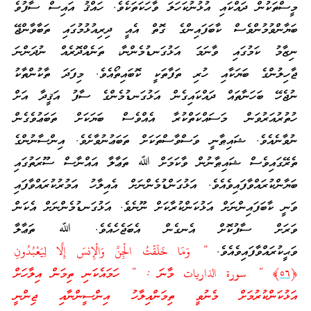
މީސްތަކުން ދައްކައި އުޅުނުކަހަލަ ވާހަކަތަކެވެ. ހައްޤު އައިސް ސާފުވެ
ބަޔާންވުމުންވެސް ކާބަފައިންގެ ގޮތް އެއީ ދިރިއުޅުމުގައި ތަބާވާންޖޭ
ނިޒާމު ކަމުގައި ވާނަމަ އަޅުގަނޑުމެންނާ، ތަނެއްދޮރެއް ނުދަންނަ
ޖާހިލުންގެ ބަޔަކާއި ހުރި ތަފާތަކީ ކޮބައިތޯއެވެ. މިފަދަ ތާކުންތާކު
ނުޖެހޭ ބަހަނާތައް ދައްކައިގެން އަޅުގަނޑުމެންގެ ސާފު އަޤީދާ އަށް
ހުތުރުއަރުވަން މަސައްކަތްކުރާ އެއްވެސް ބަޔަކަށް ތަބަޢުވެގެން
ނުވާނެއެވެ. ޝައިޠާނީ ވަސްވާސްތަކަށް ތަބަޢުނުވާށެވެ. އިންސާނުންގެ
ތެރޭގައިވެސް ޝައިޠާނުން ވާކަމަށް ﷲ ތަޢާލާ އައްނާސް ސޫރަތުގައި
ބަޔާންކުރައްވާފައިވެއެވެ. އަޅުގަންޑުމެންނަށް އެއިލާހު އަމުރުކުރައްވާފައި
ވަނީ ކާބަފައިންނަށް އަޅުކަންކުރާކަށް ނޫނެވެ. އަޅުގަނޑުމެންނަށް އެކަން
ވަރަށް ސާފުކޮށް އެނގެން އެބަޖެހެއެވެ. ﷲ ތަޢާލާ
ވަޙީކުރައްވާފައިވެއެވެ.
” وَمَا خَلَقْتُ الْجِنَّ وَالْإِنسَ إِلَّا لِيَعْبُدُونِ
﴿
٥٦
﴾ ” سورة الذاريات މާނަ : ” ހަމައެކަނި ތިމަން އިލާހަށް
އަޅުކަންކުރުމަށް މެނުވީ ތިމަންއިލާހު އިންސީންނާއި ޖިންނީ