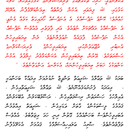
އެކަލާނގެއީ، ހުރިހާ ތަކެއްޗެއްގެ ވެރިރަސްކަލާނގެ ކަމުގައިވާޙާލު، ކަލަކު
ކަމުގައި، ﷲ ފިޔަވައި އެހެން ފަރާތެއް ތިމަންކަލޭގެފާނު އެދޭނޭ
ހެއްޔެވެ؟ ކޮންމެ ނަފްސެއްމެ، އެ އެނަފްސެއް ހޯދައިގަތް ކަމެއް މެނުވީ،
އެ ނަފްސެއްގެ މައްޗަކަށް ނުވެއެވެ. އަދި ފާފަވެރި އެއްވެސް ނަފްސެއް،
އެހެން ނަފްސެއްގެ ފާފައެއް ނުއުފުލާނެތެވެ. ދެން ތިޔަބައިމީހުން
އެނބުރި ރުޖޫޢަވުންހުރީ، ތިޔަބައިމީހުންގެ ވެރިރަސްކަލާނގެ
ޙަޟްރަތަށެވެ. އޭރުން، ތިޔަބައިމީހުން، އެކަންކަމާމެދު ޚީލާފުވެ އުޅުނު
ކަންތަކުގެ ޚަބަރު ތިޔަބައިމީހުންނަށް، އެކަލާނގެ އަންގަވާނެތެވެ. “
ބަޔަކު ﷲ ތަޢާލާގެ ޝަރީޢަތް ތަންފީޒް ނުކުރުމަށް މިދައްކާ ބަހަނާއަކީ
، މިއަދަކު ފެށުނުކަމެއްނޫނެވެ. ﷲ ތަޢާލާގެ ޝަރީޢަތާއިގެން ،
އެއިލާހުގެ ހަޟްރަތުން ރިސާލަތާއިގެން ، ރަސޫލުބޭކަލުން އެބޭކަލުންގެ
ޤައުމުގެ މީސްތަކުންގެ ގާތަށް ވަޑައިގެން ، ޝަރީޢަތް އިއްވުމުން
އެބައިމީހުންވެސް ބަހަނާއެއްގެ ގޮތުން ދިނީ ހަމަ މިޖަވާބެވެ. އެއްވެސް
ތަފާތެއްނެތެވެ. ޞާލިޙު ޢަލައިހިއްސަލާމްގެ ޤައުމަށް އެކަލޭގެފާނު