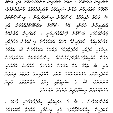
ކާބަފައިން އުޅުނުގޮތް ، ނުވަތަ ކާބަފައިން ކަންތައްކުރާގޮތް އެއީ އެންމެ
ހެޔޮގޮތް ކަމުގައިވާނަ އުޑުން ޝަރީޢަތެއް ބާވައިލެއްވުމުގެ މާނައެއްނެތެވެ.
ﷲ ތަޢާލާ އެއިލާހުގެ ހަޟްރަތުން ރިސާލަތާއިގެން ، މީސްތަކުންނަށް
އެބައިމީހުން އުޅެންވީ ގޮތް ސާފްކޮށް ބަޔާންކޮށްދެއްވުމަށް އެކި
ޒަމާންތަކުގައި ރަސޫލުން ފޮނުއްވާފައިވަނީ ، ކާބަފައިން އުޅުނުގޮތް
ކަމުނުދާތީއެވެ. ކާބަފައިންގެ ގޮތައް ތަބަޢުވެގެން މީސްތަކުން މަގުފުރެދި
ޝިރުކާއި ކުފުރާއި ޚުރާފާތްތަކުގެ ތެރެއަށް ޣަރަޤުވެގެން ﷲ ތަޢާލާގެ
މަގުން އެއްކިބާވެގެންދާންފެށުމުންނެވެ. އިންސާނުންނަށް އަމުރުވެވުގެން
ވަނީ ﷲ ތަޢާލާ އަށް އަޅުކަން ކުރުމަށެވެ. އެއްވެސް ޙާލެއްގައި
ކާބަފައިންނަށް އަޅުކަންކުރާކަށް ނޫނެވެ. ކާބަފައިންގެ ގޮތްތައް ދިރުވަން
ބޭނުންނަމަ، ﷲ ގެ ޝަރީޢަތާއި ޚިލާފު ނުވާނޭގޮތުގެ މަތީން
އެކަންކުރުމަށް އިސްލާމްދީން މަނައެއް ނުކުރެއެވެ.
އެހެންނަމަވެސް ، ﷲ ގެ ޝަރީޢަތާއި ޚިލާފުވާކަމުގައި ވާނަމަ ،
ކާބަފައިން ކީއްކުރަންތޯއެވެ؟ މުޅި އިސްލާމީ އުއްމަތް އެބޭކަލެއްގެ