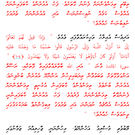
ތިބޭތީ ތިމަންމެންނަށް ފެނުނު ގޮތަށެވެ. ފަހެ، އެއުރެންގެ ކާބަފައިންނަށް
އެއްވެސް ކަމެއް ނުވިސްނުނަސް، އަދި އެއުރެންނަށް ތެދުމަގު
ނުލިބުނަސް ހެއްޔެވެ؟ “
އަދިވެސް އެއިލާހު ވަޙީކުރައްވާފައި ވެއެވެ.
” وَإِذَا قِيلَ لَهُمْ تَعَالَوْا
إِلَىٰ مَا أَنزَلَ اللَّـهُ وَإِلَى الرَّ‌سُولِ قَالُوا حَسْبُنَا مَا وَجَدْنَا عَلَيْهِ
آبَاءَنَا ۚ أَوَلَوْ كَانَ آبَاؤُهُمْ لَا يَعْلَمُونَ شَيْئًا وَلَا يَهْتَدُونَ ﴿
١٠٤
﴾ ”
سورة المائدة މާނަ: ” އަދި اللَّه ބާވާލައްވާފައިވާ ފޮތަށާއި، ރަސޫލާ
އަންގަވާގޮތަށް ތަބަޢުވާން ތިޔަބައިމީހުން އަންނާށޭ އެއުރެން ބުނެފިނަމަ،
އެއުރެން ބުނެތެވެ. ތިމަންމެންގެ ކާބަފައިން އުޅުނީތީ ތިމަންމެންނަށް
ފެނުނުގޮތް ތިމަންމެންނަށް ފުދެއެވެ. ފަހެ، އެއުރެންގެ ކާބަފައިންނީ،
އެއްވެސް އެއްޗެއް ނުދަންނަ، އަދި ތެދުމަގު ލިބިގެންނުވާ ބަޔަކުކަމުގައި
ވީނަމަވެސް ހެއްޔެވެ؟ “
ލޮބުވެތި މުސްލިމު އަޚުންނޭވެ. މިހުންނަނީ ޖާހިލިއްޔަ ޒަމާނުގައި