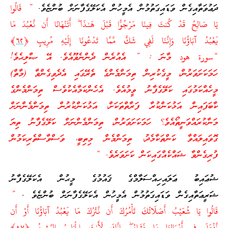
ދަޢުވަތާއިގެން ވަޑައިގަތުމުން އެމީހުން އެކަލޭގެފާނަށް ބުންޏެވެ.
” قَالُوا
يَا صَالِحُ قَدْ كُنتَ فِينَا مَرْ‌جُوًّا قَبْلَ هَـٰذَا ۖ أَتَنْهَانَا أَن نَّعْبُدَ مَا
يَعْبُدُ آبَاؤُنَا وَإِنَّنَا لَفِي شَكٍّ مِّمَّا تَدْعُونَا إِلَيْهِ مُرِ‌يبٍ ﴿
٦٢
﴾
“سورة هود މާނަ : ” އެއުރެން ދެންނެވޫއެވެ. އޭ ޞާލިޙެވެ!
ހަމަކަށަވަރުން، މީގެކުރިން ތިމަންމެންގެ ތެރޭގައި އެދެވިގެންވާ (މާތް)
މީހެއްކަމުގައި ކަލޭގެފާނު ވީމުއެވެ. އެހެންކަމާއެކުވެސް ތިމަންމެންގެ
ކާބަފައިން އަޅުކަންކުރާ ފަރާތްތަކަށް، އަޅުކަންކުރުން ތިމަންމެންނަށް
މަނާކުރައްވަނީތޯއެވެ؟ ހަމަކަށަވަރުން، ތިމަންމެންނަށް ކަލޭގެފާނު ތިޔަ
ގޮވައިލައްވާ ކަންތަކާމެދު، ތިމަންމެން މިތިބީ، ވަސްވާސްތެރިކަމުން
ފުރިގެންވާ ޝައްކެއްގައިކަން ކަށަވަރެވެ. “
ޝުޢައިބު ޢަލައިހިއްސަލާމްގެ ޤައުމުގެ މީޙުން އެކަލޭގެފާނު
ޝަރީޢަތާއިގެން ވަޑައިގަތުމުން އެމީހުން އެކަލޭގެފާނަށް ބުންޏެވެ .
”
قَالُوا يَا شُعَيْبُ أَصَلَاتُكَ تَأْمُرُ‌كَ أَن نَّتْرُ‌كَ مَا يَعْبُدُ آبَاؤُنَا أَوْ أَن