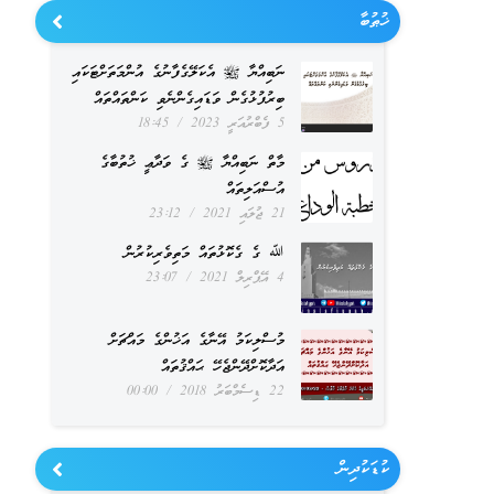
ޚުޠުބާ
ނަބިއްޔާ ﷺ އެކަލޭގެފާނުގެ އުންމަތަށްޓަކައި
ބިރުފުޅުގެން ވަޑައިގެންނެވި ކަންތައްތައް
5 ފެބްރުއަރީ 2023
18:45
މާތް ނަބިއްޔާ ﷺ ގެ ވަދާޢީ ޚުތުބާގެ
އުސްއަލިތައް
21 ޖުލައި 2021
23:12
ﷲ ގެ ގެކޮޅުތައް މަތިވެރިކުރުން
4 އޭޕްރިލް 2021
23:07
މުސްލިކަމު އޭނާގެ އަޚުންގެ މައްޗަށް
އަދާކޮށްދޭންޖެހޭ ޙައްޤުތައް
22 ޑިސެމްބަރު 2018
00:00
ކުޑަކުދިން