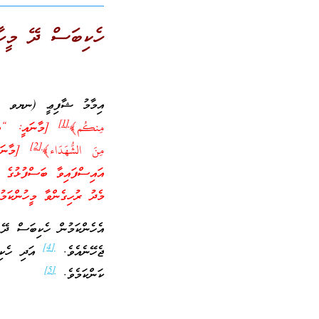
ހެކިބަސް ދޭ މީހާ
އިމާމު ޝާފިޢީ (ނޔވ 204) ވިދާޅު ވިއެވެ. “ﷲ ތަޢާލާ ވަޙީކުރައްވާފައި ވެއެވެ.
[1]
مِنكُم﴾
[މާނައީ: “އަދި
[2]
مِنَ الشُّهَدَاء﴾
[މާނައީ
އައިސްފައިވާ ބަސްފުޅުގެ 
މެދު ރުހިގެންވާ މީހުންކަމު
އެހެންކަމުން ހެކިބަސް ދޭ 
[4]
ޖެހޭނެއެވެ.
އަދި ހެކިބ
[5]
ކަންކަމެވެ.