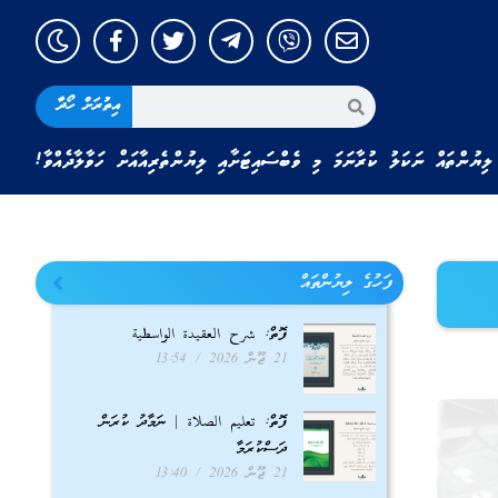
އިތުރަށް ހޯދާ
ލިޔުންތައް ނަކަލު ކުރާނަމަ މި ވެބްސައިޓަށާއި ލިޔުންތެރިއާއަށް ހަވާލާދެއްވާ!
ފަހުގެ ލިޔުންތައް
ފޮތް: شرح العقيدة الواسطية
21 ޖޫން 2026
13:54
ފޮތް: تعليم الصلاة | ނަމާދު ކުރަން
ދަސްކުރަމާ
21 ޖޫން 2026
13:40