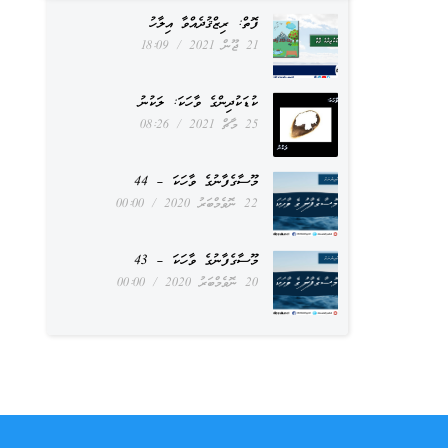
ފޮތް: ރިޒްޤުދެއްވާ އިލާހު
21 ޖޫން 2021
18:09
ކުޑަކުދިންގެ ވާހަކަ: ލަކުނު
25 މާޗް 2021
08:26
މޫސާގެފާނުގެ ވާހަކަ – 44
22 ނޮވެމްބަރު 2020
00:00
މޫސާގެފާނުގެ ވާހަކަ – 43
20 ނޮވެމްބަރު 2020
00:00