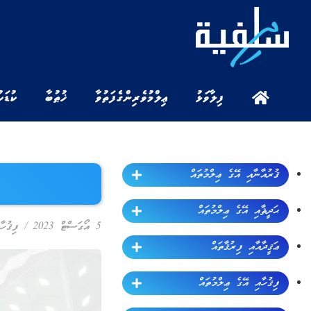
ފިލާވަޅު
ޢިލްމުވެރިންގެ ފަތުވާ
ޚުޠުބާ
ކުޑަކ
ޤުރުއާނާއި އޭގެ ޢިލްމުތައް
ޙަދީޘާއި އޭގެ ޢިލްމުތައް
5 އޯގަސްޓް 2023
/
ފިޤުހާ
ޢަޤީދާއާއި ފިރުޤާތައް
ފިޤުހާއި އޭގެ ޢިލްމުތައް