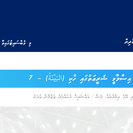
ުދިން
މި ވެބްސައިޓުގައިވާ 
އިސްލާމީ ޝަރީޢަތުގައި ހެކި (البَيِّنَةُ) – 7
އި އޭގެ ޢިލްމުތައް
,
ޤަޟާ
/
އައްޝައިޚް މުޙައްމަދު ޖަޒްލާން ޢުމަރު