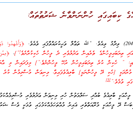
ގެ ކިބައިގައި ހުންނަންވާނެ ޝަރުޠުތައް:
﴿وَأَشْهِدُوا ذَو
 ތިޔަބައިމީހުންގެ ތެރެއިން ޢަދުލުވެރި ދެ މީހުން ހެކިކުރާށެވެ!”]
،
﴿مِمَّن
: ” ހެކިން ކުރެ ތިޔަބައިމީހުން ރުހޭ މީހުންނެވެ.”] މިފަދައިން މި އާޔަތް
މުރާދަކީ [ހެކި ދޭ މީހުންނަކީ] ބާލިޣުވެފައިވާ، މިނިވަން، މުސްލިމުން ކުރެ އ
[3]
ގައި ވުމެވެ.”
މީހާއަކީ ބާލިޣުވެ ބުއްދި ސަލާމަތުން ހުރި މިނިވަން ޢަދުލުވެރި މުސްލިމެއްކަމު
ަސް ދޭ މީހާއަކީ މުރޫއަތްތެރި ޣައިރު މުއްތަހަމެއްކަމުގައި ވުމަކީ ވެސް ޝަރުޠ