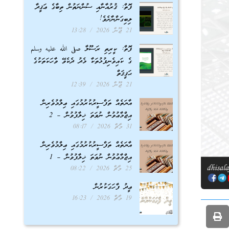
ފޮތް: ޤުރުއާނާއި ސުންނަތުން ތިބާގެ ޢަޤީދާ
ލިބިގަންނާށެވެ!
21 ޖޫން 2026
13:28
ފޮތް: ކީރިތި ރަސޫލާ صلى الله عليه وسلم
ގެ ކައިވެނިފުޅުތަކާ މެދު ދެކެވޭ ވާހަކަތަކުގެ
ޙަޤީޤަތް
21 ޖޫން 2026
12:39
އާޔަތެއް ތަފްސީރުކުރުމުގައި ޢިލްމުވެރިން
އިޖްމާޢުވުން ނުވަތަ ޚިލާފުވުން – 2
31 މާޗް 2026
08:17
އާޔަތެއް ތަފްސީރުކުރުމުގައި ޢިލްމުވެރިން
އިޖްމާޢުވުން ނުވަތަ ޚިލާފުވުން – 1
25 މާޗް 2026
08:22
ޢީދު ފާހަގަކުރުން
19 މާޗް 2026
16:23