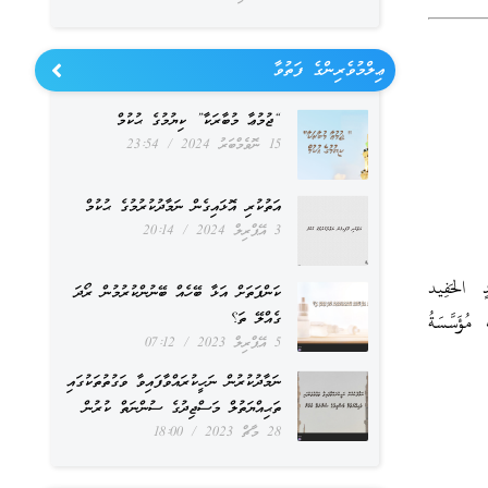
ޢިލްމުވެރިންގެ ފަތުވާ
“ޖުމުޢާ މުބާރަކާ” ކިޔުމުގެ ޙުކުމް
15 ނޮވެމްބަރު 2024
23:54
އަތުކުރި އޮޅައިގެން ނަމާދުކުރުމުގެ ޙުކުމް
3 އޭޕްރިލް 2024
20:14
ِد لِابْن رُشْدٍ الحَفِيد
ކަންފަތަށް އަޅާ ބޭހެއް ބޭނުންކުރުމުން ރޯދަ
ގެއްލޭ ތަ؟
ُ الحَدِيث – القاهرة، 1425. مُنْتَهَىٰ الإِرَادَات لِابْن النَّجَّار (5/359 – 360)، مُؤَسَّسَةُ
5 އޭޕްރިލް 2023
07:12
ނަމާދުކުރުން ނަހީކުރައްވާފައިވާ ވަގުތުތަކުގައި
ތަޙިއްޔަތުލް މަސްޖިދުގެ ސުންނަތް ކުރުން
28 މާޗް 2023
18:00