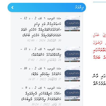
ފިލާވަޅު
مادة التوحيد ٦ (ف 2 ، د 12 –
ކަނޑައެޅިގެން ވަކި މީހަކީ
ސުވަރުގެވަންތަވެރިއެއް ކަމުގައި ނުވަތަ
َيْ عَدْلٍ
ނަރަކަވަންތަވެރިއެއް ކަމުގައި ބުނުން)
30 ނޮވެމްބަރު 2024
02:00
 تَرْضَوْنَ
مادة التوحيد ٦ (ف 2 ، د 11 –
ތަކުގައި
ޤިޔާމަތްދުވަހުގެ ކަންތައްތައް)
ެ ބަޔަކާ
28 ފެބްރުއަރީ 2023
17:02
مادة التوحيد ٦ (ف 2 ، د 10 –
ކަށްވަޅުގެ ނިޢުމަތާއި ޢަޛާބު)
ގައި ވާން
17 އޮކްޓޯބަރު 2022
14:37
ުވެގެންވާ
مادة التوحيد ٦ (ف 2 ، د 9 –
ޞައްޙަ ޙަދީޘްތަކުގައި ވާރިދުފައިވާ
ކަންތައްތަކަށް އީމާންވުމުގެ ވާޖިބުކަން)
31 ޖުލައި 2022
10:24