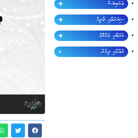
ޢަރަބިބަސް
ސިޔަރަތާއި ތާރީޚް
އަދަބާއި އަޚްލާޤު
ދުޢާއާއި ޛިކުރު