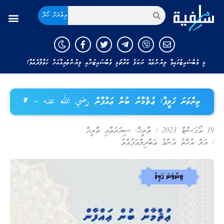
އިތުރަށް ހޯދާ
މި ވެބްސައިޓުގައިވާ ލިޔުންތައް ނަކަލު ކުރާނަމަ މި ވެބްސައިޓަށާއި ލިޔުންތެރިއާއަށް ހަވާލާދެއްވާ!
ތިންވަނަ ޚަލީފާ: ޢުޘްމާން ބުން ޢައްފާން رضي الله عنه – 9
19 އޯގަސްޓް 2023
/
ތާރީޚް
,
ސިޔަރަތާއި ތާރީޚް
/
އަލް އުޚްތު އުންމު ޢަބްދިލްޢަފުއްވު