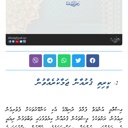
ކީރިތި ޤުރުއާން ޖަމާކުރެއްވުން
އިސްލާމީ އުންމަތް ފުޅާވެ ދުނިޔޭގެ އެކި ކަންކޮޅުތަކަށް ފެތުރިގެން
ދިއުމުން، ރަށްތަކުގެ މީސްތަކުން ޤުރުއާން ކިޔެވުމުގައި ތަބާވަމުން ދިޔައީ