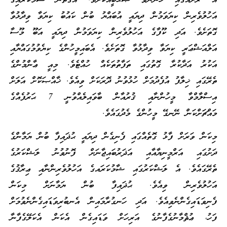
އެ ރަށެއްގައި ހުންނަވާ ޞަޙާބީއަކަށެވެ. އެގޮތުން ޝާމުކަރައިގެ
އަހުލުވެރިން ކިޔަވަމުން ދިޔައީ އުބައްޔު ބުން ކައުބު ކިޔަވާ ވިދާޅުވާ
ގޮތަށެވެ. އަދި ކޫފާގެ އަހުލުވެރިން ކިޔަވަމުން ދިޔައީ އަބޫ މޫސާ
އަލްއަޝްޢަރީ ކިޔަވާ ވިދާޅުވާ ގޮތަށެވެ. އެބައިމީހުންގެ ކިޔެވުމުގައްޔާއި
އަކުރު އަދާކުރާ ގޮތުގައި ތަފާތުތަކެއް ހުއްޓެވެ. މިއީ ޢާންމުންގެ
ތެރޭގައި ޚިލާފު އުފެދުމަށް ހުޅުވުނު ދޮރަކަށް ވިއެވެ. ޚާއްޞަކޮށް އަލަށް
އިސްލާމްވާ މީހުންނާއި ޤުރުއާން ބާވައިލެއްވުނީ 7 ޙަރުފެއްގެ
މައްޗަށްކަން ނޭނގޭ މީހުންގެ މެދުގައެވެ.
މިކަން ވަރަށް ފާޅު ގޮތެއްގައި ފެނިގެން ދިޔައީ ޙުޛައިފާ ބުން ޔަމާންގެ
ދަށުގައި އަރްމީނިޔާއާއި އަޛަރުބައިޖާނަށް ފޮނުވުނު ލަޝްކަރުގެ
ތެރޭގައެވެ. އެ ލަޝްކަރުގައި ޝާމުކަރައގެ އަހުލުވެރިންނާއި ޢިރާޤުގެ
އަހުލުވެރިން ވިއެވެ. ޙުޛައިފާ ބުން ޔަމާނަށް މިކަން
ފެނިވަޑައިގެންނެވިއެވެ. އަދި ހަނގުރާމައިން އެނބުރިވަޑައިގެންނެވުމަށް
ފަހު، ޢުޘްމާނުގެފާނުގެ އަރިހަށް ވަޑައިގެން އެކަން އެކަލޭގެފާނާ