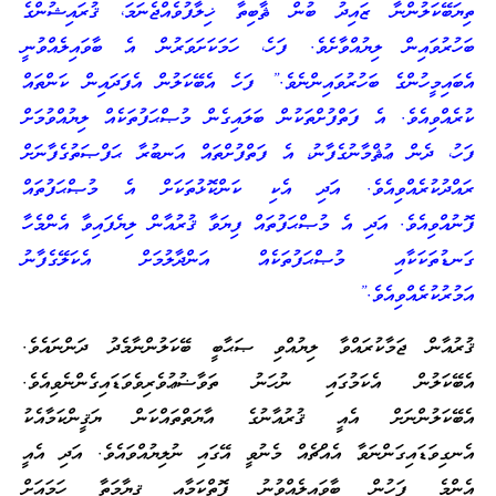
ތިޔަބޭކަލުންނާ ޒައިދު ބުން ޘާބިތާ ޚިލާފުވެއްޖެނަމަ، ޤުރައިޝުންގެ
ބަހުރުވައިން ލިޔުއްވާށެވެ. ފަހެ، ހަމަކަށަވަރުން އެ ބާވައިލެއްވުނީ
އެބައިމީހުންގެ ބަހުރުވައިންނެވެ.” ފަހެ އެބޭކަލުން އެފަދައިން ކަންތައް
ކުރެއްވިއެވެ. އެ ފަތްފުށްތަކުން ބަލައިގެން މުޞްޙަފުތަކެއް ލިޔުއްވުމަށް
ފަހު، ދެން ޢުޘްމާނުގެފާނު، އެ ފަތްފުށްތައް އަނބުރާ ޙަފްޞަތުގެފާނަށް
ރައްދުކުރެއްވިއެވެ. އަދި އެކި ކަންކޮޅުތަކަށް އެ މުޞްޙަފުތައް
ފޮނުއްވިއެވެ. އަދި އެ މުޞްޙަފުތައް ފިޔަވާ ޤުރުއާން ލިޔެފައިވާ އެންމެހާ
ގަނޑުތަކަކާއި މުޞްޙަފުތަކެއް އަންދާލުމަށް އެކަލޭގެފާނު
އަމުރުކުރެއްވިއެވެ.”
ޤުރުއާން ޖަމާކުރައްވާ ލިޔުއްވި ޞަޙާބީ ބޭކަލުންނާމެދު ދަންނައެވެ.
އެބޭކަލުން އެކަމުގައި ނުހަނު ތަވާޟުޢުވެރިވެވަޑައިގެންނެވިއެވެ.
އެބޭކަލުންނަށް އެއީ ޤުރުއާނުގެ އާޔަތްތައްކަން ޔަޤީންކަމާއެކު
އެނގިވަޑައިގަންނަވާ އެއްޗެއް މެނުވީ އޭގައި ނުލިޔުއްވައެވެ. އަދި އެއީ
އެންމެ ފަހުން ބާވައިލެއްވުނު ފޮތްކަމާއި ޤިޔާމަތާ ހަމައަށް