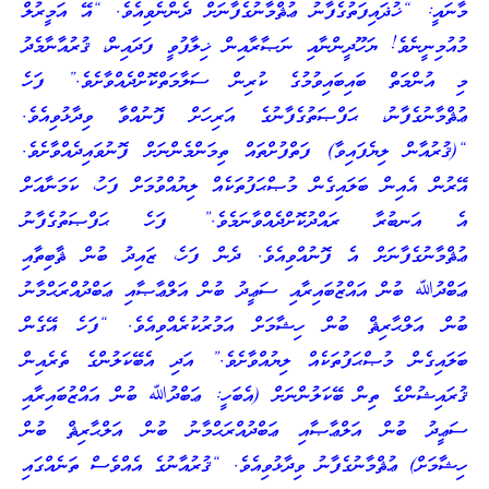
މާނައީ: “ޚުޛައިފަތުގެފާނު ޢުޘްމާނުގެފާނަށް ދެންނެވިއެވެ. “އޭ އަމީރުލް
މުއުމިނީނެވެ! ޔަހޫދީންނާއި ނަޞާރާއިން ޚިލާފުވީ ފަދައިން، ޤުރުއާނާމެދު
މި އުންމަތް ބައިބައިވުމުގެ ކުރިން ސަލާމަތްކޮށްދެއްވާށެވެ.” ފަހެ
ޢުޘްމާނުގެފާނު، ޙަފްޞަތުގެފާނުގެ އަރިހަށް ފޮނުއްވާ ވިދާޅުވިއެވެ.
“(ޤުރުއާން ލިޔެފައިވާ) ފަތްފުށްތައް ތިމަންމެންނަށް ފޮނުވައިދެއްވާށެވެ.
އޭރުން އެއިން ބަލައިގެން މުޞްޙަފުތަކެއް ލިޔުއްވުމަށް ފަހު، ކަމަނާއަށް
އެ އަނބުރާ ރައްދުކޮށްދެއްވާނަމެވެ.” ފަހެ ޙަފްޞަތުގެފާނު
ޢުޘްމާނުގެފާނަށް އެ ފޮނުއްވިއެވެ. ދެން ފަހެ، ޒައިދު ބުން ޘާބިތާއި
ޢަބްދުﷲ ބުން އައްޒުބައިރާއި ސަޢީދު ބުން އަލްޢާޞާއި ޢަބްދުއްރަޙްމާނު
ބުން އަލްޙާރިޘް ބުން ހިޝާމަށް އަމުރުކުރެއްވިއެވެ. “ފަހެ އޭގެން
ބަލައިގެން މުޞްޙަފުތަކެއް ލިޔުއްވާށެވެ.” އަދި އެބޭކަލުންގެ ތެރެއިން
ޤުރައިޝުންގެ ތިން ބޭކަލުންނަށް (އެބަހީ: ޢަބްދުﷲ ބުން އައްޒުބައިރާއި
ސަޢީދު ބުން އަލްޢާޞާއި ޢަބްދުއްރަޙްމާނު ބުން އަލްޙާރިޘް ބުން
ހިޝާމަށް) ޢުޘްމާނުގެފާނު ވިދާޅުވިއެވެ. “ޤުރުއާނުގެ އެއްވެސް ތަނެއްގައި