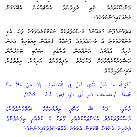
މަންސޫޚުވުމެއް ނެތި ދެމިގެންވާ އެއްޗެއްކަން އެބޭކަލުން
ދެނެވަޑައިގަންނަވައެވެ.
ޢުޘްމާނުގެފާނު ޤުރުއާނުގެ މުޞްޙަފުތަކެއް ނަކަލުކުރެއްވުމަށް ފަހު، އެކި
ކަންކޮޅުތަކަށް އެ މުޞްޙަފުތައް ފޮނުއްވާ، ޤުރުއާން ލިޔެވައިވާ އެހެން
ހުރިހާ އެއްޗެއް އަންދާލަން އެންގެވީ ޞަޙާބީ ބޭކަލުންނާ
މަޝްވަރާކުރެއްވުމަށް ފަހުގައެވެ. ޢަލީގެފާނުގެ އަރިހުން ރިވާވެގެން
އައިސްފައިވެއެވެ.
“فَوَاللَّهِ مَا فَعَلَ الَّذِي فَعَلَ فِي الْمَصَاحِفِ إِلَّا عَنْ مَلَأ مِنَّا
جَمِيعًا” [المصاحف لابن أبي داود (ص: 2.5 – 2.6)]
މާނައީ: “ފަހެ ﷲ ގަންދީ ވިދާޅުވަމެވެ. (ޢުޘްމާނުގެފާނު)
މުޞްޙަފުތަކާމެދު އެކަންތައްކުރެއްވި ގޮތަށް އެ ކުރެއްވީ ތިމަންމެންގެ
ތެރެއިން އެންމެހާ ބޭކަލުން އެކަމަށް އެއްބަސްވެވަޑައިގެންނެވެ.”