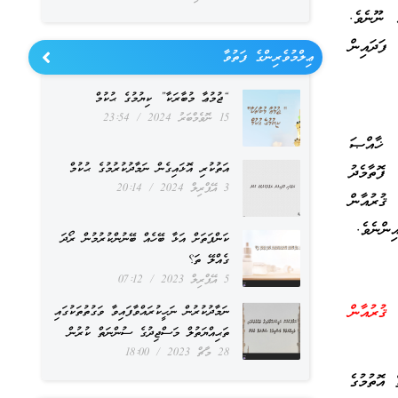
 ނޫނެވެ.
ފަދައިން
ޢިލްމުވެރިންގެ ފަތުވާ
“ޖުމުޢާ މުބާރަކާ” ކިޔުމުގެ ޙުކުމް
15 ނޮވެމްބަރު 2024
23:54
ެ ޚާއްޞަ
އަތުކުރި އޮޅައިގެން ނަމާދުކުރުމުގެ ޙުކުމް
ފޮތާމެދު
3 އޭޕްރިލް 2024
20:14
ޤުރުއާން
ިންނެވެ.
ކަންފަތަށް އަޅާ ބޭހެއް ބޭނުންކުރުމުން ރޯދަ
ގެއްލޭ ތަ؟
5 އޭޕްރިލް 2023
07:12
 ޤުރުއާން
ނަމާދުކުރުން ނަހީކުރައްވާފައިވާ ވަގުތުތަކުގައި
ތަޙިއްޔަތުލް މަސްޖިދުގެ ސުންނަތް ކުރުން
28 މާޗް 2023
18:00
 އޮތުމުގެ