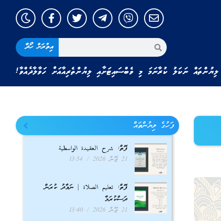
އިތުރަށް ހޯދާ
ލިޔުންތައް ނަކަލު ކުރާނަމަ މި ވެބްސައިޓަށާއި ލިޔުންތެރިއާއަށް ހަވާލާދެއްވާ!
ފަހުގެ ލިޔުންތައް
ފޮތް: شرح العقيدة الواسطية
21 ޖޫން 2026
13:54
ފޮތް: تعليم الصلاة | ނަމާދު ކުރަން
ދަސްކުރަމާ
21 ޖޫން 2026
13:40