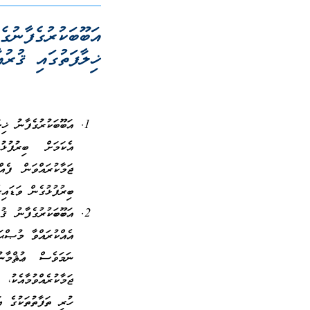
އަބޫބަކުރުގެފާނުގ
ޚިލާފަތުގައި ޤުރު
އަބޫބަކުރުގެފާނު ޚި
އެކަމަށް ބިރުފުޅު
ޖަމާކުރައްވަން ފެއ
ބިރުފުޅުގެން ވަޑައި
އަބޫބަކުރުގެފާނު ޤ
އެއްކުރައްވާ މުޞްޙަ
ނަމަވެސް ޢުޘްމާނު
ޖަމާކުރެއްވުމާއެކު،
ހުރި ތަފާތުތަކުގެ އ