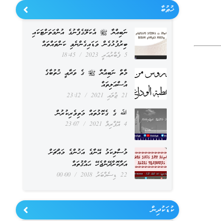
ޚުޠުބާ
ނަބިއްޔާ ﷺ އެކަލޭގެފާނުގެ އުންމަތަށްޓަކައި
ބިރުފުޅުގެން ވަޑައިގެންނެވި ކަންތައްތައް
5 ފެބްރުއަރީ 2023
18:45
މާތް ނަބިއްޔާ ﷺ ގެ ވަދާޢީ ޚުތުބާގެ
އުސްއަލިތައް
21 ޖުލައި 2021
23:12
ﷲ ގެ ގެކޮޅުތައް މަތިވެރިކުރުން
4 އޭޕްރިލް 2021
23:07
މުސްލިކަމު އޭނާގެ އަޚުންގެ މައްޗަށް
އަދާކޮށްދޭންޖެހޭ ޙައްޤުތައް
22 ޑިސެމްބަރު 2018
00:00
ކުޑަކުދިން