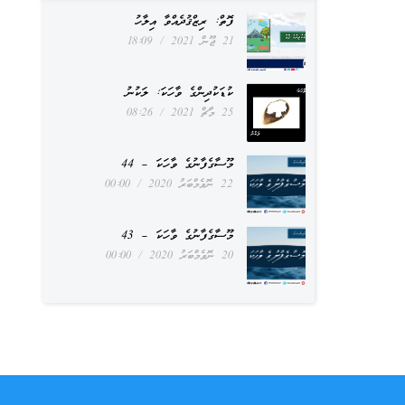
ފޮތް: ރިޒްޤުދެއްވާ އިލާހު
21 ޖޫން 2021
18:09
ކުޑަކުދިންގެ ވާހަކަ: ލަކުނު
25 މާޗް 2021
08:26
މޫސާގެފާނުގެ ވާހަކަ – 44
22 ނޮވެމްބަރު 2020
00:00
މޫސާގެފާނުގެ ވާހަކަ – 43
20 ނޮވެމްބަރު 2020
00:00