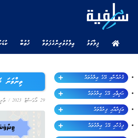
ފިލާވަޅު
ޢިލްމުވެރިންގެ ފަތުވާ
ޚުޠުބާ
ކުޑަކ
ޤުރުއާނާއި އޭގެ ޢިލްމުތައް
ތިންވަނަ 
ޙަދީޘާއި އޭގެ ޢިލްމުތައް
29 އޯގަސްޓް 2023
/
ތާރީ
ޢަޤީދާއާއި ފިރުޤާތައް
ފިޤުހާއި އޭގެ ޢިލްމުތައް