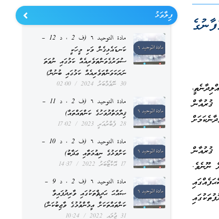
ފިލާވަޅު
ފާނުގެ
مادة التوحيد ٦ (ف 2 ، د 12 –
ކަނޑައެޅިގެން ވަކި މީހަކީ
ސުވަރުގެވަންތަވެރިއެއް ކަމުގައި ނުވަތަ
ނަރަކަވަންތަވެރިއެއް ކަމުގައި ބުނުން)
30 ނޮވެމްބަރު 2024
02:00
ލިދާނެތީ،
مادة التوحيد ٦ (ف 2 ، د 11 –
ޤުރުއާން
ޤިޔާމަތްދުވަހުގެ ކަންތައްތައް)
ާނެކަމަށް
28 ފެބްރުއަރީ 2023
17:02
مادة التوحيد ٦ (ف 2 ، د 10 –
 ޤުރުއާން
ކަށްވަޅުގެ ނިޢުމަތާއި ޢަޛާބު)
17 އޮކްޓޯބަރު 2022
14:37
ް ނޫނެވެ.
ފެއްގައި
مادة التوحيد ٦ (ف 2 ، د 9 –
ޞައްޙަ ޙަދީޘްތަކުގައި ވާރިދުފައިވާ
ުތަކުގައި
ކަންތައްތަކަށް އީމާންވުމުގެ ވާޖިބުކަން)
31 ޖުލައި 2022
10:24