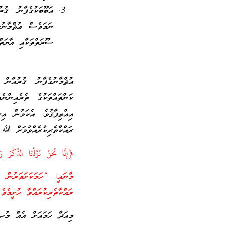
އަބޫބަކުގެފާނު ޤުރ
ނަމަވެސް ޢުޘްމާނުގ
ސޫރަތްތަކާއި އާޔަތް
ޢުޘްމާނުގެފާނު ޤުރުއާން
ކަންތައްތަކުގެ ތެރެއިން
އިއްތިފާޤުވެ، އެކަމުން 
ރައްކާތެރިކުރެއްވުމަށް ﷲ ތ
﴿إِنَّا نَحْنُ نَزَّلْنَا الذِّكْر
މާނައީ: “ހަމަކަށަވަރުން ތ
ރައްކާތެރިކުރައްވާ ހުށީމެވެ
މިއަދާ ހަމައަށް އެއް މުޞް