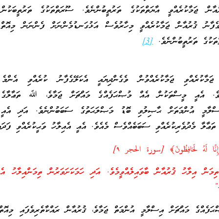
ުއާން ޖަމާކުރެއްވީ އާޔަތްތަކުގެ ތަރުތީބުންނެވެ. ސޫރަތްތަކުގެ ތަރުތީބަކުން
ެފާނު ޤުރުއާން ޖަމާކުރެއްވީ މިހާރުވެސް އަޅުގަނޑުމެންނަށް ފެންނަން މިއޮތް 
ތަކުގެ ތަރުތީބުންނެވެ.
[3]
 ޖަމާކުރެއްވި ޖަމާކުރެއްވުން ވެގެންދިޔައީ އެކަލޭގެފާނު ކުރެއްވި އެންމ
ނެވެ. އެއީ މީސްތަކުން އެއް މުޞްޙަފެއްގެ މައްޗަށް ޖަމާވެ، ﷲ ތަޢާލާގެ 
އިސްލާމީ އުންމަތަށް ޙާޞިލުވި ބޮޑު މަޞްލަޙަތުގެ ސަބަބުންނެވެ. އަދި އެއީ 
ަޢާލާ މެދުވެރިކުރެއްވި ސަބަބެއްވެސް މެއެވެ. އެއީ އެއިލާހު ވަޙީކުރެއްވި ފަދައ
َ وَإِنَّا لَهُ لَحَافِظُونَ﴾ [سورة الحجر ٩]‏
ިމަން އިލާހު ޤުރުއާން ބާވައިލެއްވީމެވެ. އަދި ހަމަކަށަވަރުން ތިމަންއިލާހު އެ
.”
ޙަފެއްގެ މައްޗަށް އިސްލާމީ އުންމަތް ޖަމާވެ، ޤުރުއާން ރައްކާތެރިވެފައި މިއޮތް