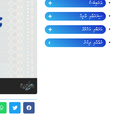
ޢަރަބިބަސް
ސިޔަރަތާއި ތާރީޚް
އަދަބާއި އަޚްލާޤު
ދުޢާއާއި ޛިކުރު