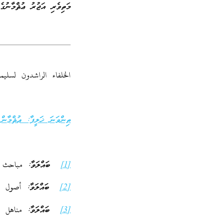
މަތިވެރި އަޖުރު ޢުޘްމާނު
الخلفاء الراشدون لسلي
ތިންވަނަ ޚަލީފާ: ޢުޘްމާ
[1]
ބައްލަވާ: مباحث في ع
[2]
ބައްލަވާ: أصول في ال
[3]
ބައްލަވާ: مناهل العرف