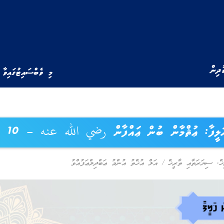
ުދިން
މި ވެބްސައިޓުގައިވާ 
ޚަލީފާ: ޢުޘްމާން ބުން ޢައްފާން رضي الله عنه – 10
ޚް
,
ސިޔަރަތާއި ތާރީޚް
/
އަލް އުޚްތު އުންމު ޢަބްދިލްޢަފުއްވު