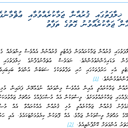
ެ ޚިލާފަތުގައި ޤުރުއާން ޖަމާކުރެއްވުމާއި ޢުޘްމާނުގެ
އާން ޖަމާކުރެއްވުނު ގޮތުގެ ތަފާތު
ލާފަތުގައި ޤުރުއާން ޖަމާކުރައްވަން ފެއްޓެވީ ޤުރުއާނުން އެއްވެސް މިންވަރެއް ގެއް
ގެން ވަޑައިގެންނެވުމުންނެވެ. ނަމަވެސް ޢުޘަމާނުގެފާނުގެ ޚިލާފަތުގައި 
ްޓެވީ އެކި ޙަރުފުތަކުގައި ހުރި ތަފާތުތަކުގެ ސަބަބުން އުންމަތް ބައިބައިވެދ
ގެންނެވުމުންނެވެ.
[1]
ުރުއާން ޖަމާކުރެއްވީ އެއިން އެއްވެސް މިންވަރެއް ނުގެއްލޭނެ ފަދައިން، މުޅި
ފެއްގައި ޖަމާކުރެއްވުމަށެވެ. މީސްތަކުން އެއް މުޞްޙަފެއްގެ މައްޗަށް ޖަމާވުމަކަށ
ގެފާނު ޤުރުއާން ޖަމާކުރެއްވީ މުޅި ޤުރުއާން އެއްކުރައްވާ އެއް މުޞްޙަ
 އޭގެ މައްޗަށް މީސްތަކުން ޖަމާވެ، އެއް ފޮތަކުން ކިޔެވުމަށްޓަކައެވެ. އެއީ ޙަރުފ
ަޘަރު އުންމަތަށް ކޮށްފާނެތީއެވެ.
[2]