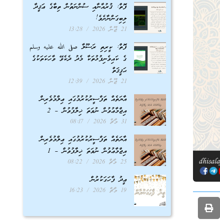
ފޮތް: ޤުރުއާނާއި ސުންނަތުން ތިބާގެ ޢަޤީދާ
ލިބިގަންނާށެވެ!
21 ޖޫން 2026
13:28
ފޮތް: ކީރިތި ރަސޫލާ صلى الله عليه وسلم
ގެ ކައިވެނިފުޅުތަކާ މެދު ދެކެވޭ ވާހަކަތަކުގެ
ޙަޤީޤަތް
21 ޖޫން 2026
12:39
އާޔަތެއް ތަފްސީރުކުރުމުގައި ޢިލްމުވެރިން
އިޖްމާޢުވުން ނުވަތަ ޚިލާފުވުން – 2
31 މާޗް 2026
08:17
އާޔަތެއް ތަފްސީރުކުރުމުގައި ޢިލްމުވެރިން
އިޖްމާޢުވުން ނުވަތަ ޚިލާފުވުން – 1
25 މާޗް 2026
08:22
ޢީދު ފާހަގަކުރުން
19 މާޗް 2026
16:23