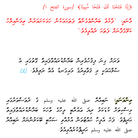
﴿إِنَّا فَتَحْنَا لَكَ فَتْحًا مُّبِينًا﴾ [سورة الفتح ‎١]
މާނައީ: “ފާޅުވެ ބަޔާންވެގެންވާ ފަޠަޙައަކުން ހަމަކަށަވަރުން ތިމަންއިލާހު
ކަލޭގެފާނަށް ފަޠަޙަ ދެއްވީމެވެ.”
ވަރަށް ގިނަ ފިޤުހުވެރިން ބަޔާންކުރައްވާފައިވާ ގޮތުގައި އެ
ޞުލްޙައަކީ މި ޤަވާޢިދުގެ މައިގަނޑު އެއް ދަލީލެވެ.
[4]
ތިންވަނައީ:
ނަބިއްޔާ صلى الله عليه وسلم ގެ ދުވަސްވަރުގައި
މިސްކިތަށް ކުޑަކަމު ދިޔަ ޢައުރާބީ މީހާގެ ވާހަކަ ބަޔާންކުރައްވާފައިވާ
ޙަދީޘެވެ. ފަހެ އެމީހާ ހުއްޓުވަން އުޅުއްވި ޞަޙާބީ ބޭކަލުންނަށް ނަބިއްޔާ
صلى الله عليه وسلم ޙަދީޘްކުރެއްވިއެވެ.