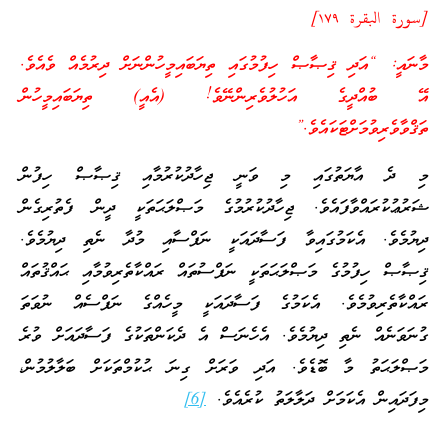
[سورة البقرة ١٧٩]
މާނައީ: “އަދި ޤިޞާޞް ހިފުމުގައި ތިޔަބައިމީހުންނަށް ދިރުމެއް ވެއެވެ.
އޭ ބުއްދީގެ އަހުލުވެރިންނޭވެ! (އެއީ) ތިޔަބައިމީހުން
ތަޤްވާވެރިވުމަށްޓަކައެވެ.”
މި ދެ އާޔަތުގައި މި ވަނީ ޖިހާދުކުރުމާއި ޤިޞާޞް ހިފުން
ޝަރުޢުކުރައްވާފައެވެ. ޖިހާދުކުރުމުގެ މަޞްލަޙަތަކީ ދީން ފެތުރިގެން
ދިޔުމެވެ. އެކަމުގައިވާ ފަސާދައަކީ ނަފްސާއި މުދާ ނެތި ދިޔުމެވެ.
ޤިޞާޞް ހިފުމުގެ މަޞްލަޙަތަކީ ނަފްސުތައް ރައްކާތެރިވުމާއި ޙައްޤުތައް
ރައްކާތެރިވުމެވެ. އެކަމުގެ ފަސާދައަކީ މީހެއްގެ ނަފްސެއް ނުވަތަ
ގުނަވަނެއް ނެތި ދިޔުމެވެ. އެހެނަސް އެ ދެކަންތަކުގެ ފަސާދައަށް ވުރެ
މަޞްލަޙަތު މާ ބޮޑެވެ. އަދި ވަރަށް ގިނަ ޙުކުމްތަކަށް ބަލާލުމުން،
މިފަދައިން އެކަމަށް ދަލާލަތު ކުރެއެވެ.
[6]