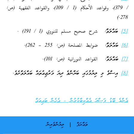
/ 379)، وقواعد الأحكام (1 / 109)، والقواعد الفقهية (ص:
278.)
[5]
ބައްލަވާ: شرح صحيح مسلم للنووي (1 / 191) .
[6]
ބައްލަވާ: ضوابط المصلحة (ص: 255 – 262).
[7]
ބައްލަވާ: القواعد النورانية (ص: 101).
[8]
އިސްވެ މި ލިޔުމުގައި ބަޔާންވެ ދިޔަ މަރުޖިޢުތައް ބައްލަވާށެވެ.
އެންމެ ބޮޑު ފަސާދަ އެއްކިބާކުރުން – އެހެން ބައިތައް
ތަޢާރަފް
ލިޔުންތެރިން