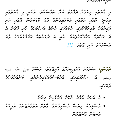
ނަހީކުރައްވާފައެވެ.
މި އާޔަތަކީ މިކަމަށް ދަލާލަތު ކުރާ ނައްޞެކެވެ. އެހެނީ މި އާޔަތުގައި
މިވަނީ: ރާއާއި ޖުވާގައި އެކުލެވިގެންވާ ފާފަ ބޮޑުކަމުން، އޭގައި ހުރި
ފައިދާތައް ބާޠިލުކޮށްފައި، އެކަމުގައި އެންމެ މަޞްލަޙަތު ހުރި ގޮތަށް އެ
ދެ ކަންތައް ޙަރާމްކޮށްފައެވެ. އެއީ އެ ދެކަންތައް ޙަލާލުކުރުމަށް ވުރެ
މަޞްލަޙަތު ހުރި ގޮތެވެ.
[1]
ދެވަނައީ:
ޞުލްޙަލް ޙުދައިބިއްޔާގެ ޙާދިޘާއެވެ. ރަސޫލާ صلى الله عليه
وسلم އެ ޞުލްޙައިގައި އެއްބަސްވެވަޑައިގެންނެވި ކަންތައްތަކުގެ
ތެރޭގައި:
އެ އަހަރު ޢުމްރާ ނުކޮށް މައްކާއިން ދިޔުން
މުސްލިމަކު ވިޔަސް މުސްލިމުންގެ ގާތަށް އަތުވެއްޖަނަމަ އެމީހަކު
އަނބުރާ ފޮނުވާލުން