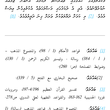
މުކައްލަފެއްގެ ޙައްޤުގައި ތަޢާރުޟުވާ ދެކަމެއް އޭނާއަށް ޖަމަޢެއް
ނުކުރެވޭނެއެވެ. އެއީ އެ ދެކަމުގައި މަޞްލަޙަތެއް އެކުލެވިގެން ވިޔަސް
މެއެވެ.
[7]
މި ކަމަށް ދަލާލަތުކުރާ ވަރަށް ގިނަ ދަލީލުވެއެވެ.
[8]
[1]
ބައްލަވާ: قواعد الأحكام (1 / 98)، والمجموع المذهب –
( 1 / 384) رسالة ، وتيسير الكريم الرحمن (1 / 130)،
وضوابط المصلحة (ص: 260).
[2]ބައްލަވާ: صحيح البخاري مع الفتح (5 / 339).
[3]
ބައްލަވާ: تفسير القرآن العظيم 4/196-197، ومرويات
غزوة الحديبية 162-163، والقواعد الفقهية لعلي الندوي ص278.
[4]
ބައްލަވާ: المجموع المذهب في قواعد المذهب (رسالة) (1