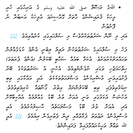
ﷲގެ ރަސޫލާ صلى الله عليه وسلم ގެ އަރިހުގައި ހުރި
މީހަކު ޤުރައިޝުންގެ ގާތަށް ގޮއްސިނަމަ އެމީހަކު އަނބުރާ ނު
ފޮނުވުން
އަދި މި ނޫން ޝަރުޠުތަކެއްވެސް މި ޞުލްޙައިގައި ކުރެއްވިއެވެ.
[2]
ފަހެ މި ޞުލްޙައިގެ ޝަރުޠުތަކުން ދަލީލު ލިބެނީ އެންމެ ކުޑަގެއްލުން
ތަޙައްމަލުކުރުމަށެވެ. އެކަމާ ބައެއް ޞަޙާބީ ބޭކަލުން (އެންމެ ފުރަތަމަ)
ހިތްހަމަޖެހި ވަޑައި ނުގެންނެވިއެވެ. އެހެނީ އެ ޝަރުޠުތަކުގެ ބޭރު
ފުށުގައިވަނީ މުޝްރިކުންގެ މަޞްލަޙަތުތަކެކެވެ. އެއީ މައްކާގައި ތިބި
ނިކަމެތިވެފައި ތިބި ބޭކަލުންނަށް އިތުރު ގޯނާތައް ކުރިމަތިވުމެވެ.
އެހެނަސް އެކަމުގައި ވަނީ އެއަށް ވުރެ ބޮޑު ގެއްލުމެއް އެއްކިބާކޮށް
އަދި އެއަށް ވުރެ ބޮޑު މަޞްލަޙަތެއް ޙާޞިލުކުރުމެވެ. އެއީ
މުސްލިމުންގެ ދަޢުވަތު ފުޅާވުމާއި ދީން ފެތުރިގެން ދިޔުމެވެ.
[3]
އެއީ
ﷲ ތަޢާލާ ވަޙީކުރައްވާފައިވާ ފަދައިންނެވެ.