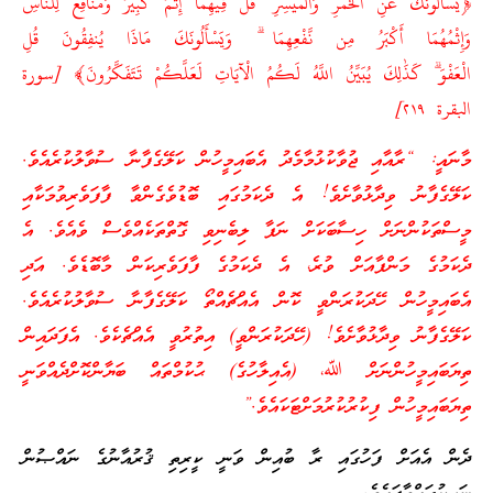
﴿يَسْأَلُونَكَ عَنِ الْخَمْرِ وَالْمَيْسِرِ ۖ قُلْ فِيهِمَا إِثْمٌ كَبِيرٌ وَمَنَافِعُ لِلنَّاسِ
وَإِثْمُهُمَا أَكْبَرُ مِن نَّفْعِهِمَا ۗ وَيَسْأَلُونَكَ مَاذَا يُنفِقُونَ قُلِ
الْعَفْوَ ۗ كَذَٰلِكَ يُبَيِّنُ اللَّهُ لَكُمُ الْآيَاتِ لَعَلَّكُمْ تَتَفَكَّرُونَ﴾ [سورة
البقرة ‎٢١٩]‏
މާނައީ: “ރާއާއި ޖުވާކުޅުމާމެދު އެބައިމީހުން ކަލޭގެފާނާ ސުވާލުކުރެއެވެ.
ކަލޭގެފާނު ވިދާޅުވާށެވެ! އެ ދެކަމުގައި ބޮޑުވެގެންވާ ފާފަވެރިވުމަކާއި
މީސްތަކުންނަށް ހިސާބަކަށް ނަފާ ލިބެނިވި ގޮތްތަކެއްވެސް ވެއެވެ. އެ
ދެކަމުގެ މަންފާއަށް ވުރެ، އެ ދެކަމުގެ ފާފަވެރިކަން މާބޮޑެވެ. އަދި
އެބައިމީހުން ހޭދަކުރަންވީ ކޮން އެއްޗެއްތޯ ކަލޭގެފާނާ ސުވާލުކުރެއެވެ.
ކަލޭގެފާނު ވިދާޅުވާށެވެ! (ހޭދަކުރަންވީ) އިތުރުވީ އެއްޗެކެވެ. އެފަދައިން
ތިޔަބައިމީހުންނަށް ﷲ، (އެއިލާހުގެ) ޙުކުމްތައް ބަޔާންކޮށްދެއްވަނީ
ތިޔަބައިމީހުން ފިކުރުކުރުމަށްޓަކައެވެ.”
ދެން އެއަށް ފަހުގައި ރާ ބުއިން ވަނީ ކީރިތި ޤުރުއާނުގެ ނައްޞުން