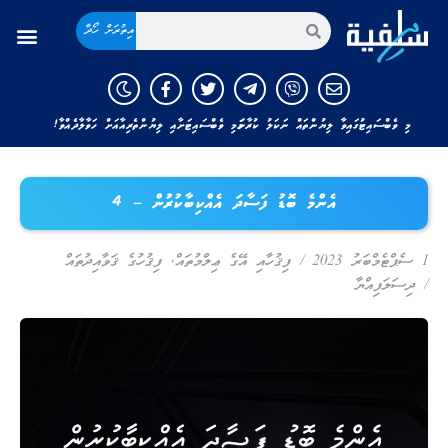
އިތުރަށް ހޯދާ
މި ވެބްސައިޓުގައިވާ ލިޔުންތައް ނަކަލު ކުރާނަމަ މި ވެބްސައިޓަށާއި ލިޔުންތެރިއާއަށް ހަވާލާދެއްވާ!
އެންމެ ބޮޑު ފަސާދަ އެއްކިބާކުރުން – 4
1 ސެޕްޓެމްބަރު 2023
/
ފިޤުހާއި އޭގެ ޢިލްމުތައް
,
ފިޤުހުގެ ޤަވާއިދުތައް
/
ދިސަލަފިއްޔާ