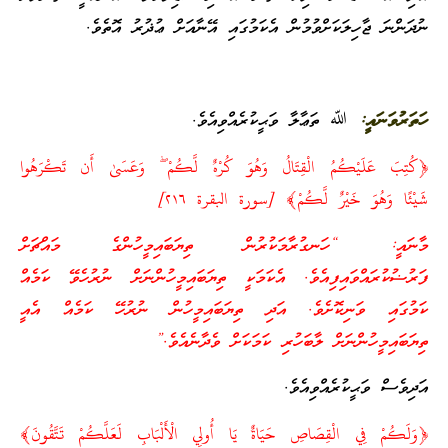
ނުދަންނަ ޖާހިލަކަށްވުމުން އެކަމުގައި އޭނާއަށް ޢުޛުރު އޮތެވެ.
ހަތަރުވަނައީ:
ﷲ ތަޢާލާ ވަޙީކުރެއްވިއެވެ.
﴿كُتِبَ عَلَيْكُمُ الْقِتَالُ وَهُوَ كُرْهٌ لَّكُمْ ۖ وَعَسَىٰ أَن تَكْرَهُوا
شَيْئًا وَهُوَ خَيْرٌ لَّكُمْ﴾‏ [سورة البقرة ٢١٦]
މާނައީ: “ހަނގުރާމަކުރުން ތިޔަބައިމީހުންގެ މައްޗަށް
ފަރުޟުކުރައްވައިފިއެވެ. އެކަމަކީ ތިޔަބައިމީހުންނަށް ނުރުހެވޭ ކަމެއް
ކަމުގައި ވަނިކޮށެވެ. އަދި ތިޔަބައިމީހުން ނުރުހޭ ކަމެއް އެއީ
ތިޔަބައިމީހުންނަށް ލާބަހުރި ކަމަކަށް ވެދާނެއެވެ.”
އަދިވެސް ވަޙީކުރެއްވިއެވެ.
﴿وَلَكُمْ فِي الْقِصَاصِ حَيَاةٌ يَا أُولِي الْأَلْبَابِ لَعَلَّكُمْ تَتَّقُونَ‎﴾