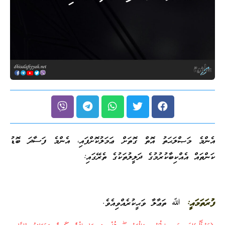
އެންމެ މަޞްލަޙަތު އޮތް ގޮތަށް ޢަމަލުކޮށްފައި، އެންމެ ފަސާދަ ބޮޑު
ކަންތައް އެއްކިބާކުރުމުގެ ދަލީލުތަކުގެ ތެރޭގައި:
ފުރަތަމައީ:
ﷲ ތަޢާލާ ވަޙީކުރެއްވިއެވެ.