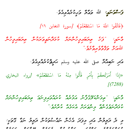
ފަސްވަނައީ:
ﷲ ތަޢާލާ ވަޙީކުރެއްވިއެވެ.
﴿فَاتَّقُوا اللَّهَ مَا اسْتَطَعْتُمْ﴾‏ [سورة التغابن ١٦]
މާނައީ: “ފަހެ ތިޔަބައިމީހުންނަށް ކުޅަދާނަވީވަރަކުން ތިޔަބައިމީހުން
ﷲއަށް ތަޤްވާވެރިވާށެވެ.”
އަދި ނަބިއްޔާ صلى الله عليه وسلم ޙަދީޘްކުރެއްވިއެވެ.
«إِذَا أَمَرْتُكُمْ بِأَمْرٍ فَأْتُوا مِنْهُ مَا اسْتَطَعْتُمْ» [رواه البخاري
(7288)]
މާނައީ: “ތިމަންކަލޭގެފާނު އަމުރެއް ކުރައްވައިފިނަމަ ތިޔަބައިމީހުންނަށް
ކުޅަދާނަވެގެންވާ މިންވަރަށް އެކަމެއް ކުރާށެވެ.”
މި ދެ ދަލީލުން އަދި މިފަދަ އެހެން ނައްޞުތަކުން ދަލީލު ނަގާ ގޮތަކީ: