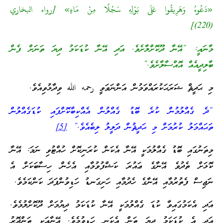
«دَعُوهُ وَهَرِيقُوا عَلَى بَوْلِهِ سَجْلًا مِنْ مَاءٍ» [رواه البخاري
(220)]
މާނައީ: “އޭނާ ދޫކޮށްލާށެވެ. އަދި އޭނާ ކުޑަކަމު ދިޔަ ތަނަށް ފެން
ބާލިދީއެއް އޮއްސާލާށެވެ.”
މި ޙަދީޘް ޝަރަޙަކުރައްވަމުން އަންނަވަވީ رحمه الله ވިދާޅުވިއެވެ.
“ދެ ގެއްލުމުން ކުރެ ބޮޑު ގެއްލުން އެއްކިބާކޮށްފައި ކުޑަގެއްލުން
ތަޙައްމަލު ކުރުމަށް މި ޙަދީޘުން ދަލީލު ލިބެއެވެ.”
[5]
މިތަނުގައި ބޮޑު ގެއްލުމަކީ އޭނާ އެކަން ކުރަނިކޮށް ހުއްޓުވި ނަމަ: އޭނާ
ކޮޅަށް ތެދުވެ އޭނާގެ ޢައުރަ ކަޝްފުވުމާއި އެހެން ހިސާބަކަށް އެ
ނަޖިސް ފެތުރުމާއި އޭނާގެ ހެދުމާއި ހަށިގަނޑު ހަޑިވުންފަދަ ކަންކަމެވެ.
އަދި އެކަމުގައިވާ ކުޑަ ގެއްލުމަކީ އޭނާ ކުޑަކަމު ދިޔުމަށް ދޫކޮށްލުމެވެ.
އަދި އެ ކުޑަކަމު ދިޔަ ތަން އެކަނި ހަޑިވުމެވެ. އޭނާއަކީ ތަންދޮރު