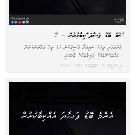
އެންމެ ބޮޑު ފަސާދަ އެއްކިބާކުރުން – 7
ޢަދުލުވެރި މީހަކު ނެތިއްޔާ ފާސިޤުކަން ކުޑަ މީހާ ޢައްޔަނުކުރުން
ޞައްޙަވާނޭކަމުގެ ދަލީލުތަކުގެ ތެރޭގައި:
ދިސަލަފިއްޔާ
8 ސެޕްޓެމްބަރު 2023
17:29