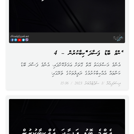
އެންމެ ބޮޑު ފަސާދަ އެއްކިބާކުރުން – 4
އެންމެ މަޞްލަޙަތު އޮތް ގޮތަށް ޢަމަލުކޮށްފައި، އެންމެ ފަސާދަ ބޮޑު
ކަންތައް އެއްކިބާކުރުމުގެ ދަލީލުތަކުގެ ތެރޭގައި:
ދިސަލަފިއްޔާ
1 ސެޕްޓެމްބަރު 2023
15:36