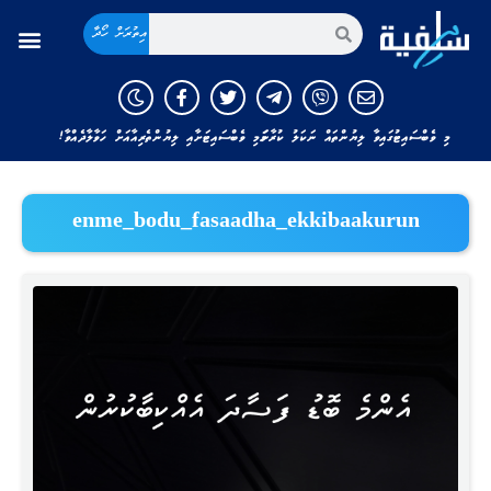
އިތުރަށް ހޯދާ
މި ވެބްސައިޓުގައިވާ ލިޔުންތައް ނަކަލު ކުރާނަމަ މި ވެބްސައިޓަށާއި ލިޔުންތެރިއާއަށް ހަވާލާދެއްވާ!
enme_bodu_fasaadha_ekkibaakurun