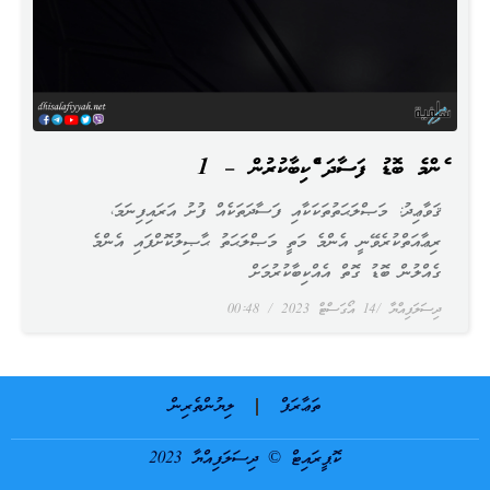
އެންމެ ބޮޑު ފަސާދަ އެއްކިބާކުރުން – 1
ޤަވާޢިދު: މަޞްލަޙަތުތަކަކާއި ފަސާދަތަކެއް ފުށު އަރައިފިނަމަ،
ރިޢާއަތްކުރެވޭނީ އެންމެ މަތީ މަޞްލަޙަތު ޙާޞިލުކޮށްފައި އެންމެ
ގެއްލުން ބޮޑު ގޮތް އެއްކިބާކުރުމަށް
ދިސަލަފިއްޔާ
14 އޯގަސްޓް 2023
00:48
ތަޢާރަފް
ލިޔުންތެރިން
ކޮޕީރައިޓް © ދިސަލަފިއްޔާ 2023