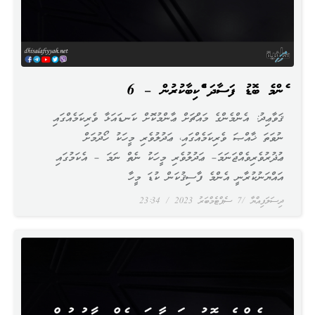
އެންމެ ބޮޑު ފަސާދަ އެއްކިބާކުރުން – 6
ޤަވާޢިދު: އެންމެންގެ މައްޗަށް ޢާންމުކޮށް ކަނޑައަޅާ ވެރިކަމެއްގައި
ނުވަތަ ޚާއްޞަ ވެރިކަމެއްގައި، ޢަދުލުވެރި މީހަކު ހޯދުމަށް
ޢުޛުރުވެރިވެއްޖަނަމަ– ޢަދުލުވެރި މީހަކު ނެތް ނަމަ – އެކަމުގައި
އައްޔަނުކުރާނީ އެންމެ ފާސިޤުކަން ކުޑަ މީހާ
ދިސަލަފިއްޔާ
7 ސެޕްޓެމްބަރު 2023
23:34