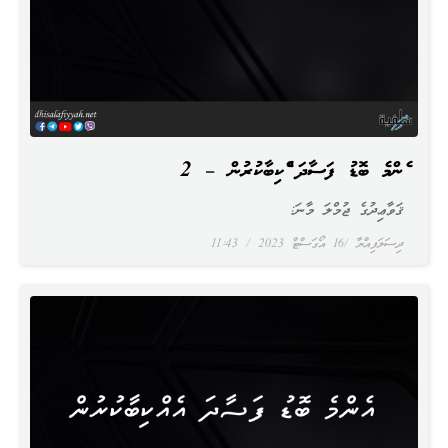
އެންމެ ބޮޑު ފަސާދަ އެއްކިބާކުރުން – 2
ޤަވާޢިދުގެ ޖުމްލަ މާނަ:
ދިސަލަފިއްޔާ
16 އޯގަސްޓް 2023
11:43