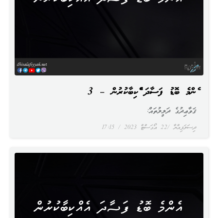
އެންމެ ބޮޑު ފަސާދަ އެއްކިބާކުރުން – 3
ޤަވާޢިދުގެ ދަލީލުތައް:
ދިސަލަފިއްޔާ
22 އޯގަސްޓް 2023
17:15