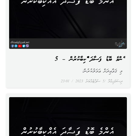
އެންމެ ބޮޑު ފަސާދަ އެއްކިބާކުރުން – 5
މި ޤަވާޢިދަށް ޢަމަލުކުރުން:
ދިސަލަފިއްޔާ
5 ސެޕްޓެމްބަރު 2023
23:01