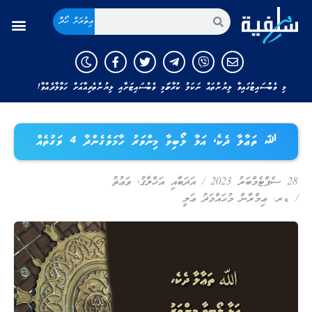
އިތުރަށް ހޯދާ
މި ވެބްސައިޓުގައިވާ ލިޔުންތައް ނަކަލު ކުރާނަމަ މި ވެބްސައިޓަށާއި ލިޔުންތެރިއާއަށް ހަވާލާދެއްވާ!
ﷲ ތަޢާލާ ދެކެ، އަޅާ ލޯބިވާ މިންވަރު ހާމަވެގެންދާ 4 ވަގުތެއް
28 ސެޕްޓެމްބަރު 2023
/
އަދަބާއި އަޚްލާޤު
,
ވަޢުޡު
/
ޑރ. ޢިމްރާން މުޙައްމަދު ޢަލީ