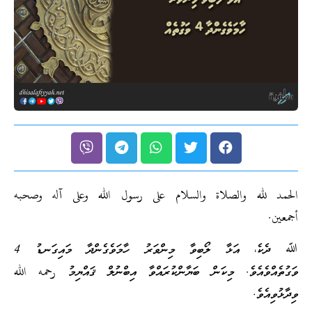
الحمد لله والصلاة والسلام على رسول الله وعلى آله وصحبه
أجمعين.
ﷲ ދެކެ، އަޅާ ލޯބިވާ މިންވަރު ހާމަވެގެންދާ މައިގަނޑު 4
ވަގުތެއްވެއެވެ. މިކަން ބަޔާންކުރައްވާ އިބްނުލް ޤައްޔިމު رحمه الله
ވިދާޅުވިއެވެ.