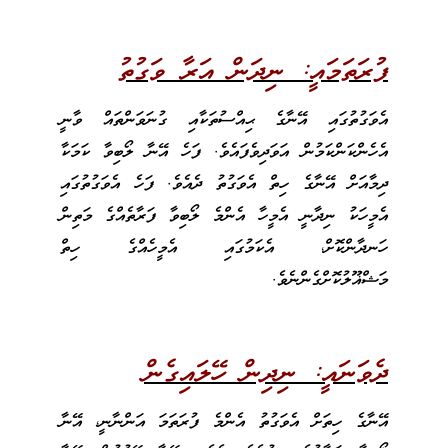
ފުރަތަމައީ: ނިދަން އަރާ ވަގުތު
އެވަގުތުގައި އޭނާގެ ޙިއްސުތަކާއި ގުނަވަންތައް ވާނީ
އެހެންކަންކަމުން އަވަދިވެފައެވެ. ފަހެ އޭނާ ލޯބިވާ ކަމަކާ
ދިމާއަށް އޭނާގެ ހިތް އެވަގުތު ދެއެވެ. ފަހެ އެވަގުތުގައި
އެމީހަކު ނިދާނީ އެމީހާ އެންމެ ލޯބިވާ ފަރާތެއްގެ މަތިން
ހަނދާންކޮށް، އެކަމުގައި އެމީހެއްގެ ހިތް
މަޝްޣޫލުކޮށްގެންނެވެ.
ދެވަނައީ: ނިދިން ހޭލައިގެން
އޭނާގެ ހިތަށް އެވަގުތު އެންމެ ފުރަތަމަ އަންނާނީ، އޭނާ