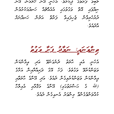
ލޯބިވާ ފަރާތުގެ ޛިކުރެވެ. އެހެނީ އޭނާ ހޭލުމުން، އޭނާ
ނިދާފައި އޮތް ވަގުތުގައި އެއެއްޗެއް ހަނދުމަކުރުމުން
ދުރުހެލިވާން ޖެހިފައިވާ ފަރާތް އަލުން ހަނދާނަށް
އާދެއެވެ.
ތިންވަނައީ: ނަމާދު ފަށާ ވަގުތު
އެހެނީ އެއީ ޙާލަތު ދެނެގަނެވޭ އަދި އީމާންކަން
ވަޒަންކުރެވޭ ވަގުތެވެ. ފަހެ އޭގެ ޛަރިއްޔާއިން އަޅާގެ
އީމާންކަން ވަޒަންކުރެވިގެން ދެއެވެ. އަދި އޭނާގެ ޙާލަތާއި
(ﷲ ގެ ޙަޟްރަތުގައި) އޭނާގެ މަޤާމާއި އެއިލާހާ
ކުއްތަންވެގެންވާ މިންވަރު އެނގިގެން ދެއެވެ.