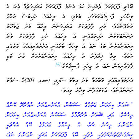
ބޮޑެތި ފާފަތަކުގެ ތެރެއިން ހަމަ އެންމެ ފާފައަކަށް އަރައިގަތުމާ އެކު، އެ
މީހާއަކީ ފާސިޤެއްކަމުގައި ބެލެވި، އެ މީހެއްގެ ހެކިބަސް ރައްދު
ކުރެވޭނެއެވެ. ކުދި ފާފަތަކަށް އަރައިގަންނަ މީހާއާ މެދު ޖުމްހޫރު
ދަންނަބޭކަލުން ދެކިލައްވަނީ، އެ މީހެއްގެ ކުދި ފާފަތަކަށް ވުރެ
ކިޔަމަންގަތުން ބޮޑު ނަމަ އެ މީހެއް ބެލެވޭނީ ޢަދުލުވެރިއެއްގެ ގޮތުގައި
ކަމެވެ. މިއާ ޚިލާފަށް އެ މީހެއްގެ ކިޔަމަންގަތުމަށް ވުރެ ބޮޑީ
[8]
ފާފަވެރިކަން ނަމަ، އެ މީހަކީ ފާސިޤެކެވެ.
ޢަދުލުވެރިޔާއަކީ ކޮބާކަމާ މެދު އިމާމު ޝާފިޢީ (ނޔވ 204)އާ ސުވާލު
ދެންނެވުނެވެ. އެކަލޭގެފާނު ވިދާޅު ވިއެވެ.
“ﷲއަށް ކިޔަމަން ގަތުމުގެ ސަބަބުން، އެކަލާނގެއަށް ނުއުރެދޭ ކޮންމެ
މީހެކެވެ. އަދި ﷲއަށް އުރެދުމުގެ ސަބަބުން އެކަލާނގެއަށް ކިޔަމަން
ނުގަންނަ މީހުން ކުރެ، އެ މީހެއްގެ ޢަމަލުގެ ބޮޑު އެއްޗަކީ
ކިޔަމަންގަތުންކަމުގައި ވެފައި، ބޮޑު ފާފައަކަށް އަރައި ނުގަންނަ ނަމަ،