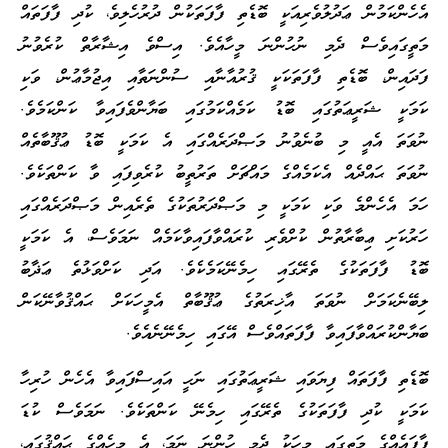
އެހެންކަމުން ޢަދުލުވެރިއަކީ ބޮޑެތި ފާފަތަކުން ދުރުހެލިވެ، ކުދި ފާފަތައް
މަތީގައިވެސް ދެމި ނުހުންނަ މީހާއެވެ. އިސްވެ އިޝާރާތް ކުރެވުނު
ފަދައިން، ބޮޑެތި ފާފަތަކަކީ ޤުރުއާނާއި ސުންނަތާއި އިޖުމާޢުން، ވަކި
ކަމަކީ ޝަރީޢަތުގައި ބޮޑު ކަމެއްކަމުގައި ބަޔާންވެފައިވާ ކަންކަމެވެ.
ނުވަތަ އެއީ މި ބުނެވުނު މަޞްދަރެއްގައި އެ ކަމަކީ ބޮޑު ޢުޤޫބާތެއް
ނުވަތަ ޙައްދެއް އެކަމެއްގެ މައްޗަށް ތަރުތީބު ކުރެވިފައި ވާ ކަންތަކެވެ.
ހަމަ އެހެންމެ ވަކި ކަމަކީ މި މަޞްދަރުތަކުގެ ތެރެއިން މަޞްދަރެއްގައި
ހަރުކަށި ޢިބާރާތުން ކުށްވެރި ކުރައްވާފައިވާކަމެއް ނަމަވެސް، އެ ކަމަކީ
ބޮޑު ފާފަތަކުގެ ތެރޭގައި ހިމެނޭކަމެކެވެ. އަދި ކަށްވަޅުތެ ޢަޛާބު
ލިބޭނެކަމަށް ނުވަތަ އާޚިރަތުގެ ޢުޤޫބާތް އެމީހަކަށް ޙައްޤުވާނޭކަން
ބަޔާންކުރައްވާފައިވާ ފާފަތައްވެސް އޭގައި ހިމެނޭނެއެވެ.
ބޮޑެތި ފާފަތައް ފިޔަވައި ޝަރީޢަތުގައި ނަހީ އައިސްފައިވާ އެހެން ހުރިހާ
ކަމަކީ ކުދި ފާފަތަކުގެ ތެރޭގައި ހިމެނޭ ކަންތަކެވެ. ނަމަވެސް ކުޑަ
ފާފައެއްގެ މަތީގައި މީހަކު ދެމި ހުންނަ ނަމަ، އެ މީހެއްގެ ޙައްޤުގައި،