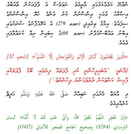
ނުދާނޭ ކަމެއްކަމުގައި ވާތީއެވެ. ނަމަވެސް އެ ފާފައަކުން ތާއުބާވެ،
އިޞްލާޙު ވުމަކީ އިންސާނުން ކުރެ އެންމެ ހެޔޮ އިންސާނުންގެ
ޞިފައެވެ. އިމާމު ތިރުމިޛީ (ނޔވ 279) އެ ކަލޭގެފާނުގެ ސުނަނުގައި
އިބްނު ޢައްބާސްގެފާނު (ނޔވ 68)ގެ ކިބައިން ރިވާ ކުރައްވާފައި
ވެއެވެ.
«الَّذِينَ يَجْتَنِبُونَ كَبَائِرَ الْإِثْمِ وَالْفَوَاحِشَ إِلَّا اللَّمَمَ ۚ» [النجم 32]
[މާނައީ: “އެބައިމީހުންނީ ކުދި ފާފަތައް ފިޔަވައި، ބޮޑު ފާފަތަކާއި
ފާޙިޝު ކަންތަކުން ދުރުވެގަންނަ މީހުންނެވެ.”]
މި އާޔަތާ މެދުގައި ނަބިއްޔާ صَلَّىٰ اللهُ عَلَيْهِ وَسَلَّمَ ޙަދީޘް
ކުރެއްވިއެވެ.
«إِنْ تَغْفِرِ اللَّهُمَّ تَغْفِرْ جَمًّا، وأيُّ عَبْدٍ لَكَ لَا أَلَمَّا» [سنن
الترمذي (3284) وصحيح الجامع الصغير للألباني (1417)]