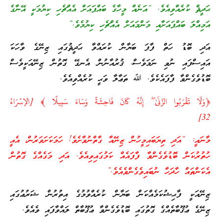
ޙަދީޘް ކުރެއްވިއެވެ. “އަނެއް މީހާގެ ބައްޕައަށް އެއްޗެހި ކިޔުމަކީ އޭނާގެ
އަމިއްލަ ބައްޕައަށާއި މަންމައަށް އެއްޗެހި ކިޔުމެވެ.”
އަދި ބޮޑު ހަތް ފާފަ ބަޔާން ކުރައްވާ ޙަދީޘުގައި ޒިނޭގެ ވާހަކަ
އައިސްފައި ނުވި ނަމަވެސް، ޤުރުއާނުން އެނގޭ ގޮތުން ޒިނޭއަކީވެސް
ބޮޑުވެގެންވާ ފާފައެކެވެ. ﷲ ތަޢާލާ ވަޙީ ކުރެއްވިއެވެ.
‎﴿وَلَا تَقْرَبُوا الزِّنَىٰ ۖ إِنَّهُ كَانَ فَاحِشَةً وَسَاءَ سَبِيلًا ﴾ [الإسْرَاءُ
32]
މާނައީ: “އަދި ތިޔަބައިމީހުން ޒިނޭއާ ގާތްނުވާށެވެ! ހަމަކަށަވަރުން، އެއީ
ހުތުރުކަން ބޮޑުވެގެންވާ ފާފައެއް ކަމުގައިވިއެވެ. އަދި މަގެއްގެ ގޮތުން
އެކަންތައް ހާދަހާ ނުބައިވެގެންވެއެވެ.”
ޒިނޭއަކީ ފާޙިޝުކަމެއްކަން ބަޔާން ކުރެއްވުމުގެ އިތުރުން ޝަރުޢުގައި
ޒިނޭގެ ޢުޤޫބާތެއްގެ ގޮތުގައި ބޮޑުވެގެންވާ ޢުޤޫބާތް ލައްވާފައި ވެއެވެ.