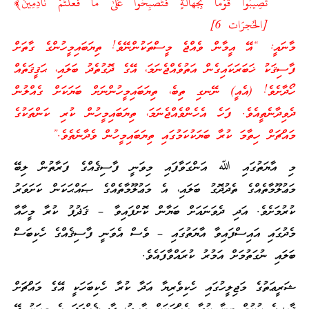
تُصِيبُوا قَوْمًا بِجَهَالَةٍ فَتُصْبِحُوا عَلَىٰ مَا فَعَلْتُمْ نَادِمِينَ﴾
[الحُجرَات 6]
މާނައީ: “އޭ އީމާން ވެއްޖެ މީސްތަކުންނޭވެ! ތިޔަބައިމީހުންގެ ގާތަށް
ފާސިޤަކު ޚަބަރަކައިގެން އަތުވެއްޖެނަމަ، އޭގެ ދޮގުތެދު ބަލައި، ޙަޤީޤަތެއް
ހޯދާށެވެ! (އެއީ) ނޭނގި ތިބެ، ތިޔަބައިމީހުންނަށް ބަޔަކަށް ގެއްލުން
ދެވިދާނެތީއެވެ. ފަހެ އެހެންވެއްޖެނަމަ، ތިޔަބައިމީހުން ކުރި ކަންތަކުގެ
މައްޗަށް ހިތާމަ ކުރާ ބަޔަކުކަމުގައި ތިޔަބައިމީހުން ވެދާނެތެވެ.”
މި އާޔަތުގައި ﷲ އަންގަވާފައި މިވަނީ ފާސިޤެއްގެ ފަރާތުން ލިބޭ
މަޢުލޫމާތެއްގެ ތެދުދޮގު ބަލައި، އެ މަޢުލޫމާތެއްގެ ޞައްޙަކަން ކަށަވަރު
ކުރުމަށެވެ. އަދި ދެވަނައަށް ބަޔާން ކޮށްފައިވާ – ޤަޛުފު ކުރާ މީހާއާ
މެދުގައި އައިސްފައިވާ އާޔަތުގައި – ވެސް އެވަނީ ފާސިޤެއްގެ ހެކިބަސް
ބަލައި ނުގަތުމަށް އަމުރު ކުރައްވާފައެވެ.
ޝަރީޢަތުގެ މަޖިލީހުގައި ހެކިވެރިޔާ އަދާ ކުރާ ހެކިބަހަކީ އޭގެ މައްޗަށް