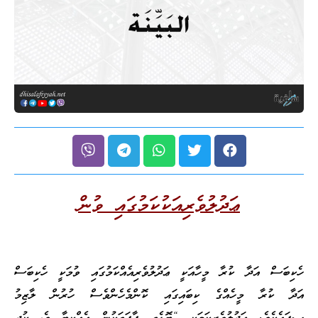
ޢަދުލުވެރިއަކުކަމުގައި ވުން
ހެކިބަސް އަދާ ކުރާ މީހާއަކީ ޢަދުލުވެރިއެއްކަމުގައި ވުމަކީ ހެކިބަސް
އަދާ ކުރާ މީހެއްގެ ކިބައިގައި ކޮންމެހެންވެސް ހުރުން ލާޒިމު