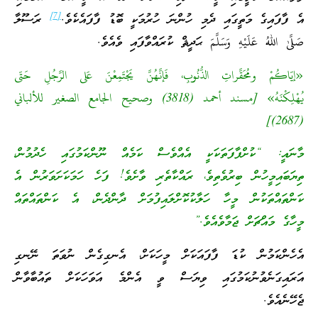
[7]
އެ ފާފައިގެ މަތީގައި ދެމި ހުންނަ ހުރުމަކީ ބޮޑު ފާފައެކެވެ.
ރަސޫލާ
صَلَّىٰ اللهُ عَلَيْهِ وَسَلَّمَ ޙަދީޘް ކުރައްވާފައި ވެއެވެ.
«إيّاكُمْ ومُحَقَّراتِ الذُّنُوبِ، فَإنَّهُنَّ يَجْتَمِعْنَ عَلى الرَّجُلِ حَتّى
يُهْلِكْنَهُ» [مسند أحمد (3818) وصحيح الجامع الصغير للألباني
(2687)]
މާނައީ: “ކުށްފާފަތަކަކީ އެއްވެސް ކަމެއް ނޫންކަމުގައި ހެދުމުން،
ތިޔަބައިމީހުން ބިރުވެތިވެ، ރައްކާތެރި ވާށެވެ! ފަހެ ހަމަކަށަވަރުން އެ
ކަންތައްތަކުން މީހާ ހަލާކުކޮށްލައިފުމަށް ދާންދެން، އެ ކަންތައްތައް
މީހާގެ މައްޗަށް ޖަމާވެއެވެ.”
އެހެންކަމުން ކުޑަ ފާފައަކަށް މީހަކަށް، އެނގިގެން ނުވަތަ ނޭނގި
އަރައިގަނެވުނުކަމުގައި ވިޔަސް ވީ އެންމެ އަވަހަކަށް ތައުބާވާން
ޖެހޭނެއެވެ.