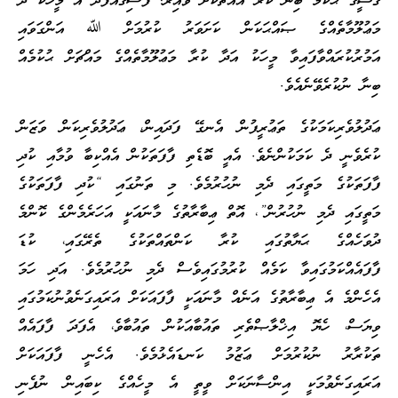
ޤާޟީގެ ޙުކުމް ބިނާ ކުރާ އެއްޗަކަށް ވާއިރު؛ ފާސިޤެއްފަދަ އެ މީހަކު ދޭ
މަޢުލޫމާތެއްގެ ޞައްޙަކަން ކަށަވަރު ކުރުމަށް ﷲ އަންގަވައި
އަމުރުކުރައްވާފައިވާ މީހަކު އަދާ ކުރާ މަޢުލޫމާތެއްގެ މައްޗަށް ޙުކުމެއް
ބިނާ ނުކުރެވޭނެއެވެ.
ޢަދުލުވެރިކަމަކުގެ ތަޢުރީފުން އެނގޭ ފަދައިން، ޢަދުލުވެރިކަން ވަޒަން
ކުރެވެނީ ދެ ކަމަކުންނެވެ. އެއީ ބޮޑެތި ފާފަތަކުން އެއްކިބާ ވުމާއި ކުދި
ފާފަތަކުގެ މަތީގައި ދެމި ނުހުރުމެވެ. މި ތަނުގައި “ކުދި ފާފަތަކުގެ
މަތީގައި ދެމި ނުހުރުން”، އޮތް ޢިބާރާތުގެ މާނައަކީ އަހަރެމެންގެ ކޮންމެ
ދުވަހެއްގެ ޙަޔާތުގައި ކުރާ ކަންތައްތަކުގެ ތެރޭގައި، ކުޑަ
ފާފައެއްކަމުގައިވާ ކަމެއް ކުރުމުގައިވެސް ދެމި ނުހުރުމެވެ. އަދި ހަމަ
އެހެންމެ އެ ޢިބާރާތުގެ އަނެއް މާނައަކީ ފާފައަކަށް އަރައިގަނެވުނުކަމުގައި
ވިޔަސް، ހެޔޮ އިޚްލާޞްތެރި ތައުބާއަކުން ތައުބާވެ، އެފަދަ ފާފައެއް
ތަކުރާރު ނުކުރުމަށް ޢަޒުމު ކަނޑައެޅުމެވެ. އެހެނީ ފާފައަކަށް
އަރައިގަނެވުމަކީ އިންސާނަކަށް ވީތީ އެ މީހެއްގެ ކިބައިން ނުފެނި