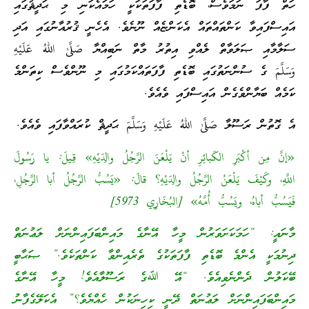
ހަތް ފާފަ ނަމަވެސް، ބޮޑެތި ފާފަތަކަކީ ހަމައެކަނި މި ޙަދީޘުގައި
އައިސްފައިވާ ކަންތައްތައް އެކަންޏެއް ނޫނެވެ. އެހެނީ ޤުރުއާނުގައި އަދި
ސަލާމާއި ޞަލަވާތް ލެއްވި އިތުރު މާތް ނަބިއްޔާ صَلَّىٰ اللهُ عَلَيْهِ
وَسَلَّمَ ގެ ސުންނަތުގައި ބޮޑެތި ފާފަތައްކަމުގައި މި ނޫންވެސް ކިތަންމެ
ކަމެއް ބަޔާންވެގެން އައިސްފައި ވެއެވެ.
އެ ގޮތުން ރަސޫލާ صَلَّىٰ اللهُ عَلَيْهِ وَسَلَّمَ ޙަދީޘް ކުރައްވާފައި ވެއެވެ.
«إنَّ مِن أكْبَرِ الكَبائِرِ أنْ يَلْعَنَ الرَّجُلُ والِدَيْهِ» قِيلَ: يا رَسُولَ
اللَّهِ، وكَيْفَ يَلْعَنُ الرَّجُلُ والِدَيْهِ؟ قالَ: «يَسُبُّ الرَّجُلُ أبا الرَّجُلِ،
فَيَسُبُّ أباهُ، ويَسُبُّ أُمَّهُ» [البُخَارِي 5973]
މާނައީ: “ހަމަކަށަވަރުން މީހާ އޭނާގެ މައިންބަފައިންނަށް ލަޢުނަތް
ދިނުމަކީ އެންމެ ބޮޑެތި ފާފަތަކުގެ ތެރެއިންވާ ކަންތަކެވެ.” ޞަޙާބީ
ބޭކަލުން ދެންނެވިއެވެ. “އޭ ﷲގެ ރަސޫލާއެވެ! މީހާ އޭނާގެ
މައިންބަފައިންނަށް ލަޢުނަތް ދޭނީ ކިހިނަކުން ހެއްޔެވެ؟” އެކަލޭގެފާނު