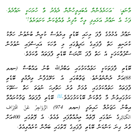
މާނައީ: “އަހަރެމެންނާ އެބައިމީހުންނާ ދެމެދު ވާ ހުރަހަކީ ނަމާދެވެ.
ފަހެ އެ ނަމާދު އަޅައިފި މީހާ ކާފިރު ވެއްޖެކަން ކަށަވަރެވެ!”
ނަމާދު އެޅުމުގެ ފާފަ މިހައި ބޮޑުވީ އިރުވެސް ކުރީން ބުނެވުނު ހަލާކު
ކުރަނިވި ހަތް ފާފައިގެ ޙަދީޘުގައި މި ވާހަކަ އައިސްފައި ނުވުމުން
ސާފުވާކަމަކީ އެ ހަތް ފާފަ ނޫނަސް ބޮޑެތި ފާފަތައް ވާކަމެވެ.
ބޮޑެތި ފާފަތަކަކީ ހަތެއްކަމުގައި ޢަބްދުﷲ ބްނު ޢައްބާސް (ނޔވ
68)އަށް ދެންނެވުނެވެ. ޖަވާބުގައި އެ ކަލޭގެފާނު ވިދާޅުވީ ބޮޑެތި
ފާފަތައް ހަތެއްކަމުގައި ވުމަށް ވުރެ ހަތްދިހަ ނުވަތަ ހަތް ސަތޭކަ
[6]
ކަމުގައިވުން މާ ގާތްކަން ބޮޑުކަމުގައެވެ.
ބޮޑެތި ފާފަތައް ޖަމާކުރައްވާ
އިބްނު ޙަޖަރުލް ހައިތަމީ (ނޔވ 974) الزَّوَاجِرُ عَنْ اقْتِرَاف
الكَبَائِرގެ ނަމުގައި ފޮތެއް ލިޔުއްވާފައި ވެއެވެ. އެ ފޮތުގައި 400އަށް
ވުރެ ގިނަ ކަންކަން ބޮޑެތި ފާފައިގެ ގޮތުގައި ބަޔާން ކުރެއްވިއެވެ.