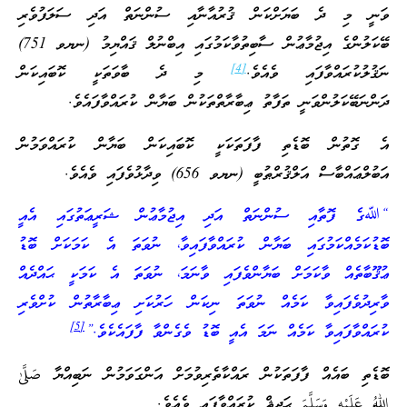
ވަނީ މި ދެ ބަޔަށްކަން ޤުރުއާނާއި ސުންނަތް އަދި ސަލަފުވެރި
ބޭކަލުންގެ އިޖުމާޢުން ސާބިތުވާކަމުގައި އިބްނުލް ޤައްޔިމު (ނޔވ 751)
[4]
ނަޤުލުކުރައްވާފައި ވެއެވެ.
މި ދެ ބާވަތަކީ ކޮބައިކަން
ދަންނަބޭކަލުންވަނީ ތަފާތު ޢިބާރާތްތަކުން ބަޔާން ކުރައްވާފައެވެ.
އެ ގޮތުން ބޮޑެތި ފާފަތަކަކީ ކޮބައިކަން ބަޔާން ކުރައްވަމުން
އަބުލްޢައްބާސް އަލްޤުރްޠުބީ (ނޔވ 656) ވިދާޅުވެފައި ވެއެވެ.
“ﷲގެ ފޮތާއި ސުންނަތް އަދި އިޖުމާޢުން ޝަރީޢަތުގައި އެއީ
ބޮޑުކަމެއްކަމުގައި ބަޔާން ކުރައްވާފައިވާ، ނުވަތަ އެ ކަމަކަށް ބޮޑު
ޢުޤޫބާތެއް ވާކަމަށް ބަޔާންވެފައި ވާނަމަ، ނުވަތަ އެ ކަމަކީ ޙައްދެއް
ވާރިދުވެފައިވާ ކަމެއް ނުވަތަ ނިކަން ހަރުކަށި ޢިބާރާތުން ކުށްވެރި
[5]
ކުރައްވާފައިވާ ކަމެއް ނަމަ އެއީ ބޮޑު ވެގެންވާ ފާފައެކެވެ.”
ބޮޑެތި ބައެއް ފާފަތަކުން ރައްކާތެރިވުމަށް އަންގަވަމުން ނަބިއްޔާ صَلَّىٰ
اللهُ عَلَيْهِ وَسَلَّمَ ޙަދީޘް ކުރައްވާފައި ވެއެވެ.