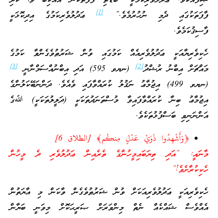
ޞިފައެކެވެ. ޢަދުލުވެރިކަމަކީ “ބޮޑެތި ފާފަތަކުން އެއްކިބާ ވެ، ކުދި
[1]
ފާފަތަކުގައި ދެމި ނުހުރުމެވެ.”
ޢަދުލުވެރިކަމުގެ އިދިކޮޅަކީ
ފާސިޤުކަމެވެ.
ހެކިވެރިޔާއަކީ ޢަދުލުވެރިއެއް ކަމުގައި ވުން ޝަރުޠުވެގެންވާ ކަމުގެ
[3]
[2]
މައްޗަށް އިބްނު ރުޝްދު
(ނޔވ 595) އަދި އިބްނުއްސަމްނާނީ
(ނޔވ 499) އިޖުމާޢު ނަޤުލު ކުރައްވާފައި ވެއެވެ. ދަންނަބޭކަލުންގެ
އިޖުމާޢު ބިނާ ކުރައްވާފައިވާ މުސްތަނަދުތަކަކީ (ދަލީލުތަކަކީ) ﷲގެ
އަންނަނިވި ބަސްފުޅުތަކެވެ.
﴿وَأَشْهِدُوا ذَوَيْ عَدْلٍ مِنكُم﴾ [الطلاق 6]
މާނައީ: “އަދި ތިޔަބައިމީހުންގެ ތެރެއިން ޢަދުލުވެރި ދެ މީހުން
ހެކިކުރާށެވެ!”
ހެކިވެރިއަކީ ޢަދުލުވެރިއަކަށް ވުން ޝަރުޠުވެގެން ވާކަން މި އާޔަތުން
އެއްވެސް ޝައްކެއް ނެތް މިންވަރަށް ޞަރީޙަކޮށް މިވަނީ ބަޔާން