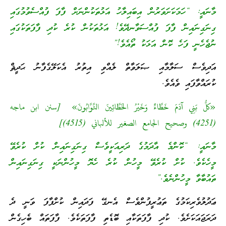
މާނައީ: “ހަމަކަށަވަރުން އިބައިލާހު އަޅުތަކުންނަށް ފާފަ ފުއްސެވުމުގައި
ގިނަގިނައިން ފާފަ ފުއްސަވާނދޭވެ! އަޅުތަކުން ކުރެ ކުދި ފާފަތަކުގައި
ނުޖެހެނީ ފަހެ ކޮން އަޅަކު ތޯއެވެ!”
އަދިވެސް ސަލާމާއި ޞަލަވާތް ލެއްވި އިތުރު އެކަލޭގެފާނު ޙަދީޘް
ކުރައްވާފައި ވެއެވެ.
«كلُّ بَنِي آدَمَ خَطَّاءٌ وَخَيْرُ الخَطَّائِينَ التَّوَّابُونَ» [سنن ابن ماجه
(4251) وصحيح الجامع الصغير للألباني (4515)]
މާނައީ: “ކޮންމެ އާދަމުގެ ދަރިއަކީވެސް ގިނަގިނައިން ކުށް ކުރެވޭ
މީހެކެވެ. ކުށް ކުރެވޭ މީހުން ކުރެ ހެޔޮ މީހުންނަކީ ގިނަގިނައިން
ތައުބާވާ މީހުންނެވެ.”
ޢަދުލުވެރިކަމުގެ ތަޢުރީފުންވެސް އެނގޭ ފަދައިން ކުށްފާފަ ވަނީ ދެ
ދަރަޖައަކަށެވެ. ކުދި ފާފަތަކާއި ބޮޑެތި ފާފަތަކެވެ. ފާފަތައް ބެހިގެން