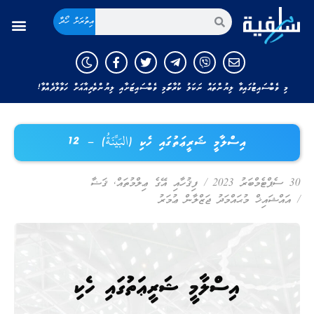
އިތުރަށް ހޯދާ
މި ވެބްސައިޓުގައިވާ ލިޔުންތައް ނަކަލު ކުރާނަމަ މި ވެބްސައިޓަށާއި ލިޔުންތެރިއާއަށް ހަވާލާދެއްވާ!
އިސްލާމީ ޝަރީޢަތުގައި ހެކި (البَيِّنَةُ) – 12
30 ސެޕްޓެމްބަރު 2023
/
ފިޤުހާއި އޭގެ ޢިލްމުތައް
,
ޤަޟާ
/
އައްޝައިޚް މުޙައްމަދު ޖަޒްލާން ޢުމަރު