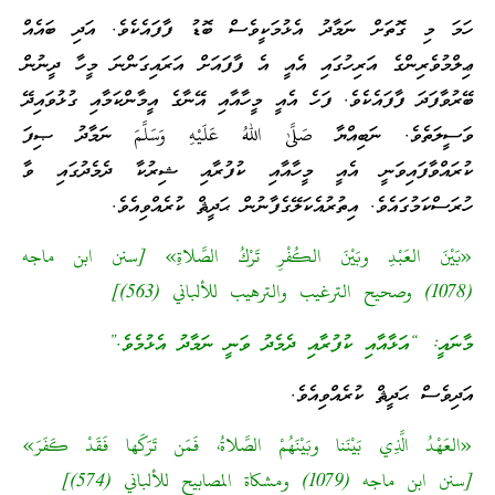
ހަމަ މި ގޮތަށް ނަމާދު އެޅުމަކީވެސް ބޮޑު ފާފައެކެވެ. އަދި ބައެއް
ޢިލްމުވެރިންގެ އަރިހުގައި އެއީ އެ ފާފައަށް އަރައިގަންނަ މީހާ ދީނުން
ބޭރުވާފަދަ ފާފައެކެވެ. ފަހެ އެއީ މީހާއާއި އޭނާގެ އީމާންކަމާއި ގުޅުވައިދޭ
ވަސީލަތެވެ. ނަބިއްޔާ صَلَّىٰ اللهُ عَلَيْهِ وَسَلَّمَ ނަމާދު ޞިފަ
ކުރައްވާފައިވަނީ އެއީ މީހާއާއި ކުފުރާއި ޝިރުކާ ދެމެދުގައި ވާ
ހުރަސްކަމުގައެވެ. އިތުރުއެކަލޭގެފާނުން ޙަދީޘް ކުރެއްވިއެވެ.
«بَيْنَ العَبْدِ وبَيْنَ الكُفْرِ تَرْكُ الصَّلاةِ» [سنن ابن ماجه
(1078) وصحيح الترغيب والترهيب للألباني (563)]
މާނައީ: “އަޅާއާއި ކުފުރާއި ދެމެދު ވަނީ ނަމާދު އެޅުމެވެ.”
އަދިވެސް ޙަދީޘް ކުރެއްވިއެވެ.
«العَهْدُ الَّذِي بَيْنَنا وبَيْنَهُمْ الصَّلاةُ، فَمَن تَرَكَها فَقَدْ كَفَرَ»
[سنن ابن ماجه (1079) ومشكاة المصابيح للألباني (574)]