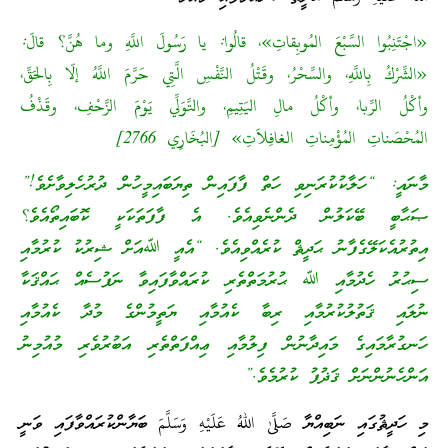
«اجْتَنِبُوا السَّبْعَ المُوبِقاتِ»، قالُوا: يا رَسُولَ اللَّهِ وما هُنَّ؟ قالَ:
«الشِّرْكُ بِاللَّهِ، والسِّحْرُ، وقَتْلُ النَّفْسِ الَّتِي حَرَّمَ اللَّهُ إلّا بِالحَقِّ،
وأكْلُ الرِّبا، وأكْلُ مالِ اليَتِيمِ، والتَّوَلِّي يَوْمَ الزَّحْفِ، وقَذْفُ
المُحْصَناتِ المُؤْمِناتِ الغافِلاَتِ» [البُخَارِي 2766]
މާނައީ: “ހަލާކުކުރަނިވި ހަތް ފާފައިން ތިޔަބައިމީހުން ދުރުހެލިވާށެވެ!”
ޞަޙާބީ ބޭކަލުން ދެންނެވިއެވެ. އެ ފާފަތަކަކީ ކޮބައިތޯއެވެ؟
އިތުރުއެކަލޭގެފާނު ޙަދީޘް ކުރެއްވިއެވެ. “އެއީ ﷲއަށް ޝިރުކު ކުރުމާއި
ސިޙުރު ހެދުމާއި ﷲ ޙުރުމަތްތެރި ކުރައްވާފައިވާ ނަފުސެއް ޙައްޤަކާ
ނުލައި ޤަތުލުކުރުމާއި ރިބާ ކެއުމާއި ޔަތީމުންގެ މުދާ ކެއުމާއި
ހަނގުރާމައިގެ މައިދާނުން ފިލުމާއި ޢިއްފަތްތެރި އަބުރުވެރި މުއުމިނު
އަންހެނުންނަށް ޤަޛުފު ކުރުމެވެ.”
މި ހަދީޘުގައި ނަބިއްޔާ صَلَّىٰ اللهُ عَلَيْهِ وَسَلَّمَ ބަޔާންކުރައްވާފައި ވަނީ