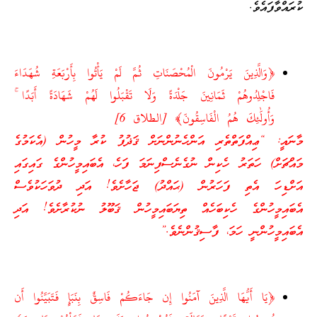
ކުރައްވާފައެވެ.
﴿وَالَّذِينَ يَرْمُونَ الْمُحْصَنَاتِ ثُمَّ لَمْ يَأْتُوا بِأَرْبَعَةِ شُهَدَاءَ
فَاجْلِدُوهُمْ ثَمَانِينَ جَلْدَةً وَلَا تَقْبَلُوا لَهُمْ شَهَادَةً أَبَدًا ۚ
وَأُولَٰئِكَ هُمُ الْفَاسِقُونَ﴾ [الطلاق 6]
މާނައީ: “ޢިއްފަތްތެރި އަންހެނުންނަށް ޤަޛުފު ކުރާ މީހުން (އެކަމުގެ
މައްޗަށް) ހަތަރު ހެކިން ނުގެނެސްފިނަމަ ފަހެ، އެބައިމީހުންގެ ގައިގައި
އަށްޑިހަ އެތި ފަހަރުން (ޙައްދު) ޖަހާށެވެ! އަދި ދުވަހަކުވެސް
އެބައިމީހުންގެ ހެކިބަހެއް ތިޔަބައިމީހުން ޤަބޫލު ނުކުރާށެވެ! އަދި
އެބައިމީހުންނީ ހަމަ، ފާސިޤުންނެވެ.”
﴿يَا أَيُّهَا الَّذِينَ آمَنُوا إِن جَاءَكُمْ فَاسِقٌ بِنَبَإٍ فَتَبَيَّنُوا أَن