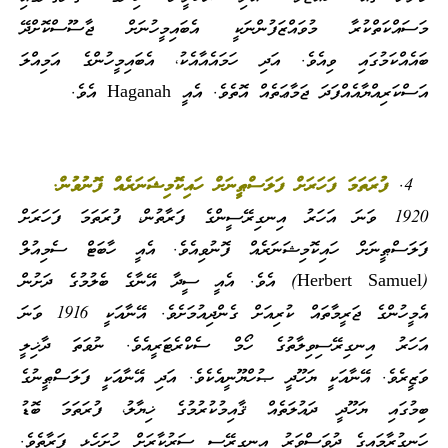
މަސައްކަތްކުރާ މުވައްޒަފުންނަކީ އެބައިމީހުނަށް ޖާސޫސްކޮށްދޭ
ބައެއްކަމުގައި ވިއެވެ. އަދި ހަމައެއާއެކު، އެބައިމީހުންގެ އަމިއްލަ
އަސްކަރިއްޔާއެއްފަދަ ޖަމާޢަތެއް އޮތެވެ. އެއީ Haganah އެވެ.
ފުރަތަމަ ފަހަރަށް ފަލަސްޠީނަށް ހައިކޮމިޝަނަރެއް ފޮނުވުން.
1920 ވަނަ އަހަރު އިނގިރޭސީންގެ ފަރާތުން، ފުރަތަމަ ފަހަރަށް
ފަލަސްޠީނަށް ހައިކޮމިޝަނަރެއް ފޮނުވިއެވެ. އެއީ ހާބަޓް ސެމިއުލް
(Herbert Samuel) އެވެ. އެއީ ސީދާ އޭނާގެ ބެލުމުގެ ދަށުން
އެމީހުންގެ ޖަރީމާތައް ކުރިއަށް ގެންދިއުމަށެވެ. އޭނާއަކީ 1916 ވަނަ
އަހަރު އިނގިރޭސިވިލާތުގެ ހޯމް ސެކްރެޓަރީއެވެ. ނުވަތަ ދާޚިލީ
ވަޒީރެވެ. އޭނާއަކީ ޔަހޫދީ ޞުހްޔޫނީއެކެވެ. އަދި އޭނާއަކީ ފަލަސްޠީނުގެ
ބިމުގައި ޔަހޫދީ ދައުލަތެއް ޤާއިމުކުރުމުގެ ޚިޔާލު، ފުރަތަމަ ބޮޑު
ހަނގުރާމައިގެ ދުވަސްވަރު އިނގިރޭސި ސަރުކާރަށް ހުށަހެޅި ފަރާތެވެ.