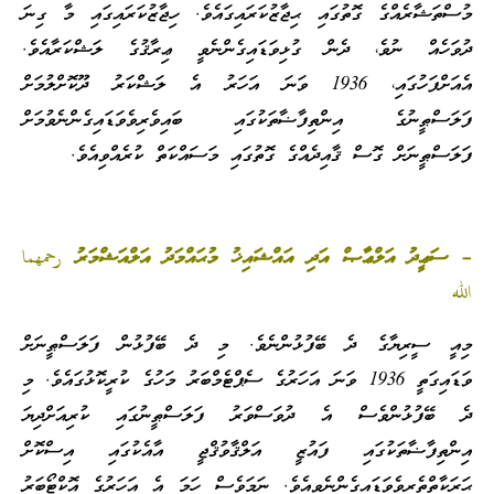
މުސްތަޝާރެއްގެ ގޮތުގައި ޙިޖާޒުކަރައިގައެވެ. ހިޖާޒުކަރައިގައި މާ ގިނަ
ދުވަހެއް ނުވެ، ދެން ގުޅިވަޑައިގެންނެވީ ޢިރާޤުގެ ލަޝްކަރާއެވެ.
އެއަށްފަހުގައި، 1936 ވަނަ އަހަރު އެ ލަޝްކަރު ދޫކޮށްލުމަށް
ފަލަސްޠީނުގެ އިންތިފާޟާތަކުގައި ބައިވެރިވެވަޑައިގެންނެވުމަށް
ފަލަސްޠީނަށް ގޮސް ޤާއިދެއްގެ ގޮތުގައި މަސައްކަތް ކުރެއްވިއެވެ.
– ސަޢީދު އަލްޢާޞް އަދި އައްޝައިޚު މުޙައްމަދު އަލްއަޝްމަރު رحمهما
الله
މިއީ ސީރިޔާގެ ދެ ބޭފުޅުންނެވެ. މި ދެ ބޭފުޅުން ފަލަސްޠީނަށް
ވަޑައިގަތީ 1936 ވަނަ އަހަރުގެ ސެޕްޓެމްބަރު މަހުގެ ކުރީކޮޅުގައެވެ. މި
ދެ ބޭފުޅުންވެސް އެ ދުވަސްވަރު ފަލަސްޠީނުގައި ކުރިއަށްދިޔަ
އިންތިފާޟާތަކުގައި ފައުޒީ އަލްޤާވުޤްޖީ އާއެކުގައި އިސްކޮށް
ޙަރަކާތްތެރިވެވަޑައިގެންނެވިއެވެ. ނަމަވެސް ހަމަ އެ އަހަރުގެ އޮކްޓޯބަރު