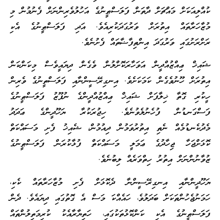
ކުއްލިއަކަށް މައްޗަށް ދާތަން ފަލަސްޠީނުގެ އަހުލުވެރިންނަށް ފެނުމުން މި
މުޒާހަރާތައް އިތުރަށް ވަރުގަދަކުރިއެވެ. އަދި ފަލަސްޠީނުގެ އެކި
ރަށްރަށުގައި ވަރުގަދަ އިންތިފާޟާތައް ފެށުނެވެ.
ޝައިޚް ޢިއްޒުއްދީން އަވަހާރަކޮށްލުން ވެގެން ދިޔައީވެސް މިކަންކަން
އިތުރަށް ހޫނުވެގެން ކަމަކަށެވެ. އިނގިރޭސީންނާއި ފަލަސްތީނުގެ ވެރިން
ހީކުރި ގޮތާ ޚިލާފަށް ޝައިޚް ޢިއްޒުއްދީންގެ ނުފޫޒު ފަލަސްޠީނުގެ
ފަސްގަނޑުން ފުހެނުލެވުނެވެ. ހިޖުރަކުރާ ޔަހޫދީންގެ ޢަދަދު
މެދުކެނޑުމެއް ނެތި އިތުރުވަމުން ދިއުމުން، ޝެއިޚު ފެށި މަސައްކަތް
ކޮޅަށްޖަހާ ޖިހާދުގެ ޢަމަލީ މަސައްކަތް ފުޅާކުރަން ފަލަސްޠީނުގެ
ޒުވާނުންނަށް އިތުރު ހިތްވަރެއް ލިބުނެވެ.
ޔަހޫދީންނާއި އިނގިރޭސީންނާ ދެކޮޅަށް ފެށި މުޒާހަރާތައް ކެކި،
ހަމަނުޖެހުންތަކަށް ބަދަލުވެ، ހައެއްކަ މަސް އެ ގޮތުގައި ދިޔައެވެ. ދެން
ފަލަސްޠީނުގެ އެކި ކަންކޮޅުތަކުގައި، ހަތިޔާރާއެކު ކުރިމަތިލުންތައް