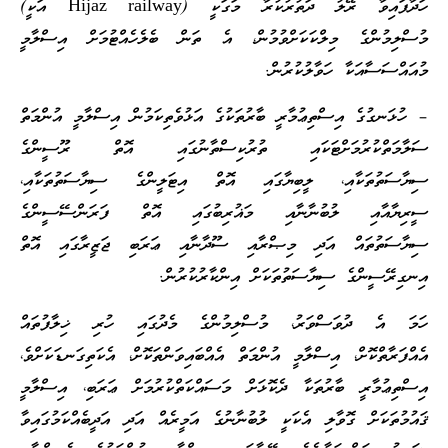
ހަދާފައިވާ ރޭލު ދަތުރުކުރާ މަގަކީ (Hijaz railway އަކީ)
މުސްލިމުންގެ މިލްކަކަށްވުމުން، އެ ތަން ބެލެހެއްޓުމަށް އިސްލާމީ
މުއައްސަސާއަކާ ހަވާލުކުރުން.
– ހުޅަނގުގެ އިސްތިޢުމާރީ ބާރުތަކުގެ އަޅުވެތިކަމުން އިސްލާމީ އުންމަތް
ސަލާމަތްކުރުމަށްޓަކައި ތުރުކިސްތާނުގައި އޮތް ރޫސީންގެ
ސިޔާސަތުތަކާއި، ލީބިޔާގައި އޮތް އިޓަލީންގެ ސިޔާސަތުތަކާއި،
ސީރިޔާއާއި ލުބުނާނާއި މަޣުރިބުގައި އޮތް ފަރަންސޭސީންގެ
ސިޔާސަތުތައް އަދި މިޞްރާއި ސޫދާނާއި ޢަރަބި ޖަޒީރާގައި އޮތް
އިނގިރޭސީންގެ ސިޔާސަތުތަކަށް އިންކާރުކުރުން.
ހަމަ އެ ދުވަސްވަރު، މުސްލިމުންގެ މެދުގައި ހުރި ޚިލާފުތައް
އެއްފަރާތްކޮށް، އިސްލާމީ އުންމަތް އެއްބައިވަންތަކޮށް، އެކަތިގަނޑަކަށްވެ،
އިސްތިޢުމާރީ ބާރުތަކާ ދެކޮޅަށް މަސައްކަތްކުރުމަށް ޢަރަބި، އިސްލާމީ
ޤައުމުތަކަށް ގޮވާލި އެކަކީ ލުބުނާނުގެ އަމީރެއް އަދި އަދީބެއްކަމުގައިވާ