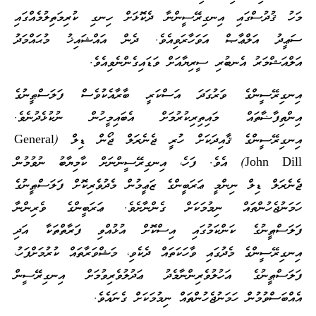
މަހު ޤުދުސްގައި އިނގިރޭސީންނާ ދެކޮޅަށް ހިނގި ކުރިމަތިލުމެއްގައި
ސަޢީދު އަލްޢާޞް އަވަހާރަވިއެވެ. ދެން އައްޝައިޚު މުޙައްމަދު
އަލްއަޝްމަރު އެނބުރި ސީރިޔާއަށް ވަޑައިގެންނެވިއެވެ.
އިނގިރޭސީންގެ ވަރުގަދަ އަސްކަރީ ބާރާއެކުވެސް ފަލަސްޠީނުގެ
އިންތިފާޟާތައް މައިތިރިކުރުމަށް އެބައިމީހުން ނުކުޅެދުނެވެ.
އިނގިރޭސީންގެ ޤާއިދަކަށް ހުރީ ޖެނެރަލް ޖޯން ޑިލް (General
John Dill) އެވެ. ފަހެ، އިނގިރޭސީންނަށް ކާމިޔާބު ނުވުމުން
ޖެނެރަލް ޑިލް ނިންމީ ޢަރަބީންގެ ޒަޢީމުން މެދުވެރިކޮށް ފަލަސްޠީނުގެ
ހަމަނުޖެހުންތައް ނިމުމަކަށް ގެންނާށެވެ. ޢަރަބީންގެ ވެރިންނާ
ފަލަސްޠީނުގެ ކަންކަމުގައި އިސްކޮށް އުޅުއްވި ފަރާތްތަކާ އަދި
އިނގިރޭސީންގެ މެދުގައި ވާހަކަތައް ދެކެވި، މަޝްވަރާތައް ކުރުމަށްފަހު،
ފަލަސްޠީނުގެ އަހުލުވެރިންނާމެދު ޢަދުލުވެރިވުމަށް އިނގިރޭސީން
އެއްބަސްވުމުން ހަމަނުޖެހުންތައް ނިމުމަކަށް ގެނައެވެ.