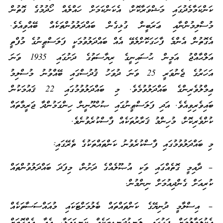
ކަންކަމާމެދުގައި މަޝްވަރާކޮށް، އެކަންކަމަށް ހައްލެއް ހޯދުމުގެ ގޮތުން
މުސްލިމުންނާއި ޢަރަބީން ގުޅިގެން ބައްދަލުވުންތަކެއް ބޭއްވިއެވެ.
އެގޮތުން އެންމެ ފާހަގަކޮށްލެވޭ އެއް ބައްދަލުވުމަކީ ފަލަސްޠީނުގެ މުފްތީ
އަލްޙާއްޖު އަމީން ޙުސައިނީގެ ރިޔާސަތުގެ ދަށުގައި 1935 ވަނަ
އަހަރުގެ ޖެނުވަރީ 25 ވަނަ ދުވަހު ޤުދުސްގައި ބޭއްވުނު މުސްލިމު
ޢިމްލުވެރިންގެ ބައްދަލުވުމެވެ. މި ބައްދަލުވުމުގައި 22 ޤައުމަކުން
ބައިވެރިވިއެވެ. އަދި ފަލަސްޠީނުގައި ޞުހްޔޫނީން ހިންގަމުންދާ ޖަރީމާތައް
ކުށްވެރިކޮށް، މުހިންމު ޤަރާރުތަކެއް ފާސްކުރެވުނެވެ.
މި ބައްދަލުވުމުގައި ފާސްކުރެވުނު ކަންތައްތަކުގެ ތެރޭގައި:
– ދާއިމީ ގޮތެއްގައި ވަކި އުޞޫލެއްގެ ދަށުން، މިފަދަ ބައްދަލުވުންތައް
ކުރިއަށް ގެންދިއުމަށް ނިންމުން.
– އިސްލާމީ ދުނިޔޭގެ ކަންތައްތައް ބެލުމަށްޓަކައި މުއައްސަސާތަކެއް
އެކުލަވާލުމަށް ފަހުގައި ލަނޑުދަނޑިތަކެއް ކަނޑައަޅާ، އެއާ އެއްގޮތަށް