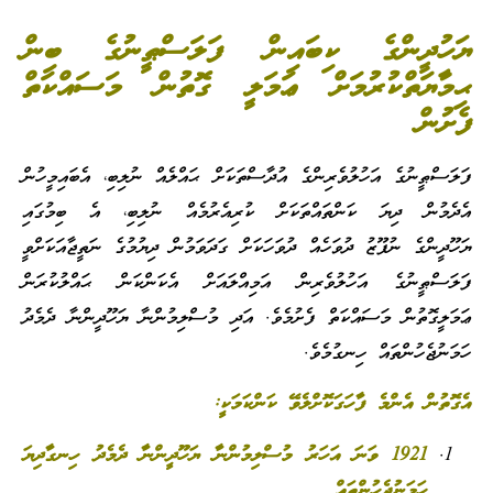
ޔަހުދީންގެ ކިބައިން ފަލަސްޠީނުގެ ބިން
ޙިމާޔަތްކުރުމަށް ޢަމަލީ ގޮތުން މަސައްކަތް
ފެށުން
ފަލަސްޠީނުގެ އަހުލުވެރިންގެ އުދާސްތަކަށް ޙައްލެއް ނުލިބި، އެބައިމީހުން
އެދެމުން ދިޔަ ކަންތައްތަކަށް ކުރިއެރުމެއް ނުލިބި، އެ ބިމުގައި
ޔަހޫދީންގެ ނުފޫޒު ދުވަހެއް ދުވަހަކަށް ގަދަވަމުން ދިޔުމުގެ ނަތީޖާއަކަށްވީ
ފަލަސްޠީނުގެ އަހުލުވެރިން އަމިއްލައަށް އެކަންކަން ޙައްލުކުރަން
ޢަމަލީގޮތުން މަސައްކަތް ފެށުމެވެ. އަދި މުސްލިމުންނާ ޔަހޫދީންނާ ދެމެދު
ހަމަނުޖެހުންތައް ހިނގުމެވެ.
އެގޮތުން އެންމެ ފާހަގަކޮށްލެވޭ ކަންކަމަކީ:
1921 ވަނަ އަހަރު މުސްލިމުންނާ ޔަހޫދީންނާ ދެމެދު ހިނގާދިޔަ
ހަމަނުޖެހުންތައް