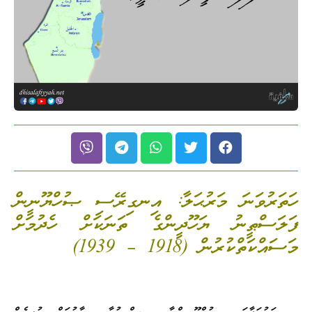
ހަތަރުވަނަ މަރުޙަލާ: އިނގިރޭސި ޞުހްޔޫނީން
ފަލަސްޠީނު ޔަހޫދީންގެ ތަނަކަށް ހެދުމަށް
މަސައްކަތްކުރުން (1918 – 1939)