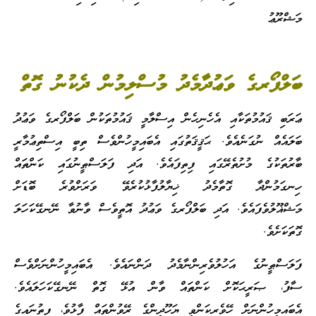
މަޝްރޫޢު
ބަލްފޯރގެ ވަޢުދާމެދު މުސްލިމުން ދެކުނު ގޮތް
ޢަރަބި ޤައުމުތަކާއި އެހެނިހެން އިސްލާމީ ޤައުމުތަކުން ބަލްފޯރގެ ވަޢުދު
ބަލައެއް ނުގަނެއެވެ. ޙަޤީޤަތުގައި އެބައިމީހުންވެސް ތިބީ އިސްތިޢުމާރީ
ބާރުތަކުގެ މުށުތެރޭގައި ފިތިފައެވެ. އަދި ފަލަސްޠީނުގައި ކަންތައް
ހިނގަމުންދާ ގޮތާމެދު ޚިޔާލުފާޅުކުރެވޭ ވަރަށްވުރެ ބޮޑަށް
މަޝްޣޫލުވެފައެވެ. އަދި ބަލްފޯރގެ ވަޢުދު އޮތީވެސް ވާނުވާ ނޭނގޭކަހަލަ
ގޮތަކަށެވެ.
ފަލަސްޠީނުގެ އަހުލުވެރިންނާމެދު ދަންނައެވެ. އެބައިމީހުންނަށްވެސް
ސާފު، ޞަރީޙަކޮށް ކަންތައް ވާން އުޅޭ ގޮތް ނޭނގޭކަހަލައެވެ.
އެބައިމީހުންނަށް ހޭވެރިކަންވީ ޔަހޫދީންގެ ރޭވުންތައް ފާޅުވެ، ފިތުނައިގެ