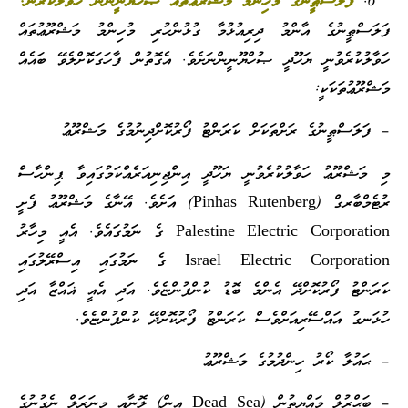
ފަލަސްޠީނުގެ މުހިންމު މަޝްރޫޢުތައް ޞުހްޔޫނީންނާ ހަވާލުކުރުން.
ފަލަސްޠީނުގެ އާންމު ދިރިއުޅުމާ ގުޅުންހުރި މުހިންމު މަޝްރޫޢުތައް
ހަވާލުކުރެވުނީ ޔަހޫދީ ޞުހްޔޫނީންނަށެވެ. އެގޮތުން ފާހަގަކޮށްލެވޭ ބައެއް
މަޝްރޫޢުތަކަކީ:
– ފަލަސްޠީނުގެ ރަށްތަކަށް ކަރަންޓު ފޯރުކޮށްދިނުމުގެ މަޝްރޫޢު
މި މަޝްރޫޢު ހަވާލުކުރެވުނީ ޔަހޫދީ އިންޖިނިއަރެއްކަމުގައިވާ ޕިންހާސް
ރުޓެމްބާރގް (Pinhas Rutenberg) އަށެވެ. އޭނާގެ މަޝްރޫޢު ފެށީ
Palestine Electric Corporation ގެ ނަމުގައެވެ. އެއީ މިހާރު
Israel Electric Corporation ގެ ނަމުގައި އިސްރޭލުގައި
ކަރަންޓު ފޯރުކޮށްދޭ އެންމެ ބޮޑު ކުންފުންޏެވެ. އަދި އެއީ ޣައްޒާ އަދި
ހުޅަނގު އައްސޭރިއަށްވެސް ކަރަންޓު ފޯރުކޮށްދޭ ކުންފުންޏެވެ.
– ޙައުލާ ކޯރު ހިންދުމުގެ މަޝްރޫޢު
– ބަޙްރުލް މައްޔިތުން (Dead Sea އިން) ލޮނާއި މިނަރަލް ނެގުނުގެ