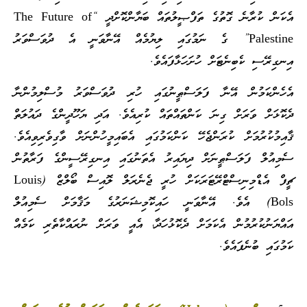
އެކަން ކުރާނެ ގޮތުގެ ތަފްޞީލުތައް ބަޔާންކޮށްދީ “The Future of
Palestine” ގެ ނަމުގައި ލިޔުމެއް އޭނާވަނީ އެ ދުވަސްވަރު
އިނގިރޭސި ކެބިނެޓަށް ހުށަހަޅާފައެވެ.
އެހެންކަމުން އޭނާ ފަލަސްޠީނުގައި ހުރި ދުވަސްވަރު މުސްލިމުންނާ
ދެކޮޅަށް ވަރަށް ގިނަ ކަންތައްތައް ކުރިއެވެ. އަދި ޔަހޫދީންގެ ދައުލަތް
ޤާއިމުކުރުމަށް ކުރަންޖެހޭ ކަންކަމުގައި އެބައިމީހުންނަށް ވާގިވެރިވިއެވެ.
ސެމިއުލް ފަލަސްޠީނަށް ދިޔައިރު އެތަނުގައި އިނގިރޭސީންގެ ފަރާތުން
ޗީފް އެޑްމިނިސްޓްރޭޓަރަކަށް ހުރީ ޖެނެރަލް ލޮއިސް ބޯލްޒް (Louis
Bols) އެވެ. އޭނާވަނީ ހައިކޮމިޝަނަރުގެ މަޤާމަށް ސެމިއުލް
އައްޔަނުކުރުމުން އެކަމަށް ދެކޮޅުހަދާ، އެއީ ވަރަށް ނުރައްކާތެރި ކަމެއް
ކަމުގައި ބުނެފައެވެ.