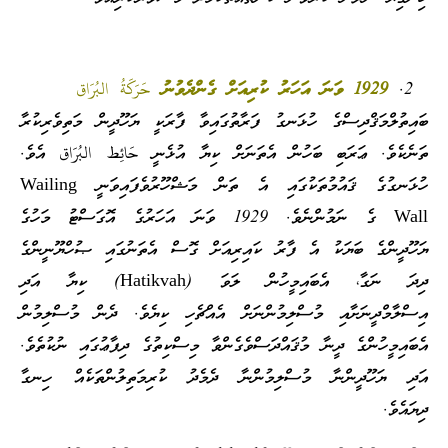
1929 ވަނަ އަހަރު ކުރިއަށް ގެންދެވުނު حَرَكَةُ البُرَاق
ބައިތުލްމަޤްދިސްގެ ހުޅަނގު ފަރާތުގައިވާ ފާރަކީ ޔަހޫދީން މަތިވެރިކުރާ
ތަނެކެވެ. ޢަރަބި ބަހުން އެތަނަށް ކިޔާ އުޅެނީ حَائِط البُرَاق އެވެ.
ހުޅަނގުގެ ޤައުމުތަކުގައި އެ ތަން މަޝްހޫރުވެފައިވަނީ Wailing
Wall ގެ ނަމުންނެވެ. 1929 ވަނަ އަހަރުގެ އޮގަސްޓު މަހުގެ
ޔަހޫދީންގެ ބަޔަކު އެ ފާރު ކައިރިއަށް ގޮސް އެތަނުގައި ޞުހްޔޫނީންގެ
ދިދަ ނަގާ، އެބައިމީހުން ލަވަ (Hatikvah) ކިޔާ އަދި
އިސްލާމްދީނަށާއި މުސްލިމުންނަށް އެއްޗެހި ކިޔެވެ. ދެން މުސްލިމުން
އެބައިމީހުންގެ ދީނާ މުޤައްދަސްވެގެންވާ މިސްކިތުގެ ދިފާޢުގައި ނުކުތެވެ.
އަދި ޔަހޫދީންނާ މުސްލިމުންނާ ދެމެދު ކުރިމަތިލުންތަކެއް ހިނގާ
ދިޔައެވެ.