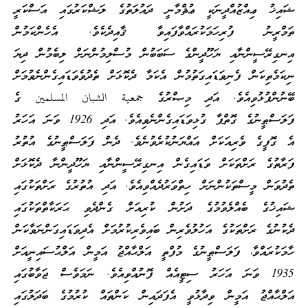
ޝައިޚު ޢިއްޒުއްދީނަކީ ޢުޘްމާނީ ދައުލަތުގެ ލަޝްކަރުގައި އަސްކަރީ
ތަމްރީނު ފުރިހަމަކުރައްވާފައިވާ ޤާއިދެކެވެ. އެހެންކަމުން
އިނގިރޭސީންނާއި ޔަހޫދީންގެ ސަބަބުން މުސްލިމުންނަށް ލިބެމުން ދިޔަ
ނިކަމެތިކަން ފެނިވަޑައިގަތުމުން އެކަމާ ދެކޮޅަށް ތެދުވެވަޑައިގެންނެވުމަށް
ބޭނުންފުޅުވިއެވެ. އަދި މިޞްރުގެ جمعية الشبان المسلمين ގެ
ފަލަސްޠީނުގެ ގޮތްޕާ ގުޅިވަޑައިގެންނެވިއެވެ. އަދި 1926 ވަނަ އަހަރު
އެ ގޮފީގެ ވެރިއަކަށް އައްޔަނުކުރެވުނެވެ. ދެން ފަލަސްޠީނުގެ އުތުރު
ފަރާތުގެ ރަށްތަކަށް ވަޑައިގެން އިނގިރޭސީންނާއި ޔަހޫދީންނާ ދެކޮޅަށް
ތެދުވަން މީސްތަކުންނަށް ހިތްވަރުދެއްވިއެވެ. އަދި އުތުރުގެ ރަށްތަކުގައި
ޝައިޚުގެ ބެއްލެވުމުގެ ދަށުން ކުރިއަށް ގެންދެވި ޙަރަކާތްތަކުގައި
ދެކުނުގެ ރަށްތަކުގެ އަހުލުވެރިން ބައިވެރިކުރުމަށް އެދިވަޑައިގަންނަވާކަން
ހާމަކުރައްވާ، ފަލަސްޠީނުގެ މުފްތީ އަލްޙާއްޖު އަމީން އަލްޙުސައިނީއަށް
1935 ވަނަ އަހަރު ސިޓީއެއް ފޮނުއްވިއެވެ. ނަމަވެސް ޖަވާބުގައި
އަލްޙާއްޖު އަމީން ވިދާޅުވީ އެފަދައިން ކަންތައް ކުރުމުގެ ބަދަލުގައި