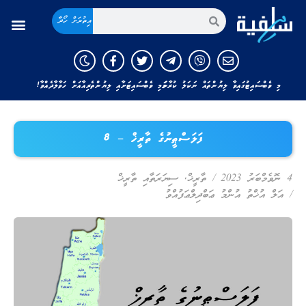
އިތުރަށް ހޯދާ
މި ވެބްސައިޓުގައިވާ ލިޔުންތައް ނަކަލު ކުރާނަމަ މި ވެބްސައިޓަށާއި ލިޔުންތެރިއާއަށް ހަވާލާދެއްވާ!
ފަލަސްޠީނުގެ ތާރީޚް – 8
4 ނޮވެމްބަރު 2023
/
ތާރީޚް
,
ސިޔަރަތާއި ތާރީޚް
/
އަލް އުޚްތު އުންމު ޢަބްދިލްޢަފުއްވު