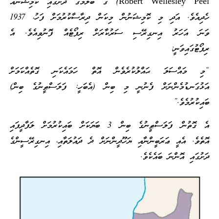
Robert Wellesley Peel) ގެ ބެލުމުގެ ދަށުގައި ކޮމިޝަނެއް
ހެދިއެވެ. އަދި މި ކޮމިޝަނުން މިކަން ދިރާސާކުރުމަށް ފަހު، 1937
ވަނަ އަހަރު އިނގިރޭސި ސަރުކާރަށް ރިޕޯޓެއް ފޮނުވިއެވެ. އެ
ރިޕޯޓުގައިވަނީ:
“މި މައްސަލަ ޙައްލުކުރެވެން އޮތް ހަމައެކަނި ގޮތެއްކަމަށް
އަޅުގަނޑުމެންނަށް ފެނުނީ މި ބިން (އެބަހީ: ފަލަސްޠީނުގެ ބިން)
ބައިކުރުމެވެ.”
އެ ގޮތުން ފަލަސްޠީނުގެ ބިން 3 ބަޔަކަށް ބައިކުރުމަށް ލަފާދީފައި
އޮތެވެ. އެއީ ޢަރަބީންނާއި ޔަހޫދީންނަށް ދެ ދައުލަތާއި، އިނގިރޭސީންގެ
ދަށުގައި އޮންނަ ބައެކެވެ.