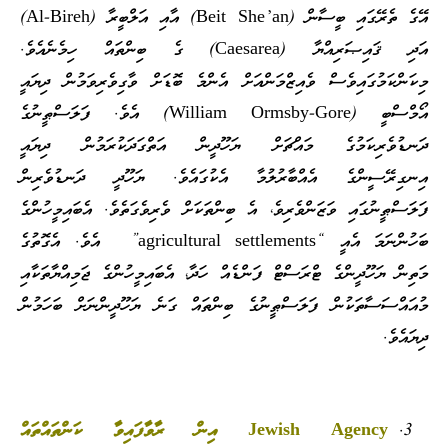
އޭގެ ތެރޭގައި ބީސާން (Beit She’an) އާއި އަލްބީރާ (Al-Bireh)
އަދި ޤައިޞަރިއްޔާ (Caesarea) ގެ ބިންތައް ހިމެނެއެވެ.
މިކަންކަމުގައިވެސް ވެއިޒްމަންއަށް އެންމެ ބޮޑަށް ވާގިވެރިވަމުން ދިޔައީ
އޯމްސްބީ (William Ormsby-Gore) އެވެ. ފަލަސްޠީނުގެ
ދަނޑުވެރިކަމުގެ މައްޗަށް ޔަހޫދީން އަތްގަދަކުރަމުން ދިޔައީ
އިނގިރޭސީންގެ އެއްބާރުލުމާ އެކުގައެވެ. ޔަހޫދީ ދަނޑުވެރިން
ފަލަސްޠީނުގައި ވަޒަންވެރިވެ، އެ ބިންތަކަށް ވެރިވެގަތެވެ. އެބައިމީހުންގެ
ބަހުންނަމަ އެއީ “agricultural settlements” އެވެ. އެގޮތުގެ
މަތިން ޔަހޫދީންގެ ޓްރަސްޓް ފަންޑެއް ހަދާ، އެބައިމީހުންގެ ޖަމިއްޔާތަކާއި
މުއައްސަސާތަކުން ފަލަސްޠީނުގެ ބިންތައް ގަނެ ޔަހޫދީންނަށް ބަހަމުން
ދިޔައެވެ.
Jewish Agency އިން ރާވާފައިވާ ކަންތައްތައް