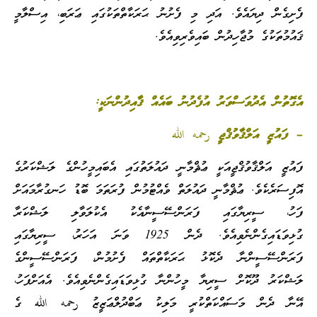
ފެށިގެން ދިޔައެވެ. އަދި މި ފެށުނު ޙަރަކާތްތަކުގައި ޢަރަބި، އިސްލާމީ
ޤައުމުތަކުގެ މުޖާހިދުން ބައިވެރިވިއެވެ.
އެގޮތުން އެދުވަސްވަރު އުފެދުނު ބައެއް ޤާއިދުންނަކީ:
– ފައުޒީ އަލްޤާވުޤްޖީ رحمه الله
ފައުޒީ އަލްޤާވުޤްޖީއަކީ ޢުޘްމާނީ ދައުލަތުގައި އެބައިމީހުންގެ ލަޝްކަރުގެ
އޮފިސަރެކެވެ. ޢުޘްމާނީ ދައުލަތް ވެއްޓުމުން ފުރަތަމަ ބޮޑު ހަނގުރާމައަށް
ފަހު، ސީރިޔާގައި ފަރަންސޭސީނާއެކު އެކުލަވާލި ލަޝްކަރާ
ގުޅިވަޑައިގެންނެވިއެވެ. ދެން 1925 ވަނަ އަހަރު، ސީރިޔާގައި
ފަރަންސޭސީންނާ ދެކޮޅު ޙަރަކާތްތައް ފެށުމުން، ފަރަންސޭސީންގެ
ލަޝްކަރު ދޫކޮށް ސީރިޔާ މީހުންނާ ގުޅިވަޑައިގެންނެވިއެވެ. އެއަށްފަހު،
އޭނާ ދެން މަސައްކަތްކުރީ މަލިކު ޢަބްދުލްޢަޒީޒު رحمه الله ގެ