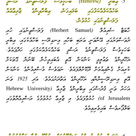
ޢިބްރީ (Hebrew) ބަހަކީވެސް ފަލަސްޠީނުގެ ރަސްމީ
ބަހެއްކަމެއްކަމުގައި ބަލައިގަނެ، ޢިބްރާއީންގެ ޖާމިޢާއެއް
ފަލަސްޠީނުގައި ހުޅުވުން.
ހާބަޓް ސެމިއުލް (Herbert Samuel) ފަލަސްޠީނުގައި ހުރި
ދުވަސްވަރުގައި އޭނާވަނީ ޢަރަބި ބަހާއި އިނގިރޭސި ބަހާއެކުގައި، ޢިބްރީ
ބަހަކީވެސް ފަލަސްޠީނުގެ ރަސްމީ ބަހެއްކަމެއްކަމުގައި ހަދާފައެވެ.
ޔަހޫދީންގެ ތަޢުލީމީ ކަންކަން އޮތީ އެބައިމީހުން ބޭނުން ގޮތަކަށް
ކުރިއަށް ގެންދިއުމަށް ދޫކޮށްލާފައެވެ. ނަމަވެސް މުސްލިމުންގެ ކަންކަން
އޮތީ އިނގިރޭސީންނާއި ޔަހޫދީންގެ އަތްދަށުގައެވެ. އަދި 1925 ވަނަ
އަހަރު ވަނީ ޤުދުސްގައި ޢިބްރީންގެ ޖާމިޢާ (Hebrew University
of Jerusalem) ހުޅުވާފައެވެ. މި ޖާމިޢާ ހުޅުވުމުގެ ރަސްމިއްޔާތުގައި
ބަލްފޯރވެސް ބައިވެރިވިއެވެ.