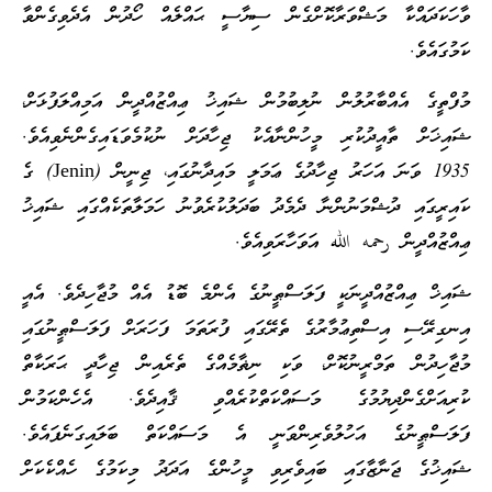
ވާހަކަދައްކާ މަޝްވަރާކޮށްގެން ސިޔާސީ ޙައްލެއް ހޯދުން އެދެވިގެންވާ
ކަމުގައެވެ.
މުފްތީގެ އެއްބާރުލުން ނުލިބުމުން ޝައިޚު ޢިއްޒުއްދީން އަމިއްލަފުޅަށް،
ޝައިޚަށް ތާއީދުކުރި މީހުންނާއެކު ޖިހާދަށް ނުކުމެވަޑައިގެންނެވިއެވެ.
1935 ވަނަ އަހަރު ޖިހާދުގެ ޢަމަލީ މައިދާނުގައި، ޖިނީން (Jenin) ގެ
ކައިރީގައި ދުޝްމަނުންނާ ދެމެދު ބަދަލުކުރެވުނު ހަމަލާތަކެއްގައި ޝައިޚު
ޢިއްޒުއްދީން رحمه الله އަވަހާރަވިއެވެ.
ޝައިޚް ޢިއްޒުއްދީނަކީ ފަލަސްޠީނުގެ އެންމެ ބޮޑު އެއް މުޖާހިދެވެ. އެއީ
އިނގިރޭސި އިސްތިޢުމާރުގެ ތެރޭގައި ފުރަތަމަ ފަހަރަށް ފަލަސްޠީނުގައި
މުޖާހިދުން ތަމްރީނުކޮށް، ވަކި ނިޡާމެއްގެ ތެރެއިން ޖިހާދީ ޙަރަކާތް
ކުރިއަށްގެންދިޔުމުގެ މަސައްކަތްކުރެއްވި ޤާއިދެވެ. އެހެންކަމުން
ފަލަސްޠީނުގެ އަހުލުވެރިންވަނީ އެ މަސައްކަތް ބަލައިގަނެފައެވެ.
ޝައިޚުގެ ޖަނާޒާގައި ބައިވެރިވި މީހުންގެ އަދަދު މިކަމުގެ ހެއްކެކަށް