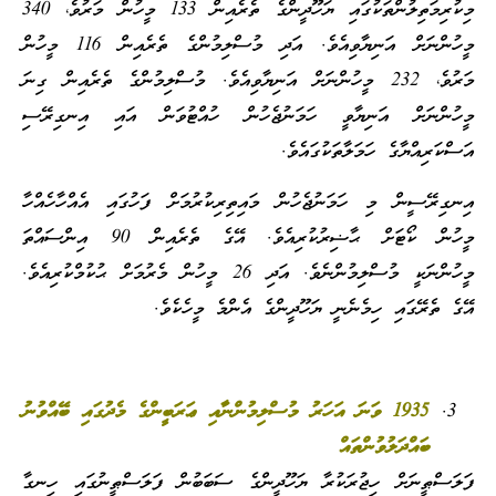
މިކުރިމަތިލުންތަކުގައި ޔަހޫދީންގެ ތެރެއިން 133 މީހުން މަރުވެ، 340
މީހުންނަށް އަނިޔާވިއެވެ. އަދި މުސްލިމުންގެ ތެރެއިން 116 މީހުން
މަރުވެ، 232 މީހުންނަށް އަނިޔާވިއެވެ. މުސްލިމުންގެ ތެރެއިން ގިނަ
މީހުންނަށް އަނިޔާވީ ހަމަނުޖެހުން ހުއްޓުވަން އައި އިނގިރޭސި
އަސްކަރިއްޔާގެ ހަމަލާތަކުގައެވެ.
އިނގިރޭސީން މި ހަމަނުޖެހުން މައިތިރިކުރުމަށް ފަހުގައި އެއްހާހެއްހާ
މީހުން ކޯޓަށް ޙާޟިރުކުރިއެވެ. އޭގެ ތެރެއިން 90 އިންސައްތަ
މީހުންނަކީ މުސްލިމުންނެވެ. އަދި 26 މީހުން މެރުމަށް ޙުކުމްކުރިއެވެ.
އޭގެ ތެރޭގައި ހިމެނެނީ ޔަހޫދީންގެ އެންމެ މީހެކެވެ.
1935 ވަނަ އަހަރު މުސްލިމުންނާއި ޢަރަބީންގެ މެދުގައި ބޭއްވުނު
ބައްދަލުވުންތައް
ފަލަސްޠީނަށް ހިޖުރަކުރާ ޔަހޫދީންގެ ސަބަބުން ފަލަސްޠީނުގައި ހިނގާ