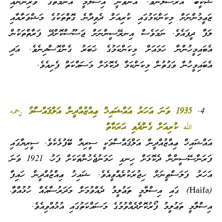
ޝަކީބު އަރްސަލާނެވެ. އޭނާވަނީ އިސްލާމީ އުންމަތުގެ ވެރިންނާއި
ޒަޢީމުންނަށް މިކަންކަމުގައި ކުރިއަށް ދެވިދާނެ ގޮތްތަކުގެ މަޝްވަރާއާއި
ލަފާ ދީފައެވެ. ނަމަވެސް އިނރޭސީންނަށް ޖަސޫސްކޮށްދޭ ފަރާތްތަކުން
އެބައިމީހުންނާ ހަމައަށް މިކަންކަމުގެ ޚަބަރު ގެންގޮސްދިނެވެ. އަދި
އެބައިމީހުން ވަގުތުން މިކަންކަމާ ދެކޮޅަށް މަސައްކަތް ފެށިއެވެ.
1935 ވަނަ އަހަރު އައްޝައިޚް ޢިއްޒުއްދީން އަލްޤައްސާމު رحمه
الله ކުރިއަށް ގެންދެވި ޙަރަކާތް
އައްޝައިޚް ޢިއްޒުއްދީން އަލްޤައްސާމަކީ ސީރިޔާ ބޭފުޅެކެވެ. ސީރިޔާގައި
ފަރަންސޭސީންނާ ދެކޮޅަށް ހިނގި ހަމަނުޖެހުންތަކަށް ފަހު، 1921 ވަނަ
އަހަރު ފަލަސްޠީނަށް ހިޖުރަކުރެއްވީއެވެ. ޝައިޚު ޢިއްޒުއްދީން ހައިފާ
(Haifa) ގައި އިސްލާމީ ތަޢުލީމު ދެއްވުމަށް މަދަރުސާއެއް ހުޅުއްވާ،
އިސްލާމީ ތަޢުލީމު ފޯރުކޮށްދެއްވުމުގެ މަސައްކަތުގައި އުޅުއްވިއެވެ.