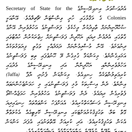
އެދުވަސްވަރު އިނގިރޭސީންގެ Secretary of State for the
Colonies ގެ މަޤާމުގައި ހުރީ ވިންސްޓަން ޗާޗިލްއެވެ. އޭނާއަކީ
ޞުހްޔޫނީންނަށް ތާއީދުކުރާ މީހެކެވެ. ފަލަސްޠީނުގެ އަހުލުވެރިން އޭނާގެ
ގާތުގައި އެދެމުން ދިޔައީ ޔަހޫދީން ފަލަސްޠީނަށް ހިޖުރަކުރުން ހުއްޓުވައި
ދިނުމަށެވެ. އޭނާ މުސްލިމުންނަށް ދަޅަދެއްކީ ވަގުތީ ފިޔަވަޅުތަކެއް
އަޅައިގެންނެވެ. މިކަންކަމާ ގުޅިގެން ލޭ ހޫނުވެފައި ތިބި ފަލަސްޠީނުގެ
އަހުލުވެރިންނާއި ޔަހޫދީންނާ އަދި އިނގިރޭސީންގެ މެދުގައި
ކުރިމަތިލުންތަކެއް ހިނގިއެވެ. މިކަންކަން ފެށުނީ ޔާފާ (Jaffa)
އިންނެވެ. ދެން އިސާހިތަކު މުޅި ފަލަސްޠީނުގައި މި ހަމަނުޖެހުންނަތައް
ފެތުރިގެން ދިޔައެވެ. ދެން ފަލަސްޠީނުގެ އަހުލުވެރިން ހަމަޖެއްސޭތޯ
އިނގިރޭސީން މަސައްކަތްކުރިއެވެ. އެއަށްފަހު ކަންތައްތައް ހިނގައިދިޔަ
ގޮތް ބަލާ، ތަޙުޤީޤުކުރުމަށްޓަކައި އިނގިރޭސީން ކޮމިޓީއެއް އެކުލަވާލާ
އެކަން ތަޙުޤީޤުކުރިއެވެ. އަދި ކުރިއަށް އޮތްތަނުގައި އެފަދަ ކަންކަން
ހިނގިޔަ ނުދޭން ކުރެވޭނެ ކަންތައްތަކާމެދު މަޝްވަރާކުރިއެވެ.