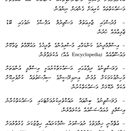
މަސައްކަތްތައް ކުރިއަށް ގެންދަން ނިންމުން.
– ޤުދުސްގައި ޖާމިޢަތުލް މަސްޖިދުލް އަޤްޞާގެ ނަމުގައި ބޮޑު
ޖާމިޢާއެއް ހެދުން.
– އިސްލާމްދީނުގެ ކަންކަމާއި މުސްލިމުންގެ ތާރީޚުގެ މައުލޫމާތު ޖަމާކޮށް
މައުސޫޢާއެއް (Encyclopedia އެއް) އެކުލަވާލުން.
– ފަލަސްޠީނުގެ ދިފާޢުގައި މަސައްކަތްކުރުމަކީ އިސްލާމީ އުންމަތަށް
މުހިންމުކަމަކަށް ވުމުން، އިނގިރޭސީންގެ ސިޔާސަތުތައް ކުށްވެރިކޮށް
އެކަމާ ދެކޮޅަށް މަސައްކަތްކުރުން.
– ފަލަސްޠީނުގެ ބިންތައް ރައްކާތެރިކުރުމަށްޓަކައި މަސައްކަތްކުރާނެ
އިސްލާމީ މުއައްސަސާއެއް އެކުލަވާލުން.
– ޢުޘްމާނީ ޚިލާފަތުގެ ދުވަސްވަރު ޝާމްކަރައާއި ޙިޖާޒުކަރަ ގުޅުވާލުމަށް