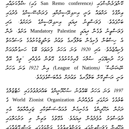
ކޮންފަރެންސްގައި (San Remo conference ގައި) ޝާމްކަރައާއި
ޢިރާޤުގެ ރަށްތައް ވަނީ އިނގިރޭސީންނާއި ފަރަންސޭސީންގެ މެދުގައި
ބަހާފައެވެ. ފަލަސްޠީނު ދިޔައީ އިނގިރޭސީންގެ ދަށަށެވެ. އަދި
ފަލަސްޠީނު ވެގެން ދިޔައީ Mandatory Palestine އަށެވެ. ދެން
އެ ހިސާބުން ފެށިގެން ބަލްފޯރގެ ވަޢުދު ތަންފީޒުކުރުމުގެ މަސައްކަތް
ފެށިއްޖެއެވެ. އަދި 1920 ވަނަ އަހަރު ފުރަތަމަ ބޮޑު ހަނގުރާމައަށް
ފަހު ދުނިޔޭގައި ޞުލްޙަ ޤާއިމުކުރުމުގެ ގޮތުން އުފެއްދި “ލީގް އޮފް
ނޭޝަންސް” (League of Nations) އިން 1922 ވަނަ އަހަރު
ވަނީ ރަސްމީކޮށް ބަލްފޯރގެ ވަޢުދަށް އެއްބަސްވެފައެވެ.
1897 ވަނަ އަހަރު ބޭއްވުނު ޞުހްޔޫނީންގެ ބައްދަލުވުމުގައި ހެޓްޒުލްގެ
ބެލުމުގެ ދަށުގައި އުފެއްދުނު World Zionist Organization ގެ
ދަށުން ޔަހޫދީންގެ އެހެނިހެން މުއައްސަސާތަކާއި ޖަމިއްޔާތައް އެކި
ދުވަސްވަރު އުފެދެމުން ދިޔައެވެ. އެގޮތުގެ މަތިން މި މަރުޙަލާގައި
ޔަހޫދީން ފަލަސްޠީނުގައި ވަޒަންވެރިވުމުގެ ކަންކަމުގައި ރަސްމީގޮތެއްގައި