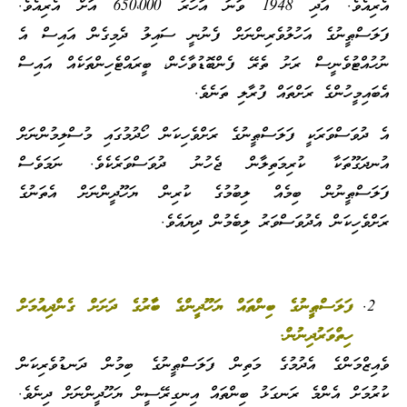
އެރިއެވެ. އަދި 1948 ވަނަ އަހަރު 650،000 އަށް އެރިއެވެ.
ފަލަސްޠީނުގެ އަހުލުވެރިންނަށް ފެނުނީ ސައިލު ދެމިގެން އައިސް އެ
ނުހުއްޓުވެނީސް ރަށު ތެރޭ ފެންބޮޑުވާހެން، ބީރައްޓެހިންތަކެއް އައިސް
އެބައިމީހުންގެ ރަށްތައް ފުރާލި ތަނެވެ.
އެ ދުވަސްވަރަކީ ފަލަސްޠީނުގެ ރަށްވެހިކަން ހޯދުމުގައި މުސްލިމުންނަށް
އުނދަގޫތަކާ ކުރިމަތިލާން ޖެހުނު ދުވަސްވަރެކެވެ. ނަމަވެސް
ފަލަސްޠީނުން ބިމެއް ލިބުމުގެ ކުރިން ޔަހޫދީންނަށް އެތަނުގެ
ރަށްވެހިކަން އެދުވަސްވަރު ލިބެމުން ދިޔައެވެ.
ފަލަސްޠީނުގެ ބިންތައް ޔަހޫދީންގެ ބާރުގެ ދަށަށް ގެންދިއުމަށް
ހިތްވަރުދިނުން.
ވެއިޒްމަންގެ އެދުމުގެ މަތިން ފަލަސްޠީނުގެ ބިމުން ދަނޑުވެރިކަން
ކުރުމަށް އެންމެ ރަނގަޅު ބިންތައް އިނގިރޭސީން ޔަހޫދީންނަށް ދިނެވެ.