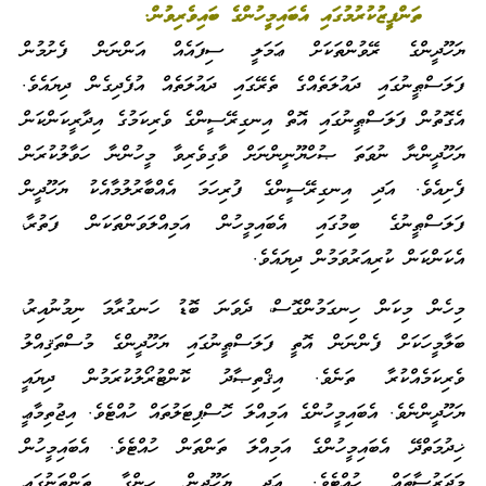
ތަންފީޒުކުރުމުގައި އެބައިމީހުންގެ ބައިވެރިވުން.
ޔަހޫދީންގެ ރޭވުންތަކަށް ޢަމަލީ ސިފައެއް އަންނަން ފެށުމުން
ފަލަސްޠީނުގައި ދައުލަތެއްގެ ތެރޭގައި ދައުލަތެއް އުފެދިގެން ދިޔައެވެ.
އެގޮތުން ފަލަސްޠީނުގައި އޮތް އިނގިރޭސީންގެ ވެރިކަމުގެ އިދާރީކަންކަން
ޔަހޫދީންނާ ނުވަތަ ޞުހްޔޫނީންނަށް ވާގިވެރިވާ މީހުންނާ ހަވާލުކުރަން
ފެށިއެވެ. އަދި އިނގިރޭސީންގެ ފުރިހަމަ އެއްބާރުލުމާއެކު ޔަހޫދީން
ފަލަސްޠީނުގެ ބިމުގައި އެބައިމީހުން އަމިއްލަވަންތަކަން ފަތުރާ،
އެކަންކަން ކުރިއަރުވަމުން ދިޔައެވެ.
މިހެން މިކަން ހިނގަމުންގޮސް، ދެވަނަ ބޮޑު ހަނގުރާމަ ނިމުނުއިރު،
ބަލާމީހަކަށް ފެންނަން އޮތީ ފަލަސްޠީނުގައި ޔަހޫދީންގެ މުސްތަޤިއްލު
ވެރިކަމެއްކުރާ ތަނެވެ. އިޤްތިޞާދު ކޮންޓުރޯލުކުރަމުން ދިޔައީ
ޔަހޫދީންނެވެ. އެބައިމީހުންގެ އަމިއްލަ ހޮސްޕިޓަލުތައް ހުއްޓެވެ. އިޖުތިމާޢީ
ޚިދުމަތްދޭ އެބައިމީހުންގެ އަމިއްލަ ތަންތަން ހުއްޓެވެ. އެބައިމީހުން
މަދަރުސާތައް ހުއްޓެވެ. އަދި ޔަހޫދީން ހިންގާ ތަންތަނުގައި