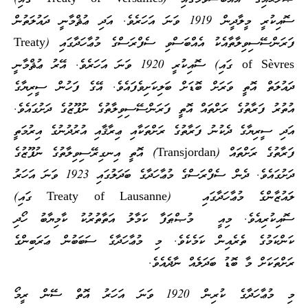
ސޮއިކުރީ މީލާދީން 1919 ވަނަ އަހަރެވެ. އަދި ޢުޘްމާނީ ދައުލަތުން
ފަރަންސޭސިވިލާތާއެކު އެއްބަސްވި ސެފްރަސްގެ މުޢާހަދާގައި (Treaty
of Sèvres ގައި) ސޮއިކުރީ 1920 ވަނަ އަހަރެވެ. އޭރު ޢުޘްމާނީ
ދައުލަތް އޮތީ ވަރަށް ބޮޑަށް ބަލިކަށިވެފައެވެ. އޭގެ ފަހުން ސީރިޔާގެ
އުތުރު ފަރާތުގެ ރަށްތައް އޮތީ ފަރަންސޭސިވިލާތުގެ ނުފޫޒުގެ ދަށުގައެވެ.
އަދި ސީރިޔާގެ ދެކުނު ފަރާތުގެ ރަށްތަކާއި ޢިރާޤާއި އުރުދުނުގެ އިރުމަތީ
ފަރާތުގެ ރަށްތައް (Transjordan) އޮތީ އިނގިރޭސިވިލާތުގެ ނުފޫޒުގެ
ދަށުގައެވެ. ދެން ސެފްރަސްގެ މުޢާހަދާގެ ބަދަލުގައި 1923 ވަނަ އަހަރު
ލައުޒާންގެ މުޢާހަދާގައި (Treaty of Lausanne ގައި)
ސޮއިކުރިއެވެ. މިއީ މުޞްޠަފާ ކަމާލު އަތާތުރުކު ކާމިޔާބު ހޯދި
ކަންކަމުގެ ތެރެއިން ކަމެކެވެ. މި މުޢާހަދާގެ ސަބަބުން ޢަރަބިންގެ
ރަށްތަކަށް މާ ބޮޑު ބަދަލެއް ނާދެއެވެ.
މި މުޢާހަދާގެ ކުރިން 1920 ވަނަ އަހަރު އޮތް ސޭން ރީމޯ