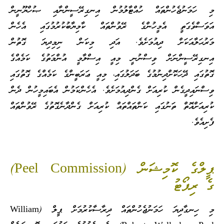
މި ހަމަނުޖެހުންތައް ހުއްޓާލުމުން އިނގިރޭސީންނާއި ޞުހްޔޫނީން
އަވަސްވެގަތީ އެމީހުންގެ ރޭވުންތައް ކާމިޔާބުކުރުމުގައި އެހެން
މަރުޙަލާއަކަށް ދިއުމަށެވެ. އަދި މިކަން ނިމިދިޔަ ގޮތުން
އިނގިރޭސީންނަށް ވިސްނުނީ މިއީ އިސްލާމީ އުންމަތުގެ ކަމެއްގެ
ގޮތުގައި ދޭހަކޮށްދިނުމުގެ ބަދަލުގައި، މިއީ ޢަރަބީންގެ ކަމެއްގެ ގޮތުގައި
ވިސްނައިދީގެން ކުރިއަށް ގެންދިއުމަށެވެ. އެހެންކަމުން އެބައިމީހުން ދެން
ކުރިއަށްއޮތް ތަނުގައި ކަންތައްތައް ކުރިއަށް ގެންދާނެގޮތުގެ ރޭވުންތައް
ފެށިއެވެ.
ޕީލްގެ ކޮމިޝަން (Peel Commission)
ގެ ރިޕޯޓު
މި ހިނގާދިޔަ ހަމަނުޖެހުންތައް ދިރާސާކުރުމަށް ޕީލް (William