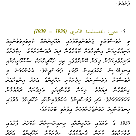
ފުދެއެވެ.
الثورة الفلسطينية الكبرى (1936 – 1939)
މި ދުވަސްވަރަކީ ޖަރުމަނުވިލާތުގައި ޔަހޫދީންނަށް ކުރިމަތިވަމުންދިޔަ
އަނިޔާވެރިކަން އިންތިހާއަށް ބޮޑުވެގެން ދިޔަ ދުވަސްވަރެކެވެ. ހިޓްލަރުގެ
އަނިޔާވެރިކަމުން ފިލަން ބޭނުންވެފައި ތިބި ޔަހޫދީންނަށް، ޞުހްޔޫނީންނާއި
އިނގިރޭސީން ހުޅުވައިދިން ދޮރަކީ ފަލަސްޠީނެވެ. އެހެންކަމުން މި
ދުވަސްވަރު ފަލަސްޠީނަށް ހިޖުރަކުރި ޔަހޫދީންގެ ޢަދަދު އިންތިހާއަށް
ގިނަވެގެން ދިޔައެވެ. މިކަން ވެގެންދިޔައީ އަލިފާނަށް ދަރުއެޅުން
ކަހަލަކަމަކަށެވެ. އަދި ފަލަސްޠީނުގެ އަހުލުވެރިންނާއި ޔަހޫދީންގެ މެދުގައި
ހިނގަމުންދިޔަ ހަމަނުޖެހުންތަކަށް އިތުރުވި ބޮޅަކަށެވެ.
1930 ގެ ތެރޭގައި ޔަހޫދީންނާއި އިނގިރޭސީންނާ ދެކޮޅަށް ފާޅުގައި
މުޒާހަރާތައް ކުރަން ފެށިއްޖެއެވެ. ހިޖުރަކުރާ ޔަހޫދީންގެ ޢަދަދު