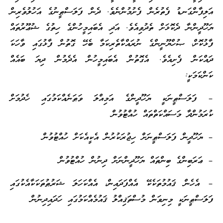
އަލިފާންގަނޑު ފެތުރެން ފެށުމުންނެވެ. ދެން ފަލަސްޠީނުގެ އަހުލުވެރިން
ޔަހޫދީންނާ ދެކޮޅަށް ތެދުވިއެވެ. އަދި އެބައިމީހުންގެ ހިތުގެ ޝުޢޫރުތައް
ފާޅުކޮށް، ޞުހްޔޫނީންގެ ނުރައްކާތެރިކަމާ ބެހޭ ގޮތުން ފާޅުގައި ވާހަކަ
ދައްކަން ފެށިއެވެ. އެގޮތުން އެބައިމީހުން އެދެމުން ދިޔަ ބައެއް
ކަންކަމަކީ:
– ފަލަސްޠީނަކީ ޔަހޫދީންގެ އަމިއްލަ ވަޠަނެއްކަމުގައި ހެދުމަށް
ކުރަމުންދާ މަސައްކަތްތައް ހުއްޓުވުން
– ޔަހޫދީން ފަލަސްޠީނަށް ހިޖުރަކުރުން އެކީއެކަށް ހުއްޓުވުން
– ޢަރަބިންގެ ބިންތައް ޔަހޫދީންނަށް ދިނުން ހުއްޓުވުން
– އެހެން ޤައުމުތަކެކޭ އެއްފަދައިން، އެއްކަހަލަ ޝަރުޠުތަކަކާއެކުގައި
ފަލަސްޠީނަކީ މިނިވަން މުސްތަޤިއްލު ޤައުމެއްކަމުގައި ހަދައިދިނުން