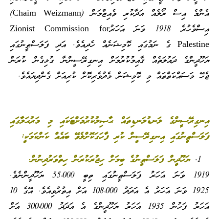
އެންމެ އިސް ރޯލެއް އަދާކުރި ވެއިޒްމަން (Chaim Weizmann)
އިސްވެހުރެ 1918 ވަނަ އަހަރުZionist Commission for
Palestine ގެ ނަމުގައި ކޮމިޝަނެއް ހެދިއެވެ. އަދި ފަލަސްޠީނުގައި
ޔަހޫދީންގެ ދައުލަތެއް ޤާއިމުކުރުމަށް އިނގިރޭސީންނާ ގުޅިގެން ކުރަން
ޖެހޭ މަސައްކަތްތައް މި ކޮމިޝަން މެދުވެރިކޮށް ކުރިއަށް ގެންދިޔައެވެ.
އިނގިރޭސީންގެ ލަނޑުލަނޑިތައް ޙާޞިލުކުރުމަށްޓަކައި މި މަރުޙަލާގައި
ފަލަސްޠީނުގައި އިނގިރޭސީން ކުރި ފާހަގަކޮށްލެވޭ ބައެއް ކަންކަމަކީ:
ޔަހޫދީން ފަލަސްޠީނުގެ ބިމަށް ހިޖުރަކުރަން ހިތްވަރުދިނުން.
1919 ވަނަ އަހަރު ފަލަސްޠީނުގައި ތިބީ 55،000 ޔަހޫދީންނެވެ.
1925 ވަނަ އަހަރު އެ އަދަދު 108،000 އަށް އިތުރުވިއެވެ. އޭގެ 10
އަހަރު ފަހުން 1935 އަހަރު ޔަހޫދީންގެ އެ އަދަދު 300،000 އަށް