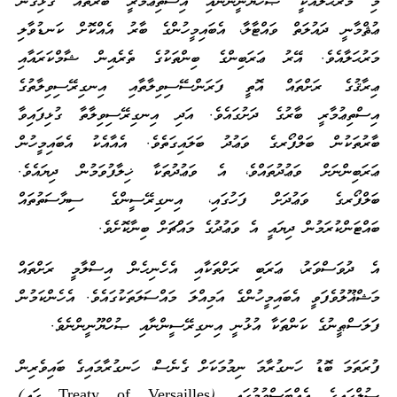
މި މަރުޙަލާއަކީ ޞުހްޔޫނީންނާއި އިސްތިޢުމާރީ ބާރުތައް ގުޅިގެން
ޢުޘްމާނީ ދައުލަތް ވައްޓާލާ، އެބައިމީހުންގެ ބާރު އެއްކޮށް ކަނޑުވާލި
މަރުޙަލާއެވެ. އޭރު ޢަރަބިންގެ ބިންތަކުގެ ތެރެއިން ޝާމްކަރައާއި
ޢިރާޤުގެ ރަށްތައް އޮތީ ފަރަންސޭސިވިލާތާއި އިނގިރޭސިވިލާތުގެ
އިސްތިޢުމާރީ ބާރުގެ ދަށުގައެވެ. އަދި އިނގިރޭސިވިލާތާ ގުޅިފައިވާ
ބާރުތަކުން ބަލްފޯރގެ ވަޢުދު ބަލައިގަތެވެ. އެއާއެކު އެބައިމީހުން
ޢަރަބިންނަށް ވަޢުދުތައްވެ، އެ ވަޢުދުތަކާ ޚިލާފުވަމުން ދިޔައެވެ.
ބަލްފޯރގެ ވަޢުދަށް ފަހުގައި، އިނގިރޭސީންގެ ސިޔާސަތުތައް
ބައްޓަންކުރަމުން ދިޔައީ އެ ވަޢުދުގެ މައްޗަށް ބިނާކޮށެވެ.
އެ ދުވަސްވަރު، ޢަރަބި ރަށްތަކާއި އެހެނިހެން އިސްލާމީ ރަށްތައް
މަޝްޣޫލުވެފަވީ އެބައިމީހުންގެ އަމިއްލަ މައްސަލަތަކުގައެވެ. އެހެންކަމުން
ފަލަސްޠީނުގެ ކަންތަކާ އުޅުނީ އިނގިރޭސީންނާއި ޞުހްޔޫނީންނެވެ.
ފުރަތަމަ ބޮޑު ހަނގުރާމަ ނިމުމަކަށް ގެނެސް، ހަނގުރާމައިގެ ބައިވެރިން
ޞުލްޙައިގެ އެއްބަސްވުމުގައި (Treaty of Versailles ގައި)