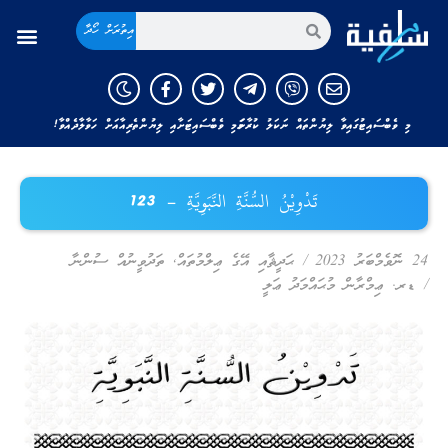
އިތުރަށް ހޯދާ
މި ވެބްސައިޓުގައިވާ ލިޔުންތައް ނަކަލު ކުރާނަމަ މި ވެބްސައިޓަށާއި ލިޔުންތެރިއާއަށް ހަވާލާދެއްވާ!
تَدْوِيْنُ السُّنَّةِ النَّبَوِيَّةِ – 123
24 ނޮވެމްބަރު 2023
/
ޙަދީޘާއި އޭގެ ޢިލްމުތައް
,
ތަދުވީނުއް ސުންނާ
/
ޑރ. ޢިމްރާން މުޙައްމަދު ޢަލީ