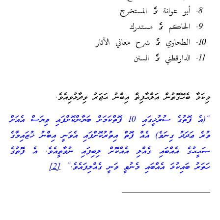
أبو عوانة ގެ المستخرج
الحاكم ގެ مستدرك
الطحاوي ގެ شرح معاني الآثار
الدارقطني ގެ السنن
މިކަމާ ބެހޭގޮތުން އަލްޙާފިޡް އިބްނު ޙަޖަރު ވިދާޅުވިއެވެ.
“(އެ ފޮތުގެ ސުރުޚީގައި 10 ފޮތްކަމަށް ބަޔާންކޮށްފައި ވިޔަސް އެއަށް
ވުރެ ޢަދަދު ގިނަވެ) އެއް ފޮތް އިތުރުކޮށްފައި އެވަނީ އިބްނު ޚުޒައިމާގެ
ޞަޙީޙުގެ އެއްބައި ގެއްލި އެއްކޮށް ލިބިފައި ނުވާތީއެވެ. އެ ފޮތުގެ
ހަތަރު ބައިކުޅަ އެއްބައި މެނުވީ ވަނީ ގެއްލިފައެވެ.”
[2]
____________________