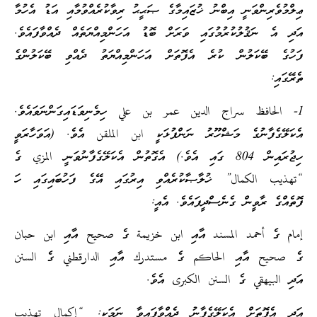
ޢިލްމުވެރިންވަނީ އިބްނު ޚުޒައިމާގެ ޞަޙީޙު ރިވާކުރެއްވުމާއި އަޑު އެހުމާ
އަދި އެ ނަޤުލުކުރުމުގައި ވަރަށް ބޮޑު އަހަންމިއްޔަތެއް ދެއްވާފައެވެ.
ފަހުގެ ބޭކަލުން ކުރެ އެފޮތަށް އަހަންމިއްޔަތު ދެއްވި ބޭކަލުންގެ
ތެރޭގައި:
1- الحافظ سراج الدين عمر بن علي ހިމެނިވަޑައިގަންނަވައެވެ.
އެކަލޭގެފާނުގެ މަޝްހޫރު ނަންފުޅަކީ ابن الملقن އެވެ. (އަވަހާރަވީ
ހިޖުރައިން 804 ގައި އެވެ.) އެގޮތުން އެކަލޭގެފާނުވަނީ المزي ގެ
“تهذيب الكمال” ޚުލާޞާކުރެއްވި އިރުގައި އޭގެ ފަހުބައިގައި ހަ
ފޮތެއްގެ ރާވީން ގެނެސްދީފައެވެ. އެއީ:
إمام ގެ أحمد المسند އާއި ابن خزيمة ގެ صحيح އާއި ابن حبان
ގެ صحيح އާއި الحاكم ގެ مستدرك އާއި الدارقطني ގެ السنن
އަދި البيهقي ގެ السنن الكبرى އެވެ.
އަދި އެފޮތަށް އެކަލޭގެފާނު ދެއްވާފައިވާ ނަމަކީ: “إكمال تهذيب