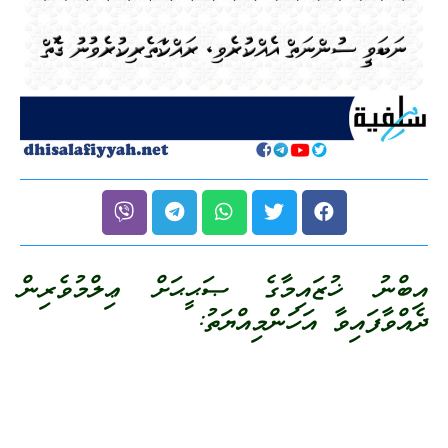
އިބްނު ޚުޒައިމާގެ ޞަޙީޙަށް ޢިލްމުވެރިން
ދެއްވާފައިވާ އަހަންމިއްޔަތު: