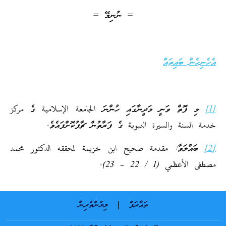
= ނުނިމޭ =
އެހެނިހެން ބައިތައް
[1]
މި ފޮތް ވަނީ މަދީނާގައި ހުންނަ الجامعة الإسلامية ގެ مركز
خدمة السنة والسيرة النبوية ގެ ފަރާތުން ޗާޕުކޮށްފައެވެ.
[2]
ބައްލަވާ: مقدمة صحيح ابن خزيمة لمحققه الدكتور محمد
مصطفى الأعظمي (1 / 22 – 23).
ތަޢާރަފް
ލިޔުންތެރިން