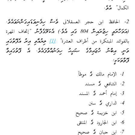
الكمال” އެވެ.
2- الحافظ ابن حجر العسقلانى ވެސް ހިމެނިވަޑައިގަންނަވައެވެ.
(އަވަހާރަވީ ހިޖުރައިން 804 ގައި އެވެ.) އެކަލޭގެފާނު “إتحاف المهرة
بالفوائد المبتكرة من أطراف العشرة”
[1]
ލިޔުއްވި އިރު އެފޮތުގައި
ވަނީ އިބްނު ޚުޒައިމާގެ ޞަޙީޙު ހިމަނުއްވާފައެވެ. އެ ފޮތުގައިވާ
ފޮތްތަކަކީ:
الإمام مالك ގެ موطأ
الشافعي ގެ مسند
إمام أحمد ގެ المسند
الدارمي ގެ سنن
ابن خزيمة ގެ صحيح
ابن الجارود ގެ المنتقى
ابن حبان ގެ صحيح