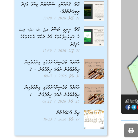
ފޮތް: ޤުރުއާނާއި ސުންނަތުން ތިބާގެ ޢަޤީދާ
ލިބިގަންނާށެވެ!
21 ޖޫން 2026
13:28
ފޮތް: ކީރިތި ރަސޫލާ صلى الله عليه وسلم
ގެ ކައިވެނިފުޅުތަކާ މެދު ދެކެވޭ ވާހަކަތަކުގެ
ޙަޤީޤަތް
21 ޖޫން 2026
12:39
އާޔަތެއް ތަފްސީރުކުރުމުގައި ޢިލްމުވެރިން
އިޖްމާޢުވުން ނުވަތަ ޚިލާފުވުން – 2
31 މާޗް 2026
08:17
އާޔަތެއް ތަފްސީރުކުރުމުގައި ޢިލްމުވެރިން
އިޖްމާޢުވުން ނުވަތަ ޚިލާފުވުން – 1
25 މާޗް 2026
08:22
ޢީދު ފާހަގަކުރުން
19 މާޗް 2026
16:23