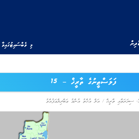
ުދިން
މި ވެބްސައިޓުގައިވާ 
ފަލަސްޠީނުގެ ތާރީޚް – 15
,
ސިޔަރަތާއި ތާރީޚް
/
އަލް އުޚްތު އުންމު ޢަބްދިލްޢަފުއްވު