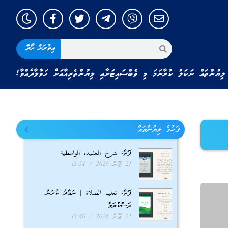
އިތުރަށް ހޯދާ
ލިޔުންތައް ނަކަލު ކުރާނަމަ މި ވެބްސައިޓަށާއި ލިޔުންތެރިއާއަށް ހަވާލާދެއްވާ!
ފަހުގެ ލިޔުންތައް
ފޮތް: شرح العقيدة الواسطية
21 ޖޫން 2026
13:54
ފޮތް: تعليم الصلاة | ނަމާދު ކުރަން
ދަސްކުރަމާ
21 ޖޫން 2026
13:40