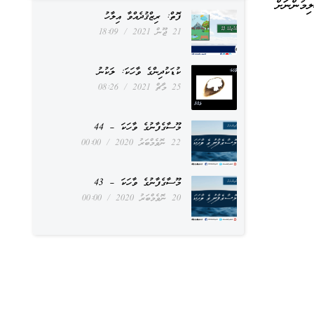
ިމުންނަށް
ފޮތް: ރިޒްޤުދެއްވާ އިލާހު
21 ޖޫން 2021
18:09
ކުޑަކުދިންގެ ވާހަކަ: ލަކުނު
25 މާޗް 2021
08:26
މޫސާގެފާނުގެ ވާހަކަ – 44
22 ނޮވެމްބަރު 2020
00:00
މޫސާގެފާނުގެ ވާހަކަ – 43
20 ނޮވެމްބަރު 2020
00:00