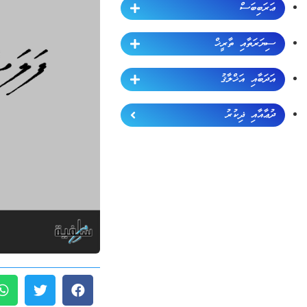
ޢަރަބިބަސް
ސިޔަރަތާއި ތާރީޚް
އަދަބާއި އަޚްލާޤު
ދުޢާއާއި ޛިކުރު