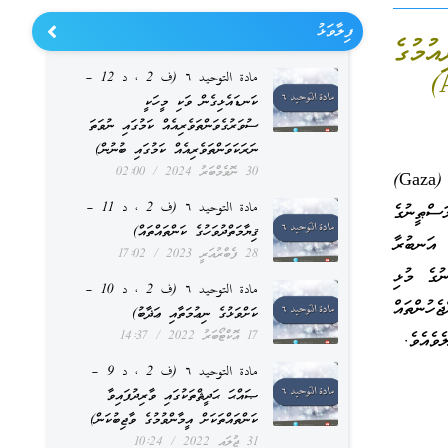
ފިލާވަޅު
ުމުގެ
مادة التوحيد ٦ (ف 2 ، د 12 –
ކަނޑައެޅިގެން ވަކި މީހަކީ
ސުވަރުގެވަންތަވެރިއެއް ކަމުގައި ނުވަތަ
ނަރަކަވަންތަވެރިއެއް ކަމުގައި ބުނުން)
30 ނޮވެމްބަރު 2024
02:00
1967 ވަނަ އަހަރުގެ ހަނގުރާމައަށް ފަހުގައި ހުޅަނގު އައްސޭރި (West Bank) އާއި ޣައްޒާ (Gaza)
مادة التوحيد ٦ (ف 2 ، د 11 –
ަސްޠީނުގެ
ޤިޔާމަތްދުވަހުގެ ކަންތައްތައް)
ް އަނބުރާ
28 ފެބްރުއަރީ 2023
17:02
ނުގެ މުޅި
مادة التوحيد ٦ (ف 2 ، د 10 –
ެހުންތައް
ކަށްވަޅުގެ ނިޢުމަތާއި ޢަޛާބު)
17 އޮކްޓޯބަރު 2022
14:37
مادة التوحيد ٦ (ف 2 ، د 9 –
ޞައްޙަ ޙަދީޘްތަކުގައި ވާރިދުފައިވާ
ކަންތައްތަކަށް އީމާންވުމުގެ ވާޖިބުކަން)
31 ޖުލައި 2022
10:24