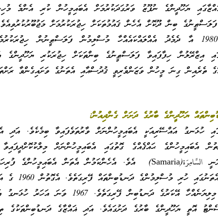
ްޒާގައި ޔަހޫދީންގެ ނުފޫޒު ވަރުގަދަކުރުމަށް އެބައިމީހުން ކުރި އެންމެ މުހިނ
ލަސްޠީނުގެ ބިން ދޫކޮށް އެހެން ޤައުމުތަކަށް ހިޖުރަކުރުމަށް މަޖުބޫރުކުރުވިއެވެ.
ނަތީޖާއަކީ 1974 – 1980 އާ ދެމެދު އެއްލައްކައެއްހާ މުސްލިމުން ފަލަސްޠީނުން ހިޖުރަކުރ
ައި އިޒްރޭލުން ހިފާފައިވާ ފަލަސްޠީނުގެ ބިންތަކަށް ހިޖުރަކުރި ޔަހޫދީންގެ ޢ
ޭގެ ތެރެއިން ގިނަ މީހުން ވަޒަންވެރިވީ ޤުދުސްއާއި އެތަނުގެ ވަށައިގެންވާ ރަށްތަކ
ބިންތައް ޔަހޫދީންގެ ބާރުގެ ދަށަށް ގެންދިއުން:
ައި ހުޅަނގު އައްސޭރިއަކީ އެބައިމީހުންނަށް ވާރުތަވެފައިވާ ބިމެކެވެ. އަދި އެބ
ތުން އެބައިމީހުންގެ ޙައްޤެއްގެ ގޮތުގައި އެބައިމީހުންނަށް މިލްކުކޮށްދީފައިވާ 
އެތަނަށް އެބައިމީހުން ކިޔަނީ السَّامِرَة‎ (Samaria) އެވެ. އެހެންކަމުން އެތަން އެބައިމީހުންގ
ދަށަށް ގެންދިއުމަށްޓަކައި އެތަނުގައި ހުރި މުސ
ތެރޭގައި އެބައިމީހުން 2 މިލިޔަނެއްހާ އޭކަރުގެ ދަނޑުބިން ފޭރިގަތެވެ. 1967 ވަނ
ންތަކުގެ 50 ޕަސެންޓު އޮތީ ޔަހޫދީންގެ ބާރުގެ ދަށުގައެވެ. އަދި ޣައްޒާގެ ދަނޑުބިންތަކުގެ ތި