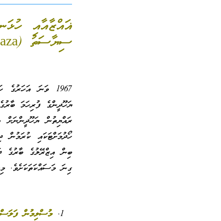
ޣައްޒާއާއި ހުޅަ
ސިޔާސަތު (Annexation of the West Bank and Gaza)
ޔަހޫދީންގެ ފުރިހަމަ ބާރުގ
ރައްޔިތުން ޔަހޫދީންނަށް އ
ހޯދުމަށްޓަކައި ކުރަމުން ދ
ބިން އިޒްރޭލުގެ ބާރުގެ ދަ
ގިނަ މަސައްކަތަކަށެވެ. މިކަމުގައި
މުސްލިމުން ފަލަސްޠީ