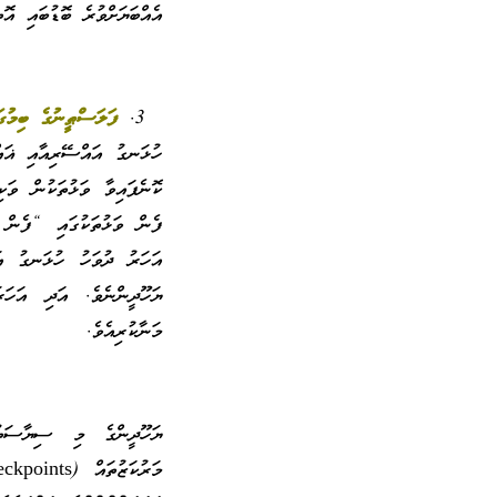
އެއްބަޔަށްވުރެ ބޮޑުބައި އޮތ
ފަލަސްޠީނުގެ ބިމުގ
ހުޅަނގު އައްސޭރިއާއި ޣައް
ކޮނެފައިވާ ވަޅުތަކުން ވަކ
ފެން ވަޅުތަކުގައި “ފެން 
މަނާކުރިއެވެ.
ޔަހޫދީންގެ މި ސިޔާސަތުތ