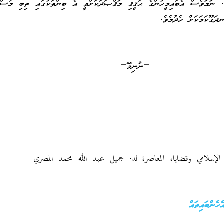
ވެ. ނަމަވެސް އެބައިމީހުންގެ ޙަޤީޤި މަޤްޞަދަކަށްވީ އެ ބިންތަކުގައި ތިބި މުސްލ
ދަގޫކަމަކަށް ހެދުމެވެ.
=ނުނިމޭ=
لإسلامي وقضاياه المعاصرة لد. جميل عبد الله محمد المصري
ެންބައިތައް