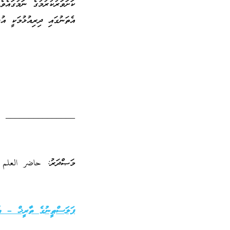
ކަށަވަރުކުރުމުގެ ނަމުގައެ
އެތަނުގައި ދިރިއުޅުމަކީ އުނ
_______________
މަޞްދަރު: حاضر العلم ا
ފަލަސްޠީނުގެ ތާރީޚް – އެހ