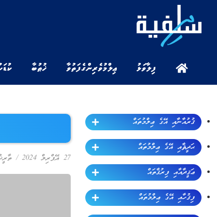
ފިލާވަޅު
ޢިލްމުވެރިންގެ ފަތުވާ
ޚުޠުބާ
ކުޑަކ
ޤުރުއާނާއި އޭގެ ޢިލްމުތައް
ޙަދީޘާއި އޭގެ ޢިލްމުތައް
27 އޭޕްރިލް 2024
/
ތާރީޚް
ޢަޤީދާއާއި ފިރުޤާތައް
ފިޤުހާއި އޭގެ ޢިލްމުތައް