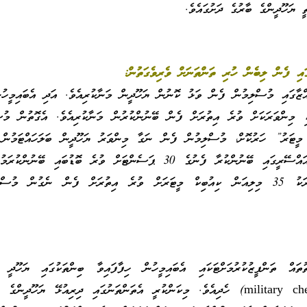
ީ ޔަހޫދީންގެ ބާރުގެ ދަށުގައެވެ.
ައި ފެން ލިބެން ހުރި ތަންތަނަށް ވެރިވެގަތުން:
ޒާގައި މުސްލިމުން ފެން ވަޅު ކޮނުން ޔަހޫދީން މަނާކުރިއެވެ. އަދި އެބައިމީހު
ި މިންވަރަކަށް ވުރެ އިތުރަށް ފެން ބޭނުންކުރުން މަނާކުރިއެވެ. އެގޮތުން މުސ
މީޓަރު” ހަރުކޮށް، މުސްލިމުން ފެން ނަގާ މިންވަރު ޔަހޫދީން ބަލަހައްޓަމުން ދ
އަހަރު ދުވަހު ހުޅަނގު އައްސޭރީގައި ބޭނުންކުރާ ފެނުގެ 30 ޕަސެންޓަށް ވުރެ ބޮޑުބައި ބޭ
ޔަހޫދީންނެވެ. އަދި އަހަރަކު 35 މިލިއަން ކިއުބިކް މީޓަރަށް ވުރެ އިތުރަށް ފެން ނެގުން މުސ
ައް ތަންފީޒުކުރުމަށްޓަކައި އެބައިމީހުން ހިފާފައިވާ ބިންތަކުގައި ޔަހޫދީ 
މަރުކަޒުތައް (military checkpoints) ހެދިއެވެ. މިކަންކުރީ އެތަންތަނުގައި ދިރިއުޅޭ ޔަހޫދީން