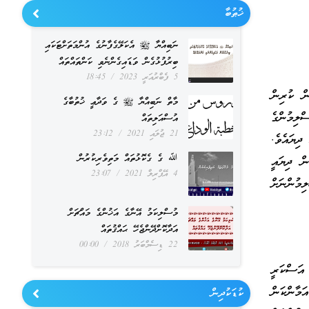
ޚުޠުބާ
ނަބިއްޔާ ﷺ އެކަލޭގެފާނުގެ އުންމަތަށްޓަކައި
ބިރުފުޅުގެން ވަޑައިގެންނެވި ކަންތައްތައް
5 ފެބްރުއަރީ 2023
18:45
ން ކުރިން
މާތް ނަބިއްޔާ ﷺ ގެ ވަދާޢީ ޚުތުބާގެ
ްލިމުންގެ
އުސްއަލިތައް
21 ޖުލައި 2021
23:12
ިޔައެވެ.
ﷲ ގެ ގެކޮޅުތައް މަތިވެރިކުރުން
ނުންކުރަމުން ދިޔައީ
4 އޭޕްރިލް 2021
23:07
ްލިމުންނަށް
މުސްލިކަމު އޭނާގެ އަޚުންގެ މައްޗަށް
އަދާކޮށްދޭންޖެހޭ ޙައްޤުތައް
22 ޑިސެމްބަރު 2018
00:00
އަސްކަރީ
ގެ އަމާންކަން
ކުޑަކުދިން