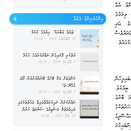
ްމު އެއް
 މިކަމުގެ
ޢިލްމުވެރިންގެ ފަތުވާ
ުމެވެ. އަދި
ަދަދުވެސް
“ޖުމުޢާ މުބާރަކާ” ކިޔުމުގެ ޙުކުމް
15 ނޮވެމްބަރު 2024
23:54
ުގައެވެ.
އަތުކުރި އޮޅައިގެން ނަމާދުކުރުމުގެ ޙުކުމް
3 އޭޕްރިލް 2024
20:14
ައިމީހުން
ކަންފަތަށް އަޅާ ބޭހެއް ބޭނުންކުރުމުން ރޯދަ
ގެއްލޭ ތަ؟
ބިމެކެވެ.
5 އޭޕްރިލް 2023
07:12
ެ ފުރިހަމަ ބާރުގެ
ނަމާދުކުރުން ނަހީކުރައްވާފައިވާ ވަގުތުތަކުގައި
ްލިމުންގެ ދަނޑުބިންތައް ފޭރިގަތެވެ. އެގޮތުން 1960 ގެ އަހަރުތަކުގެ
ތަޙިއްޔަތުލް މަސްޖިދުގެ ސުންނަތް ކުރުން
ަ އަހަރު ހުޅަނގު އައްސޭރީގެ
28 މާޗް 2023
18:00
ންބައިކުޅަ