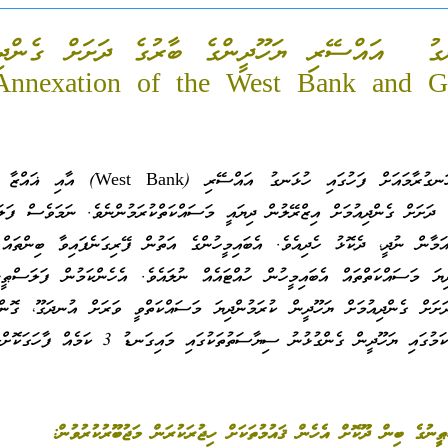
ނގު އައްސޭރި ޔަހޫދީންގެ ބާރުގެ ދަށަށް ގެންދިއ
ެ ދަށަށް ގެންދިއުމަށް އިޒްރޭލުން ދިޔައީ މަސައްކަތްކުރަމުންނެވެ. ނަމަވެސް ފަލ
ަމާން ނުދީ، ދެކޮޅު ހެދިއެވެ. އެބައިމީހުންގެ އަތުން ފޭރިގަނެފައިވާ ބިންތައ
ިޔަ މަސައްކަތްތައް އެބައިމީހުން ހުއްޓައެއް ނުލައެވެ. އެހެންކަމުން ފަލަސްޠީ
ށަށް ގެންދިއުމަށް ޔަހޫދީން ކުރަމުންދިޔަ މަސައްކަތްވީ ވަރަށް އުނދަގޫ، ގޮންޖ
 ޔަހޫދީން ގެންގުޅުނު ސިޔާސަތުތަކުގައި މައިގަނޑު 3 ކަމެއް ފާހަގަކޮށްލެވެއެވެ.
ނުގެ ބިން ދޫކޮށް އެހެން ޤައުމުތަކަށް ހިޖުރަކުރަން މަޖުބޫރުކުރުވުން: