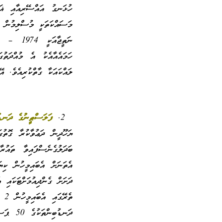
ހުޅަނގު އައްސޭރިއާއި ޣައ
މަސައްކަތަކީ މުސްލިމުން ފަ
ހަމައެއާއެކު އެ މުއްދަތުގ
ލައްކައަކާ ގާތްކުރިއެވެ. އ
ފަލަސްޠީނުގެ ދަނޑު
ޔަހޫދީން ދަޢުވާކުރާ ގޮތުގ
ބަދަލުގެނެސްފައިވާ ތައުރާ
ދަނޑުބި