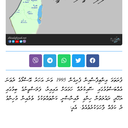
ފުރަތަމަ އިންތިފާޟާއިން ފެށިގެން 1995 ވަނަ އަހަރު އޮސްލޯގެ ދެވަނަ
އެއްބަސްވުމުގައި ސޮއިކުރުމާ ހަމައަށް އައިއިރު، ފަލަސްޠީނުގެ ބިމުގައި
ޔަހޫދީ ދައުލަތުން ހިންގި ލާއިންސާނީ ކަންތައްތަކުގެ ތެރެއިން މުހިންމު
ދެ ކަމެއް ފާހަގަކުރެވެއެވެ. އެއީ: