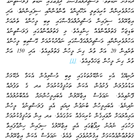
ދެކޮޅަށް ނުކުތެވެ. މަސްޖިދުލްއަޤްޞާގެ ދިފާޢުގައި ނުކުތް ފަލަސްޠީނުގެ
އަހުލުވެރިންނާ ކުރިމަތިލީ ޔަހޫދީންގެ ޢާންމުންނާއި ސިފައިންނެވެ. އަދި
އިޒްރޭލުގެ ސިފައިން މަސްޖިދުލްއަޤްޞާގައި ތިބި މީހުންގެ ތެރެއަށް
ބަޑިޖަހާ ޤަތުލުޢާންމެއް ހިންގިއެވެ. މި ޤަތުލުޢާންމުގައި ފަލަސްޠީނުގެ
އަހުލުވެރިންނާއި މަސްޖިދުލްއަޤްޞާގައި ނަމާދުކުރުމަށް ގޮސްތިބި މީހުންގެ
ތެރެއިން 20 އަށް ވުރެ ގިނަ މީހުން ޤަތުލުވިއެވެ. އަދި 150 އަށް
ވުރެ ގިނަ މީހުން ޒަޚަމްވިއެވެ.
[1]
ދުނިޔޭގެ އެކި ކަންކޮޅުތަކުގައި ތިބި މުސްލިމުން އެކަމާ ދެކޮޅަށް
އަޑުއުފުލަން ފެށުމުން، އެކަން ތަޙުޤީޤުކުރުމަށް އދ ގެ ވަފުދެއް
ފޮނުވިއެވެ. ނަމަވެސް އިޒްރޭލުން އެބައިމީހުންނަށް އެއްބާރުލުމެއް
ނުދިނެވެ. އެބައިމީހުން ބުނަމުން ދިޔައީ އެއީ ފަލަސްޠީނުގެ މީހުން
އަމިއްލައަށް ރާވައިގެން ކުރިކަމެއް ކަމުގައެވެ. އދ އިން ތަޙުޤީޤުކުރުމަށް
ފަހުގައި ނެރުނު ރިޕޯޓުގައި އެއީ އިޒްރޭލުގެ ސިފައިން ހިންގާފައިވާ
ޤަތުލުޢާންމެއްކަމަށް އިޤުރާރުވެފައި ވެއެވެ. ނަމަވެސް އެކަން އިޒްރޭލުން