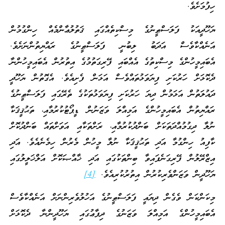
ހިފުމަށެވެ.
ޔަހޫދީއަކު ފަލަސްޠީނުގެ މިސްކިތެއްގައި ޤަތުލުޢާންމެއް ހިންގުމުން
އަނެއްކާވެސް އަދަބު ލިބުނީ ފަލަސްޠީނުގެ ރައްޔިތުންނަށެވެ.
އެބައިމީހުންގެ މިސްކިތުގެ އެއްބައި ފޭރިގަތުމުގެ އިތުރުން އެބައިމީހުންނާ
ދެކޮޅަށް ހަރުކަށި ފިޔަވަޅުތައްވެސް އަޅަން ފެށިއެވެ. އެގޮތުން ޔަހޫދީ
ދައުލަތުން އަޅަމުން ދިޔަ ހަރުކަށި ފިޔަވަޅުތަކުގެ ތެރޭގައި ފަލަސްޠީނުގެ
ރައްޔިތުން އެބައިމީހުންގެ އަމިއްލަ ވަޒަނުން ޑީޕޯޓުކުރުމާއި، ތަޙުޤީޤަކާ
ނުލާ ދިގުމުއްދަތަކަށް ބަންދުކުރުމާއި، ރަށްތަކާއި އަވަށްތައް ބަންދުކޮށް
ކާފިއު ހިންގުމާ އަދި ތަޙުޤީޤަކާ ނުލާ މީހުން މެރުން ހިމެނެއެވެ. އަދި
އިޒްރޭލުން ފޭރިގަނެފައިވާ ބިންތަކުގައި އަދި ޚާއްޞަކޮށް އަލްޚަލީލުގައި
ޔަހޫދީން ވަޒަންވެރިކުރުން އިތުރުކުރިއެވެ.
[4]
މިކަންކަން ވެގެން ދިޔައީ ފަލަސްޠީނުގެ އަހުލުވެރިންނަށް އަނެއްކާވެސް
އެބައިމީހުންގެ އަމިއްލަ ވަޒަނުގެ ދިފާޢުގައި ޔަހޫދީންނާ ދެކޮޅަށް