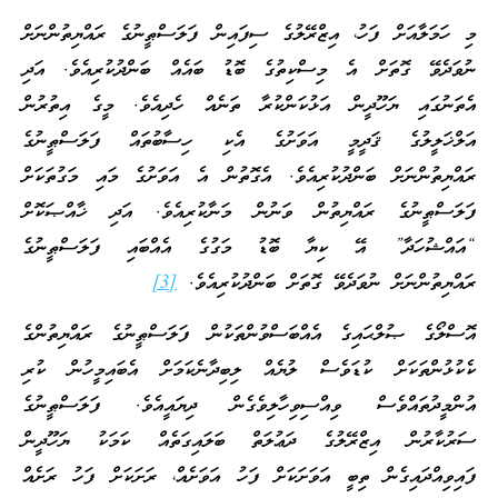
މި ހަމަލާއަށް ފަހު، އިޒްރޭލުގެ ސިފައިން ފަލަސްޠީނުގެ ރައްޔިތުންނަށް
ނުވަދެވޭ ގޮތަށް އެ މިސްކިތުގެ ބޮޑު ބައެއް ބަންދުކުރިއެވެ. އަދި
އެތަނުގައި ޔަހޫދީން އަޅުކަންކުރާ ތަނެއް ހެދިއެވެ. މީގެ އިތުރުން
އަލްޚަލީލުގެ ޤަދީމީ އަވަށުގެ އެކި ހިސާބުތައް ފަލަސްޠީނުގެ
ރައްޔިތުންނަށް ބަންދުކުރިއެވެ. އެގޮތުން އެ އަވަށުގެ މައި މަގުތަކަށް
ފަލަސްޠީނުގެ ރައްޔިތުން ވަނުން މަނާކުރިއެވެ. އަދި ޚާއްޞަކޮށް
“އައްޝުހަދާ” އޭ ކިޔާ ބޮޑު މަގުގެ އެއްބައި ފަލަސްޠީނުގެ
ރައްޔިތުންނަށް ނުވަދެވޭ ގޮތަށް ބަންދުކުރިއެވެ.
[3]
އޮސްލޯގެ ޞުލްޙައިގެ އެއްބަސްވުންތަކުން ފަލަސްޠީނުގެ ރައްޔިތުންގެ
ކެކުޅުންތަކަށް ކުޑަވެސް ލުޔެއް ލިބިދާނެކަމަށް އެބައިމީހުން ކުރި
އުންމީދުތައްވެސް ވިއްސިވިހާލިވެގެން ދިޔައީއެވެ. ފަލަސްޠީނުގެ
ސަރުކާރުން އިޒްރޭލުގެ ދަޢުލަތް ބަލައިގަތެއް ކަމަކު ޔަހޫދީން
ފައިވިއްދައިގެން ތިބީ އަވަށަކަށް ފަހު އަވަށެއް، ރަށަކަށް ފަހު ރަށެއް