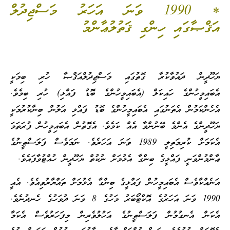
* 1990 ވަނަ އަހަރު މަސްޖިދުލް
އަޤްޞާގައި ހިންގި ޤަތުލުޢާންމު
ޔަހޫދީން ދައުވާކުރާ ގޮތުގައި މަސްޖިދުލްއަޤްޞާ ހުރި ބިމަކީ
އެބައިމީހުންގެ ހައިކަލް (އެބައިމީހުންގެ ބޮޑު ފައްޅި) ހުރި ބިމެވެ.
އެހެންކަމުން އެތަނުގައި އެބައިމީހުންގެ ބޮޑު ފައްޅި އަލުން ބިނާކުރުމަކީ
ޔަހޫދީންގެ އެންމެ ބޭނުންވާ އެއް ކަމެވެ. އެގޮތުން އެބައިމީހުން ފުރަތަމަ
އެކަމަށް ކުރިމަތިލީ 1989 ވަނަ އަހަރެވެ. ނަމަވެސް ފަލަސްޠީނުގެ
ޢާންމުންވަނީ ފައްޅީގެ ބިންގާ އެޅުމަށް ނުކުތް ޔަހޫދީން ހުއްޓުވާފައެވެ.
އަނެއްކާވެސް އެބައިމީހުން ފައްޅީގެ ބިންގާ އެޅުމަށް ތައްޔާރުވިއެވެ. އެއީ
1990 ވަނަ އަހަރުގެ އޮކްޓޯބަރު މަހުގެ 8 ވަނަ ދުވަހުގެ ހެނދުނެވެ.
އެކަން އެނގުމުން ފަލަސްޠީނުގެ އަހުލުވެރިން މިފަހަރުވެސް އެކަމާ