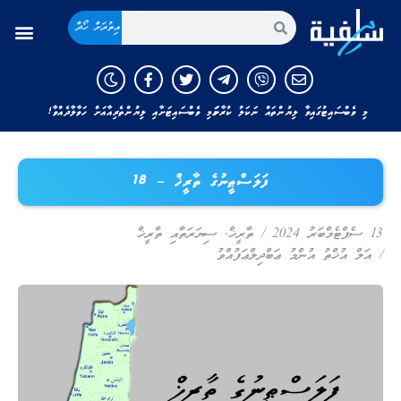
އިތުރަށް ހޯދާ
މި ވެބްސައިޓުގައިވާ ލިޔުންތައް ނަކަލު ކުރާނަމަ މި ވެބްސައިޓަށާއި ލިޔުންތެރިއާއަށް ހަވާލާދެއްވާ!
ފަލަސްޠީނުގެ ތާރީޚް – 18
13 ސެޕްޓެމްބަރު 2024
/
ތާރީޚް
,
ސިޔަރަތާއި ތާރީޚް
/
އަލް އުޚްތު އުންމު ޢަބްދިލްޢަފުއްވު