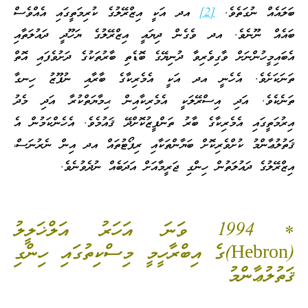
ބަލައެއް ނުގަތެވެ.
[2]
އދ އަކީ އިޒްރޭލުގެ ކުރިމަތީގައި އެއްވެސް
ބައެއް ނޫނެވެ. އދ ވެގެން ދިޔައީ އިޒްރޭލުގެ ޔަހޫދީ ދައުލަތާއި
އެބައިމީހުންނަށް ވާގިވެރިވާ ދުނިޔޭގެ ބޮޑެތި ބާރުތަކުގެ ދަށުވެފައި އޮތް
ތަނަކަށެވެ. އެހެނީ އދ އަކީ އެމެރިކާގެ ބާރާއި ނުފޫޒު ހިނގާ
ތަނެކެވެ. އަދި އިސްރޭލަކީ އެމެރިކާއިން ޙިމާޔަތްކުރާ އަދި މެދު
އިރުމަތީގައި އެމެރިކާގެ ބާރު ތަންފީޒުކޮށްދޭ ޤައުމެވެ. އެހެންކަމުން އެ
ޤަތުލުޢާންމު ކުށްވެރިކޮށް ބަޔާންތަކާއި ރިޕޯޓުތައް އދ އިން ނެރުނަސް،
އިޒްރޭލުގެ ދައުލަތުން ހިންގި ޖަރީމާއަށް އަދަބެއް ނުދެވުނެވެ.
* 1994 ވަނަ އަހަރު އަލްޚަލީލު
(Hebron)ގެ އިބްރާހީމީ މިސްކިތުގައި ހިންގި
ޤަތުލުޢާންމު