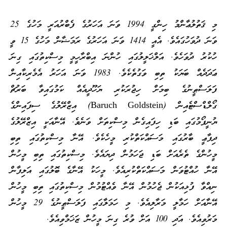
މި ޤަތުލުޢާންމު ހިންގީ 1994 ވަނަ އަހަރުގެ ފެބްރުއަރީ މަހުގެ 25
ވަނަ ދުވަހުގައެވެ. އެއީ 1414 ވަނަ އަހަރުގެ ރަމަޟާން މަހުގެ 15 ވީ
ހުކުރު ދުވަހެވެ. އަލްޚަލީލުގައި ހުންނަ އިބްރާހީމީ މިސްކިތުގައި ގިނަ
ޢަދަދެއް ބަޔަކު ތިބި ވަގުތެކެވެ. 1983 ވަނަ އަހަރު އެމެރިކާއިން
ފަލަސްޠީނުގެ ބިމަށް ހިޖުރަކުރި ޔަހޫދީއެއް ކަމުގައިވާ ބަރުޗް
ގޯލްޑްސްޓެއިން (Baruch Goldstein) އިޒްރޭލުގެ ސިފައިންގެ
ޔުނީފޯމުގައި ބަޑި ހިފައިގެން މިސްކިތަށް ވަނެވެ. އޭނާއަކީ އިޒްރޭލުގެ
ދިފާޢީ ބާރުގައި މަސައްކަތްކުރި މީހެކެވެ. އޭނާ މިސްކިތުގައި ތިބި
މީހުންގެ ތެރެއަށް ބަޑި ޖަހަމުން ދިޔައެވެ. މިސްކިތުގައި ތިބި މީހުން
އޭނާ ހުއްޓުވަން މަސައްކަތްކުރިއެވެ. މީހަކު އޭނާގެ ބޮލުގައި އަލިފާން
ނިއްވާ ފުޅިއަކުން ޖެހުމުން އޭނާ ވެއްޓުމުން މިސްކިތުގައި ތިބި މީހުން
އޭނާއަށް ހަމާލީ މަރާލިއެވެ. މި ހަމަލާގައި ފަލަސްޠީނުގެ 29 މީހުން
މަރުވިއެވެ. އަދި 100 އަށް ވުރެ ގިނަ މީހުން ޒަޚަމްވިއެވެ.