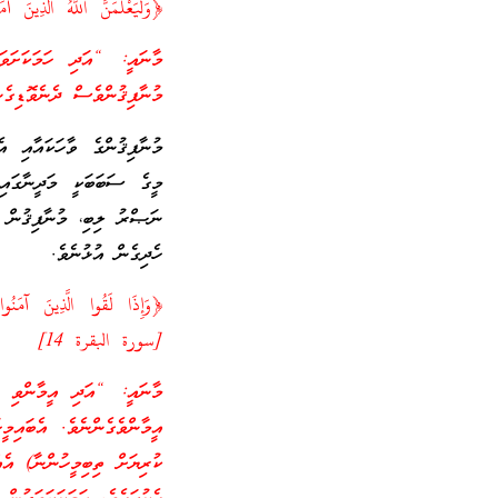
﴿وَلَيَعْلَمَنَّ اللَّهُ الَّذِينَ
މާނައީ: “އަދި ހަމަކަށަވަރ
މުނާފިޤުންވެސް ދެނެވޮޑިގެނ
މުނާފިޤުންގެ ވާހަކައާއި އ
މީގެ ސަބަބަކީ މަދީނާގައި
ނަޞްރު ލިބި، މުނާފިޤުން ނ
ހެދިގެން އުޅުނެވެ.
﴿وَإِذَا لَقُوا الَّذِينَ آمَنُوا
[سورة البقرة 14]
މާނައީ: “އަދި އީމާންވި މީ
އީމާންވެގެންނެވެ. އެބައިމީ
ކުރިޔަށް ތިބިމީހުންނާ) އެއ