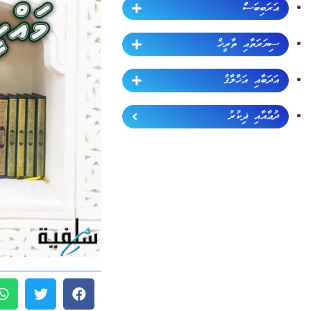
ޢަރަބިބަސް
ސިޔަރަތާއި ތާރީޚް
އަދަބާއި އަޚްލާޤު
ދުޢާއާއި ޛިކުރު