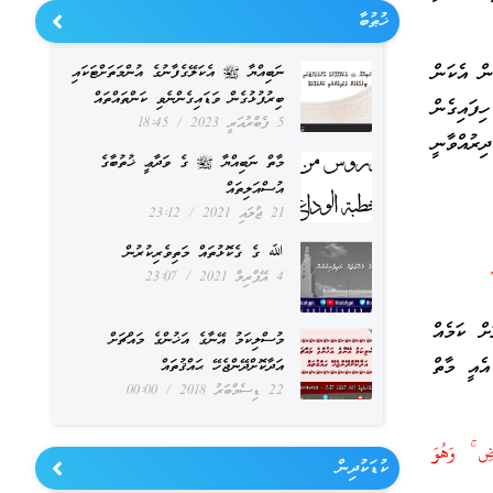
ޚުޠުބާ
ން އެކަން
ނަބިއްޔާ ﷺ އެކަލޭގެފާނުގެ އުންމަތަށްޓަކައި
ބިރުފުޅުގެން ވަޑައިގެންނެވި ކަންތައްތައް
ިފައިގެން
5 ފެބްރުއަރީ 2023
18:45
ރުއްވާނީ
މާތް ނަބިއްޔާ ﷺ ގެ ވަދާޢީ ޚުތުބާގެ
އުސްއަލިތައް
21 ޖުލައި 2021
23:12
ﷲ ގެ ގެކޮޅުތައް މަތިވެރިކުރުން
”
4 އޭޕްރިލް 2021
23:07
ށް ކަމެއް
މުސްލިކަމު އޭނާގެ އަޚުންގެ މައްޗަށް
އެއީ މާތް
އަދާކޮށްދޭންޖެހޭ ޙައްޤުތައް
22 ޑިސެމްބަރު 2018
00:00
ْضِ ۚ وَهُوَ
ކުޑަކުދިން