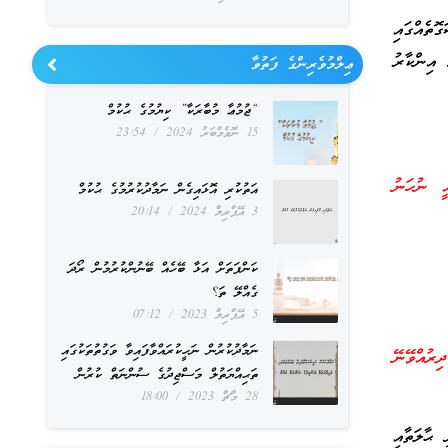
ޮތެއްގައި
 އިންކާރު
ޢިލްމުވެރިންގެ ފަތުވާ
“ޖުމުޢާ މުބާރަކާ” ކިޔުމުގެ ޙުކުމް
15 ނޮވެމްބަރު 2024
23:54
ީ ނުހަނު
އަތުކުރި އޮޅައިގެން ނަމާދުކުރުމުގެ ޙުކުމް
3 އޭޕްރިލް 2024
20:14
ކަންފަތަށް އަޅާ ބޭހެއް ބޭނުންކުރުމުން ރޯދަ
ގެއްލޭ ތަ؟
5 އޭޕްރިލް 2023
07:12
ނަމާދުކުރުން ނަހީކުރައްވާފައިވާ ވަގުތުތަކުގައި
ިރުއްވޭނޭ
ތަޙިއްޔަތުލް މަސްޖިދުގެ ސުންނަތް ކުރުން
28 މާޗް 2023
18:00
 ޙާލަތާއި