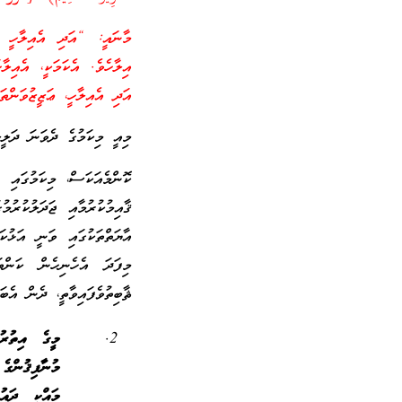
މާނައީ: “އަދި އެއިލާހީ [
އިލާހެވެ. އެކަމަކީ، އެއިލާ
އަދި އެއިލާހީ، ޢަޒީޒުވަންތަ
މިއީ މިކަމުގެ ދެވަނަ ދަލ
ކޮންމެއަކަސް، މިކަމުގައި ފ
ޤާއިމުކުރުމާއި ޖަދަލުކުރު
އާޔަތްތަކުގައި ވަނީ އަޅުކަ
މިފަދަ އެހެނިހެން ކަންތ
ޘާބިތުވެފައިވާތީ، ދެން އެބަ
މީގެ އިތުރު
މުނާފިޤުންގެ
މައްކީ ދައު