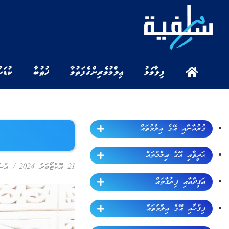
ފިލާވަޅު
ޢިލްމުވެރިންގެ ފަތުވާ
ޚުޠުބާ
ކުޑަކ
ޤުރުއާނާއި އޭގެ ޢިލްމުތައް
ޙަދީޘާއި އޭގެ ޢިލްމުތައް
21 އޮކްޓޯބަރު 2024
/
އުޞ
ޢަޤީދާއާއި ފިރުޤާތައް
ފިޤުހާއި އޭގެ ޢިލްމުތައް