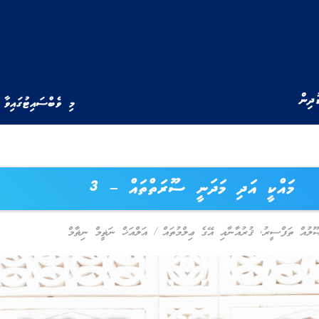
ުދިން
މި ވެބްސައިޓުގައިވާ 
މައްކީ އަދި މަދަނީ ސޫރަތްތައް – 3
ޫލުއް ތަފްސީރު
,
ޤުރުއާނާއި އޭގެ ޢިލްމުތައް
/
އަލްއަޚް ނަޡީމް ނިޡާމް