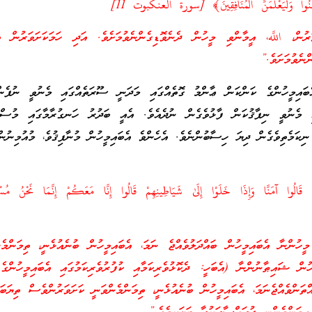
 آمَنُوا وَلَيَعْلَمَنَّ الْمُنَافِقِينَ﴾ [سورة العنكبوت 11]
ުން، اللَّه، އީމާންވި މީހުން ދެނެވޮޑިގެންނެވުމަށެވެ. އަދި ހަމަކަށަވަރުން 
ްނެވުމަށަވެ.”
ެބައިމީހުންގެ ކަންކަން ޢާންމު ގޮތެއްގައި މަދަނީ ސޫރަތެއްގައި މެނުވީ ނުފެން
 މެނުވީ ނިފާޤުކަން ފާޅުވެގެން ނުދެއެވެ. އެއީ ބަދުރު ހަނގުރާމާގައި މުސްލި
ިކަމެތިވެގެން ދިޔަ ހިސާބުންނެވެ. އެހެންވެ އެބައިމީހުން މުނާފިޤުވެ، މުއުމިނުން
 قَالُوا آمَنَّا وَإِذَا خَلَوْا إِلَىٰ شَيَاطِينِهِمْ قَالُوا إِنَّا مَعَكُمْ إِنَّمَا نَحْنُ مُسْ
ހުންނާ އެބައިމީހުން ބައްދަލުވެއްޖެ ނަމަ، އެބައިމީހުން ބުނެއުޅެނީ، ތިމަންމެ
ހުން ޝައިޠާނުންނާ (އެބަހީ: ދެކޮޅުވެރިކަމާއި ކުފުރުވެރިކަމުގައި އެބައިމީހުންގެ
ްތަންވެއްޖެނަމަ، އެބައިމީހުން ބުނެއުޅެނީ، ތިމަންމެންވަނީ ކަށަވަރުންވެސް ތިޔަބައ