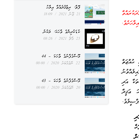
ފޮތް: ރިޒްޤުދެއްވާ އިލާހު
ކުރައްވާ
21 ޖޫން 2021
18:09
ލާހަށެވެ.
ކުޑަކުދިންގެ ވާހަކަ: ލަކުނު
25 މާޗް 2021
08:26
މޫސާގެފާނުގެ ވާހަކަ – 44
 ޙުއްޖަތް
22 ނޮވެމްބަރު 2020
00:00
ިލެއްވުނު
ތަކާ އަދި
މޫސާގެފާނުގެ ވާހަކަ – 43
20 ނޮވެމްބަރު 2020
00:00
ަ ޢަޤީދާ
ފްޞީލެވެ.
ދި
ހެ
ން