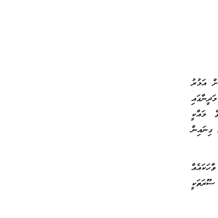
ށް އަމުރު
ަދީނާގައި
ެ މައްކީ
 ގިނައިން
ހަކައެއް
 ސޫރަތަކީ