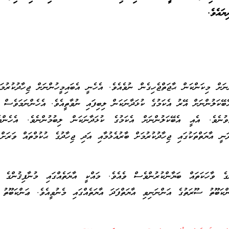
ޔައެވެ.
ނަށް މިކަންކަން ޙާޖަތްޖެހިގެން ނުވެއެވެ. އެހެނީ އެބައިމީހުންނަށް ޖިހާދުކުރުމަ
ބޭކަލުންނަށް އޭރު އެކަމުގެ ކުޅަދާނަކަން ލިބިފައި ނުވާތީއެވެ. އެހެންނަމަވެސް މ
ވުނެވެ. އެއީ އެބޭކަލުންނަށް އެކަމުގެ ކުޅަދާނަކަން ލިބުމުންނެވެ. އެހެންވ
ނީ އާޔަތްތަކުގައި ޖިހާދުކުރުމަށް ބާރުއެޅުމާއި އަދި ޖިހާދުގެ ޙުކުމްތައް ވަރަށް
ގެ ވާހަކަތައް ބަޔާންކުރުންވެސް ވެއެވެ. މައްކީ އާޔަތެއްގައި މުނާފިޤުންގެ ވާ
ންކަބޫތު ސޫރަތުގެ އަންނަނިވި އާޔަތްފަދަ އާޔަތެއްގައި މެނުވީއެވެ. ޢަންކަބޫތު