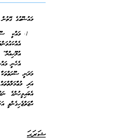
މައުޟޫޢުގެ ގޮތުން ތ
މައްކީ ސޫރ
އެއްކައުވަނ
އުލޫހިއްޔާ”
އެހެނީ މައްކ
މަދަނީ ސޫރަތްތަކާ 
އަދި މުޢާމަލާތްތައ
އެބައިމީހުންގެ ނަފ
ޙާޖަތްޖެހިގެންވީ އަޅ
ޝަރަޙަ