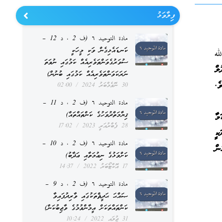
ފިލާވަޅު
مادة التوحيد ٦ (ف 2 ، د 12 –
ކަނޑައެޅިގެން ވަކި މީހަކީ
لله
ސުވަރުގެވަންތަވެރިއެއް ކަމުގައި ނުވަތަ
ލް
ނަރަކަވަންތަވެރިއެއް ކަމުގައި ބުނުން)
ެ.
30 ނޮވެމްބަރު 2024
02:00
مادة التوحيد ٦ (ف 2 ، د 11 –
ޤިޔާމަތްދުވަހުގެ ކަންތައްތައް)
މާ
28 ފެބްރުއަރީ 2023
17:02
ކީ
مادة التوحيد ٦ (ف 2 ، د 10 –
ން
ކަށްވަޅުގެ ނިޢުމަތާއި ޢަޛާބު)
17 އޮކްޓޯބަރު 2022
14:37
مادة التوحيد ٦ (ف 2 ، د 9 –
ޞައްޙަ ޙަދީޘްތަކުގައި ވާރިދުފައިވާ
ކަންތައްތަކަށް އީމާންވުމުގެ ވާޖިބުކަން)
31 ޖުލައި 2022
10:24