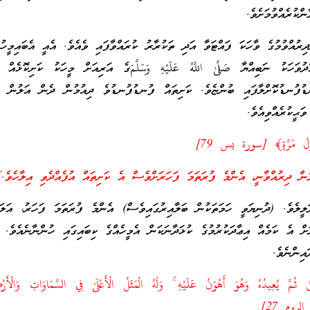
ްކުރެއްވުމަށެވެ.
ދިރުއްވުމުގެ ވާހަކަ ފައްޓަވާ އަދި ތަކުރާރު ކުރައްވާފައި ވެއެވެ. އެއީ އެބައިމީހު
ވަހަކު ނަބިއްޔާ صَلَّىٰ اللَّهُ عَلَيْهِ وَسَلَّمَގެ އަރިއަށް މީހަކު ކަށިކޮޅެއް ހ
ފުނޑުކޮށްލާފައި ބުންޏެވެ. ކަށިތައް ފުނޑުފުނޑުވެ ދިއުމުން ދެން އަލުން ދި
ަޙީކުރެއްވިއެވެ.
أَوَّلَ مَرَّةٍ﴾ [سورة يس 79]
ން ދިރުއްވާނީ، އެންމެ ފުރަތަމަ ފަހަރަށްވެސް އެ ކަށިތައް އުފެއްދެވި އިލާހެވެ.
ލީލެވެ. (ދުނިޔަވީ ހަމަތަކުން ބަލާއިރުގައިވެސް) އެންމެ ފުރަތަމަ ފަހަރު، އަލަ
ށް އެ ކަމެއް އިޢާދަކުރުމުގެ ކުޅަދާނަކަން އެމީހެއްގެ ކިބައިގައި ހުންނާނެއެވެ. 
އިންނެވެ.
َ ثُمَّ يُعِيدُهُ وَهُوَ أَهْوَنُ عَلَيْهِ ۚ وَلَهُ الْمَثَلُ الْأَعْلَىٰ فِي السَّمَاوَاتِ وَالْأَر
الروم 27]