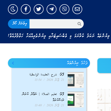
އިތުރަށް ހޯދާ
ލިޔުންތައް ނަކަލު ކުރާނަމަ މި ވެބްސައިޓަށާއި ލިޔުންތެރިއާއަށް ހަވާލާދެއްވާ!
ފަހުގެ ލިޔުންތައް
ފޮތް: شرح العقيدة الواسطية
21 ޖޫން 2026
13:54
ފޮތް: تعليم الصلاة | ނަމާދު ކުރަން
ދަސްކުރަމާ
21 ޖޫން 2026
13:40