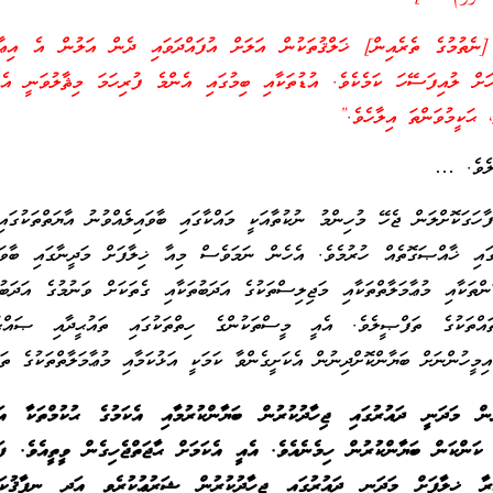
ނެތުމުގެ ތެރެއިން] ޚަލްޤުތަކުން އަލަށް އުފައްދަވައި ދެން އަލުން އެ އިޢާދަ
ހަށް ލުއިފަސޭހަ ކަމެކެވެ. އުޑުތަކާއި ބިމުގައި އެންމެ ފުރިހަމަ މިޘާލުވަނީ އެއި
، ޙަކީމުވަންތަ އިލާހެވެ.”
ީލެވެ. …
ާހަގަކޮށްލަން ޖެހޭ މުހިންމު ނުކުތާއަކީ މައްކާގައި ބާވައިލެއްވުނު އާޔަތްތަކުގައި
މުގައި ޚާއްޞަގޮތެއް ހުރުމެވެ. އެހެން ނަމަވެސް މިއާ ޚިލާފަށް މަދީނާގައި ބާވައ
ންތަކާއި މުޢާމަލާތްތަކާއި މަޖިލިސްތަކުގެ އަދަބުތަކާއި ގެތަކަށް ވަނުމުގެ އަދަބު
ައްތަކުގެ ތަފްޞީލެވެ. އެއީ މީސްތަކުންގެ ހިތްތަކުގައި ތައުޙީދާއި ޞައްޙ
އިމީހުންނަށް ބަޔާންކޮށްދިނުން އެކަށީގެންވާ ކަމަކީ އަޅުކަމާއި މުޢާމަލާތްތަކުގެ ތަ
ން މަދަނީ ދައުރުގައި ޖިހާދުކުރުން ބަޔާންކުރުމާއި އެކަމުގެ ޙުކުމްތަކާ އަ
 ކަންކަން ބަޔާންކުރުން ހިމެނެއެވެ. އެއީ އެކަމަށް ޙާޖަތްޖެހިގެން ވީތީއެވެ. ފަ
ރާ ޚިލާފަށް މަދަނީ ދައުރުގައި ޖިހާދުކުރުން ޝަރުޢުކުރެވި އަދި ނިފާޤުކަ