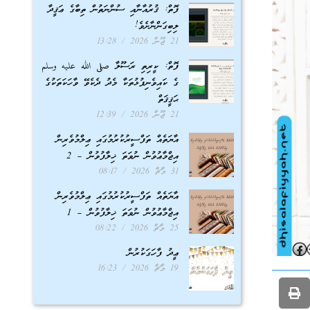
ފޮތް: ޤުރުއާނާއި ސުންނަތުން ތިބާގެ ޢަޤީދާ
ލިބިގަންނާށެވެ!
21 ޖޫން 2026
13:28
ފޮތް: ކީރިތި ރަސޫލާ صلى الله عليه وسلم
ގެ ކައިވެނިފުޅުތަކާ މެދު ދެކެވޭ ވާހަކަތަކުގެ
ޙަޤީޤަތް
21 ޖޫން 2026
12:39
އާޔަތެއް ތަފްސީރުކުރުމުގައި ޢިލްމުވެރިން
އިޖްމާޢުވުން ނުވަތަ ޚިލާފުވުން – 2
31 މާޗް 2026
08:17
އާޔަތެއް ތަފްސީރުކުރުމުގައި ޢިލްމުވެރިން
އިޖްމާޢުވުން ނުވަތަ ޚިލާފުވުން – 1
25 މާޗް 2026
08:22
ޢީދު ފާހަގަކުރުން
19 މާޗް 2026
16:23