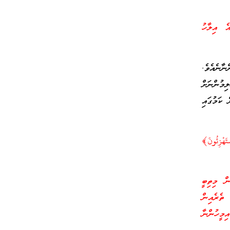
އެ އިލާހު
ނާނެއެވެ.
މުންނަށް
 ކަމުގައި
تَهْزِئُونَ﴾
ން މިތިބީ
 ތެރެއިން
ިމީހުންނާ