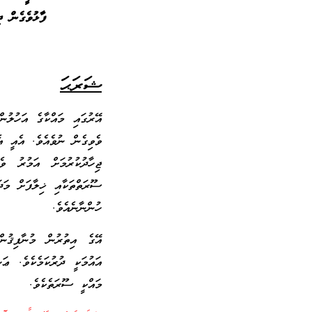
ފާޅުވެގެން ދި
ޝަރަޙަ
އޭރުގައި މައްކާގެ އަހުލުން
ވެވިގެން ނުވެއެވެ. އެއީ އެ
ޖިހާދުކުރުމަށް އަމުރު ވެ
ސޫރަތްތަކާއި ޚިލާފަށް މަދަ
ހުންނާނެއެވެ.
އޭގެ އިތުރުން މުނާފިޤުން
އައުމަކީ ދުރުކަމެކެވެ. ޢަ
މައްކީ ސޫރަތެކެވެ.