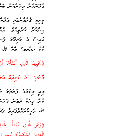
ގުޅޭނޭހެން މިކަންކަން ބަޔާނ
ކީރިތި ޤުރުއާނުގައި އަލުން
އިންކާރު ކުރާތީއެވެ. އެއްދު
އައިސް އެ ކަށިކޮޅު ފުނޑު
ކާކު ހެއްޔެވެ؟ މާތް الله ވ
﴿يُحْيِيهَا الَّذِي أَنشَأَهَا 
މާނައީ: “އެ ކަށިތައް އަލު
މިއީ މިކަމުގެ ފުރަތަމަ ދަ
ކުރާ މީހަކު ދެވަނަ ފަހަރަ
الله ވަޙީކުރައްވާފައިވާ ފަދަ
﴿وَهُوَ الَّذِي يَبْدَأُ الْخَلْق
الْعَزِيزُ الْحَكِيمُ﴾ [سورة 