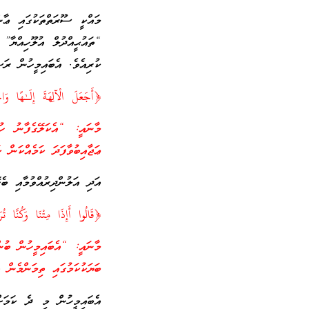
މައްކީ ސޫރަތްތަކުގައި ޢާނ
“ތައުޙީއްދުލް އުލޫހިއްޔާ”
ކުރިއެވެ. އެބައިމީހުން ރަސޫލާ 
﴿أَجَعَلَ الْآلِهَةَ إِلَـٰهً
މާނައީ: “އެކަލޭގެފާނު ހު
ޢަޖާއިބުވާފަދަ ކަމެއްކަން ކ
އަދި އަލުންދިރުއްވުމާއި ބެހ
﴿قَالُوا أَإِذَا مِتْنَا وَكُنَّا 
މާނައީ: “އެބައިމީހުން ބުން
ބަޔަކުކަމުގައި ތިމަންމެން 
އެބައިމީހުން މި ދެ ކަމަށް