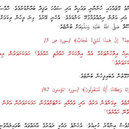
ްމު ގޮތެއްގައި ހުންނާނީ ތައުޙީދާ އަދި ޞައްޙަ ޢަޤީދާ ބަޔާންކުރުމެވެ. ޚާއްޞަގ
 އަދި އަލުން ދިރުއްވުމާގުޅޭ ކަންކަމެވެ. އެހެނީ އޭރުގެ ގިނަ މީހުން މިކަމަށް
صَلَّىٰ اللَّهُ عَلَيْهِ وَسَلَّمَއަށް ބުންޏެވެ.
ا وَاحِدًا ۖ إِنَّ هَـٰذَا لَشَيْءٌ عُجَابٌ﴾ [سورة ص 5]
ރިހާ އިލާހުންތަކެއް އެއް އިލާހަކަށް ހެއްދެވީ ހެއްޔެވެ؟ ހަމަކަށަވަރުން، މިއ
ަށަވަރެވެ.”
ޭގޮތުން އެބައިމީހުން ބުންޏެވެ.
تُرَابًا وَعِظَامًا أَإِنَّا لَمَبْعُوثُونَ﴾ [سورة المؤمنون 82]
ޏެވެ. ތިމަންމެން މަރުވެ، އަދި ވެއްޔާއި ކަށްޓަށްވުމުން، ހަމަކަށަވަރުން އަލުން ދ
ވާނޭ ހެއްޔެވެ؟”
ވެސް އިންކާރު ކުރިއެވެ. އެހެންވެ މައްކީ ދައުރުގެ އާޔަތްތައް ބާވައިލެއްވުނީ