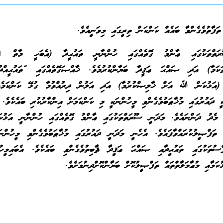
ަފާތުވެގެންވާ ބައެއް ކަންކަން ތިރީގައި މިވަނީއެވެ.
ަތްތަކުގައި ޢާންމު ގޮތެއްގައި ހުންނާނީ ތައުޙީދާ (އެބަހީ މާތް
ا
ްތަކަމާ) އަދި ޞައްޙަ ޢަޤީދާ ބަޔާންކުރުމެވެ. ޚާއްޞަގޮތެއްގައި “ތައުޙީއްދު
 (އަޅުކަން ﷲ އަށް ޚާލިޞްކުރުމާ) އަދި އަލުން ދިރުއްވުމާ ގުޅޭ ކަންކަމެވ
ީ ދައުރުގައި މުޚާޠަބުވެގެންވި މީހުންނަކީ މި ކަންކަމަށް އިންކާރުކުރި ބައެކެވެ.
މެދު ދަންނައެވެ. މަދަނީ ސޫރަތްތަކުގައި ޢާންމު ގޮތެއްގައި ހުންނާނީ އަޅުކަ
ް ތަފްޞީލުކުރައްވާފައެވެ. އެހެނީ މަދަނީ ދައުރުގައި މުޚާޠަބުވެގެންވި މީހުންނަ
ްސުތަކުގައި ތައުޙީދާއި ޞައްޙަ ޢަޤީދާ ޘާބިތުވެގެންވި ބައެކެވެ. އެބައިމީހު
ުކަމާއި މުޢާމަލާތްތައް ތަފްޞީލުކޮށް ބަޔާންކޮށްދިނުމަށެވެ.