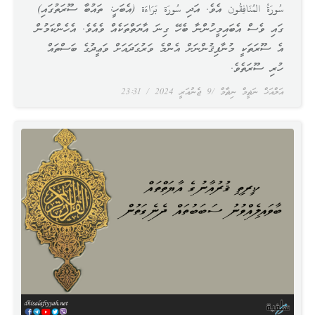
سُورَةُ المُنَافِقُون އެވެ. އަދި سُورَة بَرَاءَة (އެބަހީ: ތައުބާ ސޫރަތުގައި)
ގައި ވެސް އެބައިމީހުންނާ ބެހޭ ގިނަ އާޔަތްތަކެއް ވެއެވެ. އެހެންކަމުން
އެ ސޫރަތަކީ މުނާފިޤުންނަށް އެންމެ ވަރުގަދައަށް ވަޢީދުގެ ބަސްތައް
ހުރި ސޫރަތެވެ.
އަލްއަޚް ނަޡީމް ނިޡާމް
9 ޖެނުއަރީ 2024
23:31