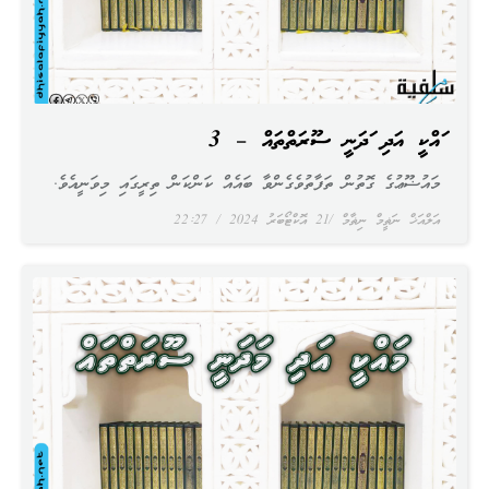
މައްކީ އަދި މަދަނީ ސޫރަތްތައް – 3
މައުޟޫޢުގެ ގޮތުން ތަފާތުވެގެންވާ ބައެއް ކަންކަން ތިރީގައި މިވަނީއެވެ.
އަލްއަޚް ނަޡީމް ނިޡާމް
21 އޮކްޓޯބަރު 2024
22:27