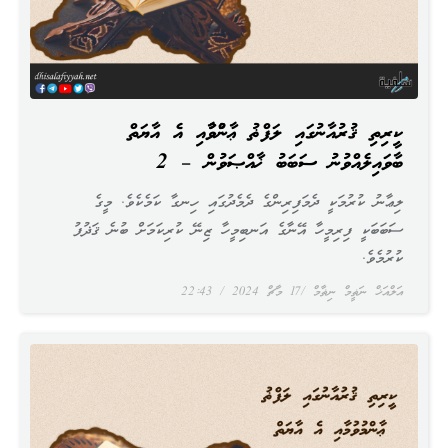
ކީރިތި ޤުރުއާނުގައި ލަފްޡު ޢާންމުވުމާއި އެ އާޔަތް
ބާވައިލެއްވުނު ސަބަބު ޚާއްޞަވުން – 2
ލިޢާނު ކުރުމަކީ ދެމަފިރިންގެ ދެމެދުގައި ހިނގާ ކަމެކެވެ. މީގެ
ސަބަބަކީ ފިރިމީހާ އޭނާގެ އަނބިމީހާ ޒިނޭ ކުރިކަމަށް ބުނެ ޤަޛުފު
ކުރުމެވެ.
އަލްއަޚް ނަޡީމް ނިޡާމް
17 މާޗް 2024
22:43