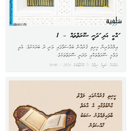
މައްކީ އަދި މަދަނީ ސޫރަތްތައް – 1
ޢިލްމުވެރިން ކީރިތި ޤުރުއާން ބައްސަވާފައި ވަނީ ދެ ބަޔަކަށެވެ. އެއީ
މައްކީ ސޫރަތްތަކާއި މަދަނީ ސޫރަތްތަކެވެ.
އަލްއަޚް ނަޡީމް ނިޡާމް
7 އޮކްޓޯބަރު 2024
10:00