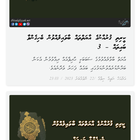
ކީރިތި ޤުރުއާނުގެ އާޔަތްތައް ބާވައިލެއްވުން ބެހިގެންވާ
ބައިތައް – 3
އާޔަތް ބާވާލެއްވުމުގެ ސަބަބަކީ ޙާދިޘާއެއް ދިމާވުމުން އެކަން
ބަޔާންކުރެއްވުންކަމުގައި ބައެއް ފަހަރު ވެދާނެއެވެ.
އަލްއަޚް ނަޡީމް ނިޡާމް
22 ނޮވެމްބަރު 2023
23:33