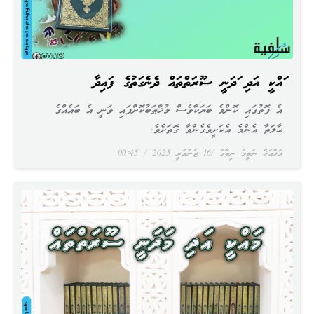
މައްކީ އަދި މަދަނީ ސޫރަތްތައް ދެނެގަތުމުގެ ފައިދާ
އެ ފޮތުގައި ކޮންމެ ބަޔަކާވެސް މުޚާޠަބުކޮށްފައި ވަނީ އެ ބައެއްގެ
ޙާލަތާ އެންމެ އެކަށީވެގެންވާ ގޮތަށެވެ.
އަލްއަޚް ނަޡީމް ނިޡާމް
16 ޖެނުއަރީ 2025
00:45