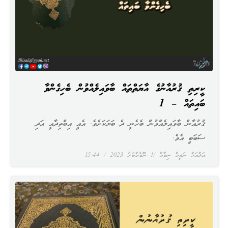
ކީރިތި ޤުރުއާނުގެ އާޔަތްތައް ބާވައިލެއްވުން ބެހިގެންވާ
ބައިތައް – 1
ޤުރުއާން ބާވައިލެއްވުން ބެހެނީ ދެ ބަޔަކަށެވެ. އެއީ އިބްތިދާއީ އަދި
ސަބަބީ އެވެ.
އަލްއަޚް ނަޡީމް ނިޡާމް
1 ނޮވެމްބަރު 2023
15:44