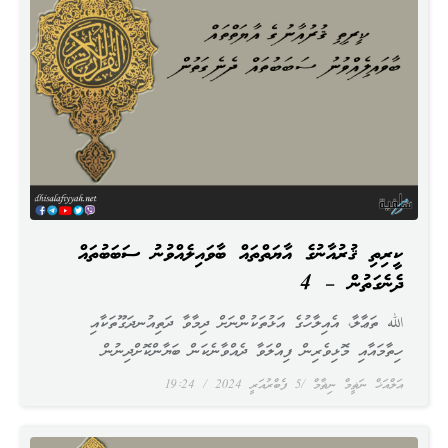
ކީރިތި ޤުރުއާނުގެ އާޔަތްތައް ބާވައިލެއްވުނު ސަބަބުތައް
ދެނެގަތުން – 4
الله ތަޢާލާ، އެއިލާހުގެ އަޅުތަކުންނަށް ދިމާވާ ދަތިއުނދަގޫތަކާއި
ހިތާމައާއި މޮޅިވެރިން ފިއްލަވާ ދެއްވާނެކަން ބަޔާންކޮށްދިނުން
އަލްއަޚް ނަޡީމް ނިޡާމް
5 ފެބްރުއަރީ 2024
19:24