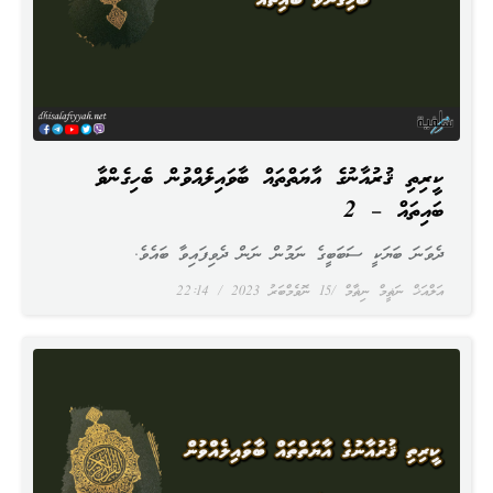
ކީރިތި ޤުރުއާނުގެ އާޔަތްތައް ބާވައިލެއްވުން ބެހިގެންވާ
ބައިތައް – 2
ދެވަނަ ބަޔަކީ ސަބަބީގެ ނަމުން ނަން ދެވިފައިވާ ބައެވެ.
އަލްއަޚް ނަޡީމް ނިޡާމް
15 ނޮވެމްބަރު 2023
22:14