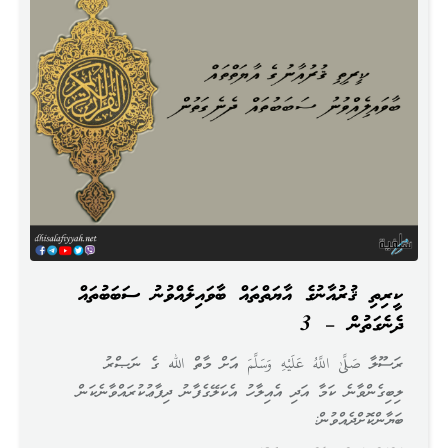
ކީރިތި ޤުރުއާނުގެ އާޔަތްތައް ބާވައިލެއްވުނު ސަބަބުތައް
ދެނެގަތުން – 3
ރަސޫލާ صَلَّىٰ اللَّهُ عَلَيْهِ وَسَلَّمَ އަށް މާތް الله ގެ ނަޞްރު
ލިބިގެންވާނެ ކަމާ އަދި އެއިލާހު އެކަލޭގެފާނު ދިފާޢުކުރައްވާނެކަން
ބަޔާންކޮށްދެއްވުން: