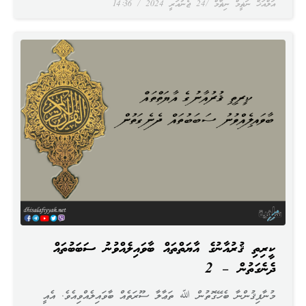
އަލްއަޚް ނަޡީމް ނިޡާމް
24 ޖެނުއަރީ 2024
14:36
ކީރިތި ޤުރުއާނުގެ އާޔަތްތައް ބާވައިލެއްވުނު ސަބަބުތައް
ދެނެގަތުން – 2
މުނާފިޤުންނާ ބެހޭގޮތުން ﷲ ތަޢާލާ ސޫރަތެއް ބާވައިލެއްވިއެވެ. އެއީ