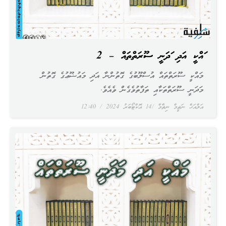
މައްކީ އަދި މަދަނީ ސޫރަތްތައް – 2
މައްކީ ސޫރަތްތައް އުސްލޫބުގެ ގޮތުންނާ އަދި މައުޟޫޢުގެ ގޮތުން
މަދަނީ ސޫރަތްތަކާއި ތަފާތުވެގެން ވެއެވެ.
އަލްއަޚް ނަޡީމް ނިޡާމް
14 އޮކްޓޯބަރު 2024
12:40