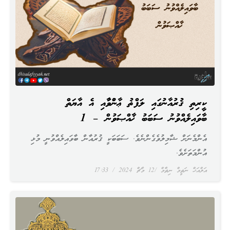
ކީރިތި ޤުރުއާނުގައި ލަފްޡު ޢާންމުވުމާއި އެ އާޔަތް
ބާވައިލެއްވުނު ސަބަބު ޚާއްޞަވުން – 1
އެންމެނަށް ޝާމިލުވެގެންނެވެ. ސަބަބަކީ ޤުރުއާން ބާވައިލެއްވުނީ މުޅި
އުންމަތަށެވެ.
އަލްއަޚް ނަޡީމް ނިޡާމް
12 މާޗް 2024
17:33