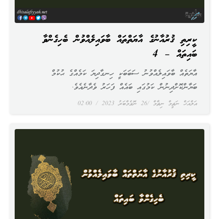
ކީރިތި ޤުރުއާނުގެ އާޔަތްތައް ބާވައިލެއްވުން ބެހިގެންވާ
ބައިތައް – 4
އާޔަތެއް ބާވައިލެއްވުނު ސަބަބަކީ ހިނގާދިޔަ ކަމެއްގެ ޙުކުމް
ބަޔާންކޮށްދިނުން ކަމުގައި ބައެއް ފަހަރު ވެދާނެއެވެ.
އަލްއަޚް ނަޡީމް ނިޡާމް
26 ނޮވެމްބަރު 2023
02:00