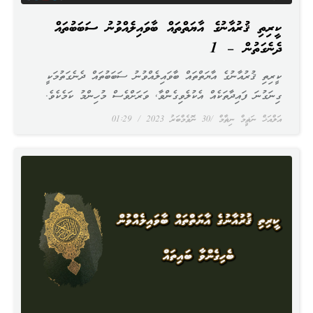
ކީރިތި ޤުރުއާނުގެ އާޔަތްތައް ބާވައިލެއްވުނު ސަބަބުތައް
ދެނެގަތުން – 1
ކީރިތި ޤުރުއާނުގެ އާޔަތްތައް ބާވައިލެއްވުނު ސަބަބުތައް ދެނެގަތުމަކީ
ގިނަގުނަ ފައިދާތަކެއް އެކުލެވިގެންވާ, ވަރަށްވެސް މުހިންމު ކަމެކެވެ.
އަލްއަޚް ނަޡީމް ނިޡާމް
30 ނޮވެމްބަރު 2023
01:29