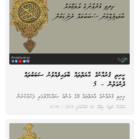
ކީރިތި ޤުރުއާނުގެ އާޔަތްތައް ބާވައިލެއްވުނު ސަބަބުތައް
ދެނެގަތުން – 5
ކީރިތި ޤުރުއާނުގެ އާޔަތްތައް އޭގެ އެންމެ ޞައްޙަގޮތުގައި ފަހުމުކުރުން.
އަލްއަޚް ނަޡީމް ނިޡާމް
18 ފެބްރުއަރީ 2024
02:00