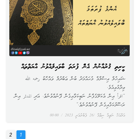
ކީރިތި ޤުރުއާނުން އެންމެ ފުރަތަމަ ބާވައިލެއްވުނު އާޔަތްތައް
ޝައިޚުލް އިސްލާމް މުޙައްމަދު ބުން ޢަބްދުލް ވައްހާބު رحمه الله
ވިދާޅުވިއެވެ.
“اقرأ އިން އެކަލޭގެފާނު ނަބީކަމާއިގެން ފޮނުއްވުނެވެ. އަދި المدثر އިން
ރަސޫލުކަމާއިގެން ފޮނުއްވުނެވެ.”
އަލްއަޚް ނަޡީމް ނިޡާމް
26 ފެބްރުއަރީ 2023
00:00
2
1