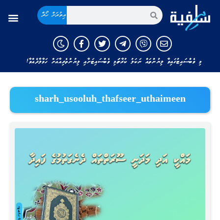
އިތުރަށް ހޯދާ
މި ވެބްސައިޓުގައިވާ ލިޔުންތައް ނަކަލު ކުރާނަމަ މި ވެބްސައިޓަށާއި ލިޔުންތެރިއާއަށް ހަވާލާދެއްވާ!
sharh_usooluh_thafseer_uthaimeen