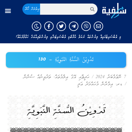
އިތުރަށް ހޯދާ
މި ވެބްސައިޓުގައިވާ ލިޔުންތައް ނަކަލު ކުރާނަމަ މި ވެބްސައިޓަށާއި ލިޔުންތެރިއާއަށް ހަވާލާދެއްވާ!
تَدْوِيْنُ السُّنَّةِ النَّبَوِيَّةِ – 130
7 ނޮވެމްބަރު 2024
/
ޙަދީޘާއި އޭގެ ޢިލްމުތައް
,
ތަދުވީނުއް ސުންނާ
/
ޑރ. ޢިމްރާން މުޙައްމަދު ޢަލީ