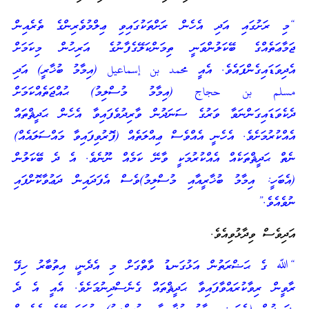
“މި ރަށުގައި އަދި އެހެން ރަށްތަކުގައިވި ޢިލްމުވެރިންގެ ތެރެއިން
ޖަމާޢަތެއްގެ ބޭކަލުންވަނީ ތިމަންކަލޭގެފާނުގެ އަރިހުން މިކަމަށް
އެދިވަޑައިގެންފައެވެ. އެއީ محمد بن إسماعيل (އިމާމު ބުޚާރީ) އަދި
مسلم بن حجاج (އިމާމު މުސްލިމު) ޙުއްޖަތެއްކަމަށް
ދެކެވަޑައިގަންނަވާ ވަރުގެ ސަނަދުން ވާރިދުވެފައިވާ އެހެން ޙަދީޘްތައް
އެއްކުރުމަށެވެ. އެހެނީ އެއްވެސް ޢިއްލަތެއް (ފޮރުވިފައިވާ މައްސަލައެއް)
ނެތް ޙަދީޘްތަކެއް އެއްކުރުމަކީ ވާނޭ ކަމެއް ނޫނެވެ. އެ ދެ ބޭކަލުން
(އެބަހީ: އިމާމު ބުޚާރީއާއި މުސްލިމު)ވެސް އެފަދައިން ދަޢުވާކޮށްފައި
ނުވެއެވެ.”
އަދިވެސް ވިދާޅުވިއެވެ.
“ﷲ ގެ ޙަޟްރަތުން އަޅުގަނޑު ވާތްގަށް މި އެދެނީ، އިތުބާރު ހިފޭ
ރާވީން ރިވާކުރައްވާފައިވާ ޙަދީޘްތައް ގެނެސްދިނުމަށެވެ. އެއީ އެ ދެ