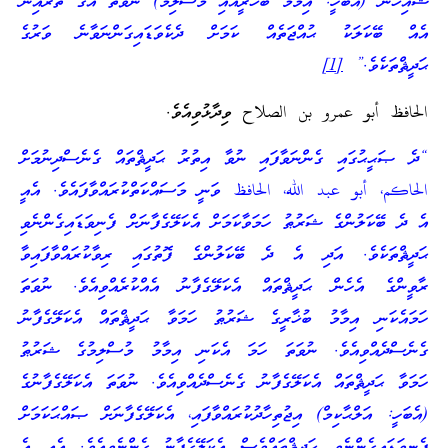
ޝައިޚުން (އެބަހީ: އިމާމު ބުޚާރީއާއި މުސްލިމު) ނުވަތަ އޭގެ ތެރެއިން
އެއް ބޭކަލަކު ޙުއްޖަތެއް ކަމަށް ދެކެވަޑައިގަންނަވާނެ ވަރުގެ
ޙަދީޘްތަކެވެ.”
[1]
الحافظ أبو عمرو بن الصلاح ވިދާޅުވިއެވެ.
“ދެ ޞަޙީޙުގައި ގެންނަވާފައި ނުވާ އިތުރު ޙަދީޘްތައް ގެނެސްދިނުމަށް
الحاكم، أبو عبد الله، الحافظ ވަނީ މަސައްކަތްކުރައްވާފައެވެ. އެއީ
އެ ދެ ބޭކަލުންގެ ޝަރުޠު ހަމަވާކަމަށް އެކަލޭގެފާނަށް ފެނިވަޑައިގެންނެވި
ޙަދީޘްތަކެވެ. އަދި އެ ދެ ބޭކަލުންގެ ފޮތުގައި ރިވާކުރައްވާފައިވާ
ރާވީންގެ އެހެން ޙަދީޘްތައް އެކަލޭގެފާނު އެއްކުރެއްވިއެވެ. ނުވަތަ
ހަމައެކަނި އިމާމު ބުޚާރީގެ ޝަރުޠު ހަމަވާ ޙަދީޘްތައް އެކަލޭގެފާނު
ގެނެސްދެއްވިއެވެ. ނުވަތަ ހަމަ އެކަނި އިމާމު މުސްލިމުގެ ޝަރުޠު
ހަމަވާ ޙަދީޘްތައް އެކަލޭގެފާނު ގެނެސްދެއްވިއެވެ. ނުވަތަ އެކަލޭގެފާނުގެ
(އެބަހީ: އަލްޙާކިމް) އިޖުތިހާދުކުރައްވާފައި، އެކަލޭގެފާނަށް ޞައްޙަކަމަށް
ފެނިވަޑައިގެންނެވި ޙަދީޘްތައްވެސް އެކަލޭގެފާނު ގެންނެވިއެވެ. އެއީ އެ