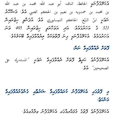
އެކަލޭގެފާނަކީ الحافظ، الناقد، أبو عبد الله، محمد بن عبد الله
بن محمد بن حمدويه بن نعيم بن الحكم الضبي އެވެ. މަޝްހޫރު
ނަމަކީ ابنُ البَيِّع، الحاكم النيسابوري އެވެ. އުފަންވީ ހިޖުރައިން
321 ގެ އަހަރުގައެވެ. އަދި އަވަހާރަވީ ހިޖުރައިން 405 ވަނަ
އަހަރުގައެވެ. އެކަލޭގެފާނަކީ ގިނަ ފޮތްތަކެއް ލިޔުއްވާފައިވާ ބޭކަލެކެވެ.
ފޮތަށް ދެއްވާފައިވާ ނަން:
އެކަލޭގެފާނުގެ ޙަދީޘް ފޮތަށް ދެއްވާފައިވާ ނަމަކީ “المستدرك على
الصحيحين” އެވެ.
މި ފޮތުގައި އެކަލޭގެފާނު ކުރައްވާފައިވާ ޝަރުޠާއި ގެންގުޅުއްވާފައިވާ
މަންހަޖު:
އެކަލޭގެފާނުގެ ފޮތުގެ މުޤައްދިމާގައި އެކަލޭގެފާނު ވިދާޅުވިއެވެ.