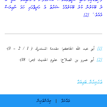
ދެ ބޭކަލުން ކުރެ ބޭކަލެއްގެ ޝަރުޠު އެ ޙަދީޘްގައި ހަމަ ނުވިޔަސް
މެއެވެ.”
[2]
[1]
أبو عبد الله الحاكم: مقدمة المستدرك ( 1 / 2 – 3).
[2]
أبو عمرو بن الصلاح: علوم الحديث (ص: 18).
އެހެނިހެން ބައިތައް
ތަޢާރަފް
ލިޔުންތެރިން