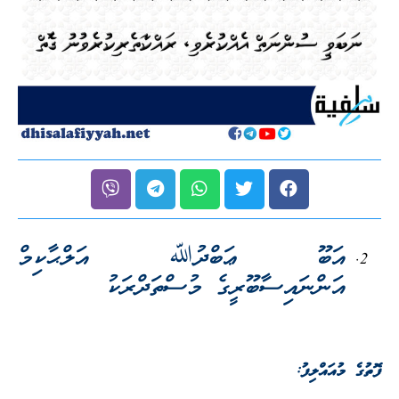
އަބޫ ޢަބްދުﷲ އަލްޙާކިމް
އަންނައިސާބޫރީގެ މުސްތަދްރަކު
ފޮތުގެ މުއައްލިފު: