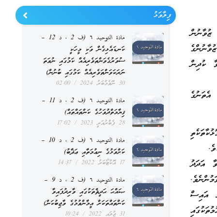
ފިލާވަޅު
 ޒުވާނުން
مادة التوحيد ٦ (ف 2 ، د 12 –
ށް ގިނަވެއްޖެއެވެ. އެއީ ފެލްޓުހަމްޖަލެވެ. (ނުވަތަ ފެލްތަމް ޖަލެވެ.) 686 ޒުވާނުންގެ
ކަނޑައެޅިގެން ވަކި މީހަކީ
ސުވަރުގެވަންތަވެރިއެއް ކަމުގައި ނުވަތަ
ެފައިވާ ކުދިން
ނަރަކަވަންތަވެރިއެއް ކަމުގައި ބުނުން)
30 ނޮވެމްބަރު 2024
02:00
އެތަނުގެ
مادة التوحيد ٦ (ف 2 ، د 11 –
ޤިޔާމަތްދުވަހުގެ ކަންތައްތައް)
28 ފެބްރުއަރީ 2023
17:02
ކާތަކެތި
مادة التوحيد ٦ (ف 2 ، د 10 –
ވެ.
ކަށްވަޅުގެ ނިޢުމަތާއި ޢަޛާބު)
ވާ އަދަދު
17 އޮކްޓޯބަރު 2022
14:37
ުންނެވެ.
مادة التوحيد ٦ (ف 2 ، د 9 –
ޞައްޙަ ޙަދީޘްތަކުގައި ވާރިދުފައިވާ
ް އައިސް
ކަންތައްތަކަށް އީމާންވުމުގެ ވާޖިބުކަން)
ުތަކުގައި
31 ޖުލައި 2022
10:24