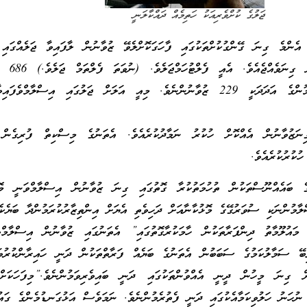
ޖަލުގެ ކުށްވެރިއަކު ހަތިމެއް ދައްކާލަނީ
އެންމެ ގިނަ ގޭންގުކުށްތަކުގައި ފާހަގަކޮށްލެވޭ ޒުވާނުން ލާފައިވާ ޖަލެއްގައި
އިސްލާމްވާ އަދަދު ވަރަ
ތެރެއިން މިހާރު މުސްލިމުންގެ އަދަދަކީ 229 ޒުވާނުންނެވެ. މިއީ އަލަށް ޖަލުގައި އިސްލާމްވ
ނަޒުވާނުން އެއްކޮށް ހުކުރު ނަމާދުކުރެއެވެ. އެތަނުގެ މިސްކިތް ފުރިގެން 
ުކުރުކުރެއެވެ.
 ބައެއްނޫސްތަކުން ތުހުމަތުކުރާ ގޮތުގައި ގިނަ ޒުވާނުން އިސްލާމްވަނީ މޮޅު
ާމުންނަކި ސުވަރުގޭގެ މޮޅުކާނާއަށް ދަހިވެތި އެޔަށް އިންތިޒާރުކުރަމުންދާ ބަޔެކެ
 މައުލޫމާތު ދިންފަރާތަކުން ހާމަކުރާގޮތުގައި” އެތަނުގައި ޒުވާނުން އިސްލާމް
ބޭ ސަމާލުކަމުގެ ސަބަބުން އެތަނުގެ ބަޔެއް ފަރާތްތަކުން ދަނީ ހައިރާންކުރުވަމ
ް ގިނަ މީހުން ދީނީ އެއްވުންތަކުގައި ދަނީ ބައިވެރިވަމުންނެވެ.”މިފަހަކަށ
ނުހަނު ހަލުވިކަމާއެކުގައި ދަނީ ފެތުރެމުންނެވެ. ނަމަވެސް އަޅުގަނޑުމެންގެ ގައުމ