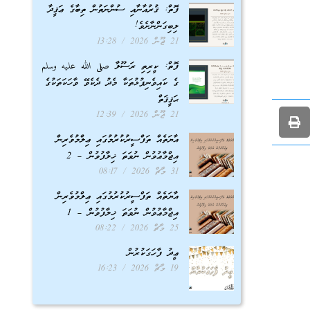
ފޮތް: ޤުރުއާނާއި ސުންނަތުން ތިބާގެ ޢަޤީދާ
ލިބިގަންނާށެވެ!
21 ޖޫން 2026
13:28
ފޮތް: ކީރިތި ރަސޫލާ صلى الله عليه وسلم
ގެ ކައިވެނިފުޅުތަކާ މެދު ދެކެވޭ ވާހަކަތަކުގެ
ޙަޤީޤަތް
21 ޖޫން 2026
12:39
އާޔަތެއް ތަފްސީރުކުރުމުގައި ޢިލްމުވެރިން
އިޖްމާޢުވުން ނުވަތަ ޚިލާފުވުން – 2
31 މާޗް 2026
08:17
އާޔަތެއް ތަފްސީރުކުރުމުގައި ޢިލްމުވެރިން
އިޖްމާޢުވުން ނުވަތަ ޚިލާފުވުން – 1
25 މާޗް 2026
08:22
ޢީދު ފާހަގަކުރުން
19 މާޗް 2026
16:23