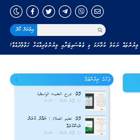
އިތުރަށް ހޯދާ
ލިޔުންތައް ނަކަލު ކުރާނަމަ މި ވެބްސައިޓަށާއި ލިޔުންތެރިއާއަށް ހަވާލާދެއްވާ!
ފަހުގެ ލިޔުންތައް
ފޮތް: شرح العقيدة الواسطية
21 ޖޫން 2026
13:54
ފޮތް: تعليم الصلاة | ނަމާދު ކުރަން
ދަސްކުރަމާ
21 ޖޫން 2026
13:40