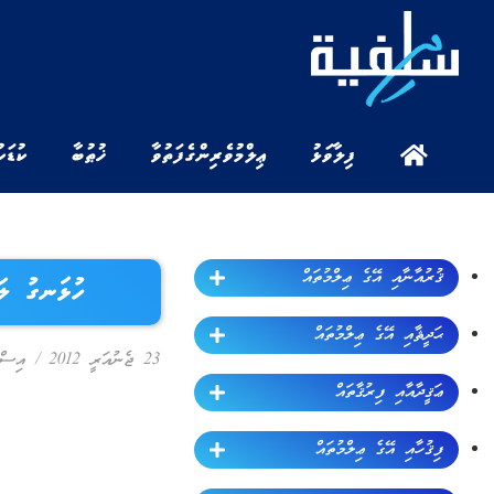
ފިލާވަޅު
ޢިލްމުވެރިންގެ ފަތުވާ
ޚުޠުބާ
ކުޑަކ
ޤުރުއާނާއި އޭގެ ޢިލްމުތައް
ހުޅަނގު ލަނ
ޙަދީޘާއި އޭގެ ޢިލްމުތައް
23 ޖެނުއަރީ 2012
/
އިސްލ
ޢަޤީދާއާއި ފިރުޤާތައް
ފިޤުހާއި އޭގެ ޢިލްމުތައް