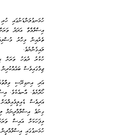
ހުޅަނގުލަންޑަނުގައި ހުރި 
ލައިގެންނެވެ.
ހުކުރު ދުވަހު ވަރަށް ގި
ޖިމްގައިވެސް ބައެއްކުދިން ހ
އަދި އިނގިރޭސި ވިލާތުގެ
ހޯދާށެވެ. އާނއެކެވެ. އިސްލ
އަދިވެސް ޑެއިލީމެއިލްއަށް
ގިނަވެ އިސްލާމްދީނަށް ލި
މިފަހަކަށް އައިސް ވަރަށ
ހުޅަނގުގައި އިސްލާމްދީން 