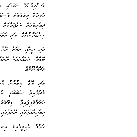
މުސްލިމުންގެ ނަމުގައި ތ
ކޮޕީކޮށް ދިރުވުމަށް މަސައ
ދިވެހިބަހަށް ތަރުޖަމާކޮށ
ހިންގަމުންނެވެ. އަދި އަވައ
އަދި ދީނާއި ދެކޮޅު ރޫހު ޚ
ބޮޑެވެ. ހަމައެޔާއެކު ޔޫރަޕ
މަދެއްނޫނެވެ.
އަދި އޭގެ އިތުރުން އެތީ
މެދުވެރިވާ ސަބަބަކީ ކުޑަ
ހުޅުވާލެވިފައިވާ ޑިމޮކް
ދިވެހިރާއްޖޭގައި ޔޫރަޕުގައ
ހަވާލާ: ޑެއިލީމެއިލް. އިނގ