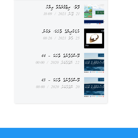
ފޮތް: ރިޒްޤުދެއްވާ އިލާހު
21 ޖޫން 2021
18:09
ކުޑަކުދިންގެ ވާހަކަ: ލަކުނު
25 މާޗް 2021
08:26
މޫސާގެފާނުގެ ވާހަކަ – 44
22 ނޮވެމްބަރު 2020
00:00
މޫސާގެފާނުގެ ވާހަކަ – 43
20 ނޮވެމްބަރު 2020
00:00