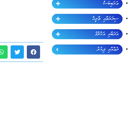
ޢަރަބިބަސް
ސިޔަރަތާއި ތާރީޚް
އަދަބާއި އަޚްލާޤު
ދުޢާއާއި ޛިކުރު