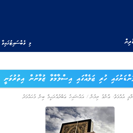
ުދިން
މި ވެބްސައިޓުގައިވާ 
ްޑަނުގައި ހުރި ޖަލެއްގައި އިސްލާމްވާ ޒުވާނުން އިތުރުވަނީ
ާމީ އުއްމަތް
,
ޢާންމު ލިޔުން
/
އައްޝައިޚު ޢަބްދުއްރަޙީމް ބިން މުޙައްމަދު