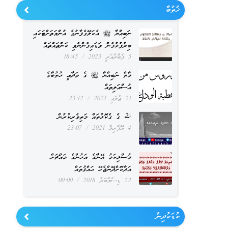
ޚުޠުބާ
ނަބިއްޔާ ﷺ އެކަލޭގެފާނުގެ އުންމަތަށްޓަކައި
ބިރުފުޅުގެން ވަޑައިގެންނެވި ކަންތައްތައް
5 ފެބްރުއަރީ 2023
18:45
މާތް ނަބިއްޔާ ﷺ ގެ ވަދާޢީ ޚުތުބާގެ
އުސްއަލިތައް
21 ޖުލައި 2021
23:12
ﷲ ގެ ގެކޮޅުތައް މަތިވެރިކުރުން
4 އޭޕްރިލް 2021
23:07
މުސްލިކަމު އޭނާގެ އަޚުންގެ މައްޗަށް
އަދާކޮށްދޭންޖެހޭ ޙައްޤުތައް
22 ޑިސެމްބަރު 2018
00:00
ކުޑަކުދިން