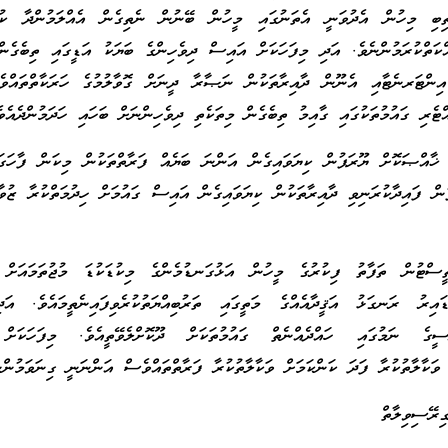
ިބި މިހުން އެދުވަނީ އެތަނުގައި މީހުން ބޭނުން ނެތިގެން އެއްލަމުންދާ ކުނި
ްކަތްކުރަމުންނެވެ. އަދި މިފަހަކަށް އައިސް ދިވެހިންގެ ބަޔަކު އަޑީގައި ތިބެގެން
ް އިންޓަރނެޓާއި އެނޫން ދާއިރާތަކުން ނަޞާރާ ދީނަށް ގޮވާލުމުގެ ހަރަކާތްތައްވ
ްޓެރި ގައުމުތަކުގައި ގާއިމު ތިބެގެން މިތަކެތި ދިވެހިންނަށް ބަހައި ހަދަމުންދެއެވެ
ާއްޞަކޮށް ޔޫރަޕުން ކިޔަވައިގެން އަންނަ ބަޔެއް ފަރާތްތަކުން މިކަން ފާހަގަކ
ުން ފައިދާކުރަނިވި ދާއިރާތަކުން ކިޔަވައިގެން އައިސް ގައުމަށް ހިދުމަތްކުރާ ޒުވ
ސްޓުން ތަފާތު ފިކުރުގެ މީހުން އަޅުގަނޑުމެންގެ މިކުޑަކުޑަ މުޖުތަމައަށް 
އިރު ރަނގަޅު އަޤީދާއެއްގެ މަތީގައި ތަރުބިއްޔަތުކުރެވިފައިނެތީމައެވެ. އަދ
ރަސީގެ ނަމުގައި ހައްދެއްނެތް ގައުމުތަކަށް ދޫކޮށްލެވޭތީއެވެ. މިފަހަކަށ
ި ވަކާލާތުކުރާ ފަދަ ކަންކަމަށް ވަކާލާތުކުރާ ފަރާތްތައްވެސް އަންނަނީ ގިނަވަމުންނ
ިރޭސިވިލާތް