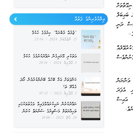
ގޮތްތަށް
 ބައިބަލް
ޢިލްމުވެރިންގެ ފަތުވާ
ެސް ދަނީ
“ޖުމުޢާ މުބާރަކާ” ކިޔުމުގެ ޙުކުމް
..
15 ނޮވެމްބަރު 2024
23:54
ުރެވޭލެއް
އަތުކުރި އޮޅައިގެން ނަމާދުކުރުމުގެ ޙުކުމް
ާނުންވެސް
3 އޭޕްރިލް 2024
20:14
ކަންފަތަށް އަޅާ ބޭހެއް ބޭނުންކުރުމުން ރޯދަ
ވަންނަން
ގެއްލޭ ތަ؟
ި އެފަދަ
5 އޭޕްރިލް 2023
07:12
ް އައިސް
ނަމާދުކުރުން ނަހީކުރައްވާފައިވާ ވަގުތުތަކުގައި
ެވެ.
ތަޙިއްޔަތުލް މަސްޖިދުގެ ސުންނަތް ކުރުން
28 މާޗް 2023
18:00