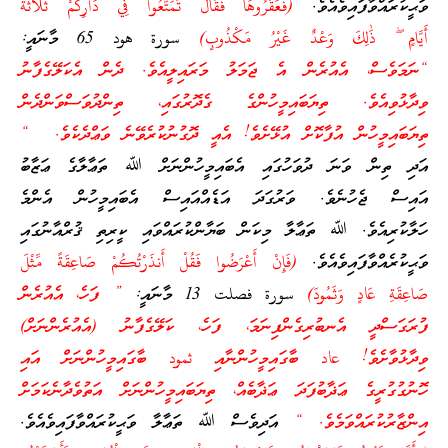
ވަޙީކުރައްވާފައިވެއެވެ.
(فَعَقَرُوهَا فَقَالَ تَمَتَّعُوا فِي دَارِكُمْ ثَلَاثَةَ
أَيَّامٍ ۖ ذَٰلِكَ وَعْدٌ غَيْرُ مَكْذُوبٍ)
سورة هود 65 މާނައީ:
“ނަމަވެސް، އެއުރެން އެ ޖަމަލު މަރައިލީއެވެ. ދެން އެކަލޭގެފާނު
ވިދާޅުވިއެވެ. ތިޔަބައިމީހުންގެ ގެދޮރުގައި، ތިންދުވަސްވަންދެން
ތިޔަބައިމީހުން އުފާކޮށް އުޅޭށެވެ! އެއީ ދޮގުނުކުރެވޭނެ ވަޢްދެކެވެ. “
އަދި ތިން ވަނަ ދުވަހުގައި އެބައިމީހުންނަށް ﷲ ތަޢާލާގެ ޢަޒާބު
އައިސް ޖެހުނެވެ. ވަރުގަދަ އަޑެއްއައިސް އެބައިމީހުން އެންމެ
ހަލާކުރިއެވެ. ﷲ ތަޢާލާ މިކަން ބަޔާންކުރައްވައި ކީރިތި ޤުރްއާނުގައި
ވަޙީކުރެއްވާފައިވެއެވެ.
(فَإِنْ أَعْرَضُوا فَقُلْ أَنذَرْتُكُمْ صَاعِقَةً مِّثْلَ
صَاعِقَةِ عَادٍ وَثَمُودَ)
سورة فصلت 13 މާނައީ:
” ފަހެ، އެއުރެން
ފުރަގަސްދީ އެނބުރިގެންފިނަމަ، ފަހެ، ކަލޭގެފާނު (އެއުރެންނަށް)
ވިދާޅުވާށެވެ! عاد ބާގައިމީހުންނާއި ثمود ބާގައިމީހުންނަށް އައި
ހޮނުގުގުރީގެ ޢަޛާބުފަދަ ޢަޛާބެއް، ތިޔަބައިމީހުންނަށް އަތުވެދާނެކަމަށް
އިންޒާރުކުރައްވަމެވެ. “
އަދިވެސް ﷲ ތަޢާލާ ވަޙީކުރައްވާފައިވެއެވެ.