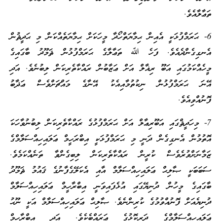
ތަޢާލާއެވެ.
6- ޙަރަމްފުޅަކީ އެއިން ޙިމާޔަތްހޯދާ މީހަކަށް ޙިމާޔަތެއްކަން މި ޙަދީޘުން
އެނގިގެންދެއެވެ. ފަހެ ﷲ ތަޢާލާގެ ޙަރަމްފުޅުން ޘަމޫދު ބާގައިގެ
މީހެއްކަމުގައި އަބޫ ރިޣާލް އަށް ޢަޒާބުން ރައްކާތެރިކަން ލިބުނެވެ. އަދި
އޭނަ ޙަރަމްފުޅުން ނިކުތުމާއިއެކު އޭނާގެ މައްޗަށްވެސް ޢަޛާބު
ފޮނުއްވިއެވެ.
7- މިހަދީޘްގައި އަބޫރިޢާލް އަށް ޙަރަމްފުޅުގެ ރައްކާތެރިކަން ލިބުނުވާހަކަ
އޮތުމުން އެނގިގެން ދަނީ މި ޙަރަމްފުޅަކީ އިބްރަހީމް ޢަލައިހިއްސަލާމްގެ
ޒަމާނަށްވުރެވެސް ކުރީން ރައްކާތެރިކަން ލިބިގެންވާ ތަނެއްކަމެވެ.
ސަބަބަކީ ޞާލިޙް ޢަލައިހިއްސަލާމް އާއި އެކަލޭގެފާނުގެ ޤައުމު ޘަމޫދު
ބާގައިގެ މީހުން ދުނިޔޭގައި އުޅެފައިވަނީ އިބްރާހީމް ޢަލައިހިއްސަލާމް
ދުނިޔެއަށް ފޮނުއްވުމުގެ ކުރިންނެވެ. ޞާލިޙް ޢަލައިހިއްސަލާމް އަކީ ނޫޙު
ޢަލައިހިއްސަލާމްގެ ދަރިކޮޅުގެ ޢަރައްބެކެވެ. އަދި އިބްރާހީމް