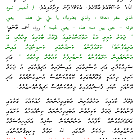
ﷲގެ ރަސޫލާއެވެ.އާދޭހެވެ. އެކަލޭގެފާނު ވިދާޅުވިއެވެ.
( أحيمر ثمود
الذي عقر الناقة ، والذي يضربك يا علي على هذه – يعني
قرنه – حتى يبل منه هذه – يعني لحيته )
رواه أحمد
މާނައީ:
” ޖަމަލު ކަތިލީ މަޑު ރަތްދޮންކުލައިގެ ޘަމޫދު ބާގައިގެ މީހާއާއި، އޭ
ޢަލީގެފާނެވެ! ކަލޭގެފާނުގެ ކަނދުރާގައި ކަނޑިންޖަހާ އެއިން
އަންނަލެއިން ކަލޭގެފާނުގެ ތުނބުޅިފުޅު ތެއްމާލާ މީހާއެވެ “
އަދި
ސަޙީޙްބުޚާރީ އަދި މުސްލިމްގައި އައިސްފައިވާ ޙަދީޘެއްގައި އެ ޖަމަލު
ކަތިލީ މީހާއަކީ ޘަމޫދުބާގައިގެ ބޮޑެއްކަންވެސް އެނގިގެންދެއެވެ. އަދި
އޭނާއަކީ ނުބައި ފާސިދުވެފައިވާ މީހެއްކަންވެސް ޙަދީޘުންއެނގެއެވެ.
ޘަމޫދު ބާގައިގެ އަހުލުވެރިން އެބައިމީހުންނަށް ހެއްކެއްގެ ގޮތުގައި
ފޮނުއްވުނު ޖަމަލު ކަތިލުމުން އެބައިމީހުންނަށް ތިންދުވަހުގެ ތެރޭގައި
ގަދަފަދަވެގެންވާ ކޯފާއެއް އަންނާނެކަން ޞާލިޙް ޢަލައިހިއްސަލާމް
އެންގެވިއެވެ. މިޚަބަރު ދެއްވައި ﷲ ތަޢާލާ ކީރިތިޤުރްއާނުގައި