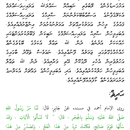
އަޅުގަނޑުމެންގެ ލޮބުވެތި ނަބިއްޔާ ޞައްލަﷲ ޢަލައިހިވަސައްލަމް
އެކަލޭގެފާނުގެ އަޞްޢާބުބޭކަލުންނަށް ޞާލިޙްގެ ޢަލައިހިއްސަލާމްގެ
ޤައުމުގެ މީހުން ޢަމަލުކުރިގޮތަށް ޢަމަލުނުކުރުމަށް އިންޒާރުދެއްވިއެވެ.
އެބައިމީހުން ޞާލިޙް ޢަލައިހިއްސަލާމްގެ ނަބީކަން ޤަބޫލުކުރުމަށްޓަކައި
ހެއްކަކަށް އެދުނެވެ. ދެން ﷲ ތަޢާލާ އެކަމުގެ ބޮޑުވެގެންވާ
ހެއްކެއްގެގޮތުގައި ޖަމަލެއް ފޮނުއްވިއެވެ. ނަމަވެސް ޘަމޫދު ބާގައިގެ
އަހުލުވެރިން އެހެކި ދޮގުކޮށް އޭތި މަރާލިއެވެ. ދެން ﷲ ތަޢާލާ
އެބައިމީހުން ހަލާކުކުރެއްވިއެވެ. އަދި އެބައިމީހުންގެ މައްޗަށް އެކަލާނގެ
ވަރުގަދަވެގެންވާ ކޯފާއެއްފޮނުއްވިއެވެ.
ޙަދީޘް:
روى الإمام أحمد في مسنده عَنْ جَابِرٍ، قَالَ:
لَمَّا مَرَّ رَسُولُ اللهِ
صَلَّى اللهُ عَلَيْهِ وَسَلَّمَ بِالْحِجْرِ ، قَالَ: ” لَا تَسْأَلُوا الْآيَاتِ ، وَقَدْ
سَأَلَهَا قَوْمُ صَالِحٍ، فَكَانَتْ تَرِدُ مِنْ هَذَا الْفَجِّ ، وَتَصْدُرُ مِنْ هَذَا