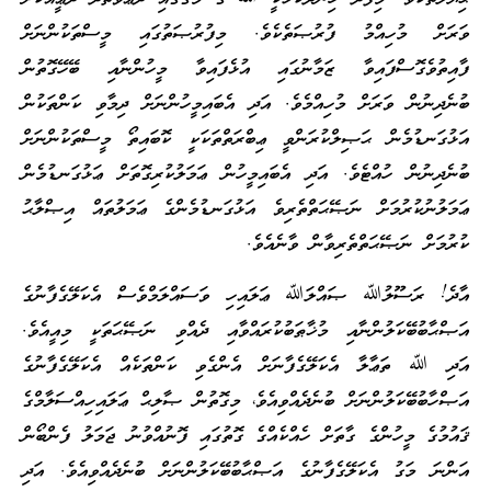
ވަރަށް މުހިއްމު ފުރުޞަތެކެވެ. މިފުރުޞަތުގައި މީސްތަކުންނަށް
ފާއިތުވެގޮސްފައިވާ ޒަމާނުގައި އުޅެފައިވާ މީހުންނާއި ބޭހޭގޮތުން
ބުނެދިނުން ވަރަށް މުހިއްމެވެ. އަދި އެބައިމީހުންނަށް ދިމާވި ކަންތަކުން
އަޅުގަނޑުމެން ޙަޞިލްކުރަންވީ ޢިބްރަތްތަކަކީ ކޮބައިތޯ މީސްތަކުންނަށް
ބުނެދިނުން ހުއްޓެވެ. އަދި އެބައިމީހުން ޢަމަލުކުރިގޮތަށް ޢަޅުގަނޑުމެން
ޢަމަލުނުކުރުމަށް ނަޞޭޙަތްތެރިވެ އަޅުގަނޑުމެންގެ ޢަމަލުތައް އިޞްލާޙު
ކުރުމަށް ނަޞޭޙަތްތެރިވާން ވާނެއެވެ.
އާދެ! ރަސޫލުﷲ ޞައްލަﷲ ޢަލައިހި ވަސައްލަމްވެސް އެކަލޭގެފާނުގެ
އަޞްޙާބުބޭކަލުންނާއި މުޚާޠަބުކުރައްވާއި ދެއްވި ނަޞޭޙަތަކީ މިއީއެވެ.
އަދި ﷲ ތަޢާލާ އެކަލޭގެފާނަށް އެންގެވި ކަންތަކެއް އެކަލޭގެފާނުގެ
އަޞްހާބުބޭކަލުންނަށް ބުނެދެއްވިއެވެ، މިގޮތުން ޞާލިޙް ޢަލައިހިއްސަލާމްގެ
ޤައުމުގެ މީހުންގެ ގާތަށް ހެއްކެއްގެ ގޮތުގައި ފޮނުއްވުނު ޖަމަލު ފެންބޯން
އަންނަ މަގު އެކަލޭގެފާނުގެ އަޞްޙާބުބޭކަލުންނަށް ބުނެދެއްވިއެވެ. އަދި