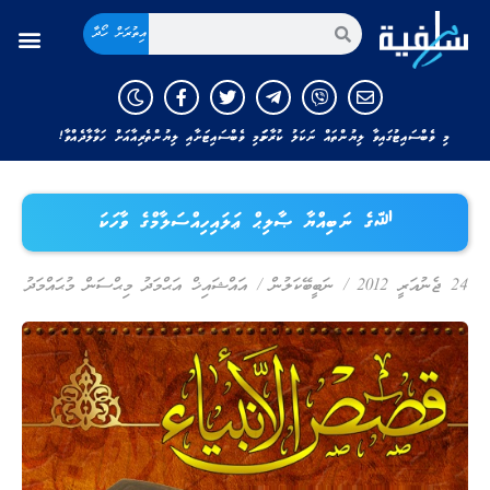
އިތުރަށް ހޯދާ
މި ވެބްސައިޓުގައިވާ ލިޔުންތައް ނަކަލު ކުރާނަމަ މި ވެބްސައިޓަށާއި ލިޔުންތެރިއާއަށް ހަވާލާދެއްވާ!
ﷲގެ ނަބިއްޔާ ޞާލިޙް ޢަލައިހިއްސަލާމްގެ ވާހަކަ
24 ޖެނުއަރީ 2012
/
ނަބީބޭކަލުން
/
އައްޝައިޚް އަޙްމަދު މިޙްސަން މުޙައްމަދު