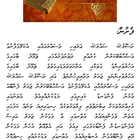
ފެށުން:
ރަސޫލުﷲ ޞައްލަﷲ ޢަލައިހި ވަސައްލަމައާއި އެކަލޭގެފާނުގެ
އަޞްޙާބުބޭކަލުން ކުރެއްވި ދަތުރުފުޅެއްގައި ޘަމޫދު ބާގައިގެ
އަހުލުވެރިންގެ ގެތަކާއި އަރާހަމަވެވަޑައިގަތެވެ. ޘަމޫދު ބާގައިގެ
އަހުލުވެރިންނަކީ ޖަމަލު މަރާލިމީހުންނެވެ. އަދި ރަސޫލުﷲ ޞައްލަﷲ
ޢަލައިހި ވަސައްލަމްއާއި އެކަލޭގެފާނުގެ އަޞްޙާބުބޭކަލުން ޖަމަލު ފެންބޮއެ
އުޅުނު ފެންގަނޑު ކައިރީގައި މަޑުކުރެއްވިއެވެ. އެތަނުގައި
މުޅިޢާލަމްތަކަށް ޢިބްރަތްތެރި ފިލާވަޅުތަކެއް ހިނގައިދިޔަ ތަނެއް ކަމުގައި
އެތަން ވެގެންދިޔައެވެ. އެތާނގައި ވާ މަގަކުން ޖަމަލު އައިސް
އެފެންގަނޑުން ފެންބޯކަމުގައި ވިއެވެ. އަދި އެތާއޮތް އެހެން މަގަކުން
އޭތި ފެންބޮއެގެން އެނބުރިދެއެވެ. އެތާނގައި މަޑުކުރެއްވި ހިނދުކޮޅު