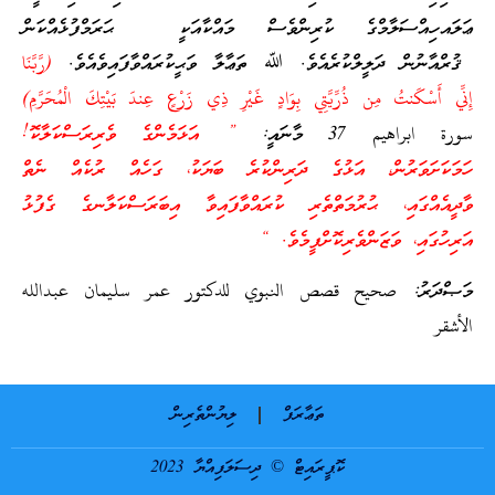
ޢަލައހިއްސަލާމްގެ ކުރިންވެސް މައްކާއަކީ ޙަރަމްފުޅެއްކަން
ޤުރްއާނުން ދަލީލްކުރެއެވެ. ﷲ ތަޢާލާ ވަޙީކުރައްވާފައިވެއެވެ.
(رَّبَّنَا
إِنِّي أَسْكَنتُ مِن ذُرِّيَّتِي بِوَادٍ غَيْرِ ذِي زَرْعٍ عِندَ بَيْتِكَ الْمُحَرَّمِ)
سورة ابراهيم 37 މާނައީ:
” އަޅަމެންގެ ވެރިރަސްކަލާކޮ!
ހަމަކަށަވަރުން، އަޅުގެ ދަރިންކުރެ ބަޔަކު، ގަހެއް ރުކެއް ނެތް
ވާދީއެއްގައި، ޙުރުމަތްތެރި ކުރައްވާފައިވާ އިބަރަސްކަލާނގެ ގެފުޅު
އަރިހުގައި، ވަޒަންވެރިކޮށްފީމެވެ. “
މަޞްދަރު: صحيح قصص النبوي للدكتور عمر سليمان عبدالله
الأشقر
ތަޢާރަފް
ލިޔުންތެރިން
ކޮޕީރައިޓް © ދިސަލަފިއްޔާ 2023