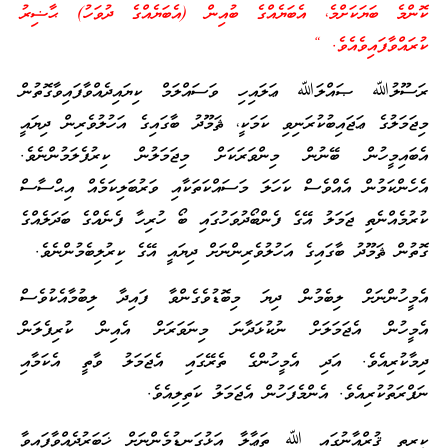
ކޮންމެ ބަޔަކަށްމެ، އެބަޔެއްގެ ބުއިން (އެބަޔެއްގެ ދުވަހު) ޙާޟިރު
ކުރައްވާފައިވެއެވެ. “
ރަސޫލުﷲ ޞައްލަﷲ ޢަލައިހި ވަސައްލަމް ކިޔައިދެއްވާފައިވާގޮތުން
މިޖަމަލުގެ ޢަޖައިބުކުރަނިވި ކަމަކީ، ޘަމޫދު ބާގައިގެ އަހުލުވެރިން ދިޔައީ
އެބައިމީހުން ބޭނުން މިންވަރަކަށް މިޖަމަލުން ކިރުފެލަމުންނެވެ.
އެހެންކަމުން އެއްވެސް ކަހަލަ މަސައްކަތަކާއި ވަރުބަލިކަމެއް އިޙްސާސް
ކުރުމެއްނެތި ޖަމަލު އޭގެ ފެންބޯދުވަހުގައި ބޯ ހުރިހާ ފެނެއްގެ ބަދަލެއްގެ
ގޮތުން ޘަމޫދު ބާގައިގެ އަހުލުވެރިންނަށް ދިޔައީ އޭގެ ކިރުލިބެމުންނެވެ.
އެމީހުންނަށް ލިބެމުން ދިޔަ މިބޮޑުވެގެންވާ ފައިދާ ލިބުމާއެކުވެސް
އެމީހުން އެޖަމަލަށް ނުކުޅަދާނަ މިނަވަރަށް އެއިން ކުރިފެލަން
ދިމާކުރިއެވެ. އަދި އެމީހުންގެ ތެރޭގައި އެޖަމަލު ވާތީ އެކަމާއި
ނަފްރަތުކުރިއެވެ. އެންމެފަހުން އެޖަމަލު ކަތިލިއެވެ.
ކީރިތި ޤުރްއާނުގައި ﷲ ތަޢާލާ އަޅުގަނޑުމެންނަށް ޚަބަރުދެއްވާފައިވާ