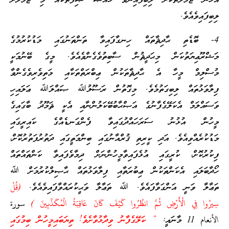
އެހެން ޖަމަލުތަކަށް ލިބިފައިނުވާ ޚާއްޞަ ޞިފަތަކެއް މި ޖަމަލަށް
ލިބިފައިވެއެވެ.
4- ބޮޑެތި ޙާދިޘާތައް ހިނގާފައިވާ ތަންތަނުގައި މަޑުކުރުމުގެ
މަޝްރޫޢިޔަތުކަން މިޙަދީޘުން ސާބިތުވެގެންވެއެވެ. މީގެ ބޭނުމަކީ
މުސްލިމް މީހާ އެ ޙާދިޘާތަކުން ޢިބްރަތްތަކާއި މަތިވެރިވެގެންވާ
ފިލާވަޅުތައް ލިބިގަތުމެވެ. މިގޮތުން ރަސޫލުﷲ ޞައްލަﷲ ޢަލައިހި
ވަސައްލަމް އެކަލޭގެފާނުގެ އަޞްޙާބުބޭކަލުންނާއި އެކީ ޘަމޫދު ބާގައިގެ
މީހުން އުޅުނު ސަރަހައްދުގައިވާ ފެންގަނޑެއްގެ ކައިރީގައި
މަޑުކުރެއްވިއެވެ. އަދި ކީރިތި ޤުރްއާނުގައި ބިންމަތީގައި ދަތުރުފަތުރުކޮށް،
ފިކުރުކޮށް، ކުރީގައި އުޅެފައިވާމީހުންނަށް ދިމާވެފައިވާ ކަންތައްތައް
ހޯދާބަލައި އެކަންތަކުން ޢިބުރަތާއި ފިލާވަޅުތައް ޙާޞިލްކުރުމަށް ﷲ
ތަޢާލާ ވަނީ އަންގަވާފައެވެ. ﷲ ތަޢާލާ ވަޙީކުރައްވާފައިވެއެވެ.
(قُلْ
سِيرُوا فِي الْأَرْضِ ثُمَّ انظُرُوا كَيْفَ كَانَ عَاقِبَةُ الْمُكَذِّبِينَ )
سورة
الأنعام 11 މާނައީ:
” ކަލޭގެފާނު ވިދާޅުވާށެވެ! ތިޔަބައިމީހުން ބިމުގައި