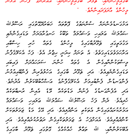
ބާގައިމީހުންނާއި، ޘަމޫދު ބާގައިމީހުންނާއި، އެއުރެންގެ ފަހުން އުޅުނު
މީހުންގެ އާދަފަދައިންނެވެ. “
އަޅުގަނޑުމެންނަށް ސުންނަތުގެ ފޮތްތައް ޚަބަރުދޭގޮތުގައި ރަސޫލުﷲ
ޞައްލަﷲ ޢަލައިހި ވަސައްލަމް ތަބޫކު ހަނގުރާމަޔަށް ވަޑައިގެންނެވި
މަގުމަތީގައި ޘަމޫދުބާގައިގެ މީހުންގެ ގެތައް ހުރި ހިސާބާއި
އަރާހަމަވެވަޑައިގަތެވެ. އެ ތަނަށް ކިޔަނީ ޙިޖްރު އެވެ. ފަހެ އެކަލޭގެފާނު
މީސްތަކުންނާއިގެން އެ ގެތައް ހުންނަ ސަރަހައްދަށް ފައިބައި
ވަޑައިގެންނެވިއެވެ. އަދި ޘަމޫދު ބާގައިގެ އަހުލުވެރިން ފެންބޮއިއުޅުނު
ފެންގަނޑުން ފެންބުއިމަށް އެކަލޭގެފާނުގެ އަޞްޙާބުބޭކަލުން އެދުނެވެ.
އަދި އެފެންގަނޑުގެ ފެނުން މަޑުތަކެއް މޮޑެ އެއިން ރުނބާތަކެއް
ހެދިއެވެ. ދެން ފަހެ ރަސޫލުﷲ ޞައްލަﷲ ޢަލައިހި ވަސައްލަމް
އަމުރުކުރައްވައިގެން އެތަކެތި އަންދާލިއެވެ. އަދި އޭގެ މަޑު ޖަމަލުތަކަށް
ކާންދެއްވިއެވެ. އެއަށްފަހު އެ ޖަމަލުތަކާއިގެން ދަތުރުކުރެއްވިއެވެ. އަދި
އެބޭކަލުންނާއި، ﷲ ތަޢާލާ ހެއްކެއްގެ ގޮތުގައި ޘަމޫދު ބާގައިގެ