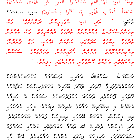
(وَأَمَّا ثَمُودُ فَهَدَيْنَاهُمْ فَاسْتَحَبُّوا الْعَمَىٰ عَلَى الْهُدَىٰ فَأَخَذَتْهُمْ
صَاعِقَةُ الْعَذَابِ الْهُونِ بِمَا كَانُوا يَكْسِبُونَ)
سورة فصلت17
މާނައީ:
” އަދި ثمود ބާގައިމީހުން ދަންނާށެވެ! ފަހެ،
ތިމަންރަސްކަލާނގެ އެއުރެންނަށް ތެދުމަގު ދެއްކެވީމެވެ. ފަހެ، އެއުރެން
ތެދުމަގު ލިބުމުގެ ބަދަލުގައި، ކަނުކަން (އެބަހީ: މަގު ފުރެދުން)
އިޚްތިޔާރުކުރޫއެވެ. އެއުރެން ހޯދައިއުޅުނު ޢަމަލުތަކުގެ ސަބަބުން،
އިހާނަތްތެރި ޢަޛާބުގެ ހޮނުގުގުރި އެއުރެންގައި ހިފިއެވެ. “
ރަސޫލުﷲ ޞައްލަﷲ ޢަލައިހި ވަސައްލަމް އަޅުގަނޑުމެންނަށް
ޚަބަރުދެއްވާފައިވާ ގޮތުގައި ޘަމޫދު ބާގައިގެ އަހުލުވެރިންނަށް ޢަޛާބެއްގެ
ގޮތުގައި ފޮނުއްވެވި ވަރުގަދަ އަޑުފަތްގަނޑުގެ ސަބަބުން އެ ޤަބީލާގެ
އެންމެން މި ބިންމަތިން ހަލާކުވެ ނެތިގެން ދިޔައެވެ. މީގައި އެރަށުގައި
ތިބި މީހުންނާއި އެރަށުން ބޭރުގައި ތިބިމީހުން ފަރަގެއް ނުކުރައްވައެވެ.
އަދި އެމިހުންގެ ތެރެއިން ﷲ ތަޢާލާ ޙުރުމަތްތެރި ކުރެއްވި ޙަރަމްފުޅު
ސަރަހައްދުގައި ހުރިމީހަކު ފިޔަވައި އެންމެން ހަލާކުވިއެވެ. އޭނާ އާއި