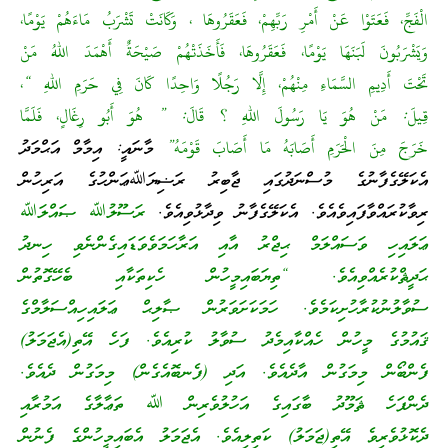
الْفَجِّ، فَعَتَوْا عَنْ أَمْرِ رَبِّهِمْ، فَعَقَرُوهَا ، وَكَانَتْ تَشْرَبُ مَاءَهُمْ يَوْمًا،
وَيَشْرَبُونَ لَبَنَهَا يَوْمًا، فَعَقَرُوهَا، فَأَخَذَتْهُمْ صَيْحَةٌ أَهْمَدَ اللهُ مَنْ
تَحْتَ أَدِيمِ السَّمَاءِ مِنْهُمْ، إِلَّا رَجُلًا وَاحِدًا كَانَ فِي حَرَمِ اللهِ “،
قِيلَ: مَنْ هُوَ يَا رَسُولَ اللهِ ؟ قَالَ: ” هُوَ أَبُو رِغَالٍ، فَلَمَّا
خَرَجَ مِنَ الْحَرَمِ أَصَابَهُ مَا أَصَابَ قَوْمَهُ”
މާނައީ: އިމާމް އަޙްމަދު
އެކަލޭގެފާނުގެ މުސްނަދުގައި ޖާބިރު ރަޟިޔަﷲޢަންހުގެ އަރިހުން
ރިވާކުރައްވާފައިވެއެވެ. އެކަލޭގެފާނު ވިދާޅުވިއެވެ.
ރަސޫލުﷲ ޞައްލަﷲ
ޢަލައިހި ވަސައްލަމް ޙިޖްރު އާއި އަރާހަމަވެވަޑައިގެންނެވި ހިނދު
ޙަދީޘްކުރެއްވިއެވެ. “ތިޔަބައިމީހުން ހެކިތަކާއި ބެހޭގޮތުން
ސުވާލުނުކުރާހުށިކަމެވެ. ހަމަކަށަވަރުން ޞާލިޙް ޢަލައިހިއްސަލާމްގެ
ޤައުމުގެ މީހުން ހެއްކާއިމެދު ސުވާލު ކުރިއެވެ. ފަހެ އޭތި(އެޖަމަލު)
ފެންބޯން މިމަގުން އާދެއެވެ. އަދި (ފެނބޮއެގެން) މިމަގުން ދެއެވެ.
ދެންފަހެ ޘަމޫދު ބާގައިގެ އަހުލުވެރިން ﷲ ތަޢާލާގެ އަމުރާއި
ދެކޮޅުވެރިވެ އޭތި(ޖަމަލު) ކަތިލިއެވެ. އެޖަމަލު އެބައިމީހުންގެ ފެނުން