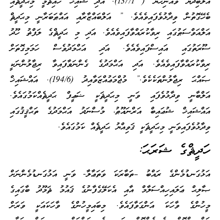
އަލްބިދާޔާ ވައްނިހާޔާ ( 137/1). އަދި ޝައިޚް ހައިޘަމީ މިޙަދީޘާއި
ބެހޭގޮތުން ވިދާޅުވެފައިވެއެވެ. ” އަލްބައްޒާރާއި އައްޠަބަރާނީ މިޙަދީޘް
އަލްއަވްސަޠުގައި ރިވާކުރައްވާފައިވެއެވެ. އަދި މި ޙަދީޘްގެ ލަފްޡު ހޫދު
ސޫރަތުގައި އައިސްފައިވެއެވެ. އަދި އަޙްމަދުވެސް ހަމަމިގޮތަށް
ރިވާކުރައްވާފައިވެއެވެ. އަދި އަޙްމަދުގެ ގެންނަވާފައިވާ ރިޖާލުންނަކީ
ޞައްޙަ ރިޖާލުންތަކެކެވެ.” މުޖްމަޢުއްޒަވާއިދު (194/6). އައްޝައިޚް
އަލްބާނީ ވިދާޅުވެފައި ވަނީ މިޙަދީޘަކީ ޟަޢީފް ޙަދީޘެއްކަމުގައެވެ.
އައްޝައިޚް ޝުޢައިބް އަރްނައޫޠު، މުސްނަދު އަޙްމަދުގެ ތަޙްޤީޤުގައި
ވިދާޅުވެފައިވަނީ މިޙަދީޘަކީ ޤަވިއްޔު ޙަދީޘެއް ކަމުގައެވެ.
ހަދީޘްގެ ޝަރަޙަ:
އަޅުގަނޑުމެންގެ ރައްބު –ތަބާރަކަ ވަތަޢާލާ- ވަނީ އަޅުގަނޑުމެންނަށް
ޞާލިޙް ޢަލައިހިއްސަލާމް އާއި އެކަލޭގެފާނުގެ ޤައުމު ޘަމޫދު ބާގައިގެ
މީހުންގެ ވާހަކަ އަންގަވާފައެވެ. މިބައިމީހުންގެ ވާހަކައަކީ ވަރަށް