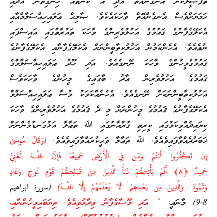
ތަފްޞީލްކޮށް އެނގެންއޮތް އަދި އެ ކަންތައް ހިނގިތަން އަދާއި
ހަމަޔަށްވެސް އެނގެންއޮތް ވާހަކައެކެވެ. ޞާލިޙް ޢަލައިހިއްސަލާމްއާއި
އެކަލޭގެފާނުގެ ޤައުމުގެ އަހުލުވެރިންގެ ވާހަކަ ތައުރާތުގައި އައިސްފައި
ނުވެއެވެ. އެހެންކަމުން އަހުލުކިތާބީންނަށް އެކަލޭގެފާނާއި އެކަލޭގެފާނުގެ
ޤައުމުގެމީހުންގެ ވާހަކަ ނޭނގެއެވެ. އަދި ހޫދު ޢަލައިހިއްސަލާމްގެ
ޤައުމުގެ އަހުލުވެރިން ޢާދު ބާގައިގެ މީހުންގެ ވާހަކަވެސް
އަހުލުކިތާބީންނަކަށް ނޭނގެއެވެ. އެހެނެއްކަމަކު މުސާ ޢަލައިހިއްސަލާމް
އެކަލޭގެފާނުގެ ޤައުމުގެ މީހުންނަށް މި ދެ ޤައުމުގެ އަހުލުވެރިންގެ ވާހަކަ
ކިޔައިދެއްވިކަމުގައި ކީރިތި ޤުރްއާނުގައި ﷲ ތަޢާލާ އަޅުގަނޑުމެންނަށް
ޚަބަރުދެއްވާފައިވެއެވެ. ﷲ ތަޢާލާ ވަޙީކުރައްވާފައިވެއެވެ.
(وَقَالَ مُوسَىٰ
إِن تَكْفُرُوا أَنتُمْ وَمَن فِي الْأَرْضِ جَمِيعًا فَإِنَّ اللَّـهَ لَغَنِيٌّ
حَمِيدٌ ﴿
٨
﴾ أَلَمْ يَأْتِكُمْ نَبَأُ الَّذِينَ مِن قَبْلِكُمْ قَوْمِ نُوحٍ وَعَادٍ
وَثَمُودَ ۛ وَالَّذِينَ مِن بَعْدِهِمْ ۛ لَا يَعْلَمُهُمْ إِلَّا اللَّـهُ)
(سورة ابراهيم
8-9) މާނައީ:
” އަދި މޫސާގެފާނު ވިދާޅުވިއެވެ. ތިޔަބައިމީހުންނާއި،