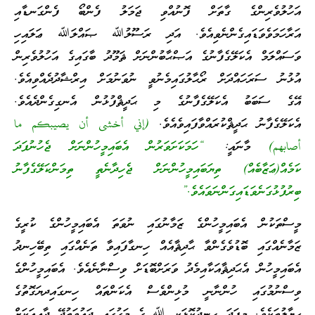
އަހުލުވެރިންގެ ގާތަށް ފޮނުއްވި ޖަމަލު ފެންބޯ ފެންގަނޑާއި
އަރާހަމަވެވަޑައިގެންނެވިއެވެ. އަދި ރަސޫލުﷲ ޞައްލަﷲ ޢަލައިހި
ވަސައްލަމް އެކަލޭގެފާނުގެ އަޞްޙާބުންނަށް ޘަމޫދު ބާގައިގެ އަހުލުވެރިން
އުޅުނު ސަރަހައްދަށް ރޯޙާލުގައިމެނުވީ ނުވަނުމަށް އިރްޝާދުދެއްވިއެވެ.
އޭގެ ސަބަބު އެކަލޭގެފާނުގެ މި ޙަދީޘްފުޅުން އެނގިގެންދެއެވެ.
އެކަލޭގެފާނު ޙަދީޘްކުރައްވާފައިވެއެވެ.
(إني أخشى أن يصيبكم ما
أصابهم)
މާނައީ:
“ހަމަކަށަވަރުން އެބައިމީހުންނަށް ޖެހުނުފަދަ
ކަމެއް(ޢަޒާބެއް) ތިޔަބައިމީހުންނަށް ޖެހިދާނެތީ ތިމަންކަލޭގެފާނު
ބިރުފުޅުގަނެވަޑައިގަންނަވައެވެ.”
މީސްތަކުން އެބައިމީހުންގެ ޒަމާނުގައި ނުވަތަ އެބައިމީހުންގެ ކުރީގެ
ޒަމާނެއްގައި ބޮޑުވެގެންވާ ޙާދިޘާއެއް ހިނގާފައިވާ ތަނެއްގައި ތިބޭހިނދު
އެބައިމީހުން އެޙަދިޘާއަކާއިމެދު ވަރަށްބޮޑަށް ވިސްނާނެއެވެ. އެބައިމީހުންގެ
ވިސްނުމުގައި ހުންނާނީ މުޅިންވެސް އެކަންތައް ހިނގައިދޔަގޮތުގެ
ޙިޔާލުތަކެވެ. މިފަދަ ހިނދުކޮޅަކީ ﷲ ގެ މަގުގައި ދަޢުވަތުދޭ ދާޢީއަކަށް