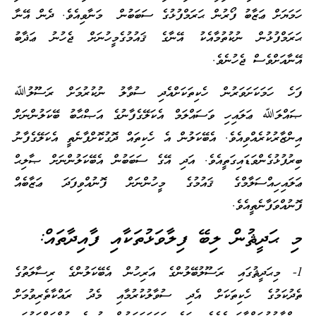
ހަމަޔަށް ޢަޒާބު ފޯރުން ޙަރަމްފުޅުގެ ސަބަބުން މަނާވިއެވެ. ދެން އޭނާ
ޙަރަމްފުޅުން ނުކުތުމާއެކު އޭނާގެ ޤައުމުގެމީހުނަށް ޖެހުނު ޢަޛާބު
އޭނާއަށްވެސް ޖެހުނެވެ.
ފަހެ ހަމަކަށަވަރުން ހެކިތަކަށްއެދި ސުވާލު ނުކުރުމަށް ރަސޫލުﷲ
ޞައްލަﷲ ޢަލައިހި ވަސައްލަމް އެކަލޭގެފާނުގެ އަޞްޙާބު ބޭކަލުންނަށް
އިންޒާރުކުރެއްވިއެވެ. އެބޭކަލުން އެ ހެކިތައް ދޮގުކޮށްފާނެތީ އެކަލޭގެފާނު
ބިރުފުޅުގެންވަޑައިގަތީއެވެ. އަދި އޭގެ ސަބަބުން އެބޭކަލުންނަށް ޞާލިޙް
ޢަލައިހިއްސަލާމްގެ ޤައުމުގެ މީހުންނަށް ފޮނުއްވިފަދަ ޢަޒާބެއް
ފޮނުއްވަފާނެތީއެވެ.
މި ޙަދީޘުން ލިބޭ ފިލާވަޅުތަކާއި ފާއިދާތައް:
1- މިޙަދީޘުގައި ރަސޫލުބޭލުންގެ އަރިހުން އެބޭކަލުންގެ ރިސާލަތުގެ
ތެދުކަމުގެ ހެކިތަކަށް އެދި ސުވާލުކުރުމާއި މެދު ރައްކާތެރިވުމަށް