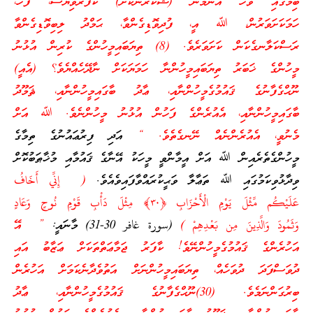
ބިމުގައި ވާހާ އެންމެން (ޝުކުރުނުކޮށް) ކާފަރުވިޔަސް، ފަހެ،
ހަމަކަށަވަރުން، ﷲ އީ، ފުދިވޮޑިގެންވާ، ޙަމްދު ލިބިވޮޑިގެންވާ
ރަސްކަލާނގެކަން ކަށަވަރެވެ. (
8
) ތިޔަބައިމީހުންގެ ކުރިން އުޅުނު
މީހުންގެ ޚަބަރު ތިޔަބައިމީހުންނާ ހަމަޔަކަށް ނާދޭހެއްޔެވެ؟ (އެއީ)
ނޫޙްގެފާނުގެ ޤައުމުގެމީހުންނާއި، ޢާދު ބާގައިމީހުންނާއި، ޘަމޫދު
ބާގައިމީހުންނާއި، އެއުރެންގެ ފަހުން އުޅުނު މީހުންނެވެ. ﷲ އަށް
މެނުވީ، އެއުރެންނެއް ނޭނގެތެވެ. “
އަދި ފިރުޢައުނުގެ ތިމާގެ
މީހުންގެތެރެއިން ﷲ އަށް އީމާންވީ މީހަކު އޭނާގެ ޤައުމާއި މުޚާޠަބުކޮށް
ވިދާޅުވިކަމުގައި ﷲ ތަޢާލާ ވަޙީކުރައްވާފައިވެއެވެ.
( إِنِّي أَخَافُ
عَلَيْكُم مِّثْلَ يَوْمِ الْأَحْزَابِ ﴿
٣٠
﴾ مِثْلَ دَأْبِ قَوْمِ نُوحٍ وَعَادٍ
وَثَمُودَ وَالَّذِينَ مِن بَعْدِهِمْ )
(سورة غافر 30-31) މާނައީ:
” އޭ
އަހުރެންގެ ޤައުމުގެމީހުންނޭވެ! ކާފަރު ޖަމާޢަތްތަކަށް ޢަޒާބު އައި
ދުވަސްފަދަ ދުވަހެއް، ތިޔަބައިމީހުންނަށް އަތުވެދާނެކަމަށް އަހުރެން
ބިރުގަންނަމެވެ. (
30
)ނޫޙްގެފާނުގެ ޤައުމުގެމީހުންނާއި، ޢާދު