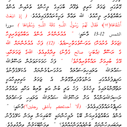
ގޮތުގައި ޖަމަލު ކަތިލީ ޘަމޫދު ބާގައިގެ މީހުންގެ ތެރެއިން އެންމެ
އަބާއްޖެވެރި މީހާއެވެ. ﷲ ތަޢާލާ ވަޙީކުރައްވާފައިވެއެވެ.
( إِذِ انبَعَثَ
أَشْقَاهَا﴿
١٢
﴾ فَقَالَ لَهُمْ رَسُولُ اللَّـهِ نَاقَةَ اللَّـهِ وَسُقْيَاهَا )
سورة
الشمس 12-13
މާނައީ:
” އެއުރެންކުރެ އެންމެ އަބާއްޖަވެރިމީހާ
(ޖަމަލު މެރުމަށް) އަވަސްވެގަތްހިނދެވެ. (
12
) ފަހެ، އެއުރެންނަށް ﷲ
ގެ ރަސޫލާ (އެބަހީ: صالح ގެފާނު) ވިދާޅުވިއެވެ. ﷲގެ ޖަމަލަށާއި،
އޭގެ ބުއިމަށް ރައްކާތެރިވާށެވެ! “
ފަހެ ހަމަކަށަވަރުން ރަސޫލުﷲ
ޞައްލަﷲ ޢަލައިހިވަސައްލަމް އަޅުގަނޑުމެންނަށް އެކަލޭގެފާނުގެ
ޙަދީޘފުޅެއްގައި އަންގަވާފައިވާގޮތުން އެ ޖަމަލު ކަތިލިމީހާއަކީ
ރަތްދޮންކުލައިގެ މީހެކެވެ. ފަހެ ޢަލީ ބުން އަބީ ޠާލިބް އަށާއި ޢައްމާރު
ރަޟިޔަﷲޢަންހުމާ އަށް ރަސޫލުﷲ ޞައްލަﷲ ޢަލައިހި ވަސައްލަމް
ޙަދީޘްކުރައްވާފައިވެއެވެ.
(ألا أحدثكم بأشقى رجلين؟)
މާނައީ: ”
އެންމެ އަބާއްޖެވެރިކަން ބޮޑު ދެމީހުންނަކީ ކޮބައިކަން ތިމަން ކަލޭގެފާނު
ތިޔަބައިމީހުންނަށް ބުނެދެއްވަންހެއްޔެވެ؟ ” ތިމަންބޭކަލުން ވިދާޅުވީމެވެ.