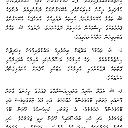
އިންޒާރުކުރައްވާފައިވެއެވެ. ފަހެ ހަމަކަށަވަރުން ކުރީގެ އުއްމަތްތަކުގައި
އުޅެފައިވާ މީހުން ހެކިތަކަށްއެދި އެބޭކަލުންނަށް ދެންނެވިއެވެ. ދެންފަހެ
ﷲ ތަޢާލާ އެބޭކަލުންނަށް ހެކިތައް ދެއްވިއެވެ. އެއަށްފަހު އެބޭކަލުންގެ
ޤައުމުތަކުގެ މީސްތަކުން އެހެކިތަށް ދޮގުކުޅައެވެ. ދެންފަހެ ﷲ ތަޢާލާ
އެބައިމީހުން ހަލާކުކުރެއްވިއެވެ.
2- ﷲ ތަޢާލާގެ ޢަޛާބަށް ބިރުވެތިވެ ރައްކާތެރިވުމަށް މިޙަދީޘުން
އިންޒާރުކުރެއެވެ. ފަހެ އެއިލާހުގެ ރަސޫލުންނައި އެއިލާހު ބާވައިލެއްވި
ފޮތްތައް ދޮގުކުރުމަކީ އެއިލާހުގެ ޢަޒާބާއި ކޯފާއަށް ހުށައެޅިގެންދާ
ކަންތަކެވެ.
3- ﷲ ތަޢާލާ ޞާލިޙް ޢަލައިހިއްސަލާމްގެ ޤައުމުގެ މީހުންގެ ގާތަށް
ފޮނުއްވި ޖަމަލަކީ ބޮޑުވެގެންވާ ހެއްކެކެވެ. އަދި އޭގެ ޒާތުގައިވެސް އެއީ
ބޮޑުވެގެންވާ ހެއްކެކެވެ. އެ ޖަމަލަކީ ހަށިގަނޑުގެ ގޮތުން ބޮޑު
ޖަމަލަކެވެ. އަދި އެއީ ބުރުސޫރައިގެ ގޮތުން ރީތި ޖަމަލެކެވެ. އަދި