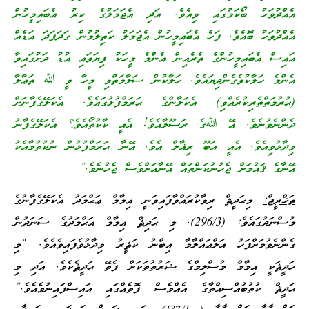
އެއްދުވަހު ބޯކަމުގައި ވިއެވެ. އަދި އެޖަމަލުގެ ކިރު އެބައިމީހުން
އެއްދުވަހު ބޮއެވެ. ފަހެ އެބައިމީހުން އެޖަމަލު ކަތިލުމުން ގަދަފަދަ އަޑެއް
އައިސް އެބައިމީހުންގެ ތެރެއިން އެންމެ މީހަކު ފިޔަވައި އުޑު ދަށުގައިވާ
އެންމެ ހަލާކުވެގެންދިޔައެވެ. ހަލާކުން ސަލާމަތްވި މީހާ ވީ ﷲ ތަޢާލާ
(ޙުރުމަތްތެރިކުރެއްވި) އެކަލާންގެ ޙަރަމްފުޅުގައެވެ. އެކަލޭގެފާނަށް
ދެންނެވުނެވެ. އޭ ﷲގެ ރަސޫލާއެވެ! އެއީ ކާކުތޯއެވެ؟ އެކަލޭގެފާނު
ވިދާޅުވިއެވެ. އެއީ އަބޫ ރިޣާލް އެވެ. އޭނާ ޙަރަމްފުޅުން ނުކުތުމާއެކު
އޭނާގެ ޤައުމަށް ޖެހުނުކަންތައް އޭނާއަށްވެސް ޖެހުނެވެ.”
ތަޚްރީޖް:
މިޙަދީޘް ރިވާކުރައްވާފައިވަނީ އިމާމް ޢަޙްމަދު އެކަލޭގެފާނުގެ
މުސްނަދުގައެވެ: (296/3). މި ޙަދިޘް އިމާމް އަޙްމަދުގެ ސަނަދުން
ގެންނެވުމަށްފަހު އަލްޢައްލާމާ އިބްނު ކަޘީރު ވިދާޅުވެފައިވެއެވެ. “މި
ހަދީޘަކީ އިމާމް މުސްލިމްގެ ޝަރުޠުތަކަށް ފެތޭ ޙަދީޘެކެވެ. އަދި މި
ޙަދީޘް ކުތުބުއްސިއްތާގެ އެއްވެސް ފޮތެއްގައި އައިސްފައިނުވެއެވެ.”