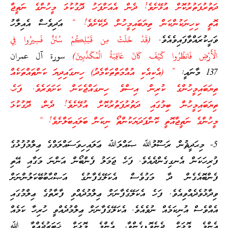
ދަތުރުފަތުރުކޮށް އުޅޭށެވެ! ދެން އެއަށްފަހު ދޮގުކުޅަ މީހުންގެ ނަތީޖާ
އޮތީ ކިހިނަކުންކަން ތިޔަބައިމީހުން ދެކޭށެވެ! “
އަދިވެސް އެއިލާހު
ވަޙީކުރައްވާފައިވެއެވެ.
(قَدْ خَلَتْ مِن قَبْلِكُمْ سُنَنٌ فَسِيرُوا فِي
الْأَرْضِ فَانظُرُوا كَيْفَ كَانَ عَاقِبَةُ الْمُكَذِّبِينَ)
سورة آل عمران
137 މާނައީ:
” (އެކިއެކި އުއްމަތްތަކާމެދު) ހިނގައިދިޔަ ކަންތައްތަކެއް
ތިޔަބައިމީހުންގެ ކުރިން އިސްވެ ހިނގައްޖެކަން ކަށަވަރެވެ. ފަހެ،
ތިޔަބައިމީހުން ބިމުގައި ދަތުރުފަތުރުކޮށް އުޅޭށެވެ! ދެން، ދޮގުކުޅަ
މީހުންގެ ނަތީޖާއޮތީ ކޮންފަދަޔަކުންތޯ ނިކަން ބަލައިބަލާށެވެ! “
5- މިޙަދީޘުން ރަސޫލުﷲ ޞައްލަﷲ ޢަލައިހިވަސައްލަމްގެ ޢިލްމުފުޅުގެ
ފުރިހަކަން އެނގިގެންދެއެވެ. ފަހެ ޖަމަލު ފެންބޯން އަންނަ މަގާއި އޭތި
ފެންބޮއެގެން ދާ މަގުވެސް އެކަލޭގެފާނުގެ އަޞްޙާބުބޭކަލުންނަށް
ވިދާޅުވެދެއްވިއެވެ. ފަހެ އެކަލޭގެފާނަށް ޢިލްމުދެއްވި ފާރާތުގެ ޢިލްމުގައި
އެއްވެސް އުނިކަމެއް ނުވެއެވެ. އެކަލޭގެފާނަށް ޢިލްމުދެއްވީ ހުރިހާ ކަމެއް
އެންމެ މޮޅަށް ދެނެވޮޑިގެންވާ، އެންމެ މޮޅަށް ޚަބަރުދެއްވާ ﷲ