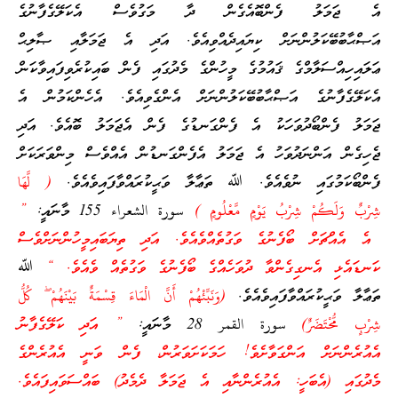
އެ ޖަމަލު ފެންބޮއެގެން ދާ މަގުވެސް އެކަލޭގެފާނުގެ
އަޞްޙާބުބޭކަލުންނަށް ކިޔައިދެއްވިއެވެ. އަދި އެ ޖަމަލާއި ޞާލިޙް
ޢަލައިހިއްސަލާމްގެ ޤައުމުގެ މީހުންގެ މެދުގައި ފެން ބައިކުރެވިފައިވާކަން
އެކަލޭގެފާނުގެ އަޞްޙާބުބޭކަލުންނަށް އެންގެވިއެވެ. އެހެންކަމުން އެ
ޖަމަލު ފެންބޯދުވަހަކު އެ ފެންގަނޑުގެ ފެން އެޖަމަލު ބޮއެވެ. އަދި
ޖެހިގެން އަންނަދުވަހު އެ ޖަމަލު އެފެންގަނޑުން އެއްވެސް މިންވަރަކަށް
ފެންބޯކަމުގައި ނުވެއެވެ. ﷲ ތަޢާލާ ވަޙީކުރައްވާފައިވެއެވެ.
( لَّهَا
شِرْبٌ وَلَكُمْ شِرْبُ يَوْمٍ مَّعْلُومٍ )
سورة الشعراء 155 މާނައީ:
”
އެ އެއްޗަށް ބޯފެނުގެ ވަގުތެއްވެއެވެ. އަދި ތިޔަބައިމީހުންނަށްވެސް
ކަނޑައެޅި އެނގިގެންވާ ދުވަހެއްގެ ބޯފެނުގެ ވަގުތެއް ވެއެވެ. “
ﷲ
ތަޢާލާ ވަޙީކުރައްވާފައިވެއެވެ.
(وَنَبِّئْهُمْ أَنَّ الْمَاءَ قِسْمَةٌ بَيْنَهُمْ ۖ كُلُّ
شِرْبٍ مُّحْتَضَرٌ)
سورة القمر 28 މާނައީ:
” އަދި ކަލޭގެފާނު
އެއުރެންނަށް އަންގަވާށެވެ! ހަމަކަށަވަރުން، ފެން ވަނީ އެއުރެންގެ
މެދުގައި (އެބަހީ: އެއުރެންނާއި އެ ޖަމަލާ ދެމެދު) ބައްސަވައިފައެވެ.