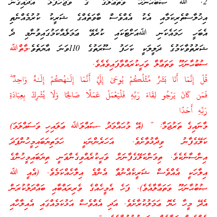
2. ﷲ ޞުބުޙާނަހޫ ވަތަޢާލާގެ ގެ ވަޖުހުފުޅު އަދައިގެން
އިޚުލާސްތެރިކަމާއި އެކު އެއްވެސް ބާވަތެއްގެ ޝަރީކު ކުރުމެއްނެތި
އެބަހީ ހަމައެކަނި ﷲއަށްޓަކައި ކުރެވޭ ޢަމަލެއްކަމުގައިވުންމި ދެ
ޝަރުތުވާކަމުގެ ދަލީލަކީ ކަހަފު ސޫރަތުގެ 110ވަނަ އާޔަތެވެ.
މާތްﷲ
ސުބުޙާނަހޫ ވަތަޢާލާ ވަޙީކުރައްވާފައިވެއެވެ.
قُلْ إِنَّمَا أَنَا بَشَرٌ مِّثْلُكُمْ يُوحَىٰ إِلَيَّ أَنَّمَا إِلَـٰهُكُمْ إِلَـٰهٌ وَاحِدٌ ۖ
فَمَن كَانَ يَرْجُو لِقَاءَ رَبِّهِ فَلْيَعْمَلْ عَمَلًا صَالِحًا وَلَا يُشْرِكْ بِعِبَادَةِ
رَبِّهِ أَحَدًا
މާނައިގެ ތަރުޖަމާ: ” (އޭ މުޙައްމަދު -ޞައްލަﷲ ޢަލައިހި ވަސައްލަމަ)
ކަލޭގެފާނު ވިދާޅުވާށެވެ. އަހަރެންނަކީ ހަމަތިޔަބައިމީހުންފަދަ
އިންސާނެކެވެ. ތިމަންކަލޭގެފާނަށް ވަޙީކުރެއްވިގެންވަނީ ތިޔަބައިމީހުންގެ
އިލާހަކީ އެއްވެސް ޝަރީކެއްނުވާ އެންމެ އިލާހެއްކަމެވެ. (އެއީ ﷲ
ޞުބުޙާނަހޫ ވަތަޢާލާއެވެ). ފަހެ އެމީހެއްގެ ވެރިރައްބާއި ބައްދަލުކުރަން
އެދޭ މީހާ ހެޔޮ ޢަމަލުކުރާށެވެ. އަދި އެއްވެސް އަޅުކަމެއްގައި އެއިލާހާއި