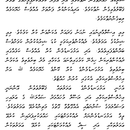
ޝަރީކެއް ހުއްދަވެގެން ނުވާކަމާއި އަދި އެފަދަ ކަމެއްކޮށްފިމީހެއްގެ ޢަމަލު
ޤަބޫލުވެވިގެން ނުވާކަމެވެ. އަދިއެކަންކުރާ ފަރާތަށް އެއްވެސް ހެޔޮކަމެއް
ލިބިގެންނުވާކަމެވެ.
މިއީ އިސްލާމްދީނުގައި ނުހަނު ގަދައަށް އެކަންމަނާ ކުރާ ކަމެކެވެ. މިއީ
ޝިރުކުގެ އަމަލެކެވެ. ދެއްކުންތެރިކަމަކީ ކުޑަ ޝިރުކުކުރުން ކަމަށްވެސް
ބަޔާންވެފައިވެއެވެ. އަދި އަޅުގަނޑުމެން ކުރާ އެއްވެސް ކަމެއްގައި
ދެއްކުންތެރިކަން ހިމެނޭ ކަމުގައިވާނަމަ އެކަމާއި މެދު ބިރުވެތިވެ އެކަމުން
ބިރުވެތިވެ އަޅުގަނޑުމެންގެ ކުރާ ކޮންމެ ހެޔޮކަމެއް ﷲ އަށް
އިޚުލާސްތެރިކަމާއި އެކުގައި ކުރުން ހުއްޓެވެ.
އެހެނީ އަޅުގަނޑުމެންގެ ޢަމަލުތައް ޤަބޫލުވެވުން އޮންނަނީ
އިޚުލާސްތެރިކަމާއި އަދި ރަސޫލާ މުހައްމަދު ޞައްލަﷲ ގެ ޢަލައިހި
ވަސައްލަމަގެ ސުންނަތާއި އެއްގޮތްވާ ގޮތުގެ މަތިންކުރެވޭ ޢަމަލުތަކެވެ.
ވީމާ އަޅުގަނޑުމެންނަށް ދެއްކުމަށްޓަކައި ހައްވަކުރިފަދައިން ކުރެވޭ
ޢަމަލުތަކާއި އަދި ސީދާ ދެއްކުމަށްޓަކައި ކުރެވޭ ޢަމަލުތަކުން