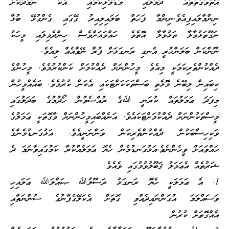
އޮތްވަގުތުތައް ދަމާލައި މަޑުމޮޅިކަމާއި އެކު ނަމާދުކޮށް
ނިންމާލައިފިއެވެ.ނިންމާ ފަހަތް ބަލައިލިއިރު ގޭގައި ގެންގުޅޭ ބުޅާ
ނަގޫތަޅުވާލާ ތަޅުވާލާ އޮތެވެ. ހައްވައަށްވެސް ހިންދެމިލައި މީހަކު
ނޫންކަން ބަލަންހުރީ އެނގި ރަނގަޅަށް ފުރާ ނޭވާއެއް ލިއެވެ.
ދެއްކުންތެރިކަމަކީ މިއެވެ. މީހުންނަށް ދެއްކުމަށް ކަންކުރުމެވެ. މީހުންގެ
ކިބައިން ލިބޭނެ މޮޅެތި ބަސްތަކަކަށްޓަކައި އެކަން ކުރުމެވެ. ބައެއްމީހުން
މިފަދަ ޢަމަލުތައް ކުރަނީ ﷲގެ ރުއްސެވުން ހޯދުމުގެ ބަދަލުގައި
މީސްތަކުންނަށް ދެއްކުމަށްޓަކައެވެ. އަނެއްބައިމީހުންނަށް ވާގޮތަކީ ޢަމަލުގެ
ވަކިހިސާބަކުން ދެއްކުންތެރިކަން ވަންނަނީއެވެ. އަޅުގަނޑުމެންގެ
ހައްވައަށް ވީހެންނެވެ.އަޅުގަނޑުމެން ހެޔޮ ޢަމަލެއްކުރާ ކަމުގައިވާނަމަ ދެ
ޝަރުތެއް އެޢަމަލު ޤަބޫލުވުމުގައި ވެއެވެ.
1. އެ ޢަމަލަކީ ހެޔޮ ރަނގަޅު ރަސޫލުﷲ ޞައްލަﷲ ޢަލައިހި
ވަސައްލަމަ އުގަންނައިދެއްވި ގޮތަށް އެކަލޭގެފާނުގެ ސުންނަތާއި
އެއްގޮތަށް ކުރުން