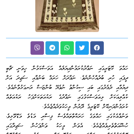
ހައްވަ ކޮޓަރީގައި ނަމާދުކުރަމުންދިޔަލެއް އަވަސްކަމުން ހީވަނީ ޗާބީ
ދީފައި ހުރި ބުދެއްހެންނެވެ. ނަމާދަށް ހަރަމް ބަނުމާއި ސަޖިދަ އަށް
ދިޔުމާއި ދެމެދުގައި ބައި ސިކުންތު ނުވެޔޭ ބުންޏަސް ރަނގަޅުވާނެއެވެ.
ކުއްލިއަކަށް މިއަވަސްކަމުގައި ނަމާދުގެ ރަކުއަތަކަށްފަހު ރަކުއަތެއް
ކުރަމުންދަނިކޮށް ކޮޓަރީގެ ދޮރުން މީހަކުވަދެއްޖެއެވެ.
ވަނުމާއެކުގައި ހައްވަގެ ހަރަކާތްތައްވެސް ފިސާރި މަޑުވެ މަޑޮމޮޅިވެ،
ހުޝޫއަތްތެރިވެއްޖެއެވެ. އެވަން މީހަކު ވަންފަހުން ސަޖިދާގައި