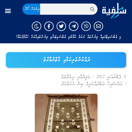
އިތުރަށް ހޯދާ
މި ވެބްސައިޓުގައިވާ ލިޔުންތައް ނަކަލު ކުރާނަމަ މި ވެބްސައިޓަށާއި ލިޔުންތެރިއާއަށް ހަވާލާދެއްވާ!
ދެއްކުންތެރިކަމާއި ގާތްނުވާށެވެ.
8 ފެބްރުއަރީ 2012
/
ޢަޤީދާއާއި ފިރުޤާތައް
/
އައްޝައިޚު ޢަބްދުއްރަޙީމް ބިން މުޙައްމަދު