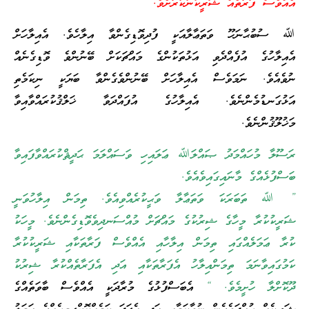
އެއްވެސް ފަރާތެއް ޝަރީކުނުކުރާށެވެ. “
ﷲ ސުބުޙާނަހޫ ވަތަޢާލާއަކީ ފުދިވޮޑިގެންވާ އިލާހެވެ. އެއިލާހަށް
އެއިލާހުގެ އުފެއްދެވި އަޅުތަކުންގެ މައްޗަކަށް ބޭނުންވެ ވޮޑިގެނެއް
ނުވެއެވެ. ނަމަވެސް އެއިލާހަށް ބޭނުންވެގެންވާ ބަޔަކީ ނިކަމެތި
އަޅުގަނޑުމެންނެވެ. އެއިލާހުގެ އުފައްދަވާ ޚަލްޤުކުރައްވާއިވާ
މަޚުލޫޤުންނެވެ.
ރަސޫލާ މުހައްމަދު ޞައްލަﷲ ޢަލައިހި ވަސައްލަމަ ޙަދީޘްކުރައްވާފައިވާ
ބަސްފުޅެއްގެ މާނައިގައިވެއެވެ.
” ﷲ ތަބަރަކަ ވަތަޢާލާ ވަޙީކުރެއްވިއެވެ. ތިމަން އިލާހުވަނީ
ޝަރީކުކުރާ މީހާގެ ޝިރުކުގެ މައްޗަށް މުއްސަނދިވެވޮޑިގެންނެވެ. މީހަކު
ކުރާ ޢަމަލެއްގައި ތިމަން އިލާހާއި އެއްވެސް ފަރާތަކާއި ޝަރީކުކުރާ
ކަމުގައިވާނަމަ ތިމަންއިލާހު އެފަރާތަކާއި އަދި އެފަރާތެއްކުރާ ޝިރުކު
ދޫކޮށްލާ ހުށީމެވެ. “
އެބަސްފުޅުގެ މުރާދަކީ އެއްވެސް ބާވަތެއްގެ