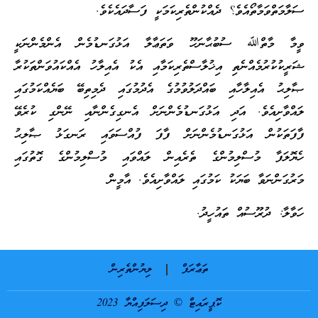
ސަލާމަތްވަމާތޯއެވެ؟ ދެއްކުންތެރިކަމަކީ ފަސާދައެކެވެ.
ވީމާ މާތްﷲ ސުބުޙާނަހޫ ވަތަޢާލާ އަޅުގަނޑުމެން އެންމެންނަކީ
ޝަރީކުކުރުމެއްނެތި އިޚުލާސްތެރިކަމާއި އެކު އެއިލާހު އެއްކައުވަންތަކުރާ
ޞާލިޙު އެއިލާހާއި ބައްދަލުވުމުގެ އެދުމުގައި ދެމިތިބޭ ބަޔެއްކަމުގައި
ލައްވާށިއެވެ. އަދި އަޅުގަނޑުމެންނަށް އެނގިގެންނާއި ނޭންގި ކުރެވޭ
ފާފަތަކުން އަޅުގަނޑުމެންނަށް ފާފަ ފުއްސަވައި ރަނގަޅު ޞާލިޙު
ހެޔޮލަފާ މުސްލިމުންގެ ތެރެއިން ލައްވައި މުސްލިމުންގެ ގޮތުގައި
މަރުގަންނަވާ ބަޔަކު ކަމުގައި ލައްވާށިއެވެ. އާމީން
ހަވާލާ: ދުރޫސުއް ތައުހީދު.
ތަޢާރަފް
ލިޔުންތެރިން
ކޮޕީރައިޓް © ދިސަލަފިއްޔާ 2023