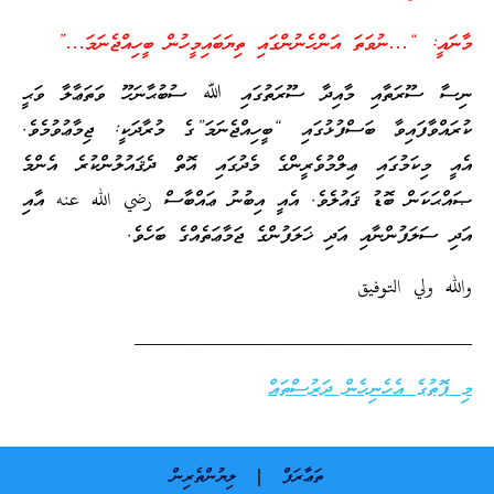
މާނައީ: “…ނުވަތަ އަންހެނުންގައި ތިޔަބައިމީހުން ބީހިއްޖެނަމަ…”
ނިސާ ސޫރަތާއި މާއިދާ ސޫރަތުގައި ﷲ ސުބުޙާނަހޫ ވަތަޢާލާ ވަޙީ
ކުރައްވާފައިވާ ބަސްފުޅުގައި “ބީހިއްޖެނަމަ”ގެ މުރާދަކީ: ޖިމާޢުވުމެވެ.
އެއީ މިކަމުގައި ޢިލްމުވެރީންގެ މެދުގައި އޮތް ދެޤައުލުންކުރެ އެންމެ
ޞައްޙަކަން ބޮޑު ޤައުލެވެ. އެއީ އިބުނު ޢައްބާސް رضي الله عنه އާއި
އަދި ސަލަފުންނާއި އަދި ޚަލަފުންގެ ޖަމާޢަތެއްގެ ބަހެވެ.
والله ولي التوفيق
__________________________________
މި ފޮތުގެ އެހެނިހެން ދަރުސްތައް
ތަޢާރަފް
ލިޔުންތެރިން