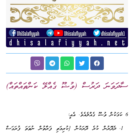
ސާދަވަނަ ދަރުސް (ވުޟޫ ގެއްލޭ ކަންތައްތައް)
6 ކަމަކުން ވުޟޫ ގެއްލެއެވެ. އެއީ:
ދެދޮރުން ކުރެ ދޮރަކުން [ކުރިމަތި ފަރާތުން ނުވަތަ ފުރަގަސް