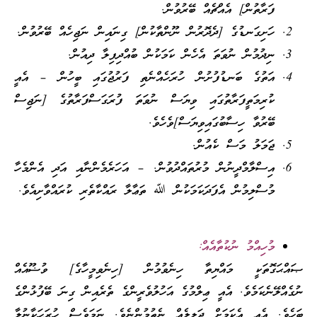
ފަރާތުން] އެއްޗެއް ބޭރުވުން.
ހަށިގަނޑުގެ [ދެދޮރުން ނޫންތާކުން] ގިނައިން ނަޖިހެއް ބޭރުވުން.
ނިދުމުން ނުވަތަ އެހެން ކަމަކުން ބުއްދިފިލާ ދިއުން.
އަތުގެ ބަނޑުފުށުން ހުރަހެއްނެތި ފަރުޖުގައި ބީހުން – އެއީ
ކުރިމަތީފަރާތުގައި ވިޔަސް ނުވަތަ ފުރަގަސްފަރާތުގެ [ނަޖިސް
ބޭރުވާ ހިސާބުގައިވިޔަސް]ވެހެވެ.
ޖަމަލު މަސް ކެއުން.
އިސްލާމްދީނުން މުރުތައްދުވުން. – އަހަރެމެންނާއި އަދި އެންމެހާ
މުސްލިމުން އެފަދަކަމަކުން ﷲ ތަޢާލާ ރައްކާތެރި ކުރައްވާށިއެވެ.
މުހިއްމު ނުކުތާއެއް:
ޞައްޙަގޮތަކީ މައްޔިތާ ހިނެވުމުން [ހިނެވިމީހާގެ] ވުޟޫއެއް
ނުގެއްލޭނެކަމެވެ. އެއީ ޢިލްމުގެ އަހުލުވެރީންގެ ތެރެއިން ގިނަ ބޭފުޅުންގެ
ބަހެވެ. އެއީ އެކަމަށް ދަލީލެއް ނެތުމުންނެވެ. ނަމަވެސް ހުރަހަކާނުލާ