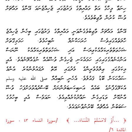
ހިނަވާ މީހާގެ އަތް މައްޔިތާގެ ފަރުޖުގައި ޖެހިއްޖެނަމަ އޭނާގެ މައްޗަށް
ވުޟޫ ކުރުން ވާޖިބުވެއެވެ.
އޭނާގެ މައްޗަށް ވާޖިބުވެގެންވަނީ މައްޔިތާގެ ފަރުޖުގައި ބީހެން ޖެހިއްޖެ
ހާލަތެއްގައިވެސް ހުރަހަކާނުލާ ނުބީހުމެވެ. ހަމަމިގޮތަށް
ޝަހުވަތްތެރިކަމާއެކުވިޔަސް އަދި ޝަހުވަތްތެރިކަމާއެކު ނޫނަސް
އަންހެނެއްގެގައިގައި ހަމައެކަނި ޖެހިގެން ވުޟޫއެއް ނުގެއްލޭނެއެވެ. އެއީ
މިކަމުގައި ޢިލްމުވެރީންގެ މެދުގައި އޮތް ދެޤައުލުންކުރެ އެންމެ
ޞައްޙަކަން ބޮޑު ޤައުލެވެ. އެހެނީ ނަބިއްޔާ صلى الله عليه وسلم
އެކަލޭގެފާނުގެ ބައެއް އަނބިކަނބަލުންނަށް ބޮސްދެއްވުމަށްފަހު ވުޟޫ
އާނުކޮށް ވަޑައިގެން ނަމާދުކުރެއްވިއެވެ. ނަމަވެސް އެއީ ބީހުމުގެ
ސަބަބުން އެއްޗެއް ބޭރުނުވާނަމައެވެ.
﴿ …أَوْ لامَسْتُمْ النِّسَاءَ… ﴾ [سورة النساء ٤٣ ، سورة
المائدة ٦]