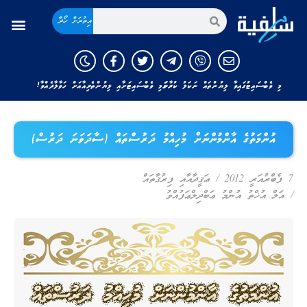
އިތުރަށް ހޯދާ
މި ވެބްސައިޓުގައިވާ ލިޔުންތައް ނަކަލު ކުރާނަމަ މި ވެބްސައިޓަށާއި ލިޔުންތެރިއާއަށް ހަވާލާދެއްވާ!
އުންމަތުގެ އާންމުންނަށް މުހިއްމު ދަރުސްތައް (ސާދަވަނަ ދަރުސް)
7 ފެބްރުއަރީ 2012
/
ޢަޤީދާއާއި ފިރުޤާތައް
/
އަލް އުޚްތު އުންމު ޢަބްދިލްޢަފުއްވު