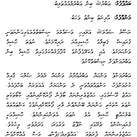
ބައްޕާފުޅު:
ޢަބްދުﷲ ބިން ޢަބްދުލްމުއްޠަލިބު.
މަންމާފުޅު:
އާމިނަތު ބިންތު ވަހަބު.
ރަސޫލު ޞައްލަﷲ ޢަލައިހި ވަސައްލަމަ ނިސްބަތްވެވަޑައިގަންނަވަނީ
ޤުރައިޝް ޤަބީލާގެ ހާޝިމިއްޔަ ދަރިކޮޅަށެވެ. ނުވަތަ ހާޝިމް
ވަންހަޔަށެވެ. އެއީ އެކަލޭގެފާނުގެ ކާފާފުޅެއްކަމުގައިވާ ހާޝިމް ބިން
ޢަބްދުމަނާފަށް ނިސްބަތްކޮށެވެ.
ޢަބްދުމަނާފު ވަންހަޔާ، ޢަބްދުއްދާރު ވަންހަޔާ ދެމެދު ޞުލްޙަ ޤާއިމް
ކުރުމަށްފަހު، ކަންތައްތައްވަނީ ދެ ވަންހަޔަށް އެއަވަރަށް ބަހާފައެވެ.
ޙައްޖު މޫސުމުގައި، ޙައްޖުވެރިންނަށް ބޯފެން ފޯރުކޮށްދިނުމާއި، ކާބޯތަކެތި
ނުވަތަ ކާތަކެތި ގަންނަން ބޭނުންވާނެ ލާރި ފޯރުކޮށްދިނުމުގެ ކަންތައްތައް
ބެލެހެއްޓީ ހާޝިމް އެވެ. ނުވަތަ އެވަންހައިންނެވެ. ހާޝިމްއަކީ
ޤުރައިޝުންގެ ތެރޭގައި ނުފޫޒު ވަރުގަދަ، ގަދަރުވެރި މީހެކެވެ.
ޙައްޖުވެރިންނަށް ފުރަތަމަ ‘އައްޘަރީދު'(ޕާނާއި މަސް އެއްކޮށްގެން