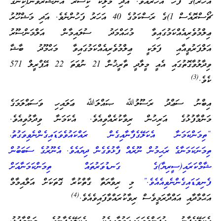
އަހަރު)ގެ ފަހު އަހަރުއެވެ. އަދި މަލިކު ކިސްރާ އަނޫޝަރުވާން(ކިންގ
ޗޯސްރޮއެސް 1)ގެ ރަސްކަމުގެ 40 އަހަރު ފަހުންނެވެ. އަދި މަޝްހޫރު
ޢިލްމުވެރިއެއްކަމުގައިވާ މުޙައްމަދު ސުލައިމާން އަލްމަންސޫރު
އަލްފަރުވީއާއި ފަލަކީ ޢިލްމުވެރިއެއްކަމުގައިވާ މަޙްމޫދު ބާޝާ
ވިދާލުވާގޮތުގައި އެއީ މީލާދީ ތާރީޚުން 21 ނުވަތަ 22 އޭޕްރީލް 571
(3)
ކެވެ.
އިބްނު ސަޢްދު ރަސޫލުﷲ ޞައްލަﷲ ޢަލައިހި ވަސައްލަމަގެ
މަންމާފުޅުގެ އަރިހުން ރިވާކުރެއްވިއެވެ. އެކަމަނާ ވިދާޅުވިއެވެ.
“ތިމަންކަމަނާ އެކަލޭގެފާނާއިގެން ރައްކައުވެވަޑައިގެންނެވިވަގުތު،
ތިމަނަކަމަނާގެ ރަޙިމުން ނޫރެއް ފާޅުވެގެން ދިޔައެވެ. އެނޫރުގެ ސަބަބުން
ޝާމްކަރައި(ސީރިޔާ)ގެ ގަނޑުވަރުތައް ތިމަންކަމަނާއަށް
ފެނިވަޑައިގެންނެވިއެއެވެ.”
މި ރިވާޔަތާ ގާތްކުރާ ގޮތަކަށް އަލްއިމާމް
(4)
އަޙްމާދާއި އައްދާރަމީވެސް ރިވާކުރައްވާފައިވެއެވެ.