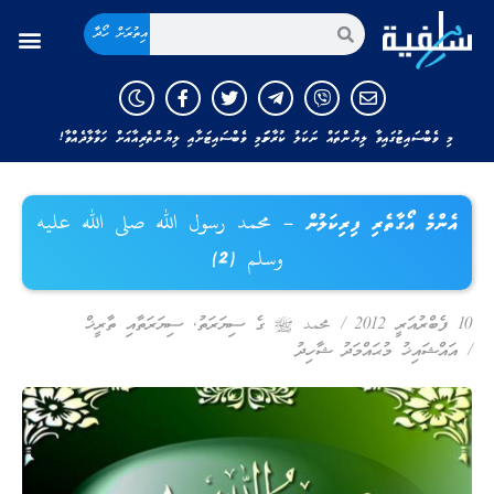
އިތުރަށް ހޯދާ
މި ވެބްސައިޓުގައިވާ ލިޔުންތައް ނަކަލު ކުރާނަމަ މި ވެބްސައިޓަށާއި ލިޔުންތެރިއާއަށް ހަވާލާދެއްވާ!
އެންމެ އޯގާތެރި ފިރިކަލުން – محمد رسول الله صلى الله عليه
وسلم (2)
10 ފެބްރުއަރީ 2012
/
محمد ﷺ ގެ ސިޔަރަތު
,
ސިޔަރަތާއި ތާރީޚް
/
އައްޝައިޚު މުޙައްމަދު ޝާހިދު