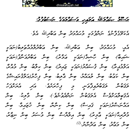
ރަސޫލު ޞައްލަﷲ ޢަލައިހި ވަސައްލަމަގެ ނަސަބުފުޅު:
އެކަލޭގެފާނުގެ ނަންފުޅަކީ މުޙައްމަދު ބިން ޢަބްދިﷲ އެވެ.
އެއީ، މުޙައްމަދު، ބިން ޢަބްދިﷲ، ބިން ޢަބްދުލްމުއްޠަލިބު(ނަމަކީ
ޝައިބާ)، ބިން ހާޝިމް(ނަމަކީ ޢަމްރު)، ބިން ޢަބްދުމަނާފު(ނަމަކީ
އަލްމުޣީރާ)، ބިން ޤުޞައްޔު(ނަމަކީ ޒައިދު)، ބިން ކިލާބު، ބިން މުއްރާ،
ބިން ކަޢުބު، ބިން ލުއައްޔު، ބިން ޣާލިބު، ބިން ފިހްރު(އަލްޤުރައިޝްގެ
ލަޤަބުން ލަޤަބުދެވިފާވަނީ މި ފިހްރަށެވެ. އަދި އެޔަށްފަހު
އެޤަބީލާއަށްވެސް އެލަޤަބުން ނަންދެވުނެވެ.)، ބިން މާލިކު، ބިން
އައްނަޟްރު(ނަމަކީ ޤައިސް)، ބިން ކިނާނާ، ބިން ޚުޒައިމާ، ބިން
މުދްރިކާ(ނަމަކީ ޢާމިރު)، ބިން އިލްޔާސް، ބިން މުޟަރު ބިން ނިޒާރު،
(1)
ބިން މަޢްދު، ބިން ޢަދްނާނު.