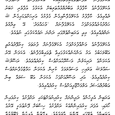
އެކަލޭގެފާނު އުފަންވެވަޑައިގަތުމާއިއެކު އެކަލޭގެފާނުގެ މަންމާފުޅު،
އެކަލޭގެފާނުގެ ކާފާފުޅު ޢަބްދުލްމުއްޠަލިބަށް އެކަމުގެ އުފާވެރި ޚަބަރު
ދެއްވިއެވެ. ކާފާފުޅު އެކަލޭގެފާނާއިގެން ގެފުޅުގެ އަރިހަށްވަޑައިގެން ﷲ
ޙަމްދުކުރެއްވުމަށްފަހު އެކަލޭގެފާނަށް ‘މުޙައްމަދު’ އޭ ވިދާޅުވެ
ނަންދެއްވިއެވެ. މިއީ ޢަރަބިންތެރޭގައި ދަންނަ ނަމެއްކަމުގައި ނުވެއެވެ.
އެކަލޭގެފާނުގެ މަންމާފުޅަށްފަހު އެކަލޭގެފާނަށް ފުރަތަމަ ކިރުފޮދުއެރުވީ
އަބޫލަހަބުގެ އަޅު އަންހެނެއްކަމުގައިވާ ޘުވައިބާގެފާނެވެ. އެކަމަނާ އޭރު
އެކަމަނާގެ ދަރިކަލުން މަސްރޫޙުއަށްވެސް ކިރުދެއްވައެވެ. ރަސޫލުﷲ
ޞައްލަﷲ ޢަލައިހި ވަސައްލަމަގެ ކުރިން އެކަމަނާ ޙަމްޒާގެފާނަށްވެސް
ކިރުދެއްވިއެވެ. އަދި ރަސޫލާއަށްފަހު އެކަމަނާ އަބޫ ސަލަމާ ބިން
ޢަބްދުލްއަސަދު އަލްމަޚްޒޫމީއަށްވެސް ކިރުދެއްވިއެވެ.
ޢަރަބީން އެމީހުންގެ ދަރީންނަށް ކިރުދިނުމަށްޓަކައި ރަށްފުށުގެ ކިރުމައިން
ހޯދައި، އެފަދަ ކިރުމައިންނާއެކު ރަށްފުށުގެ ހިސާބަށް ފޮނުވުމަކީ އޭރުގެ
ޢަރަބީންގެ ތެރޭގައި އޮންނަ އާދައެކެވެ. މިގޮތުން އެމީހުން ޤަބޫލުކުރާ