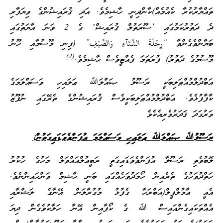
ތައްޔާރުކުރާ ކެއުމެއް)ކާންދިނީ ހާޝިމެވެ. އަދި ޤުރައިޝުންގެ ވިޔަފާރި
ދެ ދަތުރުކަމުގައި ‘ސޫރަތުލް ޤުރައިޝް’ ގެ 2 ވަނަ އާޔަތުގައި
ބަޔާންވެގެންވާ “رِحْلَةَ الشِّتَآءِ وَالصَّيْفِ” (ފިނި މޫސުމާއި ހޫނު
(2)
މޫސުމުގެ ދަތުރު) ފުރަތަމަ ފެއްޓީވެސް ޙާޝިމެވެ.
އަބްދުލްމުއްޠަލިބަކީ ރަސޫލު ޞައްލަﷲ ޢަލައިހި ވަސައްލަމަގެ
ކާފާފުޅެވެ. ޢަބްދުލްމުއްޠަލިބަކީވެސް ޤުރައިޝުންގެ ތެރޭގައި ނުފޫޒު
ވަރުގަދަ ޤަދަރުވެރިއެކެވެ
ރަސޫލުﷲ ޞައްލަﷲ ޢަލައިހި ވަސައްލަމަ އުފަންވެވަޑައިގަތުން:
ލޮބުވެތި ރަސޫލާ އުފަންވެވަޑައިގަތީ ރަބީޢުލްއައްވަލް މަހުގެ ހުކުރު
ހަތްދުވަހުގެ ތެރެއިން ހޯމަދުވަހެއްގައި ބަނީ ޙާޝިމް ވަންހައިންނެވެ.
އެއީ ޢާމުލްފީލް(އަބްރަހާ ގެފުޅު މުގުރާލަން އޭނާގެ ލަޝްރާއި
އެއްތަކައިގެންއައިސް، ﷲ ގެ ކޯފާއިން އޭނާ ހަލާކުވެގެން ދިޔަ