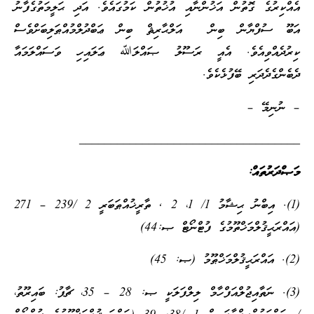
އެއްކިރުގެ ގޮތުން އަޚުންނާއި އުޚުތުން ކަމުގައެވެ. އަދި ޙަލީމަތުގެފާނު
އަބޫ ސުފްޔާން ބިން އަލްޙާރިޘް ބިން ޢަބްދުލްމުއްޠަލިބަށްވެސް
ކިރުދެއްވިއެވެ. އެއީ ރަސޫލު ޞައްލަﷲ ޢަލައިހި ވަސައްލަމައާ
ދެބެންގެދެދަރި ބޭފުޅެކެވެ.
– ނުނިމޭ –
___________________________________
މަޞްދަރުތައް:
(1). އިބްނު ޙިޝާމު 1/ 1، 2 , ތާރީޚުއްޠަބަރީ 2 /239 – 271
(އައްރަޙީޤުލްމަޚްތޫމުގެ ފުޓްނޯޓް ޞ:44)
(2). އައްރަޙީޤުލްމަޚްޠޫމު (ޞ: 45)
(3). ނަތާއިޖުލްއަފްހާމް ލިލްފަލަކީ ޞ: 28 – 35، ޗާޕު: ބައިރޫތު،