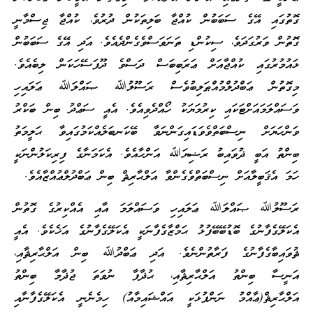
ގޮތުގައި އޭގެ ސަބަބުން ކުއްޖާ ބަލިތަކުން ދުރުވެ، ކުއްޖާ ޖިސްމާނީ
ގޮތުން ވަރުގަދަވެ، ސިކުންޑި ތަނަވަސްވެގެންދެއެވެ. އަދި އޭގެ ސަބަބުން
ޅައުމުރުގައި ކުއްޖާއަށް ޢަރަބިބަސް ދަސްވެ ދޫފަސޭހަކަން ލިބެއެވެ.
މިގޮތުން ޢަބްދުލްމުއްޠަލިބުވެސް ރަސޫލުﷲ ޞައްލަﷲ ޢަލައިހި
ވަސައްލަމައަށްޓަކައި ކިރުމަޔަކު ހޯއްދެވިއެވެ. އެއީ ސަޢްދު ބިން ބަކްރު
ވަންހަޔަށް ނިސްބަތްވެވަޑައިގަންނަވާ ބޭކަނބަލެއްކަމުގައިވާ ޙަލީމަތު
ބިންތު އަބީ ޛުވައިބު ރަޟިޔަﷲ އަންހާއެވެ. އެކަމަނާގެ ފިރިކަލުންނަކީ
ހަމަ އެޤަބީލާއަށް ނިސްބަތްވެގެންވާ އަލްޙާރިޘް ބިން ޢަބްދުލްޢުއްޒާއެވެ.
ރަސޫލުﷲ ޞައްލަﷲ ޢަލައިހި ވަސައްލަމަ އާއި އެއްކިރުގެ ގޮތުން
އެކަލޭގެފާނުގެ ބޮޑުބޭބޭފުޅު ޙަމްޒާގެފާނަކީ އެކަލޭގެފާނުގެ އަޚެކެވެ. އެއީ
ޘުވައިބާގެފާނުގެ ފަރާތުންނެވެ. އަދި ޢަބްދުﷲ ބިން އަލްޙާރިޘާއި،
އަނީސާ ބިންތު އަލްޙާރިޘާއި، ޙުޛާފާ ނުވަތަ ޖުޛާމާ ބިންތު
އަލްޙާރިޘް(ޢާއްމު ނަންފުޅަކީ އައްޝައިމާއު) ހިމެނެނީ އެކަލޭގެފާނާއި