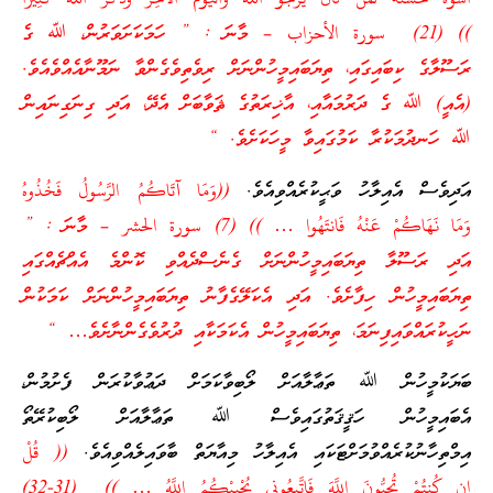
)) (21) سورة الأحزاب –
މާނަ : ” ހަމަކަށަވަރުން، ﷲ ގެ
ރަސޫލާގެ ކިބައިގައި، ތިޔަބައިމީހުންނަށް ރިވެތިވެގެންވާ ނަމޫނާއެއްވެއެވެ.
(އެއީ) ﷲ ގެ ދަރުމައާއި، އާޚިރަތުގެ ޘަވާބަށް އެދޭ، އަދި ގިނަގިނައިން
ﷲ ހަނދުމަކުރާ ކަމުގައިވާ މީހަކަށެވެ. “
އަދިވެސް އެއިލާހު ވަޙީކުރެއްވިއެވެ.
((وَمَا آتَاكُمُ الرَّسُولُ فَخُذُوهُ
وَمَا نَهَاكُمْ عَنْهُ فَانتَهُوا … )) (7) سورة الحشر –
މާނަ : ”
އަދި ރަސޫލާ ތިޔަބައިމީހުންނަށް ގެނެސްދެއްވި ކޮންމެ އެއްޗެއްގައި
ތިޔަބައިމީހުން ހިފާށެވެ. އަދި އެކަލޭގެފާނު ތިޔަބައިމީހުންނަށް ކަމަކުން
ނަހީކުރައްވައިފިނަމަ، ތިޔަބައިމީހުން އެކަމަކާއި ދުރުވެގެންނާށެވެ… “
ބަޔަކުމީހުން ﷲ ތަޢާލާއަށް ލޯބިވާކަމަށް ދަޢުވާކުރަން ފެށުމުން،
އެބައިމީހުން ހަޤީޤަތުގައިވެސް ﷲ ތަޢާލާއަށް ލޯބިކުރޭތޯ
އިމްތިހާނުކުރެއްވުމަށްޓަކައި އެއިލާހު މިއާޔަތް ބާވައިލެއްވިއެވެ.
(( قُلْ
إِن كُنتُمْ تُحِبُّونَ اللَّهَ فَاتَّبِعُونِي يُحْبِبْكُمُ اللَّهُ … )) (31-32)