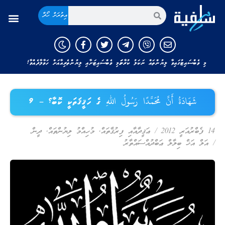
އިތުރަށް ހޯދާ
މި ވެބްސައިޓުގައިވާ ލިޔުންތައް ނަކަލު ކުރާނަމަ މި ވެބްސައިޓަށާއި ލިޔުންތެރިއާއަށް ހަވާލާދެއްވާ!
شَهَادَةُ أَنَّ مُحَمَّدًا رَسُولُ اللهِ ގެ ހަޤީޤަތަކީ ކޮބާ؟ – 9
14 ފެބްރުއަރީ 2012
/
ޢަޤީދާއާއި ފިރުޤާތައް
,
މުހިއްމު ލިޔުންތައް
,
ދީން
/
އަލް އަޚް ބިލާލް ޢަބްދުއްސައްތާރު