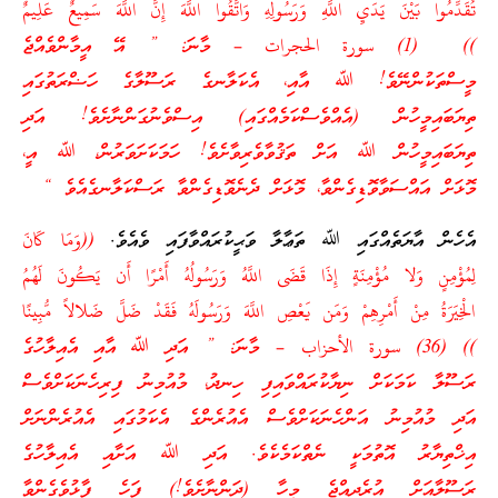
تُقَدِّمُوا بَيْنَ يَدَيِ اللَّهِ وَرَسُولِهِ وَاتَّقُوا اللَّهَ إِنَّ اللَّهَ سَمِيعٌ عَلِيمٌ
)) (1) سورة الحجرات – މާނަ: ” އޭ އީމާންވެއްޖެ
މީސްތަކުންނޭވެ! ﷲ އާއި، އެކަލާނގެ ރަސޫލާގެ ހަޟްރަތުގައި
ތިޔަބައިމީހުން (އެއްވެސްކަމެއްގައި) އިސްވެނުގަންނާށެވެ! އަދި
ތިޔަބައިމީހުން ﷲ އަށް ތަޤުވާވެރިވާށެވެ! ހަމަކަށަވަރުން، ﷲ އީ،
މޮޅަށް އައްސަވާވޮޑިގެންވާ، މޮޅަށް ދެނެވޮޑިގެންވާ ރަސްކަލާނގެއެވެ “
އެހެން އާޔަތެއްގައި ﷲ ތަޢާލާ ވަޙީކުރައްވާފައި ވެއެވެ.
((وَمَا كَانَ
لِمُؤْمِنٍ وَلا مُؤْمِنَةٍ إِذَا قَضَى اللَّهُ وَرَسُولُهُ أَمْرًا أَن يَكُونَ لَهُمُ
الْخِيَرَةُ مِنْ أَمْرِهِمْ وَمَن يَعْصِ اللَّهَ وَرَسُولَهُ فَقَدْ ضَلَّ ضَلالاً مُّبِينًا
)) (36) سورة الأحزاب – މާނަ: ” އަދި ﷲ އާއި އެއިލާހުގެ
ރަސޫލާ ކަމަކަށް ނިޔާކުރައްވައިފި ހިނދު، މުއުމިނު ފިރިހެނަކަށްވެސް
އަދި މުއުމިނު އަންހެނަކަށްވެސް އެއުރެންގެ އެކަމުގައި އެއުރެންނަށް
އިޚްތިޔާރު އޮތުމަކީ ނެތްކަމެކެވެ. އަދި ﷲ އަށާއި އެއިލާހުގެ
ރަސޫލާއަށް އުރެދިއްޖެ މީހާ (ދަންނާށެވެ!) ފަހެ ފާޅުވެގެންވާ