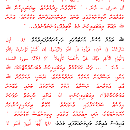
آل عمران – މާނަ : ” ކަލޭގެފާނު ވިދާޅުވާށެވެ. ތިޔަބައިމީހުން ﷲ
ތަޢާލާއަށް ލޯބިކުރާކަމުގައި ވާނަމަ ތިމަންކަލޭގެފާނަށް ތަބާވާށެވެ. އޭރުން
ﷲ ތަޢާލާ ތިޔަބައިމީހުން ދެކެ ލޯބިވެވޮޑިގަންނަވާނެތެވެ… “
ﷲ ތަޢާލާ އެހެން އާޔަތެއްގައި ވަޙީކުރައްވާފައިވެއެވެ.
((… فَإِن
تَنَازَعْتُمْ فِي شَيْءٍ فَرُدُّوهُ إِلَى اللَّهِ وَالرَّسُولِ إِن كُنتُمْ تُؤْمِنُونَ بِاللَّهِ
وَالْيَوْمِ الآخِرِ ذَلِكَ خَيْرٌ وَأَحْسَنُ تَأْوِيلاً )) (59) سورة النساء
–
މާނަ: ” … ފަހެ، ކަމަކާމެދު ތިޔަބައިމީހުން ދެބަސްވެއްޖެނަމަ، ﷲ
އަށާއި، ރަސޫލާއަށް އެކަމެއް ރައްދުކުރާށެވެ. (އެބަހީ: އެކަމާމެދު ﷲ
އާއި، އެކަލާނގެ ރަސޫލާގެ ޙުކުމް އޮތްގޮތެއް ބަލައި އެގޮތަށް
ޢަމަލުކުރާށެވެ!) ތިޔަބައިމީހުންނީ، ﷲ އަށާއި، އާޚިރަތް ދުވަހަށް
އީމާންވާ ބަޔަކުކަމުގައި ވާނަމައެވެ. އެގޮތް ތިޔަބައިމީހުންނަށް
ހެޔޮކަންބޮޑެވެ. އަދި، ނިމުމެއްގެ ގޮތުގައި ރީތިކަންވެސް ބޮޑުމެއެވެ. “
އަދިވެސް އެއިލާހު ވަޙީކުރައްވާފައި ވެއެވެ.
((يَا أَيُّهَا الَّذِينَ آمَنُوا لا