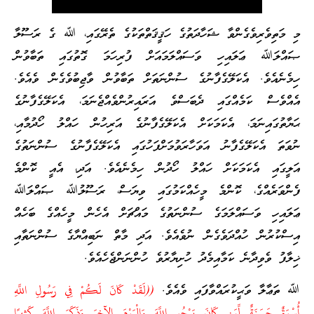
މި މަތިވެރިވެގެންވާ ޝަހާދަތުގެ ހަޤީޤަތްތަކުގެ ތެރޭގައި، ﷲ ގެ ރަސޫލާ
ޞައްލަﷲ ޢަލައިހި ވަސައްލަމައަށް ފުރިހަމަ ގޮތުގައި ތަބާވުން
ހިމެނެއެވެ. އެކަލޭގެފާނުގެ ސުންނަތަށް ތަބާވުން ވާޖިބުވެގެން ވެއެވެ.
އެއްވެސް ކަމެއްގައި ދެބަސްވެ އަރައިރުންވެއްޖެނަމަ، އެކަލޭގެފާނުގެ
ޙަޔާތުގައިނަމަ، އެކަމަކަށް އެކަލޭގެފާނުގެ އަރިހުން ހައްލު ހޯދުމާއި،
ނުވަތަ އެކަލޭގެފާނު އަވަހާރަވުމަށްފަހުގައި އެކަލޭގެފާނުގެ ސުންނަތުގެ
އަލީގައި އެކަމަކަށް ހައްލު ހޯދުން ހިމެނެއެވެ. އަދި، އެއީ ކޮންމެ
ފެންވަރެއްގެ، ކޮންމެ މީހެއްކަމުގައި ވިޔަސް، ރަސޫލުﷲ ޞައްލަﷲ
ޢަލައިހި ވަސައްލަމަގެ ސުންނަތުގެ މައްޗަށް އެހެން މީހެއްގެ ބަހެއް
އިސްކުރުން ހުއްދަވެގެން ނުވެއެވެ. އަދި މާތް ނަބިއްޔާގެ ސުންނަތާއި
ޚިލާފު ވެވިދާނެ ކަމާއިމެދު ހުށިޔާރުވެ ހުންނަންޖެހެއެވެ.
ﷲ ތަޢާލާ ވަޙީކުރައްވާފައި ވެއެވެ.
((لَقَدْ كَانَ لَكُمْ فِي رَسُولِ اللَّهِ
أُسْوَةٌ حَسَنَةٌ لِّمَن كَانَ يَرْجُو اللَّهَ وَالْيَوْمَ الآخِرَ وَذَكَرَ اللَّهَ كَثِيرًا