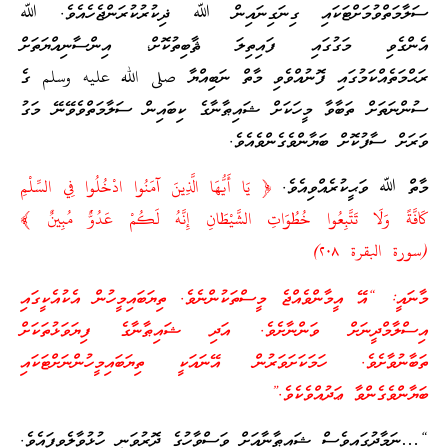
ސަލާމަތްވުމަށްޓަކައި ގިނަގިނައިން ﷲ ޛިކުރުކުރަންޖެހެއެވެ. ﷲ
އެންގެވި މަގުގައި ފައިތިލަ ޘާބިތުކޮށް، އިންސާނިއްޔަތަށް
ރަޙްމަތެއްކަމުގައި ފޮނުއްވެވި މާތް ނަބިއްޔާ صلى الله عليه وسلم ގެ
ސުންނަތަށް ތަބާވާ މީހަކަށް ޝައިޠާނާގެ ކިބައިން ސަލާމަތްވެވޭނޭ މަގު
ވަރަށް ސާފުކޮށް ބަޔާންވެގެންވެއެވެ.
މާތް ﷲ ވަޙީކުރެއްވިއެވެ.
﴿ يَا أَيُّهَا الَّذِينَ آمَنُوا ادْخُلُوا فِي السِّلْمِ
كَافَّةً وَلَا تَتَّبِعُوا خُطُوَاتِ الشَّيْطَانِ إِنَّهُ لَكُمْ عَدُوٌّ مُبِينٌ ﴾
(سورة البقرة ٢٠٨)
މާނައީ: “އޭ އީމާންވެއްޖެ މީސްތަކުންނެވެ. ތިޔަބައިމީހުން އެކުއެކީގައި
އިސްލާމްދީނަށް ވަންނާށެވެ. އަދި ޝައިޠާނާގެ ފިޔަވަޅުތަކަށް
ތަބާނުވާށެވެ. ހަމަކަށަވަރުން އޭނައަކީ ތިޔަބައިމީހުންނަށްޓަކައި
ބަޔާންވެގެންވާ ޢަދުއްވެކެވެ.”
“…ނަމާދުގައިވެސް ޝައިޠާނާއަށް ވަސްވާހުގެ ދޮރުވަނީ ހުޅުވާލެވިފައެވެ.