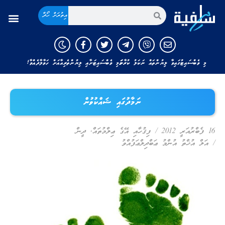
އިތުރަށް ހޯދާ
މި ވެބްސައިޓުގައިވާ ލިޔުންތައް ނަކަލު ކުރާނަމަ މި ވެބްސައިޓަށާއި ލިޔުންތެރިއާއަށް ހަވާލާދެއްވާ!
ނަމާދުގައި ޝައްކުވުން
16 ފެބްރުއަރީ 2012
/
ފިޤުހާއި އޭގެ ޢިލްމުތައް
,
ދީން
/
އަލް އުޚްތު އުންމު ޢަބްދިލްޢަފުއްވު