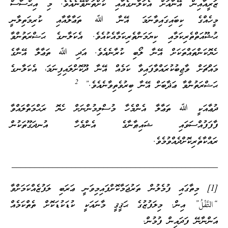
ޒަރީއާއިން އޭނާއަށް އެކަލާނގެއާއި ކުށްތަންވޭނެއެވެ. މި އިޙްސާސް
މީހެއްގެ ކިބައިގައިވާނަމަ އޭނާ ﷲ ތަޢާލާއާއި ކުރިމަތިލާނީ
ޙުޝޫއަތްތެރިކަމާއި ކިޔަމަންތެރިކަމާއެކުއެވެ. އެކަލާނގެ ޙަޟްރަތުންވާ
ހެޔޮކަންތައްތަކަށް އޭނާ ލޯބި ކުރާނެއެވެ. އަދި ﷲ ތަޢާލާ އޭނާގެ
މައްޗަށް ވާޖިބުކުރައްވާފައިވާ ކަމެއް އޭނާ ދޫކޮށްލައިފިނަމަ، އެކަލާނގެ
2
ޙަޟްރަތުންވާ ޢަޛާބަށް އޭނާ ބިރުވެތިވާނެއެވެ.”
ދުޢާއަކީ ﷲ ތަޢާލާ އެންމެހާ މުސްލިމުންނަށް ހެޔޮ ރަޙްމަތްލައްވާ
ފާފަފުއްސަވައި ޝައިޠާނާގެ އެންމެހާ އުނދަގޫތަކުން
ރައްކާތެރިކޮށްދެއްވުމެވެ.
_____________________________________________
[1] މިތާގައި ފުމެލުން ތަރުޖަމާކޮށްފައިމިވަނީ ޢަރަބި ލަފުޒެއްކަމަށްވާ
“التَّفْلُ” އިން. މިލަފުޒުގެ ޙަޤީޤީ މާނައަކީ ކުޑަކުޑަކޮށް ތެތްކަމެއް
އަންނާނޭ ފަދައިން ފުމުން.