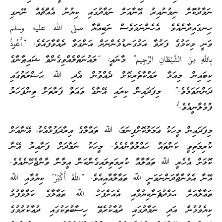
ނަމާދުކޮށް ނިމުނުއިރު އޭނާއަށް ނަމާދުގައި ކިޔުނު އެއްޗެއް ނޭނގި
ހިނގައިދާނެއެވެ. އެހެންނަމަވެސް ނަބިއްޔާ صلى الله عليه وسلم
ވަނީ މިކަމުގެ ފަރުވާ އަޅުގަނޑުމެންނަށް އަންގަވާ ދެއްވާފައެވެ. “أَعُوذُ
بِاللهِ مِنَ الشَّيْطَانِ الرَّجِيم” މާނައީ: “ލައުނަތްލެއްވިގެންވާ ޝައިޠާނާގެ
ކިބައިން މިއަޅާ ރައްކާތެރިކޮށް ދެއްވުން އެދި ﷲ ޙަޟްރަތުގައި
ދަންނަވަމެވެ.” މިފަދައިން ކިޔައި އޭނާގެ ވައަތް ފަރާތަށް ތިންފަހަރު
1
ފުމެލާނީއެވެ.
މިފަދައިން މީހަކު ޢަމަލުކޮށްފިނަމަ، ﷲ ތަޢާލާގެ އިރާދަފުޅާއެކު، އޭނާއަށް
ކުރިމަތިވީ ކަންތައް ހައްލުވާނެއެވެ. މީހަކު ނަމާދަށް ފަށާއިރު އޭނާ
ކޮޅަށް އެހެރީ ﷲ ތަޢާލާއާ ކުރިމަތިލައިގެންކަން އީމާން ވާންޖެހޭނެއެވެ.
އޭނާ އެމުނާޖާދަންނަވަނީ ﷲ ތަޢާލާއާއިއެވެ. “اللهُ أَكْبَرُ” ކިޔުމާއި ﷲ
ތަޢާލާއަށް ޙަމްދުޘަނާކިޔުމާއި އެއަށްފަހު ﷲ ތަޢާލާގެ ކަލާމްފުޅު
ކިޔެވުމުން އަދި ނަމާދުގައި ދުޢާކުރެވޭ ހިސާބުތަކުގައި ދުޢާކުރުމުގެ