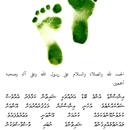
الحمد لله والصلاة والسلام على رسول الله وعلى آله وصحبه
أجمعين.
އިންސާނާގެ އެންމެ ބޮޑު އަދުއްވަކީ ޝައިޠާނާ ކަމާމެދު އެއްވެސް
ޝައްކެއްނެތެވެ. އެހެނީ އިންސާނުން މަގުފުރެއްދުމަށް އޭނާއަށް
ކުރެވުނުކޮންމެކަމެއް ކުރުމަށް އޭނާވަނީ ވަޢުދުވެފައެވެ.
ލައުނަތްލެއްވިގެންވާ ޝައިޠާނާގެ ނުބައި ވާސްވާސްތަކުން