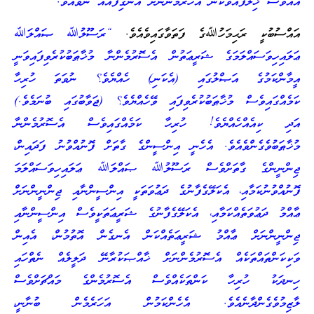
އެއްވެސް ޚިލާފެއްވާކަން އަހަރެމެންނަށް އެނގިފައެއް ނުވެއެވެ.”
އައްސުބުކީ ރަޙިމަހުﷲގެ ފަތަވާގައިވެއެވެ.
“ރަސޫލުﷲ ޞައްލަﷲ
ޢަލައިހިވަސައްލަމަގެ ޝަރީޢަތުން އެސޮރުމެންނާ މުޚާޠަބުކުރެވިފައިވަނީ
އީމާންކަމުގެ އަޞްލުގައި (އެކަނި) ހެއްޔެވެ؟ ނުވަތަ ހުރިހާ
ކަމެއްގައިވެސް މުޚާޠަބުކުރެވިފައި ވޭހެއްޔެވެ؟ (ޖަވާބުގައި ބުނަމެވެ.)
އަދި ކިއެއްހެއްޔެވެ! ހުރިހާ ކަމެއްގައިވެސް އެސޮރުމެންނާ
މުޚާޠަބުވެގެންވެއެވެ. އެހެނީ އިންސީންގެ ގާތަށް ފޮނުއްވުނު ފަދައިން،
ޖިންނީންގެ ގާތަށްވެސް ރަސޫލުﷲ ޞައްލަﷲ ޢަލައިހިވަސައްލަމަ
ފޮނުއްވުނުކަމާއި، އެކަލޭގެފާނުގެ ދަޢުވަތަކީ އިންސީންނާއި ޖިންނީންނަށް
ޢާއްމު ދަޢުވަތެއްކަމާއި، އެކަލޭގެފާނުގެ ޝަރީޢަތަކީވެސް އިންސީންނާއި
ޖިންނީންނަށް ޢާއްމު ޝަރީޢަތެއްކަން އެނގެން އޮތުމުން، އެއިން
ވަކިކަންތައްތަކެއް އެސޮރުމެންނަށް ޚާއްޞަކުރާނޭ ދަލީލެއް ނެތްހައި
ހިނދަކު ހުރިހާ ކަންތަކެއްވެސް އެސޮރުމެންގެ މައްޗަށްވެސް
ލާޒިމުވެގެންދާނެއެވެ. އެހެންކަމުން އަހަރެމެން ބުނާނީ،