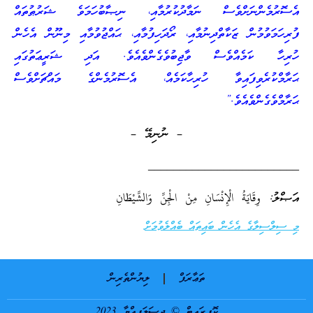
އެސޮރުމެންނަށްވެސް ނަމާދުކުރުމާއި، ނިޞާބުހަމަވެ ޝަރުޠުތައް
ފުރިހަމަވުމުން ޒަކާތްދިނުމާއި، ރޯދަހިފުމާއި، ޙައްޖުވުމާއި މިނޫން އެހެން
ހުރިހާ ކަމެއްވެސް ވާޖިބުވެގެންވެއެވެ. އަދި ޝަރީޢަތުގައި
ޙަރާމްކުރެވިފައިވާ ހުރިހާކަމެއް، އެސޮރުމެންގެ މައްޗަށްވެސް
ޙަރާމްވެގެންވެއެވެ.”
– ނުނިމޭ –
________________________
އަޞްލު: وِقَايَةُ الْإِنْسَانِ مِنْ الْجِنِّ وَالشَّيْطَانِ
މި ސިލްސިލާގެ އެހެން ބައިތައް ބެއްލެވުމަށް
ތަޢާރަފް
ލިޔުންތެރިން
ކޮޕީރައިޓް © ދިސަލަފިއްޔާ 2023