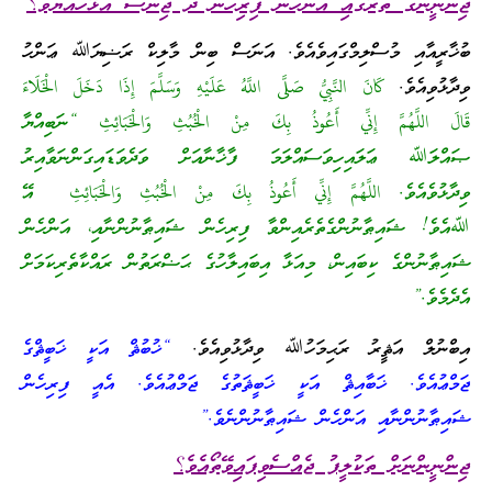
ޖިންނީންގެ ތެރޭގައި އަންހެން ފިރިހެން ދެ ޖިންސު އުޅޭހެއްޔެވެ؟
ބުޚާރީއާއި މުސްލިމްގައިވެއެވެ. އަނަސް ބިން މާލިކް ރަޟިޔަﷲ ޢަންހު
ވިދާޅުވިއެވެ.
كَانَ النَّبِيُّ صَلَّى اللَّهُ عَلَيْهِ وَسَلَّمَ إِذَا دَخَلَ الْخَلَاءَ
قَالَ اللَّهُمَّ إِنِّي أَعُوذُ بِكَ مِنْ الْخُبُثِ وَالْخَبَائِثِ “ނަބިއްޔާ
ޞައްލަﷲ ޢަލައިހިވަސައްލަމަ ފާޚާނާއަށް ވަދެވަޑައިގަންނަވާއިރު
ވިދާޅުވެއެވެ. اللَّهُمَّ إِنِّي أَعُوذُ بِكَ مِنْ الْخُبُثِ وَالْخَبَائِثِ އޭ
ﷲއެވެ! ޝައިޠާނުންގެތެރެއިންވާ ފިރިހެން ޝައިޠާނުންނާއި، އަންހެން
ޝައިޠާނުންގެ ކިބައިން، މިއަޅާ އިބައިލާހުގެ ޙަޟްރަތުން ރައްކާތެރިކަމަށް
އެދެމެވެ.”
އިބްނުލް އަޘީރު ރަޙިމަހުﷲ ވިދާޅުވިއެވެ.
“ޚުބުޘް އަކީ ޚަބީޘްގެ
ޖަމްޢުއެވެ. ޚަބާއިޘް އަކީ ޚަބީޘަތުގެ ޖަމްޢުއެވެ. އެއީ ފިރިހެން
ޝައިޠާނުންނާއި އަންހެން ޝައިޠާނުންނެވެ.”
ޖިންނީންނަށް ތަކުލީފު ޖެއްސެވިފައިވޭތޯއެވެ؟