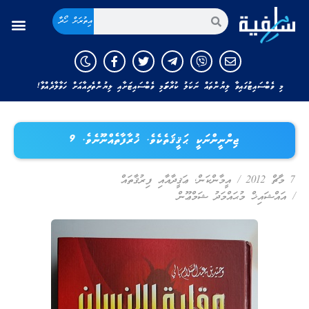
އިތުރަށް ހޯދާ
މި ވެބްސައިޓުގައިވާ ލިޔުންތައް ނަކަލު ކުރާނަމަ މި ވެބްސައިޓަށާއި ލިޔުންތެރިއާއަށް ހަވާލާދެއްވާ!
ޖިންނީންނަކީ ޙަޤީޤަތެކެވެ. ޚުރާފާތެއްނޫނެވެ. 9
7 މާޗް 2012
/
އީމާންކަން
,
ޢަޤީދާއާއި ފިރުޤާތައް
/
އައްޝައިޚް މުޙައްމަދު ޝަމްޢޫން