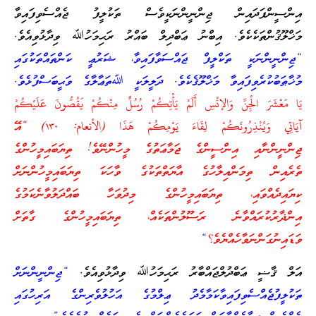
އިންސީންފަދައިން ޖިންނީންނަކީވެސް ތަކުލީފު ޖެއްސެވިފައިވާ
މަޚްލޫޤުންތަކެކެވެ. އިބްނު ޢަބްދިލް ބައްރު ރަޙިމަހުﷲ ވިދާޅުވިއެވެ.
“ޖިންނީންނަކީ ތަކްލީފް ޖައްސަވާފައިވާ، ޝަރުޢީ ކަންތައްތަކުގައި
މުޚާޠަބުކުރެވިފައިވާ މަޚްލޫޤެކެވެ. ދަލީލަކީ ﷲތަޢާލާގެ ވަޙީބަސްފުޅެވެ.
يَا مَعْشَرَ الْجِنِّ وَالإنْسِ أَلَمْ يَأْتِكُمْ رُسُلٌ مِنْكُمْ يَقُصُّونَ عَلَيْكُمْ
آيَاتِي وَيُنْذِرُونَكُمْ لِقَاءَ يَوْمِكُمْ هَذَا (الأنعام: ١٣٠) “އޭ
ޖިންނީންނާއި އިންސީންގެ ޖަމާޢަތުގެ މީހުންނޭވެ! ތިޔަބައިމީހުންގެ
ތެރެއިން ތިމަންއިލާހުގެ އާޔަތްތަކުގެ ވާހަކަ ތިޔަބައިމީހުންނަށް
ކިޔައިދެއްވައި، ތިޔަބައިމީހުންގެ މިދުވަހާ ބައްދަލުވާނެކަމުގެ
އިންޛާރުކުރައްވާނެ ރަސޫލުންތަކެއް، ތިޔަބައިމީހުންގެ ގާތަށް
ވަޑައިނުގަންނަވާހެއްޔެވެ؟
“
އަލް ޤާޟީ ޢަބްދުލްޖައްބާރު ރަޙިމަހުﷲ ވިދާޅުވިއެވެ.
“ޖިންނީންނަށް
ތަކުލީފުޖެއްސެވިފައިވާކަމާމެދު ޢިލްމުގެ އަހުލުވެރިންގެ އަރިހުގައި