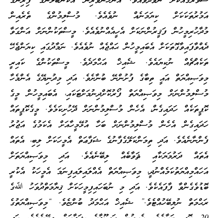
ސުވަރުގެއަކަށް ނުވަދެވެއެވެ. އަންހެންވެރިން އެކަނބަލުންގެ ފިރިންގެ
އަމުރުތަކަކަށް ކިޔަމަނެއް ނުވެއެވެ. މުސްލިމުންގެ ތެރެއިން
މުދާހުރިމީހުން ފަޤީރުންނަކަށް އެހީއެއްނުވެއެވެ. މީސްތަކުންނަށް އަންގަވާ
ދެއްވާފައިވާގޮތަކަށް އެބައިމީހުން ޙައްޖެއް ނުވެއެވެ. ނަމާދުގައި ކިޔަންޖެހޭ
ތަކެއްޗެއް ނުކިޔައެވެ. ޝެއިޚް އަޙްމަދެވެ. މީސްތަކުންގެ ކައިރީ
މިވަޞިއްޔަތް އައީ ތިބާގެ ފުށުންނޭ ބުނާށެވެ. އަދި މިދުނިޔޭގެ އެންމެހާ
މުސްލިމުންނަށް މިވަޞިއްޔަތް ފޯރުކޮށްދިނުމަށްޓަކައި، އެބައިމީހުން މީގެ
ކޮޕީތަކެއް ހަދައިގެން، އެހެން މުސްލިމުންނަށް ދޭހުށިކަމެވެ. މީގެކޮޕީތައް
ހަދައިގެން އެހެން މުސްލިމުންނަށް ބަހާ އުޅޭމީހާއަށް އެކަމުގެ އަޖުރު
ފެންނާނެއެވެ. އަދި ތިމަންކަލޭގެފާނުގެ ޝަފާޢަތް އެމީހަކަށް ލިބި، އެތައް
އެތައް ދަރުމަޔަކާއި ޘަވާބެއް ލިބޭނެއެވެ. އަދި މިވަޞިއްޔަތަށް
އަހައްމިއްޔަތުކަމެއްނުދީ، މިވަޞިއްޔަތް އެއްލައިލައިފިނަމަ އެމީހަކު އެކުރީ
ބޮޑުވެގެންވާ ފާފައެކެވެ. އަދި މި ނުބަހައިފިމީހަކަށް ޤިޔާމަތްދުވަހު ﷲގެ
ރަޙްމަތް ނުލިބޭހުއްޓެވެ.” ޝެއިޚް އަޙްމަދު ބުންޏެވެ. “މިވަޞިއްޔަތުގެ