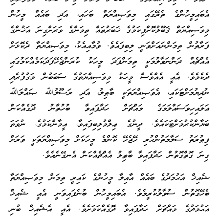
އެބައިމީހުންގެ ތެރޭގައި މިވަޞިއްޔަތް ބަހައި، އަދި ބައެއް މީހުން
މިވަޞިއްޔަތް ޤަބޫލުކޮށްފިކަމުގެ ޚަބަރުތައް ތިމަންގެ ވަރަށްގިނަ އަޚުންގެ
ފަރާތުން ތިމަންނައަށްވަނީ ލިބިފައެވެ. ވުމާއިއެކު، މިވަޞިއްޔަތާ ދެކޮޅަށް
އެއްޗެއް ދަންނަވާލުމަކީ ތިމަންފަދަ މީހަކު ކުރަންޖެހޭފަދަކަމެއްކަމުގައި
ދެކެމެވެ. އެއީ އެއްވެސް މީހަކު މިވަޞިއްޔަތުގެ ސަބަބުން މަގުފުރެދި
ނުދިޔުމަށްޓަކައި، އެވަޞިއްޔަތަކީ ބާޠިލު، އަދި ރަސޫލުﷲ ޞައްލަﷲ
ޢަލައިހިވަސައްލަމަގެ މައްޗަށް ހަދާފައިވާ ބުހުތާނު ދޮގެއްކަން
ބަޔާންކުރުމަށްޓަކައެވެ. ދީނުގެ ޢިލްމުލިބިފައިވާ، އީމާންކަމުގެ، ނުވަތަ
ފިޠުރަތު ސަލާމަތުންހުރި ހޭޖެހޭ ކޮންމެ މީހަކަށް މިވަޞިއްޔަތަކީ ވަރަށް
ގިނަ ގޮތްގޮތުން ހަދާފައިވާ ބާޠިލު އެއްޗެއްކަން އެނގޭނެއެވެ.
ޝެއިޚް އަޙުމަދުގެ ބައެއް އާއިލާ މީހުންގެ ކައިރީ ތިމަން މިވަޞިއްޔަތާ
ބެހޭގޮތުން ސުވާލުކުރީމެވެ. އެބައިމީހުން ބުނެފައިވަނީ އެއީ ޝެއިޚް
އަޙުމަދުގެ މައްޗަށް ހަދާފައިވާ ދޮގެއްކަމަށެވެ. އެއީ އެޝެއިޚް ބުނި