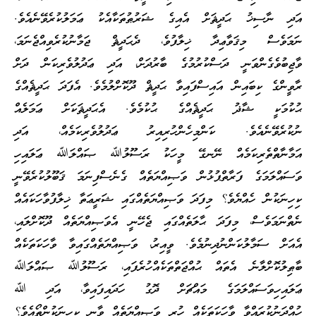
އަދި ނާސިޚު ޙަދީޘަށް އެއިގެ ޝަރުޠުތަކާއެކު ޢަމަލުކުރެވޭނެއެވެ.
ނަމަވެސް މިޤަވާޢިދާ ޚިލާފުވެ، ދެޙަދީޘް ޖަމާނުކުރެވިއްޖެނަމަ،
ވާޖިބުވެގެންވަނީ ދަސްކުރުމުގެ ބާރުދަށް، އަދި ޢަދުލުވެރިކަން ދަށް
ރާވީންގެ ކިބައިން އައިސްފައިވާ ޙަދީޘް ދޫކޮށްލުމެވެ. އެފަދަ ޙަދީޘެއްގެ
ޙުކުމަކީ ޝާޛު ޙަދީޘެއްގެ ޙުކުމެވެ. އެޙަދީޘަކަށް ޢަމަލެއް
ނުކުރެވޭނެއެވެ. ކަންމިހެންހުރިއިރު ޢަދުލުވެރިކަމެއް، އަދި
އަމާނާތްތެރިކަމެއް ނޭނގޭ މީހަކު ރަސޫލުﷲ ޞައްލަﷲ ޢަލައިހި
ވަސައްލަމަގެ ފަރާތްޕުޅުން ވަޞިއްޔަތެއް ގެނެސްފިނަމަ ޤަބޫލުކުރެވޭނީ
ކިހިނަކުން ހެއްޔެވެ؟ މިފަދަ ވަޞިއްޔަތެއްގައި ޝަރީޢަތާ ޚިލާފުވާހަކައެއް
ނެތްނަމަވެސް، މިފަދަ ޙާލަތެއްގައި ޖެހޭނީ އެވަޞިއްޔަތެއް ދޫކޮށްލައި،
އެއަށް ސަމާލުކަންނުދިނުމެވެ. ވީއިރު، ވަޞިއްޔަތެއްގައިވާ ވާހަކަތަކެއް
ބާޠިލުކޮށްލާނެ އެތައް ޙުއްޖަތްތަކެއްހުރެފައި، ރަސޫލުﷲ ޞައްލަﷲ
ޢަލައިހިވަސައްލަމަގެ މައްޗަށް ދޮގު ހަދައިފައިވާ، އަދި ﷲ
ހުއްދަނުކުރައްވާ ވާހަކަތަކެއް ހުރި ވަޞިއްޔަތެއް ވާނީ ކިހިނަކުންތޯއެވެ؟