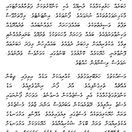
ޚަބަރެއް ހަލުވިކަމާއެކު ދުނިޔޭގެ އެކި ކަންކޮޅުތަކަށް ފަތުރާލުމަށްޓަކައި
މާކަގިނަވަގުތުތަކެއް ނުނަގައެވެ. ފޯނުތަކެވެ. އިންޓަނެޓެވެ. މިގޮތަށްގޮސް
ތަފާތު ވަޞީލަތްތަކެވެ. ބައެއްފަހަރަށް ހެވެއްނުބައެއް، ތެދެއްދޮގެއް
ވަކިނުވާވަރުވެއެވެ. ބައެއް ފަހަރަށް ވާހަކަތަކުގެ ތެދުދޮގު ބަލައިލުމެއްނެތި
ތިމާގެ އެކުވެރިޔާއަށް މިޚަބަރު ދެވެއެވެ. ބައެއްމީހުން މިފަދަ ޚަބަރުތައް
ފޮނުވާލަނީ ހެޔޮކަމެއް ކޮށްލުމުގެ ބޭނުމުގައި ކަމަށްވެސް ވެދާނެއެވެ.
ނަމަވެސް ވިސްނާލުން ހުއްޓެވެ.
މަސައްކަތުގެ ހަލަބޮލިވަގުތެވެ. ކުއްލިއަކަށް އަޑެއް އިވިފައި ޖީބުން
އެއްޗެއް ތެޅިގެންފިއެވެ. އާދެ ފޯނު ރިންގުވެލީއެވެ. އަޑު
ކަންފަތުގަޖެހުމާއެކު އެއީ މެސެޖެއްކަން އެނގުނެވެ. އަވަހަށް ފޯނުނަގައި
މެސެޖު ކިޔާލީމެވެ. ދޭތެރެއަކުން އަބަދުވެސް އަންނަ ޒާތުގެ މެސެޖެކެވެ.
ވަރަށް ހެޔޮކަލިމަތަކެއް މެސެޖުގައި ލިޔެފައިވެއެވެ. އެފޮނުވި އަޅުގަނޑުގެ
އެކުވެރިޔާއަށް ވަރަށް ބޮޑަށް ޝުކުރިއްޔާއެވެ. ހެޔޮކަމަކަށް އަޅުގަނޑަށް