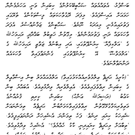
ބަސްފުޅު، އެތައްއެތައް ޞަޙާބީބޭކަލުންގެ ކިބައިން ވަނީ އަހަރެމެންނާ
ހަމައަށް އައިސްފައެވެ. މިފަދަ ދޮގުވާހަކަތައް މީސްތަކުންގެ ތެރޭގައި
ފަތުރައިއުޅެނީ މިއަދަކު ނޫނެވެ. ޞަޙާބީންގެ ޒަމާނުއްސުރެ އެފަދަ
ވާހަކަތައް ދަނީ ފަތުރަމުންނެވެ. މިގޮތުން ޚަޠީބުލް ބަޣްދާދީ ރަޙިމަހުﷲ
ގެ ‘އަލްކިފާޔާ’ ކިޔުނުފޮތުގައި، އަދި އިބްނުލް ޖަވްޒީ ރަޙިމަހުﷲ ގެ
‘އަލްމަވްޟޫ’ އޭ ކިޔުނުފޮތުގައި ގެންނަވާފައިވާ ވާހަކައެއް
ދަންނަވާލާނަމެވެ.
“(ކުރީގެ ޙަދީޘް ޢިލްމުވެރިއެއްކަމުގައިވާ) އަލްމުއައްމަލު ބިން އިސްމާޢީލް
ގެ ކިބައިން ރިވާވެފައިވެއެވެ. އެޢިލްވެރިޔާ ވިދާޅުވިއެވެ. އުބައްޔު ބިން
ކަޢުބު (ރަޟިޔަﷲ ޢަންހު) ކިބައިން، ކީރިތި ޤުރުއާނުގެ
މަތިވެރިކަމާގުޅޭގޮތުން ރިވާވެފައިވާކަމަށްބުނާ ޙަދީޘެއް ތިމަންނައަށް
ޝެއިޚަކު ކިޔައި ދިނެވެ. ފަހެ ތިމަންނަ އެޝެއިޚަށް ދަންނަވައިފީމެވެ.
‘ތިބާއަށް މިޙަދީޘް ކިޔައިދިނީ ކާކު ހެއްޔެވެ؟’ އެޝެއިޚު ވިދާޅުވިއެވެ.