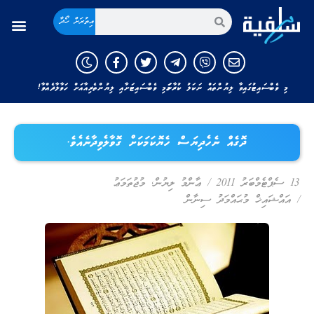
އިތުރަށް ހޯދާ
މި ވެބްސައިޓުގައިވާ ލިޔުންތައް ނަކަލު ކުރާނަމަ މި ވެބްސައިޓަށާއި ލިޔުންތެރިއާއަށް ހަވާލާދެއްވާ!
ދޮގެއް ނެހެދިޔަސް ހެޔޮކަމަކަށް ގޮވާލެވިދާނެއެވެ.
13 ސެޕްޓެމްބަރު 2011
/
ޢާންމު ލިޔުން
,
މުޖުތަމަޢު
/
އައްޝައިޚް މުޙައްމަދު ސިނާން