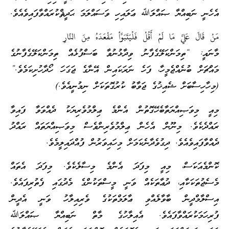
އެހެނީ ނަބިއްޔާ ޞައްލަﷲ ޢަލައިހި ވަސައްލަމަ ޙަދީޘްކުރައްވާފައިވެއެވެ.
مَنْ قَالَ عَليَّ مَا لَمْ أَقُلْ فَلْيَتَبَوَّأ مَقْعَدَهُ مِنَ النَّارِ
މާނައީ: “ތިމަންކަލޭގެފާނު ވިދާޅުނުވާ ބަސްފުޅެއް ތިމަންކަލޭގެފާނުގެ
މައްޗަށް ބުނެއްޖެމީހާ، ފަހެ ނަރަކައިން އޭނާގެ ޖަގަހަ ހޯދާހުށިކަމެވެ.”
(މިހާހިސާބަށް ޝެއިޚުގެ ޖަވާބު ކުރުގޮތަކަށް ނިމުނީއެވެ.)
މިއީ މިވަޞިއްޔަތާބެހޭގޮތުން އެންމެ ޢިލްމުވެރިޔަކު ދެއްވަވާ ފައިވާ
ރައްދެކެވެ. މިނޫން އެހެން ޢިލްމުވެރިންވެސް މިވަޞިއްޔަތައް ރައްދު
ދެއްވާފައިވެއެވެ. ދިގުވެދާނެކަމަށް މިހައިވަރުން ފުއްދައިލީމެވެ.
ކޮންމެއަކަސް، މިއީ މިފަދަ އެންމެ މިސާލެކެވެ. މިފަދަ އެތައް
މެސެޖުތަކަކާއި، ދުޢާތަކެއް ވަނީ މީސްތަކުންގެ މެދުގައި ފެތުރިފައެވެ.
އިސްލާމްދީން ބާވާލެއްވި ޢާލަމްތަކުގެ ވެރިއިލާހު ވަނީ އެދީން
ފުރިހަމަކުރައްވާފައެވެ. އެއިލާހުގެ މާތް ނަބިއްޔާ ޞައްލަﷲ