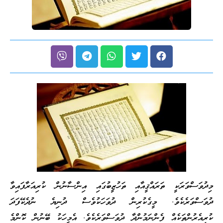
މިދުވަސްވަރަކީ ތަރައްޤީއާއި ތަހުޒީބުގައި އިންސާނުން ކުރިއަރާފައިވާ
ދުވަސްވަރެކެވެ. މީގެކުރިން ދުވަހަކުވެސް ދުނިޔެ ނުދެކޭފަދަ
ކުރިއެރުންތަކެއް ފެންނަމުންދާ ދުވަސްވަރެކެވެ. އެމީހަކު ބޭނުން ކޮންމެ