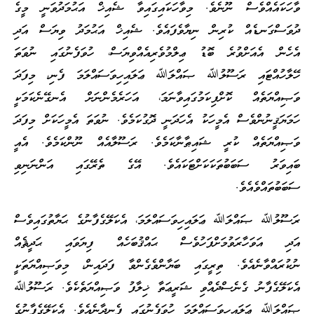
ވާހަކައެއްވެސް ނޫނެވެ. މިވާހަކައިގައިވާ ޝެއިޚް އަޙުމަދުވަނީ މީގެ
ދުވަސްގަނޑެއް ކުރިން ނިޔާވެފައެވެ. ޝެއިޚް އަޙުމަދު ވިޔަސް އަދި
އެހެން އެއަށްވުރެ ބޮޑު ޢިލްމުވެރިއެއްވިޔަސް، ހުވަފެނުގައި ނުވަތަ
ހޭލާހުއްޓައި ރަސޫލުﷲ ޞައްލަﷲ ޢަލައިހިވަސައްލަމަ ފެނި، މިފަދަ
ވަޞިއްޔަތެއް ކޮށްފިކަމުގައިވާނަމަ، އަހަރެމެންނަށް އެނގޭނެކަމަކީ
ހަމަޔަޤީނުންވެސް އެމީހަކު އެހަދަނީ ދޮގުކަމެވެ. ނުވަތަ އެމީހަކަށް މިފަދަ
ވަޞިއްޔަތެއް ކުރީ ޝައިޠާނާކަމެވެ. ރަސޫލާއެއް ނޫންކަމެވެ. އެއީ
ބައިވަރު ސަބަބުތަކަކަށްޓަކައެވެ. އޭގެ ތެރޭގައި އަންނަނިވި
ސަބަބުތައްވެއެވެ.
ރަސޫލުﷲ ޞައްލަﷲ ޢަލައިހިވަސައްލަމަ، އެކަލޭގެފާނުގެ ޙަޔާތުގައިވެސް
އަދި އަވަހާރަވުމަށްފަހުވެސް ޙައްޤުބަހެއް ފިޔަވައި ޙަދީޘެއް
ނުކުރައްވާނެއެވެ. ތިރީގައި ބަޔާންވެގެންވާ ފަދައިން، މިވަޞިއްޔަތަކީ
އެކަލޭގެފާނު ގެނެސްދެއްވި ޝަރީޢަތާ ޚިލާފު ވަޞިއްޔަތެކެވެ. ރަސޫލުﷲ
ޞައްލަﷲ ޢަލައިހިވަސައްލަމަ ހުވަފެނުގައި ފެނިދާނެއެވެ. އެކަލޭގެފާނުގެ