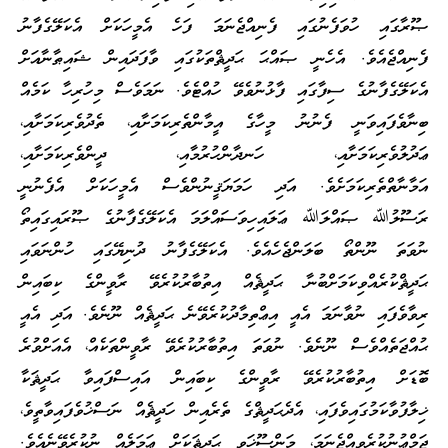
ޞޫރާގައި ހުވަފެނުގައި ފެނިއްޖެނަމަ ފަހެ އެމީހަކަށް އެކަލޭގެފާނު
ފެނިއްޖެއެވެ. އެހެނީ ޞައްޙަ ޙަދީޘްތަކުގައި ވާފަދައިން ޝައިޠާނާއަށް
އެކަލޭގެފާނުގެ ސިފާގައި ފާޅުނުވެވޭ ހުއްޓެވެ. ނަމަވެސް މިހުރިހާ ކަމެއް
ބިނާވެފައިވަނީ ފެނުނު މީހާގެ އީމާންތެރިކަމަށާއި، ތެދުވެރިކަމަށާއި،
ޢަދުލުވެރިކަމަށާއި، ހަނދާންހުރުމާއި، ދީންވެރިކަމަށާއި،
އަމާނާތްތެރިކަމަށެވެ. އަދި ހަމަޔަޤީނުންވެސް އެމީހަކަށް އެފެނުނީ
ރަސޫލުﷲ ޞައްލަﷲ ޢަލައިހިވަސައްލަމަ އެކަލޭގެފާނުގެ ޞޫރައިގައިތޯ
ނުވަތަ ނޫންތޯ ބަލަންޖެހެއެވެ. އެކަލޭގެފާނު ދުނިޔޭގައި ހުންނަވައި
ޙަދީޘްކުރެއްވިކަމަށްބުނާ ޙަދީޘެއް އިތުބާރުކުރެވޭ ރާވީންގެ ކިބައިން
ރިވާވެފައި ނުވާނަމަ އެއީ އިޢްތިމާދުކުރެވޭނެ ޙަދީޘެއް ނޫނެވެ. އަދި އެއީ
ޙުއްޖަތެއްވެސް ނޫނެވެ. ނުވަތަ އިތުބާރުކުރެވޭ ރާވީންތަކެއް، އެއަށްވުރެ
ބޮޑަށް އިތުބާރުކުރެވޭ ރާވީންގެ ކިބައިން އައިސްފައިވާ ޙަދީޘަކާ
ޚިލާފުވާކަމުގައިވެފައި، އެދެޙަދީޘްގެ ތެރެއިން ހަދީޘެއް ނަސްޚުވެފައިވާތީވެ،
ޖަމްޢުނުކުރެވިއްޖެނަމަ، މަންސޫޚަވި ޙަދީޘަކަށް ޢަމަލެއް ނުކުރެވޭނެއެވެ.