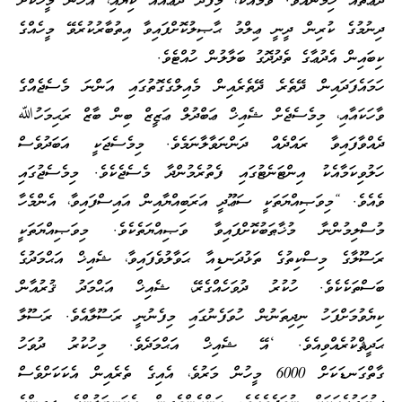
ދުޢާތައް ހިމެނެއެވެ. ވުމާއެކު، މިފަދަ ދުޢާއެއް ކިޔައި، އެހެން މީހަކަށް
ދިނުމުގެ ކުރިން ދީނީ ޢިލްމު ޙާޞިލުކޮށްފައިވާ އިތުބާރުކުރެވޭ މީހެއްގެ
ކިބައިން އެދުޢާގެ ތެދުދޮގު ބަލާލުން ހުއްޓެވެ.
ހަމައެފަދައިން ދޭތެރެ ދޭތެރެއިން މެއިލްގެގޮތުގައި އަންނަ މެސެޖެއްގެ
ވާހަކައާއި، މިމެސެޖެށް ޝެއިޚް ޢަބްދުލް ޢަޒީޒް ބިން ބާޒް ރަޙިމަހުﷲ
ދެއްވާފައިވާ ރައްދެއް ދަންނަވާލާނަމެވެ. މިމެސެޖަކީ އަބަދުވެސް
ހަލުވިކަމާއެކު އިންޓަނެޓުގައި ފެތުރެމުންދާ މެސެޖެކެވެ. މިމެސެޖުގައި
ވެއެވެ. “މިވަޞިއްޔަތަކީ ސަޢޫދީ އަރަބިއްޔާއިން އައިސްފައިވާ، އެންމެހާ
މުސްލިމުންނާ މުޚާޠަބުކޮށްފައިވާ ވަޞިއްޔަތެކެވެ. މިވަޞިއްޔަތަކީ
ރަސޫލާގެ މިސްކިތުގެ ތަޅުދަނޑިއާ ޙަވާލުވެފައިވާ، ޝެއިޚް އަޙްމަދުގެ
ބަސްތަކެކެވެ. ހުކުރު ދުވަހެއްގެރޭ، ޝެއިޚް އަޙްމަދު ޤުރުއާން
ކިޔެވުމަށްފަހު ނިދިތަނުން ހުވަފެނުގައި މިފެނުނީ ރަސޫލާއެވެ. ރަސޫލާ
ޙަދީޘްކުރެއްވިއެވެ. ‘އޭ ޝެއިޚް އަޙްމަދެވެ. މިހުކުރު ދުވަހު
ގާތްގަނޑަކަށް 6000 މީހުން މަރުވެ، އެއިގެ ތެރެއިން އެކަކަށްވެސް