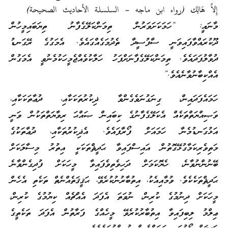
إِلاَّ هَالِك (رواه ابن ماجه – السلسلة الأحاديث الصحيحة)
މާނައީ: “ހަމަކަށަވަރުން ތިމަންކަލޭގެފާނު ތިޔަބައިމީހުން
ދޫކުރައްވާފައިވަނީ ސާފުސީދާ ތެދުމަގެއްގައެވެ. އެމަގުގެ ރޭގަނޑު
ދުވާލުފަދައެވެ. ތިމަންކަލޭގެފާނަށްފަހު ހަލާކުވެއްޖެމީހަކުމެނުވީ އެމަގުން
އެއްކިބާނުވާނެއެވެ.”
ހަމައެފަދައިން، ގިނަގުނަވެގެންވާ ޛިކުރުތަކަކާއި، ދުޢާތަކަކާއި،
ވަޞިއްޔަތްތަކެއް އެކަލޭގެފާނުގެ ކިބައިން ޞައްޙަ ރިވާޔަތްތަކުން ވަނީ
އަޅުގަނޑުމެނާ ހަމައަށް ފޯރާފައެވެ. އެޛިކުރުތަކާއި، ދުޢާތަކުގެ
މަތިވެރިކަމާގުޅޭގޮތުން އައިސްފައިވާ ޙަދީޘްތަކަކީ އިތުރު މިސާލަކަށް
ބޭނުންނުވާނެ، ހެޔޮކަމަށް ދަހިވެތިވެފައިވާ މީހަކަށް ފުދިގެންވާނެ
ޙަދީޘްތަކެކެވެ. ވުމާއިއެކު، އިތުބާރުނުކުރެވޭ، ޙަޤީޤަތެއްނެތް ތަކެތި އެހެން
މީހަކަށް ދިނުމުގެ ކުރިން، ނުވަތަ އެފަދަ އެއްޗެއް ކިޔުމުގެ ކުރިން،
ޢިލްމު ލިބިފައިވާ އިތުބާރުކުރެވޭ މީހެއްގެ ފަރާތުން އެފަދަ ތަކެތީގެ