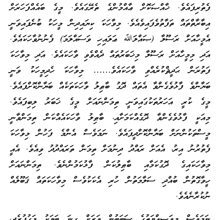
ފެތުރިފައެވެ. ޚާއްޞަކޮށް ޢާއްމުންގެ ތެރޭގައެވެ. މީގެ ބައެއްފަހަރަށް
އިބާރާތްތައް ތަފާތުވެފައިވެއެވެ. މިވާހަކަ ކިޔައިދިން މީހަކު ބުނެފައިވަނީ
އެމީހާއަށް ރަސޫލާ (ޞައްލަﷲ ޢަލައިހި ވަސައްލަމަ) ފެނުނުވާހަކައެވެ.
އަދި މިމީހާއަށް ރަސޫލާ މިޚަބަރުތައް ދެއްވެވި ވާހަކައެވެ. އަދި މިވާހަކަ
ފަތުރަން ޙަދީޘްކުރެއްވި ވާހަކައެވެ…… މިވާހަކަ ހެދިމީހަކު ވަނީ
ބަޔާންވެ ފާޅުވެގެންވާ އެތައް ދޮގު ބާޠިލު ވާހަކަތަކެއް ބަޔާންކޮށްފައެވެ.
މީގެ ކުރީ އަހަރުތަކުގައިވަނީ ތިމަންނައަށް މީގެ ޚަބަރު ލިބިފައެވެ.
މިއަކީ ފާޅުވެގެންވާ ދޮގެއްކަމަށާއި، ބާޠިލު ވާހަކައެއްކަން ތިމަންވާނީ
މީސްތަކުންނަށް ބަޔާންކޮށްދީފައެވެ. ނަމަވެސް އެންމެ ފަހުން މިވާހަކަ
ފެތުރުނު އިރު، އެއަށް ރައްދު ދިނުމަށް ތިމަން ތަރައްދުދު ވިއެވެ. އެއީ
މިވާހަކައިގެ ދޮގުކަމާއި ބާޠިލުކަން ފާޅުކަމުންނެވެ. ތިމަންނައަށް
ހީވާގޮތުން ބުއްދި ސަލާމަތުން ހުރި އެކަކުވެސް މިވާހަކަތައް ޤަބޫލެއް
ނުކުރާނެއެވެ.
ނަމަވެސް މިވަޞިއްޔަތުގެ ސަބަބުން ވަރަށް ގިނަ ބަޔަކު މަގުފުރެދި،