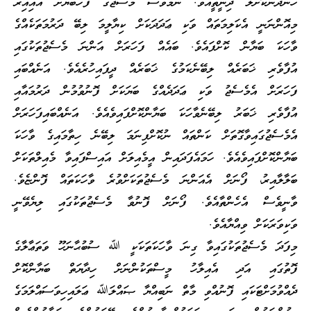
ހަނދާންކޮށްލަ ދިނީތީއެވެ. ނަމަވެސް މެސެޖުގެ ފަހުބަޔަށް އައިއިރު
މިއޮންނަނީ އެކަލިމަތައް ވަކި ޢަދަދަކަށް ކިޔާލީމަ ލިބޭ ދަރުމަތަކެއްގެ
ވާހަކަ ބަޔާން ކޮށްފައެވެ. ބައެއް ފަހަރަށް އަންނަ މެސެޖުތަކުގައި
އުފާވެރި ޚަބަރެއް ލިބޭނެކަމުގެ ޚަބަރެއް ދީފައިހުރެއެވެ. އަނެއްބައި
ފަހަރަށް އެމެސެޖު ވަކި ޢަދަދެއްގެ ބަޔަކަށް ފޮނުވުމުން ދަރުމައާއި
އުފާވެރި ޚަބަރު ލިބޭނެވާހަކަ ބަޔާންކޮށްފައިވެއެވެ. އަނެއްބައިފަހަރަށް
އެމެސެޖުގައިވާގޮތަށް ކަންތައް ނުކޮށްފިނަމަ ލިބޭނެ ހިތާމައިގެ ވާހަކަ
ބަޔާންކޮށްފައިވެއެވެ. ހަމައެފަދައިން އީމެއިލަށް އައިސްފައިވާ މެއިލްތަކަށް
ބަލާލާއިރު، ފޯނަށް އެއަންނަ މެސެޖުތަކަށްވުރެ ވާހަކަތައް ފޮންޏެވެ.
ވާނީވެސް އެހެންތާއެވެ. ފޯނަށް ފޮނުވާ މެސެޖުތަކުގައި ލިޔެވޭނީ
ވަކިވަރަކަށް ވިއްޔާއެވެ.
މިފަދަ މެސެޖުތަކުގައިވާ ގިނަ ވާހަކަތަކަކީ ﷲ ސުބުޙާނަހޫ ވަތަޢާލާގެ
ފޮތުގައި އަދި އެއިލާހު މީސްތަކުންނަށް ހިދާޔަތް ބަޔާންކޮށް
ދެއްވުމަށްޓަކައި ފޮނުއްވި މާތް ނަބިއްޔާ ޞައްލަﷲ ޢަލައިހިވަސައްލަމަގެ