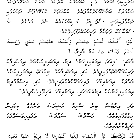
ޢަލައިހިވަސައްލަމަ ވަނީ ހެޔޮކަމެއް އޮތްނަމަ އެކަން އެކަލޭގެފާނުގެ
އުއްމަތަށް ބަޔާންކޮށްދެއްވާފައެވެ. އުއްމަތަށް އެކަލޭގެފާނު ދައްކަވައި
ދެއްވާފައިވަނީ ސާފުސީދާ ކަސިޔާރުކަމެއް ނެތް މަގެކެވެ. ﷲ
ސުބުޙާނަހޫ ވަތަޢާލާ ވަޙީކުރައްވާފައިވެއެވެ.
الْيَوْمَ أَكْمَلْتُ لَكُمْ دِينَكُمْ وَأَتْمَمْتُ عَلَيْكُمْ نِعْمَتِي وَرَضِيتُ
لَكُمُ الإِسْلاَمَ دِينًا އަލް މާއިދާ: 3
މާނައީ: “މިއަދު، ތިޔަބައިމީހުންގެ ދީން، ތިޔަބައިމީހުންނަށް ތިމަންއިލާހު
ފުރިހަމަކޮށްދެއްވައިފީމެވެ. އަދި ތިމަންއިލާހުގެ ނިޢުމަތް، ތިޔަބައިމީހުންގެ
މައްޗަށް ތިމަންއިލާހު ފުރިހަމަކޮށްދެއްވައިފީމެވެ. އަދި އިސްލާމްދީން
ތިޔަބައިމީހުންނަށް ދީނެއްކަމުގައި، ތިމަންއިލާހު ރުހިވޮޑިގެންފީމެވެ.”
އަދި ޢިރުބާޟް ބިން ސާރިޔާ ރަޟިޔަﷲ ޢަންހުގެ ކިބައިން
ރިވާވެފައިވެއެވެ. ރަސޫލުﷲ ޞައްލަﷲ ޢަލައިހިވަސައްލަމަ
ޙަދީޘްކުރެއްވިއެވެ.
قَدْ تَرَكْتُكُمْ عَلَى الْبَيْضَاء، لَيْلُهَا كَنَهَارِهَا لاَ يَزِيْغُ عَنْهَا بَعْدِي