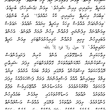
ޝެއިޚަކު އިނެވެ. ތިމަން ގޮވައިގެން ދިޔަ މީހާ ބުންޏެވެ. ‘ތިމަންނައަށް
އެޙަދީޘް ކިޔައިދިނީ މިއިން ޝެއިޚެވެ.’ ތިމަން (އެޝެއިޚަށް) ބުނީމެވެ.
‘ތިބާއަށް މިޙަދީޘް ކިޔައިދިނީ ކާކު ހެއްޔެވެ؟’ އެމީހާ ބުންޏެވެ.
‘ތިމަންނައަށް އެއްވެސް މީހަކު މިޙަދީޘް ކިޔައެއް ނުދެއެވެ. ނަމަވެސް
ތިމަންމެނަށް މިފެންނަނީ ޤުރުއާނާ މީހުން ދުރަށް ދާތަނެވެ. އެހެންވެ
އެބައިމީހުން ކީރިތި ޤުރުއާނާ ކައިރިކުރުމަށްޓަކައި ތިމަން ޙަދީޘް
ހަދައިލީއެވެ.” لا حول ولا قوة إلاّ بالله.
މިވާހަކައިން އެނގޭގޮތުގައި އެންމެ ކުރިން ފަށައިގެންވެސް،
މީސްތަކުންނަށް ހެޔޮކަންތައްތަކަށް ގޮވާލުމަށްޓަކައި މިފަދަ ޝައިޠާނީ
ދޮގުވާހަކަތައް މީސްތަކުންގެ ތެރޭގައި ފަތުރާ ބަޔަކު އުޅެއެވެ. ދީނުގެ
ޢިލްމު ލިބިފައިނުވާ އާއްމު މުސްލިމުންނަށް ވަރަށް ފަސޭހަކަމާއެކު މިފަދަ
ވާހަކަތައް ޤަބޫލުކުރެވެއެވެ. އަޅުގަނޑުމެންގެ ރާއްޖޭގައިވެސް ތަފާތު
ވައްތަރުގެ ދުޢާތައް ގަނޑުކޮޅުތަކުގައި ލިޔެގެން ބައެއްމީހުން
ގެންގުޅެއެވެ. މިފަދަ ދުޢާތަކުގެ ތެރޭގައި އެއްވެސް އަޞްލެއްނެތް