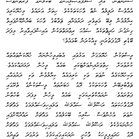
ސުންނަތުން، އަދި ސަލަފުއްޞާލިޙުންގެ ބޭކަލުންގެ ފަރާތުންވެސް
އެއްވެސް ދަލީލެއް ނެތް ވާހަކަތަކެކެވެ. ހިތަށް އަރައެވެ. މިހެޔޮކަލިމަ
ކިޔާލުމުން ލިބޭ މަތިވެރި ދަރުމަޔާއި ޘަވާބުގެ ވާހަކަ ބަޔާންކޮށްފައިވާ
ގިނަގުނަ ޙަދީޘްތަކެއް ޞައްޙަ ރިވާޔަތްތަކުން އައިސްފައިވާއިރު މިފަދަ
ބޮޑެތި ދޮގުފަތުރަނީ ކީއްކުރަން ބާވައެވެ؟
މީސްތަކުން ހެޔޮމަގަށް އަޅުވައި އެބައިމީހުންނަށް ހެޔޮކަންތައްތައް
ކުރުވުމަށް ހިތްވަރުދިނުމަށްޓަކައި ބައެއް މީހުން ދަޅަދައްކައެވެ.
ވަކިހެޔޮކަމެއް ނުވަތަ ވަކި ކަލިމައެއް ކިޔާލުމުން ވަކި ދަރުމައާއި
ޘަވާބުލިބޭނެ ވާހަކަތަކުގެ ދޮގު ޚަބަރުތައް މީސްތަކުންގެ ތެރޭގައި
ފަތުރައެވެ. ނުރައްކާތެރިކަމަކީ ބައެއް މީހުން މިފަދަ ބުހުތާނު
ދޮގުވާހަކަތައް ރަސޫލުﷲ ޞައްލަﷲ ޢަލައިހިވަސައްލަމަގެ މައްޗަށް
ނުވަތަ އެހެންވެސް ޞާލިޙު ބޭކަލެއްގެ މައްޗަށް ރައްދުކޮށްފައި
ހުންނަކަމެކެވެ. ރަސޫލުﷲ ޞައްލަﷲ ޢަލައިހިވަސައްލަމަގެ މައްޗަށް
ދޮގު ހަދައިފިމީހަކު ވާހުށީ ނަރަކައިގައިކަމުގެ ވަރުގަދަ ވަޢީދުގެ