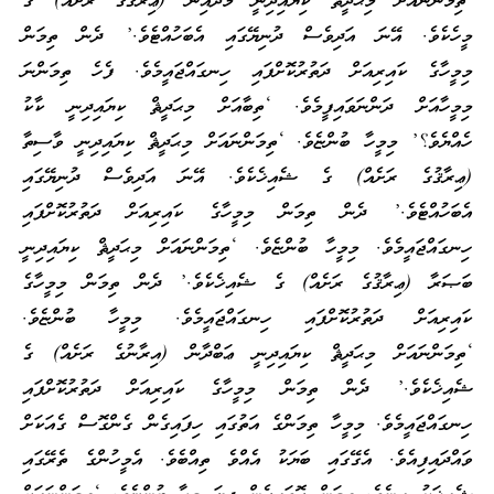
‘ތިމަންނައަށް މިޙަދީޘް ކިޔައިދިނީ މަދާއިން (ޢިރާޤުގެ ރަށެއް) ގެ
މީހެކެވެ. އޭނަ އަދިވެސް ދުނިޔޭގައި އެބަހުއްޓެވެ.’ ދެން ތިމަން
މިމީހާގެ ކައިރިއަށް ދަތުރުކޮށްފައި ހިނގައްޖައީމެވެ. ފެހެ ތިމަންނަ
މިމީހާއަށް ދަންނަވައިފީމެވެ. ‘ތިބާއަށް މިޙަދީޘް ކިޔައިދިނީ ކާކު
ހެއްޔެވެ؟’ މިމީހާ ބުންޏެވެ. ‘ތިމަންނައަށް މިޙަދީޘް ކިޔައިދިނީ ވާސިތާ
(ޢިރާޤުގެ ރަށެއް) ގެ ޝެއިޚެކެވެ. އޭނަ އަދިވެސް ދުނިޔޭގައި
އެބަހުއްޓެވެ.’ ދެން ތިމަން މިމީހާގެ ކައިރިއަށް ދަތުރުކޮށްފައި
ހިނގައްޖައީމެވެ. މިމީހާ ބުންޏެވެ. ‘ތިމަންނައަށް މިޙަދީޘް ކިޔައިދިނީ
ބަޞަރާ (ޢިރާޤުގެ ރަށެއް) ގެ ޝެއިޚެކެވެ.’ ދެން ތިމަން މިމީހާގެ
ކައިރިއަށް ދަތުރުކޮށްފައި ހިނގައްޖައީމެވެ. މިމީހާ ބުންޏެވެ.
‘ތިމަންނައަށް މިޙަދީޘް ކިޔައިދިނީ ޢަބްދާން (އިރާނުގެ ރަށެއް) ގެ
ޝެއިޚެކެވެ.’ ދެން ތިމަން މިމީހާގެ ކައިރިއަށް ދަތުރުކޮށްފައި
ހިނގައްޖައީމެވެ. މިމީހާ ތިމަންގެ އަތުގައި ހިފައިގެން ގެންގޮސް ގެއަކަށް
ވައްދައިފިއެވެ. އެގޭގައި ބަޔަކު އެއްވެ ތިއްބެވެ. އެމީހުންގެ ތެރޭގައި