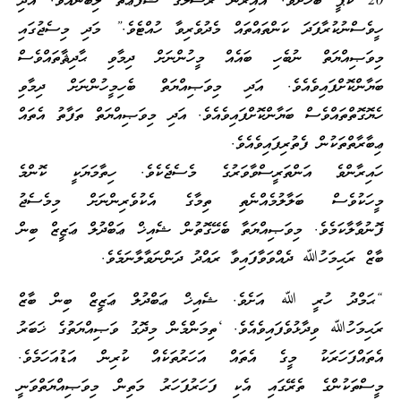
20 ކޮޕީ ބަހާށެވެ. އެއިރުން ރަސޫލާގެ ޝަފާޢަތް ލިބޭނެއެވެ. އަދި
ހީވެސްނުކުރާފަދަ ކަންތައްތައް މެދުވެރިވާ ހުއްޓެވެ.” މަދި މިސެޖުގައި
މިވަޞިއްޔަތް ނުބެހި ބައެއް މީހުންނަށް ދިމާވި ޙާދިޘާތައްވެސް
ބަޔާންކޮށްފައިވެއެވެ. އަދި މިވަޞިއްޔަތް ބެހިމީހުންނަށް ދިމާވި
ހެޔޮގޮތްތައްވެސް ބަޔާންކޮށްފައިވެއެވެ. އަދި މިވަޞިއްޔަތް ތަފާތު އެތައް
ޢިބާރާތްތަކުން ފެތުރިފައިވެއެވެ.
ހައިރާންވެ އަންތަރީސްވާވަރުގެ މެސެޖެކެވެ. ހިތާމަޔަކީ ކޮންމެ
މީހަކުވެސް ބަލާލުމެއްނެތި ތިމާގެ އެކުވެރިންނަށް މިމެސެޖު
ފޮނުވާލާކަމެވެ. މިވަޞިއްޔަތާ ބެހޭގޮތުން ޝެއިޚް ޢަބްދުލް ޢަޒީޒް ބިން
ބާޒް ރަޙިމަހުﷲ ދެއްވަވާފައިވާ ރައްދު ދަންނަވާލާނަމެވެ.
“ޙަމްދު ހުރީ ﷲ އަށެވެ. ޝެއިޚް ޢަބްދުލް ޢަޒީޒް ބިން ބާޒް
ރަޙިމަހުﷲ ވިދާޅުވެފައިވެއެވެ. ‘ތިމަންމެން މިދޮގު ވަޞިއްޔަތުގެ ޚަބަރު
އެތައްފަހަރަކު މީގެ އެތައް އަހަރުތަކެއް ކުރިން އަޑުއަހަމެވެ.
މީސްތަކުންގެ ތެރޭގައި އެކި ފަހަރުފަހަރު މަތިން މިވަޞިއްޔަތްވަނީ