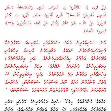
وَلَوْ تَرَ‌ىٰ إِذِ الظَّالِمُونَ فِي غَمَرَ‌اتِ الْمَوْتِ وَالْمَلَائِكَةُ بَاسِطُو
أَيْدِيهِمْ أَخْرِ‌جُوا أَنفُسَكُمُ ۖ الْيَوْمَ تُجْزَوْنَ عَذَابَ الْهُونِ بِمَا كُنتُمْ
تَقُولُونَ عَلَى اللَّـهِ غَيْرَ‌ الْحَقِّ وَكُنتُمْ عَنْ آيَاتِهِ تَسْتَكْبِرُ‌ونَ ﴿
٩٣
﴾
[سورة الأنعام]
މާނަ: “އަނިޔާވެރިން މަރުގެ ސަކަރާތުގައި އުޅޭހިނދު، ކަލޭގެފާނަށް
ފެނިވަޑައިގަންނަވާނެ ނަމައެވެ. މަލާއިކަތުން އެހިނދު ތިއްބަވާނީ
އެބޭކަލުންގެ އަތްޕުޅު ދިއްކުރައްވައިގެންނެވެ. (އަދި ވިދާޅުވާނެތެވެ.)
ތިޔަބައިމީހުންގެ ފުރާނަތައް ނެރޭށެވެ! މިއަދު ތިޔަބައިމީހުންނަށް
އިހާނަތްތެރި ޢަޒާބުން ޖަޒާ ދެއްވާނެތެވެ. (އެއީ) ތިޔަބައިމީހުން، ﷲ
އާމެދު ބުނެއުޅުނު ޙައްޤު ނޫން ބަސްތަކުގެ ސަބަބުންނާއި، އެކަލާނގެ
އާޔަތްތަކަށް (ދެކޮޅުހަދައި) ބޮޑާވެގަނެގެން އުޅުނުކަމުގެ ސަބަބުންނެވެ. “
ހައްދަވާ ގެންގުޅުއްވާ އިލާހު! ޞާލިޙު ތަޤުވާވެރިންގެ ގޮތުގައި މަރާއި
ބައްދަލުކުރާ ބައެއްކަމުގައި ﷲ ތަޢާލާ އަޅަމެން ލައްވާށިއެވެ. މަރުން