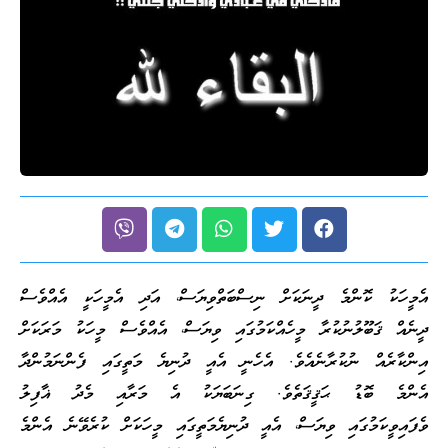
އެމީހަކު ކޮންމެ ދީނަކަށް ނިސްބަތްވިޔަސް، އަދި އެމީހަކީ އެއްވެސް
ދީނެއް ޤަބޫލުނުކުރާ މީހެއްކަމުގައި ވިޔަސް، އެއްވެސް މީހަކު މަރަކަށް
އިންކާރެއް ނުކުރާނެއެވެ. އެހެނީ އެއީ ދުނިޔެ މަތީގައި ފެންނަމުންދާ
އެންމެ ބޮޑު ޙަޤީޤަތެވެ. ގިނަބަޔަކު އެ މަރާއި މެދު ޣާފިލު
ވެފައިވީކަމުގައި ވިޔަސް، އެއީ ދުނިޔެމަތީގައި މީހަކަށް ކުރެވޭނެ އެންމެ