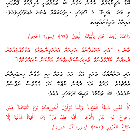
ބޮޑު ޔަޤީންކަމެވެ. އެހެން ކަމުން ﷲ ތަޢާލާވަނީ އެއިލާހުގެ ފޮތުގައި،
މި މަރު “ޔަޤީން” ގެ ގޮތުގައި ސިފަކުރައްވާ އެނަން ދެއްވާފައިވެއެވެ.
އެއިލާހު ވަޙީކުރެއްވިއެވެ.
وَاعْبُدْ رَ‌بَّكَ حَتَّىٰ يَأْتِيَكَ الْيَقِينُ ﴿
٩٩
﴾ [سورة الحجر]
މާނަ : “އަދި ކަލޭގެފާނުގެ އަރިހަށް އަލްޔަޤީން(މަރު) އަތުވެއްޖައުމަށް
ދާނދެން، ކަލޭގެފާނުގެ ވެރިރަސްކަލާނގެއަށް އަޅުކަން ކުރައްވާށެވެ!”
އަދި ދަންނާށެވެ. މަރަކީ އޭގެ ރަހަ ވަރަށް ހިތި ވެގެން ހިނގައިދާނެ
އެއްޗެކެވެ. މަރުގެ ރަހަ ދެކެން ނުޖެހޭ ހަމަ އެއްވެސް ނަފްސެއް
ނުވެއެވެ. ﷲ ތަޢާލާގެ ވަޙީބަސްފުޅުގައި ވެއެވެ.
كُلُّ نَفْسٍ ذَائِقَةُ الْمَوْتِ ۗ وَإِنَّمَا تُوَفَّوْنَ أُجُورَ‌كُمْ يَوْمَ الْقِيَامَةِ ۖ فَمَن
زُحْزِحَ عَنِ النَّارِ‌ وَأُدْخِلَ الْجَنَّةَ فَقَدْ فَازَ ۗ وَمَا الْحَيَاةُ الدُّنْيَا إِلَّا
مَتَاعُ الْغُرُ‌ورِ‌ ﴿
١٨٥
﴾ [سورة آل عمران]