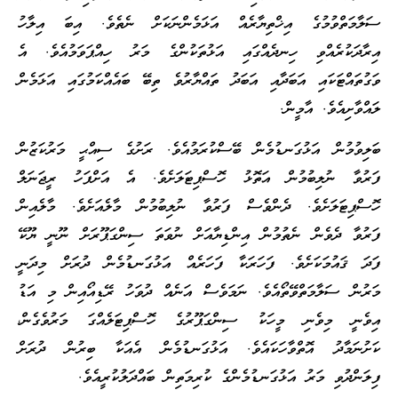
ސަލާމަތްވުމުގެ އިޚްތިޔާރެއް އަޅަމެންނަކަށް ނެތެވެ. އިބަ އިލާހު
އިރާދަކުރެއްވި ހިނދެއްގައި އަޅުތަކުންގެ މަރު ހިއްޕަވަމުއެވެ. އެ
ވަގުތައްޓަކައި އަބަދާއި އަބަދު ތައްޔާރުވެ ތިބޭ ބައެއްކަމުގައި އަޅަމެން
ލައްވާށިއެވެ. އާމީން.
ބަލިވުމުން އަޅުގަނޑުމެން ބޭސްކުރަމުއެވެ. ރަށުގެ ސިއްޙީ މަރުކަޒުން
ފަރުވާ ނުލިބުމުން އަތޮޅު ހޮސްޕިޓަލަށެވެ. އެ އަށްފަހު ރީޖަނަލް
ހޮސްޕިޓަލަށެވެ. ދެންވެސް ފަރުވާ ނުލިބުމުން މާލެއަށެވެ. މާލެއިން
ފަރުވާ ދެވެން ނެތުމުން އިންޑިޔާއަށް ނުވަތަ ސިންގަޕޫރަށް ނޫނީ ޔޫކޭ
ފަދަ ޤައުމަކަށެވެ. ފަހަރަކާ ފަހަރެއް އަޅުގަނޑުމެން ދުރަށް މިދަނީ
މަރުން ސަލާމަތްވޭތޯއެވެ. ނަމަވެސް އަނެއް ދުވަހު ރޭޑިއޯއިން މި އަޑު
އިވެނީ މިވެނި މީހަކު ސިންގަޕޫރުގެ ހޮސްޕިޓަލެއްގަ މަރުވެގެން،
ކަށުނަމާދު އޮތްވާހަކައެވެ. އަޅުގަނޑުމެން އެއަކާ ބިރުން ދުރަށް
ފިލަންދުވި މަރު އަޅުގަނޑުމެންގެ ކުރިމަތިން ބައްދަލުކުރީއެވެ.