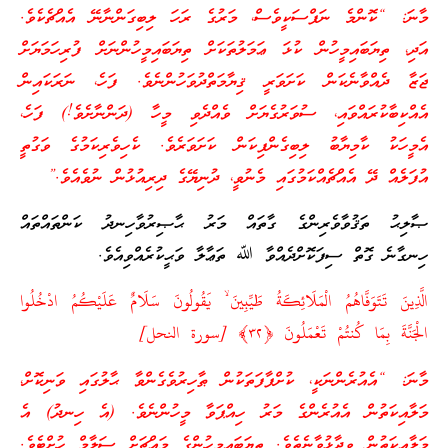
މާނަ: “ކޮންމެ ނަފްސަކީވެސް، މަރުގެ ރަހަ ލިބިގަންނާނޭ އެއްޗެކެވެ.
އަދި، ތިޔަބައިމީހުން ކުޅަ ޢަމަލުތަކަށް ތިޔަބައިމީހުންނަށް ފުރިހަމަޔަށް
ޖަޒާ ދެއްވާނެކަން ކަށަވަރީ ޤިޔާމަތްދުވަހުންނެވެ. ފަހެ، ނަރަކައިން
އެއްކިބާކުރައްވައި، ސުވަރުގެޔަށް ވެއްދެވި މީހާ (ދަންނާށެވެ!) ފަހެ،
އެމީހަކު ކާމިޔާބު ލިބިގެންފިކަން ކަށަވަރެވެ. ކެހިވެރިކަމުގެ ވަގުތީ
އުފަލެއް ދޭ އެއްޗެއްކަމުގައި މެނުވީ، ދުނިޔޭގެ ދިރިއުޅުން ނުވެއެވެ.”
ޞާލިޙު ތަޤުވާވެރިންގެ ގާތައް މަރު ޙާޞިރުވާހިނދު ކަންތައްތައް
ހިނގާނެ ގޮތް ސިފަކޮށްދެއްވާ ﷲ ތަޢާލާ ވަޙީކުރެއްވިއެވެ.
الَّذِينَ تَتَوَفَّاهُمُ الْمَلَائِكَةُ طَيِّبِينَ ۙ يَقُولُونَ سَلَامٌ عَلَيْكُمُ ادْخُلُوا
الْجَنَّةَ بِمَا كُنتُمْ تَعْمَلُونَ ﴿
٣٢
﴾ [سورة النحل]
މާނަ: “އެއުރެންނަކީ، ކުށްފާފަތަކުން ޠާހިރުވެގެންވާ ޙާލުގައި ވަނިކޮށް،
މަލާއިކަތުން އެއުރެންގެ މަރު ހިއްޕަވާ މީހުންނެވެ. (އެ ހިނދު) އެ
މަލާއިކަތުން ވިދާޅުވާނެތެވެ. ތިޔަބައިމީހުންގެ މައްޗަށް ސަލާމް ހުށްޓެވެ.