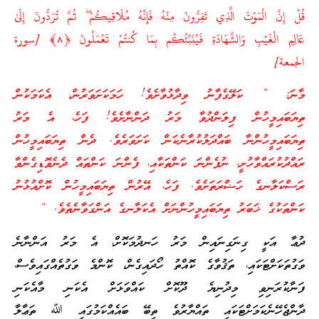
قُلْ إِنَّ الْمَوْتَ الَّذِي تَفِرُّ‌ونَ مِنْهُ فَإِنَّهُ مُلَاقِيكُمْ ۖ ثُمَّ تُرَ‌دُّونَ إِلَىٰ
عَالِمِ الْغَيْبِ وَالشَّهَادَةِ فَيُنَبِّئُكُم بِمَا كُنتُمْ تَعْمَلُونَ ﴿
٨
﴾ [سورة
الجمعة]
މާނަ: ” ކަލޭގެފާނު ވިދާޅުވާށެވެ! ހަމަކަށަވަރުން، އެކަމަކުން
ތިޔަބައިމީހުން ފިލަންދުވާ މަރު ދަންނާށެވެ! ފަހެ، އެ މަރު
ތިޔަބައިމީހުންނާ ބައްދަލުކުރާނެކަން ކަށަވަރެވެ. ދެން ތިޔަބައިމީހުން
ރައްދުކުރައްވާހުށީ، ނުފެންނަ ކަންތަކާއި، ފެންނަ ކަންތައް ދެނެވޮޑިގެންވާ
ރަސްކަލާނގެ ހަޟްރަތަށެވެ. ފަހެ، އޭރުން ތިޔަބައިމީހުން ކޮށްއުޅުނު
ކަންތަކުގެ ޚަބަރު ތިޔަބައިމީހުންނަށް އެކަލާނގެ އަންގަވާނެތެވެ. “
ދުޢާ އަކީ ގިނަގިނައިން މަރު ހަނދުމަކޮށް، އެ މަރު އަންނާނެ
ވަގުތަކަށްޓަކައި، ތަޤުވާގެ ކޮއްތު ހޯދައިގެން، ކޮންމެ ވަގުތެއްގައިވެސް،
ފަނާކުރަނިވި މިދުނިޔެ ދޫކޮށް ކައްވަޅަށް އެކަނި މާއެކަނި
ދާންޖެހޭނެކަމަށްޓަކައި ތައްޔާރުވެ ތިބޭ ބައެއްކަމުގައި ﷲ ތަޢާލާ