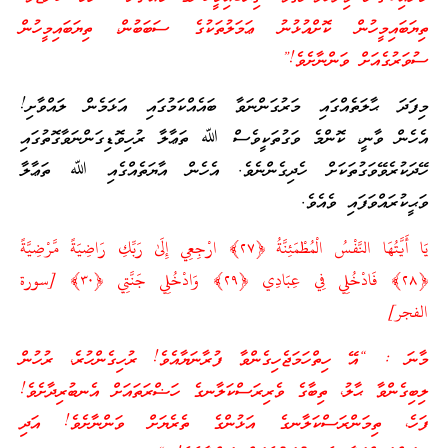
ތިޔަބައިމީހުން ކޮށްއުޅުނު ޢަމަލުތަކުގެ ސަބަބުން، ތިޔަބައިމީހުން
ސުވަރުގެއަށް ވަންނާށެވެ!”
މިފަދަ ޙާލަތެއްގައި މަރުގަންނަވާ ބައެއްކަމުގައި އަޅަމެން ލައްވާށި!
އެހެން ވާނީ، ކޮންމެ ވަގުތަކީވެސް ﷲ ތަޢާލާ ރުހިވޮޑިގަންނަވާގޮތުގައި
ހޭދަކުރެވޭވަގުތަކަށް ހެދިގެންނެވެ. އެހެން އާޔަތެއްގެއި ﷲ ތަޢާލާ
ވަޙީކުރައްވަފައި ވެއެވެ.
يَا أَيَّتُهَا النَّفْسُ الْمُطْمَئِنَّةُ ﴿
٢٧
﴾ ارْ‌جِعِي إِلَىٰ رَ‌بِّكِ رَ‌اضِيَةً مَّرْ‌ضِيَّةً
﴿
٢٨
﴾ فَادْخُلِي فِي عِبَادِي ﴿
٢٩
﴾ وَادْخُلِي جَنَّتِي ﴿
٣٠
﴾ [سورة
الفجر]
މާނަ : “އޭ ހިތްހަމަޖެހިގެންވާ ފުރާނަޔާއެވެ! ރުހިގެންހުރެ، ރުހުން
ލިބިގެންވާ ޙާލު، ތިބާގެ ވެރިރަސްކަލާނގެ ހަޟްރަތައަށް އެނބުރިދާށެވެ!
ފަހެ، ތިމަންރަސްކަލާނގެ އަޅުންގެ ތެރެޔަށް ވަންނާށެވެ! އަދި