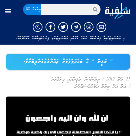
އިތުރަށް ހޯދާ
މި ވެބްސައިޓުގައިވާ ލިޔުންތައް ނަކަލު ކުރާނަމަ މި ވެބްސައިޓަށާއި ލިޔުންތެރިއާއަށް ހަވާލާދެއްވާ!
” ޔަޤީން ” އާ ބައްދަލުވުމަށް ތައްޔާރުވެގެންތިބޭށެވެ.
21 މާޗް 2012
/
އީމާންކަން
,
ޢަޤީދާއާއި ފިރުޤާތައް
/
އަލް އަޚް ބިލާލް ޢަބްދުއްސައްތާރު