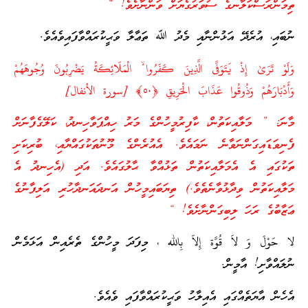
ތިމަންރަސްކަލާނގެ ސުވަރުގެޔަށް ވަންނާށެވެ! “
ނުބައި، އުރެދޭ އަޅުންނާއި މެދު ﷲ ތަޢާލާ ވަޙީކުރައްވާފައިވެއެވެ.
وَلَوْ تَرَ‌ىٰ إِذْ يَتَوَفَّى الَّذِينَ كَفَرُ‌وا ۙ الْمَلَائِكَةُ يَضْرِ‌بُونَ وُجُوهَهُمْ
وَأَدْبَارَ‌هُمْ وَذُوقُوا عَذَابَ الْحَرِ‌يقِ ﴿
٥٠
﴾ [سورة الأنفال]
މާނަ: ” މަލާއިކަތުން، ކާފިރުމީހުންގެ މަރު ހިއްޕަވާހިނދު، ކަލޭގެފާނަށް
ފެނިވަޑައިގަންނަވާނެ ނަމައެވެ. އެއުރެންގެ މޫނުތަކުގައްޔާއި، ބުރިކަށި
ތަކުގައި އެ އެމަލާއިކަތުން ތަޅުއްވާ ޙާލުގައެވެ. އަދި (އެހިނދު އެ
މަލާއިކަތުން ވިދާޅުވާނެތެވެ.) ތިޔަބައިމީހުން އަނދައަނދާހުރި އަލިފާނުގެ
ޢަޒާބުގެ ރަހަ ލިބިގަންނާށެވެ! “
لا حَوْلَ وَ لاَ قُوَّة إِلاّ بِالله ، މިފަދަ މީހުންގެ ތެރެއިން އަޅަމެން
ނުލައްވާށި! އާމީން.
އެހެން އާޔަތެއްގައި އެއިލާހު ވަޙީކުރައްވާފައި ވެއެވެ.