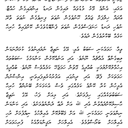
އަޅައި، އެންމެ މޮޅު މުޑުވައް ލައިގެން ދަނޑު އިންދައިގެން ހުއްޓާ،
އާދަޔާ ޚިލާފަށް ޖައްވު ހޫނުވެގެން ނުވަތަ ފިނިވެގެން، ނުވަތަ ވާރޭ
ނުވެހި ދަނޑު ހަނަފަސްވެގެން، ނުވަތަ ފެންބޮޑުވެގެން، ކޮށްފައިވާ ހުރިހާ
ކަމެއް ބޭކާރުވެގެން ދެއެވެ.
ވީމާ، ހަމައެކަނި ސަބަބު އެއީ، އޭގެ ނަތީޖާ ނެރެދިނުމުގެ ކުޅަދާނަކަން
ލިބިގެންވާ އެއްޗެއް ނޫނެވެ. އަދި އަނެއްކޮޅުން، ކަންކަމުގެ ސަބަބުތައް
އިހުމާލުކޮށްލުމަކީ، ބުއްދީގެ ގޮތުން ހަމަޖެހޭ ކަމެއްވެސް ނޫނެވެ. ބުއްދީގެ
ހަމަތަކަށް ފެތޭ، އަދި ދީނުގައި އަމުރުކުރެވިފައިވަނީ، އިންސާނުން
އެމީހުން ކުރާ ކޮންމެ ކަމެއްގައި ވެސް، އެކަމަކަށް ބޭނުންވާ ހުރިހާ
ސަބަބުތަކެއްގައި ހިފުމަށެވެ. އަދި މިއަށް ފަހު، އޭގެ ނަތީޖާ
ޙާޞިލުކޮށްދެއްވުން އެދި ﷲ އަށް ދުޢާ ދެންނެވުމަށެވެ. އަދި ކަންކަން
ނިންމަވަނީ ހަމައެކަނި ﷲ އަށް ޤަބޫލުކޮށް އެއިލާހުގެ ނިޔާފުޅަށް ރުހި
އެއިލާހަށް ބަރޯސާވުމެވެ. އެއިލާހަށް ޔަޤީންކަމާއެކު ފުރިހަމައަށް