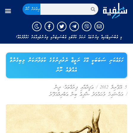
އިތުރަށް ހޯދާ
މި ވެބްސައިޓުގައިވާ ލިޔުންތައް ނަކަލު ކުރާނަމަ މި ވެބްސައިޓަށާއި ލިޔުންތެރިއާއަށް ހަވާލާދެއްވާ!
ހަމައެކަނި ސަބަބަކީ އޭގެ ނަތީޖާ ނެރެދިނުމުގެ ކުޅަދާނަކަން ލިބިގެންވާ
އެއްޗެއް ނޫން
5 އޭޕްރިލް 2012
/
ޢަޤީދާއާއި ފިރުޤާތައް
,
ދީން
/
އައްޝައިޚު މުޙައްމަދު ޝާފިޢު ބިން ޢަބްދިލްޣަފޫރު