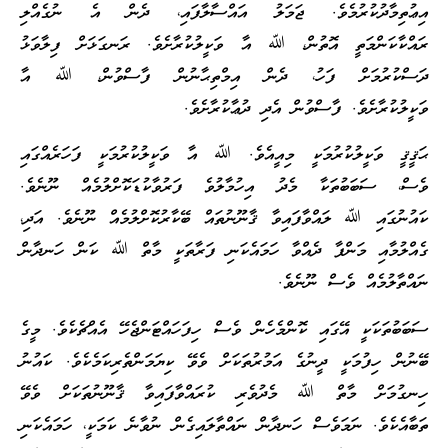
އިޢުތިމާދުކުރުމެވެ. ޖަމަލު އައްސާލާފައި، ދެން އެ ނުގެއްލި
ރައްކާކަންމަތީ އޮތުން، ﷲ އާ ވަކީލުކުރާށެވެ. ރަނގަޅަށް ފިލާވަޅު
ދަސްކުރުމަށް ފަހު، ދެން އިމްތިޙާނުން ފާސްވުން، ﷲ އާ
ވަކީލުކުރާށެވެ. ފާސްވުން އެދި ދުޢާކުރާށެވެ.
ޙަޤީޤީ ވަކީލުކުރުމަކީ މިއީއެވެ. ﷲ އާ ވަކީލުކުރުމަކީ ފަހަރެއްގައި
ވެސް، ސަބަބުތަކާ މެދު އިހުމާލުވެ ފަރުވާކުޑަކޮށްލުމެއް ނޫނެވެ.
ކައުނުގައި ﷲ ލައްވާފައިވާ ޤާނޫނުތައް ބޭކާރުކޮށްލުމެއް ނޫނެވެ. އަދި،
ގެއްލުމާއި މަންފާ ދެއްވާ ހަމައެކަނި ފަރާތަކީ މާތް ﷲ ކަން ހަނދާން
ނައްތާލުމެއް ވެސް ނޫނެވެ.
ސަބަބުތަކަކީ އޭގައި ކޮންމެހެން ވެސް ހިފަހައްޓަންޖެހޭ އެއްޗެކެވެ. މީގެ
ބޭނުން ހިފުމަކީ ދީނުގެ އަމުރުތަކަށް ވެވޭ ކިޔަމަންތެރިކަމެކެވެ. ކައުނު
ހިނގުމަށް މާތް ﷲ މެދުވެރި ކުރައްވާފައިވާ ޤާނޫނުތަކަށް ވެވޭ
ތަބާއެކެވެ. ނަމަވެސް ހަނދާން ނައްތާލައިގެން ނުވާނެ ކަމަކީ، ހަމައެކަނި