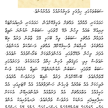
ސަބަބުތަކުގައި ހިފުމަކީ ވަކީލުކުރުމުގެ އެއްރުކުނެވެ.
ހަމައެކަނި މާއްދާގެ މައްޗަށް ވަކީލުކޮށްގެން، ހަމައެކަނި ދުނިޔެއަށްޓަކާ
ދިރިއުޅޭ ބައެއް މީހުން ދެކޭ ގޮތުގައި، ސަބަބުން ނުކުންނަ ނަތީޖާ
އުފައްދާ އެއްޗެކީ ސަބަބެވެ. ވީމާ ބޭހަކީ އޭގެ ޒާތުން ފަރުވާ ލިބޭ
އެއްޗެކެވެ. ކާމިޔާބަށް ވާޞިލުކޮށްދޭ އެއްޗަކީ މަސައްކަތް އެކަންޏެވެ.
އެފަދަ މީހުން ދެކޭގޮތުގައި އެހެންފަރާތަކަށް ބަރޯސާވުމެއް ނުވެއެވެ.
ނަމަވެސް މިއީ، ޙަޤީޤަތާއި މުޅިން ޚިލާފު ވާހަކައެކެވެ. ފަހަރެއްގައި
ސަބަބު އޮވެފައި، ސަބަބުން ނުކުންނަންޖެހޭ ނަތީޖާ ނުނުކުމެ ވެސް
އޮވެދާނެއެވެ. ބޭސްކޮށްގެން ފަރުވާ ނުލިބޭ ފަހަރުވެސް އާދެއެވެ.
ދެމީހަކަށް އެއް ބައްޔެއް ޖެހިގެން، ހަސްފަތާލެއްގެ އެއް ކޮޓަރީގައި، އެއް
ޙަކީމެއްގެ އަތްމައްޗަށް، އެއް ފަރުވާއެއް ދެމުންދަނިކޮށް، އެކަކަށް
ޝިފާލިބިފައި އަނެކަކު މަރުވެސް ވެދާނެއެވެ. ދަނޑުވެރިއަކު އެންމެ
ޒަމާނީ އާލަތްތައް ބޭނުންކޮށްގެން ފަސްގަނޑުޖަހާ، އެންމެ މޮޅު ގަސްކާނާ