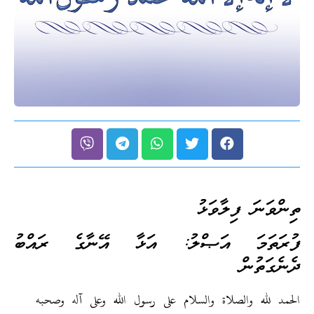
ިންވަނަ ފިލާވަޅު
ުރަތަމަ އަޞްލު: އަޅާ އޭނާގެ ރައްބު
ެނެގަތުން
لحمد لله والصلاة والسلام على رسول الله وعلى آله وصحبه