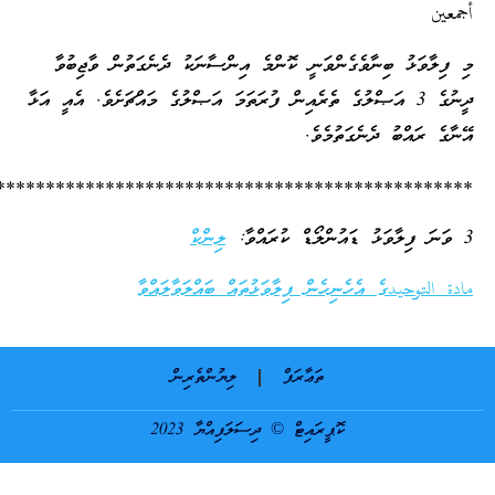
جمعين
ި ފިލާވަޅު ބިނާވެގެންވަނީ ކޮންމެ އިންސާނަކު ދެނެގަތުން ވާޖިބުވާ
ދީނުގެ 3 އަޞްލުގެ ތެރެއިން ފުރަތަމަ އަޞްލުގެ މައްޗަށެވެ. އެއީ އަޅާ
ޭނާގެ ރައްބު ދެނެގަތުމެވެ.
*************************************************
ލާވަޅު ޑައުންލޯޑް ކުރައްވާ:
ލިންކް
ادة التوحيدގެ އެހެނިހެން ފިލާވަޅުތައް ބައްލަވާލައްވާ
ތަޢާރަފް
ލިޔުންތެރިން
ކޮޕީރައިޓް © ދިސަލަފިއްޔާ 2023