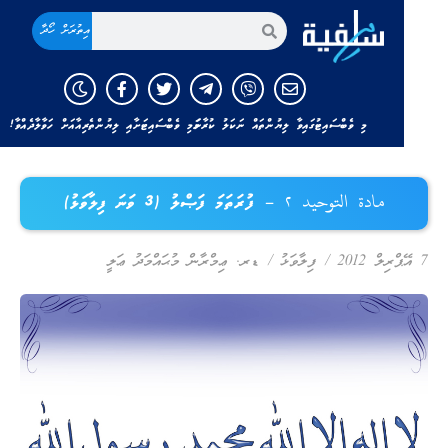
އިތުރަށް ހޯދާ
މި ވެބްސައިޓުގައިވާ ލިޔުންތައް ނަކަލު ކުރާނަމަ މި ވެބްސައިޓަށާއި ލިޔުންތެރިއާއަށް ހަވާލާދެއްވާ!
مادة التوحيد ٢ – ފުރަތަމަ ފަޞްލު (3 ވަނަ ފިލާވަޅު)
ްރިލް 2012
/
ފިލާވަޅު
/
ޑރ. ޢިމްރާން މުޙައްމަދު ޢަލީ