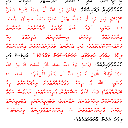
އިސްތިސްނާވެ، އަދި ސަލާމަތް ނުވާހުއްޓެވެ. އެއިލާހު ވަޙީ
ކުރައްވާފައިވާ ފަދައިންނެވެ.
((فَمَنْ يُرِدْ اللَّهُ أَنْ يَهدِيَهُ يَشْرَحْ صَدْرَهُ
لِلإِسْلامِ وَمَنْ يُرِدْ أَنْ يُضِلَّهُ يَجْعَلْ صَدْرَهُ ضَيِّقاً حَرَجاً)) الأنعام:
١٢٥ މާނައީ: “ފަހެ، ﷲގެ ތެދުމަގު ދެއްކެވުމަށް އެކަލާނގެ
އިރާދަކުރައްވާ މީހަކަށް، އިސްލާމްދީނަށް އެމީހެއްގެ ހިތް
ތަނަވަސްކޮށްދެއްވައެވެ. އަދި އެކަލާނގެ މަގުފުރެއްދެވުމަށް އިރާދަކުރައްވާ
މީހާގެ ހިތުގައި ދަތިކަމާއި، ނުތަނަވަސްކަން ލައްވައެވެ.”
އަދިވެސް ވަޙީ
ކުރައްވާފައިވެއެވެ.
((وَمَنْ يُرِدْ اللَّهُ فِتْنَتَهُ فَلَنْ تَمْلِكَ لَهُ مِنْ اللَّهِ
شَيْئاً أُوْلَئِكَ الَّذِينَ لَمْ يُرِدْ اللَّهُ أَنْ يُطَهِّرَ قُلُوبَهُمْ)) المائدة: ٤١
މާނައީ: “ﷲ އެ މީހަކު މަގުފުރެއްދެވުމަށް އިރާދަކުރައްވާ މީހާ
(ދަންނާށެވެ!) ފަހެ، ﷲގެ ޙަޟްރަތުން އެމީހަކަށްޓަކައި އެއްވެސް ކަމެއް
ކަލޭގެފާނަކަށް މިލްކުވެގެނެއް ނުވާނެއެވެ. އެބައިމީހުންނަކީ، އެބައިމީހުންގެ
ހިތްތައް ޠާހިރުކުރެއްވުމަށް ﷲ އިރާދަކުރައްވާފައިނުވާ މީހުންނެވެ.”
މިފަދަ އެހެން އާޔަތްތައްވެއެވެ.