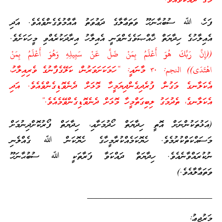
މަގު ދައްކަވައެވެ.”
ފަހެ، ﷲ ސުބުޙާނަހޫ ވަތަޢާލާގެ ދަޢުވަތު އާއްމުވެގެންވެއެވެ. އަދި
އެއިލާހުގެ ހިދާޔަތް ޚާއްޞަވެގެންވަނީ އެއިލާހު އިރާދަކުރެއްވި މީހަކަށެވެ.
((إِنَّ رَبَّكَ هُوَ أَعْلَمُ بِمَنْ ضَلَّ عَنْ سَبِيلِهِ وَهُوَ أَعْلَمُ بِمَنْ
اهْتَدَى)) النجم: ٣٠ މާނައީ: “ހަމަކަށަވަރުން، ކަލޭގެފާނުގެ ވެރިއިލާހު،
އެކަލާނގެ މަގުން ފުރެދިގެންދިޔަމީހާ މޮޅަށް ދެނެވޮޑިގެންވެއެވެ. އަދި
އެކަލާނގެ، ތެދުމަގު ލިބިގަތްމީހާ މޮޅަށް ދެނެވޮޑިގެންވޭމެއެވެ.”
(އަޅުތަކުންނަށް އޮތީ ހިދާޔަތް ހޯދުމަށާއި، ހިދާޔަތް ފޯރުކޮށްދިނުމަށް
މަސައްކަތްކުރުމެވެ. ހެޔޮކަމެއްކުރާމީހާގެ ހެޔޮކަން ﷲ ގެއްލެނި
ނުކުރައްވާނެއެވެ. ހިދާޔަތް ދައްކަވާ ފަރާތަކީ ﷲ ސުބުޙާނަހޫ
ވަތަޢާލާއެވެ.)
____________________________
މަރުޖިޢު: