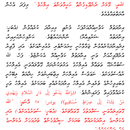
ﷲއީ، މޮޅަށް ދެނެވޮޑިގެންވާ ޙަކީމްވަންތަ އިލާހެވެ.”
މިފަދަ އެހެން
އާޔަތްތައްވެއެވެ.
އިރާދަތުލް ކަވްނިއްޔާއަށްފަހު މެނުވީ މިއިރާދަ ކުރެއްވުން (އެބަހީ:
އިރާދަތުއް ޝަރުޢިއްޔާ) ނާންނަހުއްޓެވެ. ކަންމިހެންހުރިއިރު،
މިދެއިރާދަކުރެއްވުން ޖަމާވާހުށީ ކިޔަމަންތެރި މުއުމިނާއަށެވެ. އަދި ފާޖިރު
އުރެދޭމީހާއަށް ވަނީ އިރާދަތުލް ކަވްނިއްޔާ އެކަންޏެވެ. ފަހެ، ﷲ
ސުބުޙާނަހޫ ވަތަޢާލާ އެއިލާހުގެ އަޅުތަކުންނަށް ގޮވާލައްވަނީ އެއިލާހުގެ
ރުއްސެވުމަށެވެ. ނަމަވެސް އެއިލާހަށް އިޖާބަދިނުމަށް ހިދާޔަތް ލިބޭހުށީ
އެބައިމީހުންގެ ތެރެއިން އެއިލާހު އިރާދަކުރެއްވި ބަޔަކަށެވެ. އެއިލާހު ވަޙީ
ކުރައްވާފައިވާ ފަދައިންނެވެ.
((وَاللَّهُ يَدْعُو إِلَى دَارِ السَّلامِ وَيَهْدِي
مَنْ يَشَاءُ إِلَى صِرَاطٍ مُسْتَقِيمٍ)) يونس: ٢٥ މާނައީ: “ﷲ
ގޮވައިލައްވަނީ، ސަލާމަތުގެ ގޮވައްޗަށެވެ. (އެބަހީ: ސުވަރުގެއަށެވެ.) އަދި
އެކަލާނގެ އިރާދަކުރައްވާ ބަޔަކަށް، ސީދާވެގެންވާ ތެދުމަގަށް އެކަލާނގެ