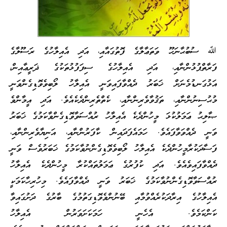
ﷲ ސުބުޙާނަހޫ ވަތަޢާލާގެ ފޮތުގައާއި، އަދި އެއިލާހުގެ ރަސޫލާގެ
ފަރާތްޕުޅުންނާއި، އަދި އެއިލާހުގެ ސިފަފުޅުތަކުގެ ޛަރީޢާއިން،
އަޅުގަނޑުމެނަށް ޚަބަރު ދެއްވާފައިވަނީ އެއިލާހު ލޯބިވެވޮޑިގެންވަނީ
މުޙުސިނުންނާއި، ތަޤުވާވެރިންނާއި، ކެތްތެރިންދެކެއެވެ. އަދި އީމާންވެ
ޞާލިޙު ޢަމަލުކުޅަ މީހުންދެކެ އެއިލާހު ރުއްސަވާވޮޑިގެންވާކަމުގެ ޚަބަރު
ވަނީ ދެއްވަވާފައެވެ. ހަމައެފަދައިން ކާފަރުންނާއި، އަނިޔާވެރިންނާއި،
ފަސާދަކުރާމީހުންދެކެ އެއިލާހު ލޯބިވެވޮޑިގެންނުވާކަމުގެ ޚަބަރުވެސް ވަނީ
ދެއްވާފައިވެއެވެ. އަދި ކުފުރުގެ ޢަމަލުތައްކުރާ މީހުންދެކެ އެއިލާހު
ރުއްސަވާވޮޑިގެންނުވާކަމުގެ ޚަބަރު ވަނީ ދެއްވާފައެވެ. މިހުރިހާކަމަކީ
އެއިލާހުގެ އިރާދަކުރެއްވުމާއި ބޭނުންވެވޮޑިގަތުމުގެ ބާރުގެ ދަށުގައިވާ
ކަންކަމެވެ. އެހެނީ ހަމަކަށަވަރުން އެއިލާހު