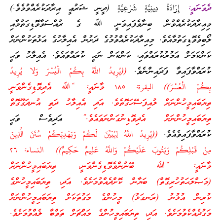
ދެވަނައީ:
إِرَادَةُ دِينِيَّةٍ شَرْعِيَّةٍ
(ދީނީ ޝަރުޢީ އިރާދަކުރެއްވުމެވެ.)
މިއިރާދަކުރެއްވުން ބިނާވެފައިވަނީ ﷲ ގެ ރުއްސަވާވޮޑިގަތުމާއި
ލޯބިވެވޮޑިގަތުމާއެވެ. މިއިރާދަކުރެއްވުމުގެ ދަށުން އެއިލާހުގެ އަޅުތަކުންނަށް
ކަންކަމަށް އަމުރުކުރައްވައި، ކަންކަން ނަހީ ކުރައްވައެވެ. އެއިލާހު ވަޙީ
ކުރައްވާފައިވާ ފަދައިންނެވެ.
((يُرِيدُ اللَّهُ بِكُمْ الْيُسْرَ وَلا يُرِيدُ
بِكُمْ الْعُسْرَ)) البقرة: ١٨٥ މާނައީ: “ﷲ އެދިވޮޑިގެންވަނީ
ތިޔަބައިމީހުންނަށް ލުއިފަސޭހަގޮތެވެ. އަދި އެއިލާހު ދަތި އުނދަގޫގޮތް
ތިޔަބައިމީހުންނަށް އެދިވޮޑިނުގަންނަވައެވެ.”
އަދިވެސް ވަޙީ
ކުރައްވާފައިވެއެވެ.
((يُرِيدُ اللَّهُ لِيُبَيِّنَ لَكُمْ وَيَهْدِيَكُمْ سُنَنَ الَّذِينَ
مِنْ قَبْلِكُمْ وَيَتُوبَ عَلَيْكُمْ وَاللَّهُ عَلِيمٌ حَكِيمٌ)) النساء: ٢٦
މާނައީ: “ﷲ ބޭނުންވެވޮޑިގެންވަނީ، ތިޔަބައިމީހުންނަށް
(މަޞްލަޙަތުހުރިގޮތް) ބަޔާން ކޮށްދެއްވުމަށެވެ. އަދި، ތިޔަބައިމީހުންގެ
ކުރިން އުޅުނު (ރަނގަޅު) މީހުންގެ މަގުތަކަށް ތިޔަބައިމީހުންނަށް
މަގުދެއްކެވުމަށެވެ. އަދި، ތިޔަބައިމީހުންގެ މައްޗަށް ތަވްބާ ލެއްވުމަށެވެ.