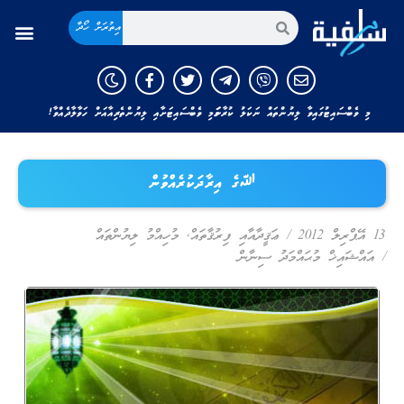
އިތުރަށް ހޯދާ
މި ވެބްސައިޓުގައިވާ ލިޔުންތައް ނަކަލު ކުރާނަމަ މި ވެބްސައިޓަށާއި ލިޔުންތެރިއާއަށް ހަވާލާދެއްވާ!
ﷲގެ އިރާދަކުރެއްވުން
13 އޭޕްރިލް 2012
/
ޢަޤީދާއާއި ފިރުޤާތައް
,
މުހިއްމު ލިޔުންތައް
/
އައްޝައިޚް މުޙައްމަދު ސިނާން