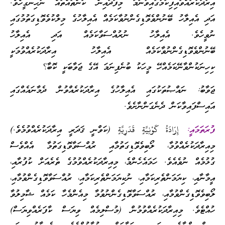
އިރާދަކުރައްވައިފިކަމުގައިވާނަމަ މިފަދައިން ކަންތައްތައް ނުހިނގީހެވެ.
އަދި އެއިލާހު ބޭނުންވެވޮޑިގެންނުވާކަމެއް އެއިލާހުގެ މިލްކުވެވޮޑިގަތުމުގައި
ނުވީހެވެ. އެއިލާހު ނުރުއްސަވާކަމެއް އަދި އެއިލާހު
ބޭނުންވެވޮޑިގެންނުވާކަމެއް އެއިލާހު އިރާދަކުރެއްވުމަކީ
ކިހިނަކުންވާނޭކަމެއްހޭ މީހަކު ބުނެފިނަމަ އޭގެ ޖަވާބަކީ ކޮބާ؟
ޖަވާބު: ނައްޞުތަކުގައި އެއިލާހުގެ އިރާދަކުރެއްވުން ދެމާނައެއްގައި
އައިސްފައިވާކަން ދެނެގަންނާށެވެ.
ފުރަތަމައީ:
إِرَادَةُ كَوْنِيَّةٍ قَدَرِيَّةٍ
(ކަވްނީ ޤަދަރީ އިރާދަކުރެއްވުމެވެ.)
މިއިރާދަކުރެއްވުމާ، ލޯބިވެވޮޑިގަތުމާއި ރުއްސަވާވޮޑިގަތުމާ އެއްވެސް
ގުޅުމެއް ނުވެއެވެ. ހަމައެހެންމެ، މިއިރާދަކުރެއްވުމުގެ ތެރެއަށް ކުފުރާއި،
އީމާނާއި، ކިޔަމަންތެރިކަމާއި، ނުކިޔަމަންތެރިކަމާއި، ރުއްސަވާވޮޑިގެންވުމާއި،
ލޯބިވެވޮޑިގެންވުމާއި، ރުއްސަވާވޮޑިގެންނުވުމާ މިއެންމެހާ ކަމެއް ޝާމިލުވާ
ހުއްޓެވެ. މިއިރާދަކުރެއްވުމުން (މުސްލިމެއް ވިޔަސް ކާފަރެއްވިޔަސް)