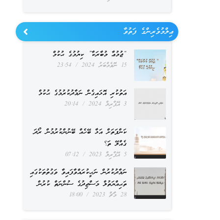
ޢިލްމުވެރިންގެ ފަތުވާ
“ޖުމުޢާ މުބާރަކާ” ކިޔުމުގެ ޙުކުމް
15 ނޮވެމްބަރު 2024
23:54
އަތުކުރި އޮޅައިގެން ނަމާދުކުރުމުގެ ޙުކުމް
3 އޭޕްރިލް 2024
20:14
ކަންފަތަށް އަޅާ ބޭހެއް ބޭނުންކުރުމުން ރޯދަ
ގެއްލޭ ތަ؟
5 އޭޕްރިލް 2023
07:12
ނަމާދުކުރުން ނަހީކުރައްވާފައިވާ ވަގުތުތަކުގައި
ތަޙިއްޔަތުލް މަސްޖިދުގެ ސުންނަތް ކުރުން
28 މާޗް 2023
18:00