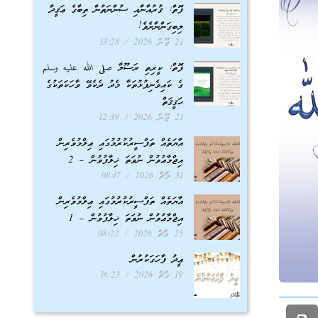
ފޮތް: ޤުރުއާނާއި ސުންނަތުން ތިބާގެ ޢަޤީދާ
ލިބިގަންނާށެވެ!
21 ޖޫން 2026
13:28
ފޮތް: ކީރިތި ރަސޫލާ صلى الله عليه وسلم
ގެ ކައިވެނިފުޅުތަކާ މެދު ދެކެވޭ ވާހަކަތަކުގެ
ޙަޤީޤަތް
21 ޖޫން 2026
12:39
އާޔަތެއް ތަފްސީރުކުރުމުގައި ޢިލްމުވެރިން
އިޖްމާޢުވުން ނުވަތަ ޚިލާފުވުން – 2
31 މާޗް 2026
08:17
އާޔަތެއް ތަފްސީރުކުރުމުގައި ޢިލްމުވެރިން
އިޖްމާޢުވުން ނުވަތަ ޚިލާފުވުން – 1
25 މާޗް 2026
08:22
ޢީދު ފާހަގަކުރުން
19 މާޗް 2026
16:23