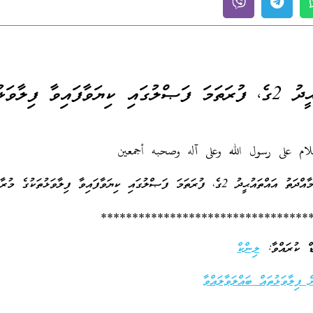
މާއްދަތު އައްތައުޙީދު 2ގެ، ފުރަތަމަ ފަޞްލުގައި ކިޔަވާފައިވާ ފިލާވ
سلام على رسول الله وعلى آله وصحبه أجمعين
ޞްލުގައި ކިޔަވާފައިވާ ފިލާވަޅުތަކުގެ މުރާޖަޢާއެވެ.
*********************************
ލިންކް
ފިލާވަޅުތައް ބައްލަވާލައްވާ