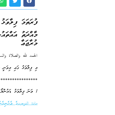
ފުރަތަމަ ފިލާވަޅު
މުރާޖަޢާ
الحمد لله والصلاة وال
މި ފިލާވަޅު ގައި މިވަނީ މާއްދަތު އައްތައުޙީދު 2ގެ، ފުރަތަމަ ފަ
*****************
1 ވަނަ ފިލާވަޅު ޑައުންލޯޑް ކުރައްވާ:
مادة التوحيدގެ އެހެނިހެން 