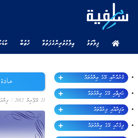
ފިލާވަޅު
ޢިލްމުވެރިންގެ ފަތުވާ
ޚުޠުބާ
ކުޑަކ
ޤުރުއާނާއި އޭގެ ޢިލްމުތައް
مادة التوحيد ٢ 
ޙަދީޘާއި އޭގެ ޢިލްމުތައް
21 އޭޕްރިލް 2012
/
ފިލާވަ
ޢަޤީދާއާއި ފިރުޤާތައް
ފިޤުހާއި އޭގެ ޢިލްމުތައް