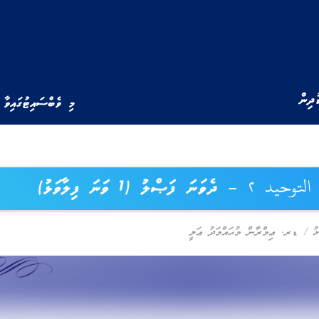
ުދިން
މި ވެބްސައިޓުގައިވާ 
– ދެވަނަ ފަޞްލު (1 ވަނަ ފިލާވަޅު)
ޅު
/
ޑރ. ޢިމްރާން މުޙައްމަދު ޢަލީ