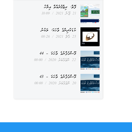
ފޮތް: ރިޒްޤުދެއްވާ އިލާހު
21 ޖޫން 2021
18:09
ކުޑަކުދިންގެ ވާހަކަ: ލަކުނު
25 މާޗް 2021
08:26
މޫސާގެފާނުގެ ވާހަކަ – 44
22 ނޮވެމްބަރު 2020
00:00
މޫސާގެފާނުގެ ވާހަކަ – 43
20 ނޮވެމްބަރު 2020
00:00