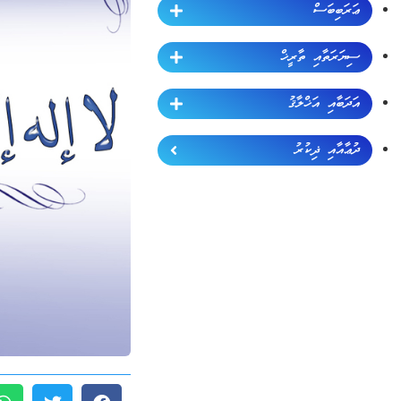
ޢަރަބިބަސް
ސިޔަރަތާއި ތާރީޚް
އަދަބާއި އަޚްލާޤު
ދުޢާއާއި ޛިކުރު