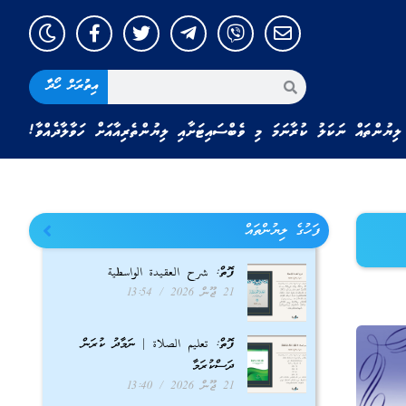
އިތުރަށް ހޯދާ
ލިޔުންތައް ނަކަލު ކުރާނަމަ މި ވެބްސައިޓަށާއި ލިޔުންތެރިއާއަށް ހަވާލާދެއްވާ!
ފަހުގެ ލިޔުންތައް
ފޮތް: شرح العقيدة الواسطية
21 ޖޫން 2026
13:54
ފޮތް: تعليم الصلاة | ނަމާދު ކުރަން
ދަސްކުރަމާ
21 ޖޫން 2026
13:40