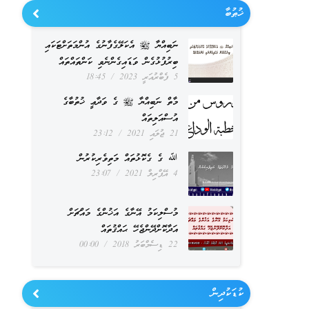
ޚުޠުބާ
ނަބިއްޔާ ﷺ އެކަލޭގެފާނުގެ އުންމަތަށްޓަކައި
ބިރުފުޅުގެން ވަޑައިގެންނެވި ކަންތައްތައް
5 ފެބްރުއަރީ 2023
18:45
މާތް ނަބިއްޔާ ﷺ ގެ ވަދާޢީ ޚުތުބާގެ
އުސްއަލިތައް
21 ޖުލައި 2021
23:12
ﷲ ގެ ގެކޮޅުތައް މަތިވެރިކުރުން
4 އޭޕްރިލް 2021
23:07
މުސްލިކަމު އޭނާގެ އަޚުންގެ މައްޗަށް
އަދާކޮށްދޭންޖެހޭ ޙައްޤުތައް
22 ޑިސެމްބަރު 2018
00:00
ކުޑަކުދިން