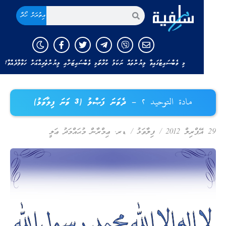
އިތުރަށް ހޯދާ
މި ވެބްސައިޓުގައިވާ ލިޔުންތައް ނަކަލު ކުރާނަމަ މި ވެބްސައިޓަށާއި ލިޔުންތެރިއާއަށް ހަވާލާދެއްވާ!
مادة التوحيد ٢ – ދެވަނަ ފަޞްލު (3 ވަނަ ފިލާވަޅު)
 އޭޕްރިލް 2012
/
ފިލާވަޅު
/
ޑރ. ޢިމްރާން މުޙައްމަދު ޢަލީ