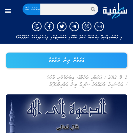
އިތުރަށް ހޯދާ
މި ވެބްސައިޓުގައިވާ ލިޔުންތައް ނަކަލު ކުރާނަމަ މި ވެބްސައިޓަށާއި ލިޔުންތެރިއާއަށް ހަވާލާދެއްވާ!
ޢަމަލުން ދިން ދަޢުވަތު
2 މޭ 2012
/
އަދަބާއި އަޚްލާޤު
,
އިބުރަތްތެރި ވާހަކަ
/
އައްޝައިޚު މުޙައްމަދު ޝާފިޢު ބިން ޢަބްދިލްޣަފޫރު