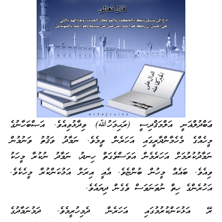
ޢަބްދުލްޣަނީ އަލްމަޤްދިސީ (ރަޙިމަހުﷲ) ވިދާޅުވިއެވެ. އަޞްބަހާނުގެ
މީހެއްގެ މެހެމާންދާރީގައި އަހަރެން ވީމެވެ. ނަމާދު ވަޤުތު ވަނުމުން
ނަމާދުކުރުމަށް އަހަރެމެން އަވަސްވެގަތް ހިނދު، ނަމާދު ނުކުރާ މީހަކު
ވިއެވެ. ބައެއް މީހުން ބުންޏެވެ. އެއީ އިރަށް އަޅުކަންކުރާ މީހެކެވެ.
އަހުރެންގެ ހިތް ނުތަނަވަސް ވެގެން ދިޔައެވެ.
ރޭ އަޅުކަންކުރުމުގައި އަހަރެން ދެމިހުރީމެވެ. ދަމުނަމާދުގެ