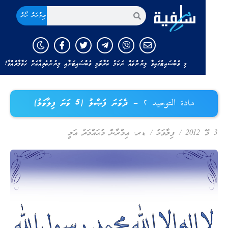
އިތުރަށް ހޯދާ
މި ވެބްސައިޓުގައިވާ ލިޔުންތައް ނަކަލު ކުރާނަމަ މި ވެބްސައިޓަށާއި ލިޔުންތެރިއާއަށް ހަވާލާދެއްވާ!
مادة التوحيد ٢ – ދެވަނަ ފަޞްލު (5 ވަނަ ފިލާވަޅު)
ޭ 2012
/
ފިލާވަޅު
/
ޑރ. ޢިމްރާން މުޙައްމަދު ޢަލީ