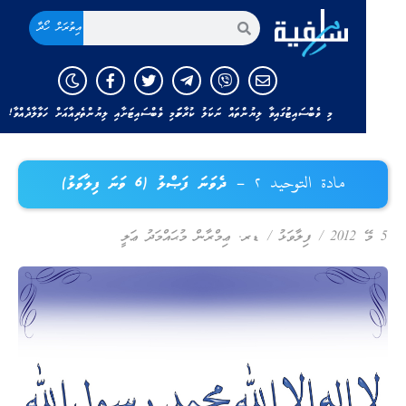
އިތުރަށް ހޯދާ
މި ވެބްސައިޓުގައިވާ ލިޔުންތައް ނަކަލު ކުރާނަމަ މި ވެބްސައިޓަށާއި ލިޔުންތެރިއާއަށް ހަވާލާދެއްވާ!
مادة التوحيد ٢ – ދެވަނަ ފަޞްލު (6 ވަނަ ފިލާވަޅު)
ޭ 2012
/
ފިލާވަޅު
/
ޑރ. ޢިމްރާން މުޙައްމަދު ޢަލީ