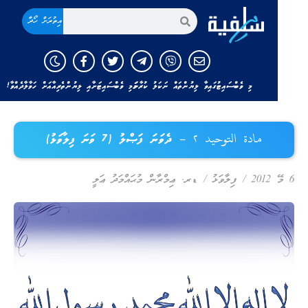
އިތުރަށް ހޯދާ
މި ވެބްސައިޓުގައިވާ ލިޔުންތައް ނަކަލު ކުރާނަމަ މި ވެބްސައިޓަށާއި ލިޔުންތެރިއާއަށް ހަވާލާދެއްވާ!
مادة التوحيد ٢ – ދެވަނަ ފަޞްލު (7 ވަނަ ފިލާވަޅު)
ޭ 2012
/
ފިލާވަޅު
/
ޑރ. ޢިމްރާން މުޙައްމަދު ޢަލީ