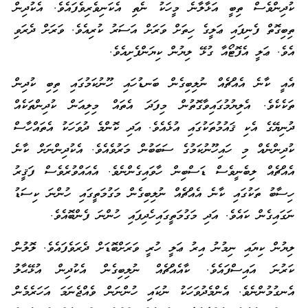
ކުދިންވެސް ތިބީ އަޅާލާނެ މީހަކު ނެތި އެކަނިވެރިވެފައެވެ. އެކުދިން
ތިބިގޮތް ފެނިފައި ޢަލީގެ ހިތަށް ވަރަށް އަސަރު ކުރިއެވެ. ވަރަށް ދެރަވި
އެވެ. ޢަލީ އެފޮޓޯއާ ގުޅޭ ލިޔުން ކިޔަންފެށިއެވެ.
އެއީ ކާނެ އެއްޗެއް ނުލިބިގެން ބަނޑުހައި ހޫނުކަމުގައި ތިބި ކުދިން
ތަކެކެވެ. އެލިޔުމުގައިވާގޮތުން މިފަދަ އެތައް މިލިއަން ކުދިންތަކެއް
ދުނިޔޭގެ އެކި ޤައުމުތަކުގައި އުޅެއެވެ. އަދި ކޮންމެ ދުވަހަކު އެތައްހާސް
ކުދިންނެއް މި ހައިހޫނުކަމުގެ ސަބަބުން މަރުވެއެވެ. އެކުދިންނަށް ކާނެ
އެއްޗެއް ލިބެނީވެސް ޑަސްބިން ހާވައިގެންނެވެ. އެއައްވުރެވެސް ފަޤީރު
ހިސާބު ތަކުގައި ކާނެ އެއްޗެއް ނުލިބިގެން މަގުމަތީގައި ހުންނަ ކިސަޑު
ނަގައިގެން ކައެވެ. އަދި މަގުމަތީގައިހެދިފައި ހުންނަ ފެންބޮއެވެ.
ލިޔުން ކިޔައި ނިމުނު އިރު ޢަލީ ހުރީ ވަރަށްބޮޑަށް ދެރަވެފައެވެ. ލޮލުން
ކަރުނަ އައިސްފައެވެ. ކާއެއްޗެއް ނުލިބިގެން އެކުދިން އުޅޭޙާލު
އެނގުމުންނެވެ. އެންމެދުވަހަކު ނުކައި ހުންނަން ވެއްޖެނަމަ އަހަރެމެން