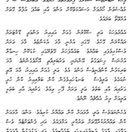
މީހަކު ނުބުންޏަސް ސްކޫލުގެ ފިލާވަޅުތައް ހަދައެވެ. އަބަދުވެސް ﷲ ގެ
ރުއްސެވުން ހޯދުމަށް މަސައްކަތްކޮށް، މަންމަ އާއި ބައްޕަ އުފާވާ ގޮތަށް
އުޅެވޭތޯ ބަލައެވެ.
އެއްދުވަހަކު ޢަލީ ސްކޫލުން ގެއަށް އައިއިރު މަންމަވީ ޑޮކްޓަރަށް
ދައްކާލަން ގޮހެވެ. ގޭގައި އުޅެނީ މާމަ އެކަންޏެވެ. މާމަ ވަރަށް
މުސްކުޅިވެފައި ބައްޔެވެ. ބައެއްފަހަރު ގޭތެރޭގައި ކުޑަކޮށް ހިނގާލާ
އުޅުނަސް ގިނަވަގުތު އޮންނަނީ ވަރުބަލިވާތީ އޮށޯވެގެންނެވެ. މާމަ
ބަލިކަމުން ކާންދެނީވެސް މަންމަ އެވެ. ޢަލީ ގެއަށް އައިއިރު، މާމަ އޮތީ
ނުކައެވެ. ޢަލީވެސް ބަނޑުހައިވެގެން ކާން ބަލާލިއިރު ކާން ހުރީ
ގަރުދިޔަ އާއި ބަތެވެ. ޢަލީ ވަރަށް ފޫހި ވިއެވެ. ގަރުދިޔަ އާއި ބަތަކީ
ޢަލީއަށް މީރު އެއްޗެއް ނޫނެވެ.
އެހެންނަމަވެސް ޢަލީ، މާމައަށް ކާން ތައްޔާރު ކުރިއެވެ. މަންމަ، މާމައަށް
ކާން ތައްޔާރުކުރާގޮތަށް ތަރުކާރީ އަޅާފައެވެ. އަދި ފެންތަށްޓެއް ވެސް
އަޅާފައި، މާމަގެ އެނދުކައިރީގައި ބެހެއްޓިއެވެ. އަދި މަޑުމަޑުން މާމައަށް