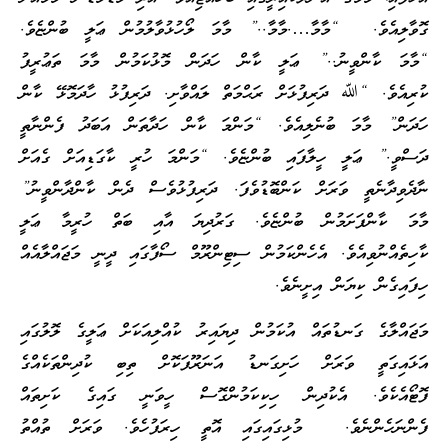
ގޮވާލިއެވެ. “މާމާ….މާމާ..” މާމަ ލޯހުޅުވާލުމުން ޢަލީ ބުންޏެވެ.
“މާމަ ކާންވީނު..” ޢަލީ ކާން ހަދަން މޮޅުކަމުން މާމަ ތަޢުރީފު
ކުރިއެވެ. “ﷲ ދަރިފުޅަށް ރަޙްމަތް ލައްވާށި. ދަރިފުޅު ހާދަމޮޅޭ ކާން
ހަދަން” މާމަ ބުނެލިއެވެ. “މަންމަ ކާން ހަދާތަން އަބަދު ފެންނާތީ
ދަސްވީ.” ޢަލީ ހީލާފައި ބުންޏެވެ. “މަންމަ ހުރީ ކާގަޑިއަށް ގެއަށް
ނާދެވިދާނެތީ ވަރަށް ކަންބޮޑުވެފަ. ދަރިފުޅުވެސް ދެން ކާންދާންވީނު”
މާމަ ކާންފަށަމުން ބުންޏެވެ. ގަރުދިޔަ އާއި ބަތް ހުރީމާ ޢަލީ
ކާހިތެއްނުވިއެވެ. އެހެންކަމުން ސިޓިންރޫމް ސޯފާގައި ދީނީ މަޖައްލާއެއް
ހިފައިގެން ކިޔަން އިށީނެވެ.
މަޖައްލާގެ ގަނޑުތައް އުކަމުން ދިޔައިރު ކުއްލިއަކަށް ޢަލީގެ ލޮލުގައި
އަޅައިގަތީ ވަރަށް ހަށިގަނޑު އަނަރޫފަކޮށް ތިބި ކުދިންތަކެއްގެ
ފޮޓޯއެކެވެ. އެކުދިން ހިކިކަމުންގޮސް ހީވަނީ ގައިގެ ކަށިތައް
ފެންނަހެންނެވެ. މުޅިގައިގައި އޮތީ ހިރަފުހެވެ. ވަރަށް ތުއްތު