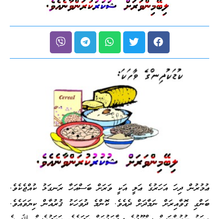
ޢުމުރުން ދިހަ އަހަރުގެ ޢަލީ އަކީ ވަރަށް ބަސްއަހާ ރަނގަޅު ކުއްޖެކެވެ.
ބަންގި ގޮވާއިރަށް ނަމާދަށް ދެއެވެ. ކޮންމެ ދުވަހަކު ޤުރުއާން ކިޔަވައެވެ.