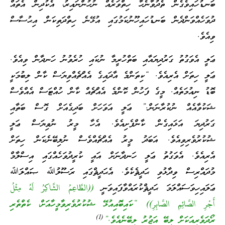
ބަނޑުހައިވެގެން ތެދުވާނެހާ ހިތްވަރެއް ނުހުންނައިރު، އެކުދިން އެތައް
ދުވަހެއްވަންދެން ބަނޑުހައިހޫނުކަމުގައި އުޅޭނެ ހިތްދަތިކަން އިޙުސާސް
ވިއެވެ.
ޢަލީ އެވަގުތު ގަރުދިޔައާއި ބަތްހުރީމާ ނުކައި ހުރެވުނު ހަނދާން ވިއެވެ.
ޢަލީ ހިތަށް އެރިއެވެ. “ކިތަންމެ އާދައިގެ އެއްޗެއްވިޔަސް ކާން ލިބުމަކީ
ބޮޑު ނިއުމަތެއް. މީގެ ފަހުން ކޮންމެ އެއްޗެއް ކާން ހުއްޓަސް އެއްވެސް
ޝަކުވާއެއް ނުކުރާނަން.” ޢަލީ އަވަހަށް ބަދިގެއަށް ގޮސް ބަތާއި
ގަރުދިޔަ އަޅައިގެން ކާންފެށިއެވެ. އެހާ މީރު ނުވިޔަސް ޢަލީ
ޝުކުރުވެރިވިއެވެ. އަބަދު މީރު އެއްޗެއްވެސް ނުލިބޭނެކަން ހިތަށް
އެރިއެވެ. އެވަގުތު ޢަލީ ހަނދާނަށް އައީ ކުރީދުވަހެއްގައި އިސްލާމް
މުދައްރިސް ވިދާޅުވި ޙަދީޘެކެވެ. އެޙަދީޘްގައި ރަސޫލުﷲ ޞައްލަﷲ
ޢަލައިހިވަސައްލަމަ ޙަދީޘްކުރައްވާފައިވަނީ
((الطَّاعِمُ الشَّاكِرُ لَهُ مِثْلُ
أَجْرِ الصَّائِمِ الصَّابِرِ)) “ކައިބޮއިއުޅޭ ޝުކުރުވެރިވާމީހާއަށް، ކެތްތެރި
(1)
ރޯދަވެރިއަކަށް ލިބޭ އަޖުރު ލިބޭނެއެވެ.”