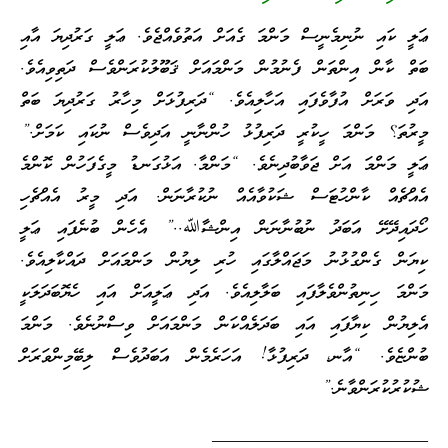
ޢަލީ ކައި ނުނިމެނީސް މަންމަ ގެއަށް އަތުވެއްޖެވެ. ޢަލީ ގަރުދިޔަ އާއި
ބަތް ކާން އިންތަން ފެނުމުން މަންމައަށް ޤަބޫލުކުރަންވެސް ދަތިވިއެވެ.
އަދި ވަރަށް އުފާވެފައި އަހާލިއެވެ. “ދަރިފުޅަށް މިހާރު ގަރުދިޔަ ބަތް
މީރުތަ؟ މަންމަ ހީކުރީ ދަރިފުޅު ހުންނާނީ އަދިވެސް ނުކައި ކަމަށް.”
ޢަލީ މަންމަ އަށް ޖަވާބުދިނެވެ. “މަންމާ. އަޅުގަނޑު މީގެފަހުން ކޮންމެ
އެއްޗެއް ކާންހުޓަސް ޝަކުވާއެއް ނުކުރާނަން. އަދި މީރު އެއްޗެހި
ހޯދައިދޭށޭ އަބަދު ނުބުނާނަން އިންޝާﷲ..” އެހެން ބުނެފައި ޢަލީ
ކިޔަން ގެންގުޅުނު މަޖައްލާގައި ހުރި ލިޔުން މަންމައަށް ދައްކާލިއެވެ.
މަންމަ ހިނިތުންވެލާފައި ބަލާލިއެވެ. އަދި ޢަލީއަށް އައި ހެޔޮބަދަލަކީ
އެލިޔުން ކިޔާފައި އައި ބަދަލެއްކަން މަންމައަށް ވިސްނުނެވެ. މަންމަ
ބުންޏެވެ. “އާނ، ދަރިފުޅާ! އަހަރެމެން އަބަދުވެސް ލިބޭމިންވަރަށް
ޝުކުރުކުރަންވާނެ.”
________________________