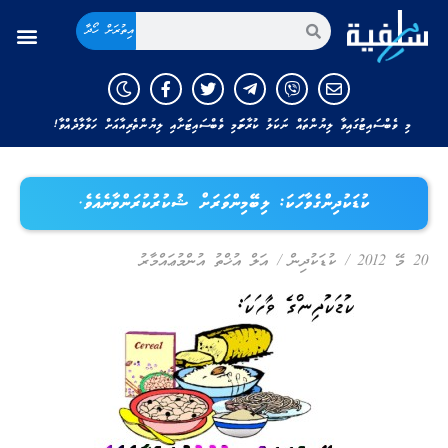
އިތުރަށް ހޯދާ
މި ވެބްސައިޓުގައިވާ ލިޔުންތައް ނަކަލު ކުރާނަމަ މި ވެބްސައިޓަށާއި ލިޔުންތެރިއާއަށް ހަވާލާދެއްވާ!
ކުޑަކުދިންގެވާހަކަ: ލިބޭމިންވަރަށް ޝުކުރުކުރަންވާނެއެވެ.
20 މޭ 2012
/
ކުޑަކުދިން
/
އަލް އުޚްތު އުންމުޢައްމާރު