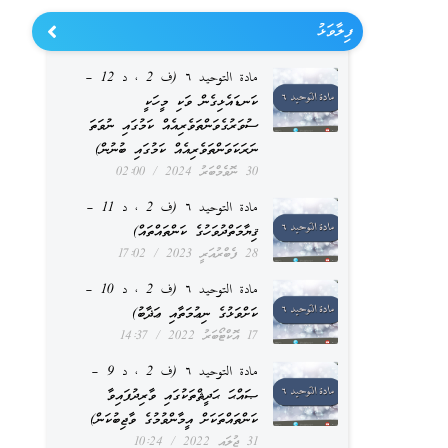
ފިލާވަޅު
مادة التوحيد ٦ (ف 2 ، د 12 –
ކަނޑައެޅިގެން ވަކި މީހަކީ
ސުވަރުގެވަންތަވެރިއެއް ކަމުގައި ނުވަތަ
ނަރަކަވަންތަވެރިއެއް ކަމުގައި ބުނުން)
30 ނޮވެމްބަރު 2024
02:00
مادة التوحيد ٦ (ف 2 ، د 11 –
ޤިޔާމަތްދުވަހުގެ ކަންތައްތައް)
28 ފެބްރުއަރީ 2023
17:02
مادة التوحيد ٦ (ف 2 ، د 10 –
ކަށްވަޅުގެ ނިޢުމަތާއި ޢަޛާބު)
17 އޮކްޓޯބަރު 2022
14:37
مادة التوحيد ٦ (ف 2 ، د 9 –
ޞައްޙަ ޙަދީޘްތަކުގައި ވާރިދުފައިވާ
ކަންތައްތަކަށް އީމާންވުމުގެ ވާޖިބުކަން)
31 ޖުލައި 2022
10:24