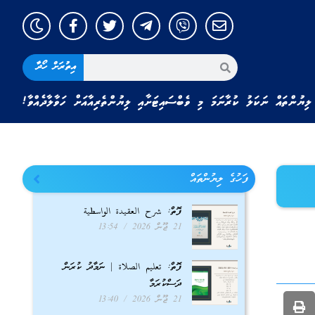
އިތުރަށް ހޯދާ
ލިޔުންތައް ނަކަލު ކުރާނަމަ މި ވެބްސައިޓަށާއި ލިޔުންތެރިއާއަށް ހަވާލާދެއްވާ!
ފަހުގެ ލިޔުންތައް
ފޮތް: شرح العقيدة الواسطية
21 ޖޫން 2026
13:54
ފޮތް: تعليم الصلاة | ނަމާދު ކުރަން
ދަސްކުރަމާ
21 ޖޫން 2026
13:40