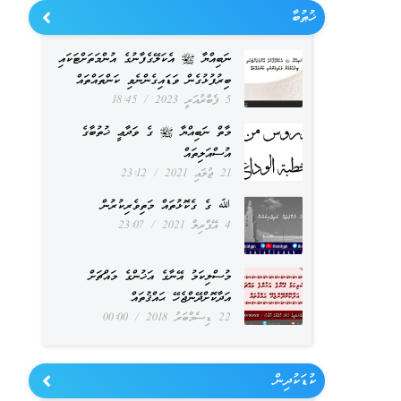
ޚުޠުބާ
ނަބިއްޔާ ﷺ އެކަލޭގެފާނުގެ އުންމަތަށްޓަކައި
ބިރުފުޅުގެން ވަޑައިގެންނެވި ކަންތައްތައް
5 ފެބްރުއަރީ 2023
18:45
މާތް ނަބިއްޔާ ﷺ ގެ ވަދާޢީ ޚުތުބާގެ
އުސްއަލިތައް
21 ޖުލައި 2021
23:12
ﷲ ގެ ގެކޮޅުތައް މަތިވެރިކުރުން
4 އޭޕްރިލް 2021
23:07
މުސްލިކަމު އޭނާގެ އަޚުންގެ މައްޗަށް
އަދާކޮށްދޭންޖެހޭ ޙައްޤުތައް
22 ޑިސެމްބަރު 2018
00:00
ކުޑަކުދިން