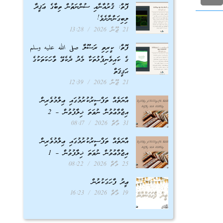
ފޮތް: ޤުރުއާނާއި ސުންނަތުން ތިބާގެ ޢަޤީދާ
ލިބިގަންނާށެވެ!
21 ޖޫން 2026
13:28
ފޮތް: ކީރިތި ރަސޫލާ صلى الله عليه وسلم
ގެ ކައިވެނިފުޅުތަކާ މެދު ދެކެވޭ ވާހަކަތަކުގެ
ޙަޤީޤަތް
21 ޖޫން 2026
12:39
އާޔަތެއް ތަފްސީރުކުރުމުގައި ޢިލްމުވެރިން
އިޖްމާޢުވުން ނުވަތަ ޚިލާފުވުން – 2
31 މާޗް 2026
08:17
އާޔަތެއް ތަފްސީރުކުރުމުގައި ޢިލްމުވެރިން
އިޖްމާޢުވުން ނުވަތަ ޚިލާފުވުން – 1
25 މާޗް 2026
08:22
ޢީދު ފާހަގަކުރުން
19 މާޗް 2026
16:23