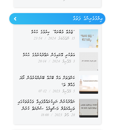
ޢިލްމުވެރިންގެ ފަތުވާ
“ޖުމުޢާ މުބާރަކާ” ކިޔުމުގެ ޙުކުމް
15 ނޮވެމްބަރު 2024
23:54
އަތުކުރި އޮޅައިގެން ނަމާދުކުރުމުގެ ޙުކުމް
3 އޭޕްރިލް 2024
20:14
ކަންފަތަށް އަޅާ ބޭހެއް ބޭނުންކުރުމުން ރޯދަ
ގެއްލޭ ތަ؟
5 އޭޕްރިލް 2023
07:12
ނަމާދުކުރުން ނަހީކުރައްވާފައިވާ ވަގުތުތަކުގައި
ތަޙިއްޔަތުލް މަސްޖިދުގެ ސުންނަތް ކުރުން
28 މާޗް 2023
18:00