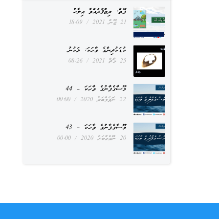
ފޮތް: ރިޒްޤުދެއްވާ އިލާހު
21 ޖޫން 2021
18:09
ކުޑަކުދިންގެ ވާހަކަ: ލަކުނު
25 މާޗް 2021
08:26
މޫސާގެފާނުގެ ވާހަކަ – 44
22 ނޮވެމްބަރު 2020
00:00
މޫސާގެފާނުގެ ވާހަކަ – 43
20 ނޮވެމްބަރު 2020
00:00