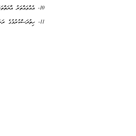
10- އެއްވައްތަރު އާޔަތްތަކަށް ސަމާލުކަން ދިނުން
11- ހިތުދަސްކުރުމުގެ ރަންދުވަސްވަރުގެ ބޭނުން ހިފުން