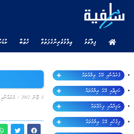
ފިލާވަޅު
ޢިލްމުވެރިންގެ ފަތުވާ
ޚުޠުބާ
ކުޑަކ
ޤުރުއާނާއި އޭގެ ޢިލްމުތައް
ޙަދީޘާއި އޭގެ ޢިލްމުތައް
3 ޖޫން 2012
/
ޤުރުއާނާއި 
ޢަޤީދާއާއި ފިރުޤާތައް
ފިޤުހާއި އޭގެ ޢިލްމުތައް