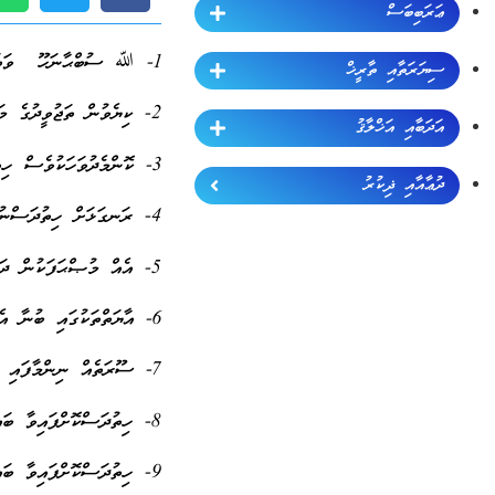
ޢަރަބިބަސް
1- ﷲ ސުބްޙާނަހޫ ވަތަޢާލާގެ ވަޖުހަފުޅު އަދައިގެން ކުރުން
ސިޔަރަތާއި ތާރީޚް
2- ކިޔެވުން ތަޖުވީދުގެ މަގަށް ބެހެއްޓުން
އަދަބާއި އަޚްލާޤު
3- ކޮންމެދުވަހަކުވެސް ހިތުދަސްކުރާނޭ ވަކި މިންވަރެއް ކަނޑައެޅުން
ދުޢާއާއި ޛިކުރު
4- ރަނގަޅަށް ހިތުދަސްނުވަނީސް އެހެން އާޔަތްތައް ހިތުދަސްކުރަން ނުފެށުން
5- އެއް މުޞްޙަފަކުން ދަސްކުރުން (އެއްޗާޕަކުން)
6- އާޔަތްތަކުގައި ބުނާ އެއްޗެއް ދޭހަވުން – ފަހުމުވުން
7- ސޫރަތެއް ނިންމާފައި އަނެއްސޫރަތާ ރަނގަޅަށް ގުޅުވުން
8- ހިތުދަސްކޮށްފައިވާ ބައި އެހެންމީހަކަށް ކިޔައިދިނުން
9- ހިތުދަސްކޮށްފައިވާ ބައި މުރާޖަޢާކުރުން