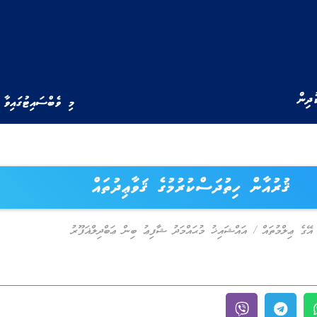
ުދިން
މި ވެބްސައިޓުގައިވާ 
ޤުރުއާން ހިތުދަސްކުރުމުގެ ޤަވާޢިދުތައް
އޭގެ ޢިލްމުތައް
/
އައްޝައިޚު މުޙައްމަދު ޝާފިޢު ބިން ޢަބްދިލްޣަފޫރު