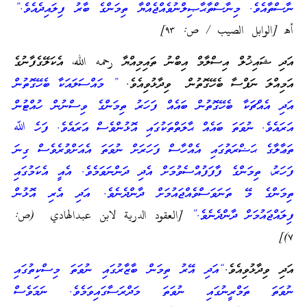
ނާސްތާއެވެ. މިނާސްތާޙާޞިލްނުވެއްޖެއްޔާ ތިމަންގެ ބާރު ފިލައިދެއެވެ.”
أهـ [الوابل الصيب / ص: ٩٣]
އަދި ޝައިޚުލް އިސްލާމް އިބްނު ތައިމިއްޔާ رحمه الله، އެކަލޭގެފާނުގެ
އަމިއްލަ ނަފްސާ ބެހޭގޮތުން ވިދާޅުވިއެވެ.
” މައްސަލައަކާ ބެހޭގޮތުން
އަދި އެއްޗަކާ ބެހޭގޮތުން ބައެއް ފަހަރު
ތިމަންގެ ވިސްނުން
ހުއްޓުން
އަރައެވެ. ނުވަތަ ބައެއް ޙާލަތްތަކުގައި އޮޅުންވެސް އަރައެވެ. ފަހެ ﷲ
ތަޢާލާގެ ޙަޟްރަތުގައި އެއްހާސް ފަހަރަށް ނުވަތަ އެއަށްވުރެވެސް ގިނަ
ފަހަރު، ތިމަންގެ ފާފަފުއްސެވުމަށް އެދި ދަންނަވަމެވެ. އެއީ އެކަމުގައި
ތިމަންގެ މޭ ތަނަވަސްވެއްޖައުމަށް ދާންދެނެވެ. އަދި އެރި އޮޅުން
ފިލައްޖައުމަށް ދާންދެނެވެ.”
[العقود الدرية لابن عبدالهادي (ص:
٧)]
އަދި ވިދާޅުވިއެވެ.
“އަދި އޭރު ތިމަން ބާޒާރުގައި ނުވަތަ މިސްކިތުގައި
ނުވަތަ ތަމްރީނުގައި ނުވަތަ މަދްރަސާގައިވަމެވެ. ނަމަވެސް