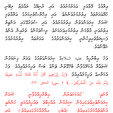
ޢިލްމުގެ މޭވާއަކީ ޢަމަލުކުރުމެވެ. އަދި ދުނިޔޭގެ ލައްޛަތު ލިބޭނީ
ހެޔޮޢަމަލުތައް އިތުރުކުރުމުންނެވެ. އަދި އިޚްލާޞްތެރިކަމުގެ ޢަލާމާތަކީ
ﷲއަށް ކިޔަމަންގަތުން އިތުރުކުރުމެވެ. އަދި ސުވަރުގޭގައި މަންޒިލު
އިތުރުވަނީ މާތްކަން އިތުރުކުރިވަރަކަށެވެ. މީސްތަކުންގެ ތެރެއިން އެންމެ
ފަޟީލަތްތެރިމީހުންނީ ކިޔަމަންގަތުމުގެ ޢަމަލުތައް އިތުރުކުރުމުގެ
ނަމޫނާއެވެ.
ފަހެ އިބްރާހީމް عليه السلامގެ ކިޔަމަންގަތުމުގެ ޢަމަލު ގިނަކަމުން
ﷲތަޢާލާ އެކަލޭގެފާނާ ބެހޭގޮތުން ޘަނާގެ ބަސް ވަޙީކުރެއްވިއެވެ. ފަހެ
އެކަލާނގެ ވަޙީކުރެއްވިއެވެ.
﴿إِنَّ إِبْرَاهِيمَ كَانَ أُمَّةً قَانِتًا لِّلَّـهِ حَنِيفًا
وَلَمْ يَكُ مِنَ الْمُشْرِكِينَ…﴾ ( سورة النحل ١٢٠)
މާނައީ: “ހަމަކަށަވަރުން އިބްރާހީމްގެފާނީ ﷲއަށް
ކިޔަމަންތެރިވެވަޑައިގެން ޝިރުކުން އެއްކިބާވެ ތައުޙީދުގެމަތީ ހުންނެވި
އުންމަތެއްކަމުގައިވިއެވެ. (އެބަހީ: އިމާމެއްކަމުގައިވިއެވެ.) އަދި