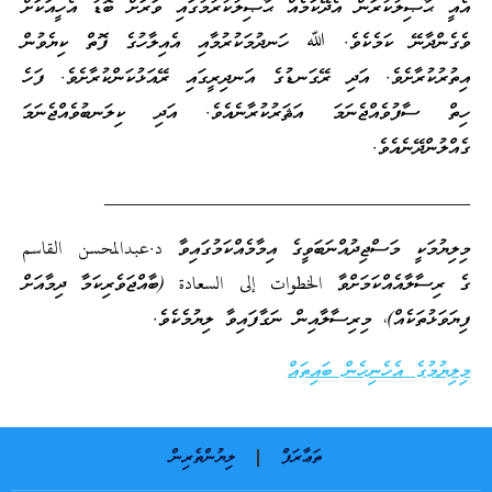
އެއީ ޙާޞިލުކުރަން އެދޭކަމެއް ޙާޞިލުކުރުމުގައި ވަރަށް ބޮޑު އެހީއަކަށް
ވެގެންދާނޭ ކަމެކެވެ. ﷲ ހަނދުމަކުރުމާއި އެއިލާހުގެ ފޮތް ކިޔެވުން
އިތުރުކުރާށެވެ. އަދި ރޭގަނޑުގެ އަނދިރީގައި ރޭއަޅުކަންކުރާށެވެ. ފަހެ
ހިތް ސާފުވެއްޖެނަމަ އަޘަރުކުރާނެއެވެ. އަދި ކިލަނބުވެއްޖެނަމަ
ގެއްލުންދޭނެއެވެ.
_____________________________________
މިލިޔުމަކީ މަސްޖިދުއްނަބަވީގެ އިމާމެއްކަމުގައިވާ د.عبدالمحسن القاسم
ގެ ރިސާލާއެއްކަމަށްވާ الخطوات إلى السعادة (ބާއްޖަވެރިކަމާ ދިމާއަށް
ފިޔަވަޅުތަކެއް)، މިރިސާލާއިން ނަގާފައިވާ ލިޔުމެކެވެ.
މިލިޔުމުގެ އެހެނިހެން ބައިތައް
ތަޢާރަފް
ލިޔުންތެރިން