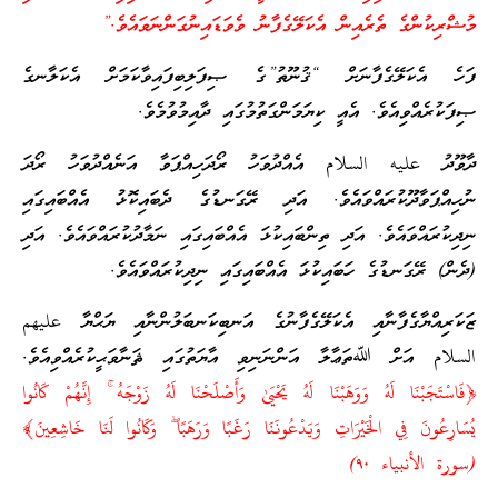
މުޝްރިކުންގެ ތެރެއިން އެކަލޭގެފާނު ވެވަޑައިނުގަންނަވައެވެ.”
ފަހެ އެކަލޭގެފާނަށް “ޤުނޫތު”ގެ ޞިފަލިބިފައިވާކަމަށް އެކަލާނގެ
ޞިފަކުރެއްވިއެވެ. އެއީ ކިޔަމަންގަތުމުގައި ދާއިމުވުމެވެ.
ދާވޫދު عليه السلام އެއްދުވަހު ރޯދަހިއްޕަވާ އަނެއްދުވަހު ރޯދަ
ނުހިއްޕަވާދޫކުރައްވައެވެ. އަދި ރޭގަނޑުގެ ދެބައިކޮޅު އެއްބައިގައި
ނިދިކުރައްވައެވެ. އަދި ތިންބައިކުޅަ އެއްބައިގައި ނަމާދުކުރައްވައެވެ. އަދި
(ދެން) ރޭގަނޑުގެ ހަބައިކުޅަ އެއްބައިގައި ނިދިކުރައްވައެވެ.
ޒަކަރިއްޔާގެފާނާއި އެކަލޭގެފާނުގެ އަނބިކަނބަލުންނާއި ޔަޙްޔާ عليهم
السلام އަށް ﷲތަޢާލާ އަންނަނިވި އާޔަތުގައި ޘަނާވަޙީކުރެއްވިއެވެ.
﴿فَاسْتَجَبْنَا لَهُ وَوَهَبْنَا لَهُ يَحْيَىٰ وَأَصْلَحْنَا لَهُ زَوْجَهُ ۚ إِنَّهُمْ كَانُوا
يُسَارِعُونَ فِي الْخَيْرَاتِ وَيَدْعُونَنَا رَغَبًا وَرَهَبًا ۖ وَكَانُوا لَنَا خَاشِعِينَ﴾
(سورة الأنبياء ٩٠)