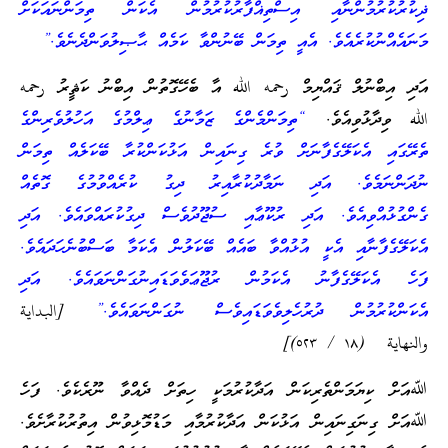
ޛިކުރުކުރުމުންނާއި އިސްތިޣްފާރުކުރުމުން އެކަން ތިމަންނައަކަށް
މަނައެއްނުކުރެއެވެ. އެއީ ތިމަން ބޭނުންވާ ކަމެއް ޙާޞިލުވަންދެނެވެ.”
އަދި އިބްނުލް ޤައްޔިމް رحمه الله އާ ބެހޭގޮތުން އިބްނު ކަޘީރު رحمه
الله ވިދާޅުވިއެވެ.
“ތިމަންމެންގެ ޒަމާނުގެ ޢިލްމުގެ އަހުލުވެރިންގެ
ތެރޭގައި އެކަލޭގެފާނަށް ވުރެ ގިނައިން އަޅުކަންކުރާ ބޭކަލެއް ތިމަން
ނުދަންނަމެވެ. އަދި ނަމާދުކުރާއިރު ދިގު ކުރެއްވުމުގެ ގޮތެއް
ގެންގުޅުއްވިއެވެ. އަދި ރުކޫޢާއި ސުޖޫދުވެސް ދިގުކުރައްވައެވެ. އަދި
އެކަލޭގެފާނާއި އެކީ އުޅުއްވާ ބައެއް ބޭކަލުން އެކަމާ ބަސްބުނެހަދައެވެ.
ފަހެ އެކަލޭގެފާނު އެކަމުން ރުޖޫޢަވެވަޑައިނުގަންނަވައެވެ. އަދި
އެކަންކުރުމުން ދުރުހެލިވެވަޑައިވެސް ނުގަންނަވައެވެ.”
[البداية
والنهاية (١٨ / ٥٢٣)]
ﷲއަށް ކިޔަމަންތެރިކަން އަދާކުރުމަކީ ހިތަށް ދެއްވާ ނޫރެކެވެ. ފަހެ
ﷲއަށް ގިނަގިނައިން އަޅުކަން އަދާކުރުމާއި މަޑުމޮޅިވުން އިތުރުކުރާށެވެ.