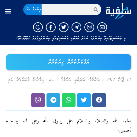
އިތުރަށް ހޯދާ
މި ވެބްސައިޓުގައިވާ ލިޔުންތައް ނަކަލު ކުރާނަމަ މި ވެބްސައިޓަށާއި ލިޔުންތެރިއާއަށް ހަވާލާދެއްވާ!
އަޅުކަންކުރުން ގިނަކުރުން
12 ޖޫން 2012
/
އަޚްލާޤް
,
އަދަބާއި އަޚްލާޤު
/
ޑރ. ޢިމްރާން މުޙައްމަދު ޢަލީ
الحمد لله والصلاة والسلام على رسول الله وعلى آله وصحبه
أجمعين.