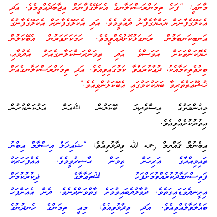
މާނައީ: “ފަހެ ތިމަންރަސްކަލާނގެ އެކަލޭގެފާނަށް އިޖާބަދެއްވީމެވެ. އަދި
އެކަލޭގެފާނަށް ޔަޙްޔާގެފާނު ދެއްވީމެވެ. އަދި އެކަލޭގެފާނަށް އެކަލޭގެފާނުގެ
އަނބިކަނބަލުން ރަނގަޅުކޮށްދެއްވީމެވެ. ހަމަކަށަވަރުން އެބޭކަލުން
ހެޔޮކަންތަކަށް އަވަސްވެ އަދި ތިމަންރަސްކަލާނގެއަށް އެދުމާއި،
ބިރުވެތިކަމާއެކު، ދުޢާކުރައްވާ ކަމުގައިވިއެވެ. އަދި ތިމަންރަސްކަލާނގެއަށް
ޚުޝޫޢަތްތެރިވާ ބަޔަކުކަމުގައި އެބޭކަލުންވިއެވެ.”
މިއުންމަތުގެ އިސްވެދިޔަ ބޭކަލުން ﷲއަށް އަޅުކަންކުރުން
އިތުރުކުރެއްވިއެވެ.
އިބްނުލް ޤައްޔިމް رحمه الله ވިދާޅުވިއެވެ:
“ޝައިޚަލް އިސްލާމް އިބްނު
ތައިމިއްޔާގެ އަރިހަށް ތިމަން ޙާޟިރުވީމެވެ. އެއްފަހަރަކު
ފަތިސްނަމާދުކުރެއްވުމަށްފަހު ﷲތަޢާލާގެ ޛިކުރުކުމަށް
އިށީނދެވަޑައިގަތެވެ. ދުވާލުދެބައިވުމަށް ގާތްވަންދެނެވެ. ދެން އެއަށްފަހު
ބައްލަވާލެއްވިއެވެ. އަދި ވިދާޅުވިއެވެ: މިއީ ތިމަންގެ ހެނދުނުގެ