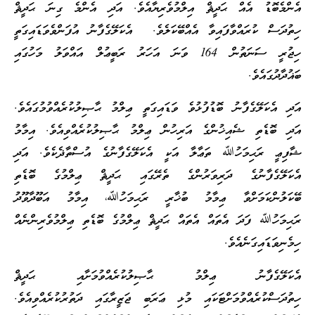
އެންމެބޮޑު އެއް ޙަދީޘް އިލްމުވެރިޔާއެވެ. އަދި އެންމެ ގިނަ ޙަދީޘް
ހިތުދަސް ކުރައްވާފައިވާ އެއްބޭކަލެވެ. އެކަލޭގެފާނު އުފަންވެވަޑައިގަތީ
ހިޖުރީ ސަނަތުން 164 ވަނަ އަހަރު ރަބީޢުލް އައްވަލު މަހުގައި
ބަޣުދާދުގައެވެ.
އަދި އެކަލޭގެފާނު ބޮޑުފުޅުވެ ވަޑައިގަތީ ޢިލްމު ޙާޞިލުކުރެއްވުމުގައެވެ.
އަދި ބޮޑެތި ޝެއިޚުންގެ އަރިހުން ޢިލްމު ޙާޞިލުކުރެއްވިއެވެ. އިމާމު
ޝާފިޢީ ރަޙިމަހުﷲ ތަޢާލާ އަކީ އެކަލޭގެފާނުގެ އުސްތާޛެކެވެ. އަދި
އެކަލޭގެފާނުގެ ދަރިވަރުންގެ ތެރޭގައި ޙަދީޘް ޢިލްމުގެ ބޮޑެތި
ބޭކަލުންކަމަށްވާ ޢިމާމު ބުޚާރީ ރަޙިމަހުﷲ، އިމާމު އަބޫދާވޫދު
ރަޙިމަހުﷲ ފަދަ އެތައް އެތައް ޙަދީޘް ޢިލްމުގެ ބޮޑެތި ޢިލްމުވެރިންނެއް
ހިމެނިވަޑައިގަނެއެވެ.
އެކަލޭގެފާނު ޢިލްމު ޙާޞިލުކުރެއްވުމަށާއި ޙަދީޘް
ހިތުދަސްކުރެއްވުމަށްޓަކައި މުޅި ޢަރަބި ޖަޒީރާގައި ދަތުރުކުރެއްވިއެވެ.