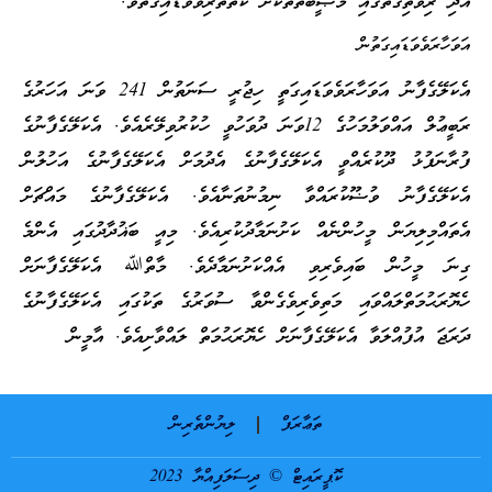
އަދި ރިވެތިގޮތުގައި މުޞީބާތްތަކަށް ކެތްތެރިވެވަޑައިގަތެވެ.
އަވަހާރަވެވަޑައިގަތުން
އެކަލޭގެފާނު އަވަހާރަވެވަޑައިގަތީ ހިޖުރީ ސަނަތުން 241 ވަނަ އަހަރުގެ
ރަބީޢުލް އައްވަލުމަހުގެ 12ވަނަ ދުވަހުވީ ހުކުރުވިލޭރެއެވެ. އެކަލޭގެފާނުގެ
ފުރާނަފުޅު ދޫކުރެއްވީ އެކަލޭގެފާނުގެ އެދުމަށް އެކަލޭގެފާނުގެ އަހުލުން
އެކަލޭގެފާނު ވުޟޫކުރައްވާ ނިމުނުތަނާއެވެ. އެކަލޭގެފާނުގެ މައްޗަށް
އެތައްމިލިޔަން މީހުންނެއް ކަށުނަމާދުކުރިއެވެ. މިއީ ބަޣުދާދުގައި އެންމެ
ގިނަ މީހުން ބައިވެރިވި އެއްކަށުނަމާދެވެ. މާތްﷲ އެކަލޭގެފާނަށް
ހެޔޮރަޙުމަތްލައްވައި މަތިވެރިވެގެންވާ ސުވަރުގެ ތަކުގައި އެކަލޭގެފާނުގެ
ދަރަޖަ އުފުއްލަވާ އެކަލޭގެފާނަށް ހެޔޮރަޙުމަތް ލައްވާށިއެވެ. އާމީން
ތަޢާރަފް
ލިޔުންތެރިން
ކޮޕީރައިޓް © ދިސަލަފިއްޔާ 2023