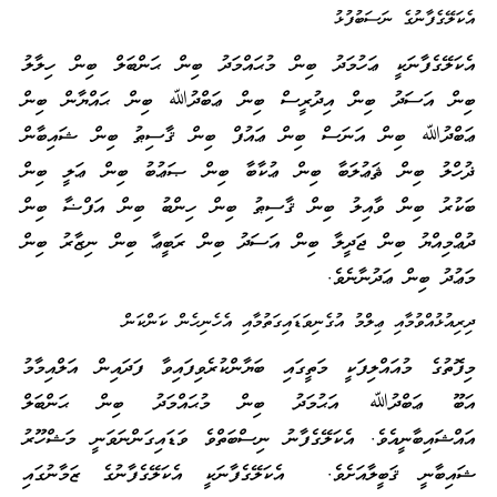
އެކަލޭގެފާނުގެ ނަސަބުފުޅު
އެކަލޭގެފާނަކީ ޢަހުމަދު ބިން މުޙައްމަދު ބިން ޙަންބަލް ބިން ހިލާލު
ބިން އަސަދު ބިން އިދުރީސް ބިން ޢަބްދުﷲ ބިން ޙައްޔާން ބިން
ޢަބްދުﷲ ބިން އަނަސް ބިން ޢައުފް ބިން ޤާސިޠު ބިން ޝައިބާން
ޛުހްލު ބިން ޘަޢުލަބާ ބިން ޢުކާބާ ބިން ޞަޢުބު ބިން ޢަލީ ބިން
ބަކުރު ބިން ވާއިލު ބިން ޤާސިޠު ބިން ހިންބު ބިން އަފްޟާ ބިން
ދުޢްމިއްޔު ބިން ޖަދީލާ ބިން އަސަދު ބިން ރަބީޢާ ބިން ނިޒާރު ބިން
މަޢުދު ބިން ޢަދުނާނެވެ.
ދިރިއުޅުއްވުމާއި ޢިލްމު އުގެނިވަޑައިގަތުމާއި އެހެނިހެން ކަންކަން
މިފޮތުގެ މުއައްލިފަކީ މަތީގައި ބަޔާންކުރެވިފައިވާ ފަދައިން އަލްއިމާމު
އަބޫ ޢަބްދުﷲ އަޙުމަދު ބިން މުޙައްމަދު ބިން ޙަންބަލް
އައްޝައިބާނީއެވެ. އެކަލޭގެފާނު ނިސްބަތްވެ ވަޑައިގަންނަވަނީ މަޝްހޫރު
ޝައިބާނީ ޤަބީލާއަށެވެ. އެކަލޭގެފާނަކީ އެކަލޭގެފާނުގެ ޒަމާނުގައި