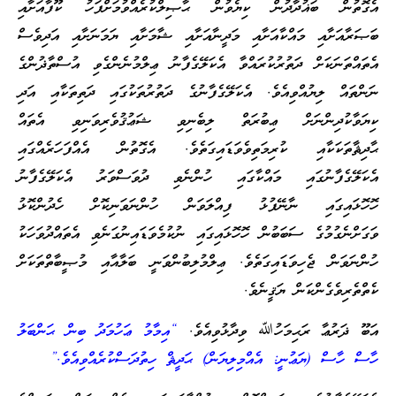
އެގޮތުން ބަޣުދާދުން ކިޔެވުން ޙާޞިލްކުރެއްވުމަށްފަހު ކޫފާއަށާއި
ބަޞަރާއަށާއި މައްކާއަށާއި މަދީނާއަށާއި ޝާމަށާއި ޔަމަނަށާއި އަދިވެސް
އެތައްތަނަކަށް ދަތުރުކުރައްވާ އެކަލޭގެފާނު ޢިލްމުނެންގެވި އުސްތާޛުންގެ
ނަންތައް ލިޔުއްވިއެވެ. އެކަލޭގެފާނުގެ ދަތުރުތަކުގައި ދަތިތަކާއި އަދި
ކިޔަވާކުދިންނަށް ޢިބުރަތް ލިބެނިވި ޝަޢުޤުވެރިވަނިވި އެތައް
ޙާދިޘާތަކަކާއި ކުރިމަތިވެވަޑައިގަތެވެ. އެގޮތުން އެއްފަހަރެއްގައި
އެކަލޭގެފާނުގައި މައްކާގައި ހުންނެވި ދުވަސްވަރު އެކަލޭގެފާނު
ހޮހޮޅައިގައި ނާނޭފުޅު ފިއްލަވަން ހުންނަވަނިކޮށް ހެދުންކޮޅު
ވަގަށްނެގުމުގެ ސަބަބުން ހޮހޮޅައިގައި ނުކުމެވަޑައިނުގަނެވި އެތައްދުވަހަކު
ހުންނަވަން ޖެހިވަޑައިގަތެވެ. ޢިލްމުލިބުންވަނީ ބަލާއާއި މުޞީބާތްތަކަށް
ކެތްތެރިވެގެންކަން ޔަޤީނެވެ.
އަބޫ ޛަރުޢާ ރަޙިމަހުﷲ ވިދާޅުވިއެވެ.
“އިމާމު ޢަހުމަދު ބިން ޙަންބަލު
ހާސް ހާސް (ޔަޢުނީ: އެއްމިލިޔަން) ޙަދީޘް ހިތުދަސްކުރެއްވިއެވެ.”