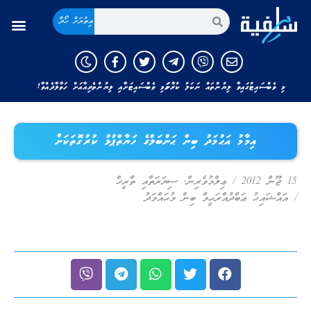
އިތުރަށް ހޯދާ
މި ވެބްސައިޓުގައިވާ ލިޔުންތައް ނަކަލު ކުރާނަމަ މި ވެބްސައިޓަށާއި ލިޔުންތެރިއާއަށް ހަވާލާދެއްވާ!
އިމާމު އަޙުމަދު ބިން ޙަންބަލްގެ ހަޔާތްޕުޅު ކުރުގޮތަކަށް
15 ޖޫން 2012
/
ޢިލްމުވެރިން
,
ސިޔަރަތާއި ތާރީޚް
/
އައްޝައިޚު ޢަބްދުއްރަޙީމް ބިން މުޙައްމަދު