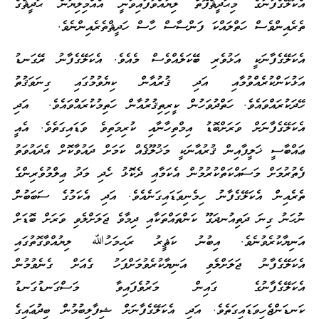
އެކަލޭގެފާނުގެ މިޙަދީޘްފޮތް ލިޔުއްވާފައިވަނީ އެއްމިލިޔަން ޙަދީޘްގެ
ތެރެއިންވެސް ހަތްލައްކަ ފަންސާސް ހާސް ހަދީޘްތެރެއިންނެވެ.
އެކަލޭގެފާނަކީ އަޅުވެރި ބޭކަލެއްވެސް މެއެވެ. އެކަލޭގެފާނު ރޭގަނޑު
އަޅުކަންކުރެއްވުމާއި އަދި ޤުރުއާން ކިޔެވުމުގައި ގިނަވަޤުތު
ހޭދަކުރައްވައެވެ. ހަތްދުވަހުން ކީރިތިޤުރުއާން ހަތިމުކުރައްވައެވެ. އަދި
އެކަލޭގެފާނަށް ވަރަށްބޮޑު އިމްތިހާނާއި ކުރިމަތިވެ ވަޑައިގަތެވެ. އެއީ
ޢައްބާސީ ޚަލީފާއިން ޤުރުއާނަކީ މަޚުލޫޤެއް ކަމަށް ދައުވާކޮށް އެދައުވަތު
ފެތުރުމަށް މަސައްކަތްކުރުމުން އެކަމާއި ދެކޮޅު ހެދި މަދު ޢިލްމުވެރިންގެ
ތެރެއިން އެކަލޭގެފާނު ހިމެނިވަޑައިގަނެއެވެ. އަދި އެކަމުގެ ސަބަބުން
ނުހަނު ގިނަ ދަތިއުނދަގޫ ކަންތައްތަކާއި ދިމާވެ ޖަލަށްލެވި ވަރަށް ބޮޑަށް
އަނިޔާކުރެވުނެވެ. އިބުނު ކަޘީރު ރަޙިމަހުﷲ ލިޔުއްވާގޮތުގައި
އެކަލޭގެފާނު ޖަލަށްލެވި އަނިޔާކުރެވުމަށްފަހު ގެއަށް ގެނެވުމުން
އެކަލޭގެފާނުގެ ގައިން މަރުވެފައިވާ މަސްގަނޑުގަނޑު
ކަނޑަންޖެހިވަޑައިގަތެވެ. އަދި އެކަލޭގެފާނަށް ޝިފާލިބުމުން ބިދުޢައިގެ