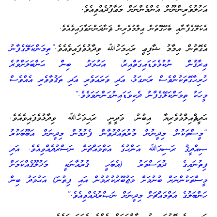
އަހުލުވެރިންނޫން އެންމެންނަށް މަޢާފުދެއްވިއެވެ.
އެކަލޭގެފާނާއި ބެހޭގޮތުން ޢިލްމުވެރިން ޘަނާދަންނަވާފައިވެއެވެ.
އެގޮތުން އިމާމު ޝާފިޢީ ރަޙިމަހުﷲ ވިދާޅުވެފައިވެއެވެ.
”ތިމަންކަލޭގެފާނު
ޢިރާޤުން ނުކުމެވަޑައިގަތްއިރު، އަޙުމަދު ބިން ޙަންބަލަށްވުރެ
ހުރިހާގޮތަކުންވެސް ރަނގަޅު، އަދި ވަރަޢަވެރި އަދި ތަޤުވާވެރި އެއްވެސް
މީހަކު ތިމަންކަލޭގެފާނު ދެކިވަޑައިނުގަންނަވަމެވެ.”
ޙަދީޘްއިލްމުވެރިޔާ އިބުނު މަދީނީ ރަޙިމަހުﷲ ވިދާޅުވެފައިވެއެވެ.
“މީސްތަކުން މިދީނުން މުރުތައްދުވާން ފެށުމުން މިދީނަށް އަބޫބަކުރު
ޞިއްދީޤު ރަޟިޔަﷲ އަންހުގެ އަތްމައްޗަށް ނަސްރުދެއްވިއެވެ. އަދި
ފިތުނައިގެ ދުވަސްވަރު (އެބަހީ ޤުރުއާނަކީ މަޚުލޫޤެއްކަމަށް
މީސްތަކުންނަށް ބުނުމަށް މަޖުބޫރުކުރުމުން އައި ފިތުނަ) އަޙުމަދު ބިން
ހަންބަލުގެ އަތްމައްޗަށް މިދީނަށް ނަޞްރުދެއްވިއެވެ.”