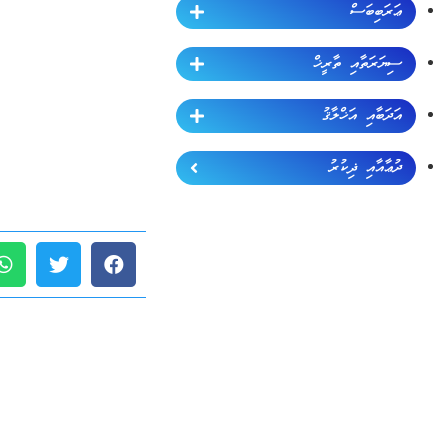
ޢަރަބިބަސް
ސިޔަރަތާއި ތާރީޚް
އަދަބާއި އަޚްލާޤު
ދުޢާއާއި ޛިކުރު