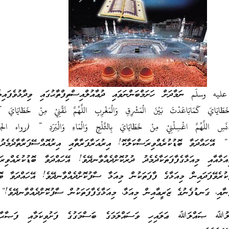
 وسلّم ނަމާދަށް ހަށަމްބަންނަވައި ދުޢާއުލްއިސްތިފްތާޙުގައި ވިދާޅުވެފައިވ
َ خَطَايَايَ كَمَابَاعَدْتَ بَيْنَ الْمَشْرِقِ وَالْمَغْرِبِ اللَّهُمَّ نَقِّنِيْ مِنْ خَطَايَايَ
ك
َنَسِ اللَّهُمَّ اغْسِلْنِيْ مِنْ خَطَايَايَ بِالثَّلْجِ وَالْمَاءِ وَالْبَرَدِ ” (رواه ا
އްދަވާ ބޮޑުކުރެއްވިރަސްކަލާކޮ! އިރުއަރާފަރާތާއި އިރުއޮއްސޭފަރާތާދެމެދ
ަޅާއާއި މިއަޅާގެފާފަތަކާދެމެދު ދުރުކޮށްދެއްވާނދޭވެ! އޭހައްދަވާ ބޮޑުކުރެއްވިރަ
ުރެވޭފަދައިން މިއަޅާގެ ފާފަތަކުން މިއަޅާ ސާފުކޮށްދެއްވާނދޭވެ! އޭހައްދަވާ ބޮޑ
ާއި، ގަނޑުފެނުގެ ޒަރީޢާއިން މިއަޅާ، މިއަޅާގެފާފަތަކުން ސާފުކޮށްދެއްވާނދޭވެ!”
ލުﷲ ޞައްލަﷲ ޢަލައިހި ވަސައްލަމަގެ ބަސްމަގުގެ ފަށުވިކަމާއި ފަޞާޙާތް