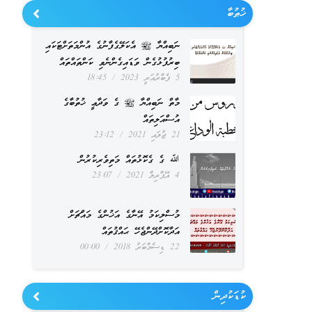
ޚުޠުބާ
ނަބިއްޔާ ﷺ އެކަލޭގެފާނުގެ އުންމަތަށްޓަކައި
ބިރުފުޅުގެން ވަޑައިގެންނެވި ކަންތައްތައް
5 ފެބްރުއަރީ 2023
18:45
މާތް ނަބިއްޔާ ﷺ ގެ ވަދާޢީ ޚުތުބާގެ
އުސްއަލިތައް
21 ޖުލައި 2021
23:12
ﷲ ގެ ގެކޮޅުތައް މަތިވެރިކުރުން
4 އޭޕްރިލް 2021
23:07
މުސްލިކަމު އޭނާގެ އަޚުންގެ މައްޗަށް
އަދާކޮށްދޭންޖެހޭ ޙައްޤުތައް
22 ޑިސެމްބަރު 2018
00:00
ކުޑަކުދިން