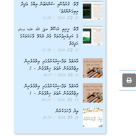
ފޮތް: ޤުރުއާނާއި ސުންނަތުން ތިބާގެ ޢަޤީދާ
ލިބިގަންނާށެވެ!
21 ޖޫން 2026
13:28
ފޮތް: ކީރިތި ރަސޫލާ صلى الله عليه وسلم
ގެ ކައިވެނިފުޅުތަކާ މެދު ދެކެވޭ ވާހަކަތަކުގެ
ޙަޤީޤަތް
21 ޖޫން 2026
12:39
އާޔަތެއް ތަފްސީރުކުރުމުގައި ޢިލްމުވެރިން
އިޖްމާޢުވުން ނުވަތަ ޚިލާފުވުން – 2
31 މާޗް 2026
08:17
އާޔަތެއް ތަފްސީރުކުރުމުގައި ޢިލްމުވެރިން
އިޖްމާޢުވުން ނުވަތަ ޚިލާފުވުން – 1
25 މާޗް 2026
08:22
ޢީދު ފާހަގަކުރުން
19 މާޗް 2026
16:23