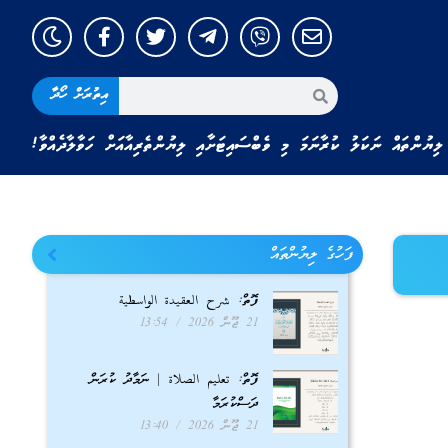
އިތުރަށް ހޯދާ
ލިޔުންތައް ނަކަލު ކުރާނަމަ މި ވެބްސައިޓަށާއި ލިޔުންތެރިއާއަށް ހަވާލާދެއްވާ!
ފަހުގެ ލިޔުންތައް
ފޮތް: شرح العقيدة الواسطية
21 ޖޫން 2026
13:54
ފޮތް: تعليم الصلاة | ނަމާދު ކުރަން
ދަސްކުރަމާ
21 ޖޫން 2026
13:40