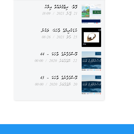
ފޮތް: ރިޒްޤުދެއްވާ އިލާހު
21 ޖޫން 2021
18:09
ކުޑަކުދިންގެ ވާހަކަ: ލަކުނު
25 މާޗް 2021
08:26
މޫސާގެފާނުގެ ވާހަކަ – 44
22 ނޮވެމްބަރު 2020
00:00
މޫސާގެފާނުގެ ވާހަކަ – 43
20 ނޮވެމްބަރު 2020
00:00