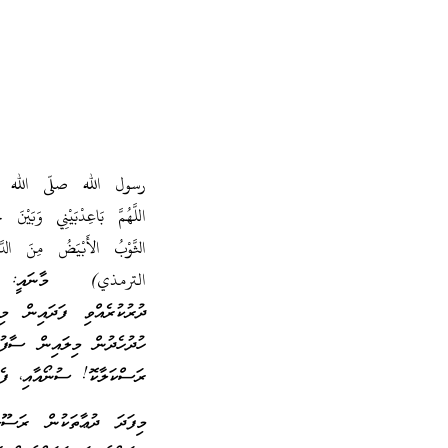
رسول الله صلّى الله عليه
اللَّهُمَّ بَاعِدْبَيْنِي وَبَيْن
الثَّوْبُ الأَبْيَضُ مِنَ الدّ
الترمذي) މާނައީ: ” އޭހަ
ދުރުކުރެއްވި ފަދައިން މިއ
ހުދުހެދުން މިލައިން ސާފުކ
ރަސްކަލާކޮ! ސުނޯއާއި، ފެނ
މިފަދަ ދުޢާތަކުން ރަސޫ