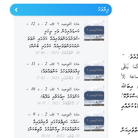
ފިލާވަޅު
مادة التوحيد ٦ (ف 2 ، د 12 –
ކަނޑައެޅިގެން ވަކި މީހަކީ
ސުވަރުގެވަންތަވެރިއެއް ކަމުގައި ނުވަތަ
ނަރަކަވަންތަވެރިއެއް ކަމުގައި ބުނުން)
30 ނޮވެމްބަރު 2024
02:00
ެއެވެ. ”
مادة التوحيد ٦ (ف 2 ، د 11 –
َمَا يُنَقَّى
ޤިޔާމަތްދުވަހުގެ ކަންތައްތައް)
لجماعة إلاّ
28 ފެބްރުއަރީ 2023
17:02
ު، އިބަﷲ
مادة التوحيد ٦ (ف 2 ، د 10 –
ސްކަލާކޮ!
ކަށްވަޅުގެ ނިޢުމަތާއި ޢަޛާބު)
17 އޮކްޓޯބަރު 2022
14:37
ުކުރެއްވި
مادة التوحيد ٦ (ف 2 ، د 9 –
ޞައްޙަ ޙަދީޘްތަކުގައި ވާރިދުފައިވާ
ކަންތައްތަކަށް އީމާންވުމުގެ ވާޖިބުކަން)
ތެރިކަން
31 ޖުލައި 2022
10:24