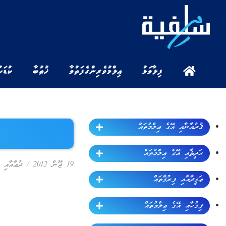
ފިލާވަޅު
ޢިލްމުވެރިންގެ ފަތުވާ
ޚުޠުބާ
ކުޑަކ
ޤުރުއާނާއި އޭގެ ޢިލްމުތައް
ޙަދީޘާއި އޭގެ ޢިލްމުތައް
19 ޖޫން 2012
/
ދުޢާއާއި ޛ
ޢަޤީދާއާއި ފިރުޤާތައް
ފިޤުހާއި އޭގެ ޢިލްމުތައް