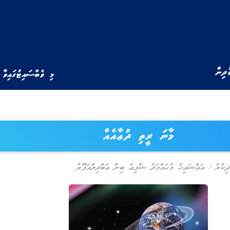
ުދިން
މި ވެބްސައިޓުގައިވާ 
މާނަ ރީތި ދުޢާއެއް
ިކުރު
/
އައްޝައިޚު މުޙައްމަދު ޝާފިޢު ބިން ޢަބްދިލްޣަފޫރު