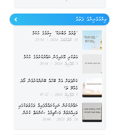
ޢިލްމުވެރިންގެ ފަތުވާ
“ޖުމުޢާ މުބާރަކާ” ކިޔުމުގެ ޙުކުމް
15 ނޮވެމްބަރު 2024
23:54
އަތުކުރި އޮޅައިގެން ނަމާދުކުރުމުގެ ޙުކުމް
3 އޭޕްރިލް 2024
20:14
ކަންފަތަށް އަޅާ ބޭހެއް ބޭނުންކުރުމުން ރޯދަ
ގެއްލޭ ތަ؟
5 އޭޕްރިލް 2023
07:12
ނަމާދުކުރުން ނަހީކުރައްވާފައިވާ ވަގުތުތަކުގައި
ތަޙިއްޔަތުލް މަސްޖިދުގެ ސުންނަތް ކުރުން
28 މާޗް 2023
18:00