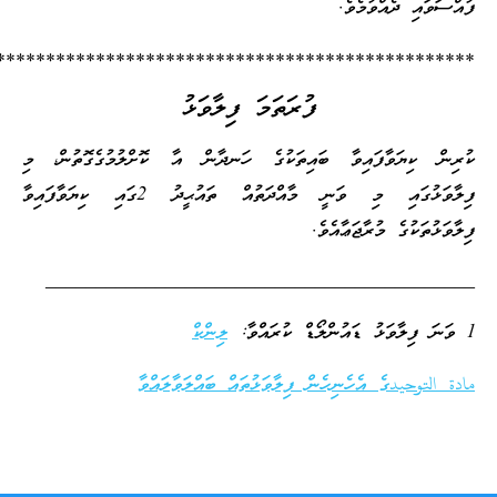
ުއްސަވައި ދެއްވުމެވެ.
*************************************************
ފުރަތަމަ ފިލާވަޅު
ުރިން ކިޔަވާފައިވާ ބައިތަކުގެ ހަނދާން އާ ކޮށްލުމުގެގޮތުން، މި
ފިލާވަޅުގައި މި ވަނީ މާއްދަތުއް ތައުޙީދު 2ގައި ކިޔަވާފައިވާ
ިލާވަޅުތަކުގެ މުރާޖަޢާއެވެ.
__________________________________________
ވަޅު ޑައުންލޯޑް ކުރައްވާ:
ލިންކް
ادة التوحيدގެ އެހެނިހެން ފިލާވަޅުތައް ބައްލަވާލައްވާ