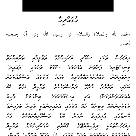
މުޤައްދިމާ
لحمد لله والصلاة والسلام على رسول الله وعلى آله وصحبه
جمعين
ިދަރުސް ތަކަކީ ސުޢޫދީ އަރަބިއްޔާގެ ތަޢުލީމާއި ތަރުބިއްޔަތު
ިނިސްޓްރީގެ ފަރާތުން އެޤައުމުގެ ސްކޫލު ތަކުގައި “ތައުޙީދު”
ިޔަވައިދޭން ތައްޔާރުކުރައްވާފައިވާ ބައެއް ފޮތްތައް އަސްލެއްކަމަށް
ަލައި، ތައްޔާރު ކުރެވޭ ދަރުސްތަކެކެވެ. ތައުޙީދު (މާތް ﷲ
ެއްކައުވަންތަކަން) އަކީ އިސްލާމްކަމުގެ ބިންގަލަށް ވާއިރު
ުޑަކުދިންނަށް މިބިންގާ ހެޔޮ ގޮތުގައި އަޅައިދިނުމަކީ މައިން ބަފައިންގެ
ޮނޑުގައި އެޅިފައިވާ ނުހަނު ބޮޑު މަސްއޫލިއްޔަތެކެވެ. ފަހެ
ިދަރުސްތަކަކީ ދިވެހިރާއްޖޭގެ ލޮބުވެތި ކުޑަކުދިންނަށް ތައުޙީދު
ެނެގަތުމަށް ހުޅުވާލެވުނު މަގެއް ކަމުގައި ﷲ ތަޢާލާ ލައްވާށި! އާމީން.