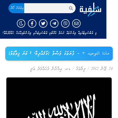
އިތުރަށް ހޯދާ
މި ވެބްސައިޓުގައިވާ ލިޔުންތައް ނަކަލު ކުރާނަމަ މި ވެބްސައިޓަށާއި ލިޔުންތެރިއާއަށް ހަވާލާދެއްވާ!
مادة التوحيد ٣ – ފުރަތަމަ ފަޞްލު (މުޤައްދިމާ، 1 ވަނަ ފިލާވަޅު)
 ޖޫން 2012
/
ފިލާވަޅު
/
ޑރ. ޢިމްރާން މުޙައްމަދު ޢަލީ