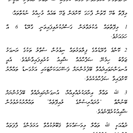
ިފޮތާ ބެހޭ ގޮތުން ފާހަގަ ކޮށްލަން ޖެހޭ ބައެއް މުހިއްމު ނުކުތާތައް:
1 މިފޮތްތައް އެކުލަވާލަން ގަސްދުކުރެވިފައިވަނީ ގްރޭޑް 6 އާ
ަމައަށެވެ.
2 ކޮންމެ ގްރޭޑެއްގެ ފިލާވަޅުތައް ނިމުމުން، ސުވާލު ތަކުގެ ރަނގަޅު
ަވާބު ހިމެނޭ ޞަފްޙާއެއް ޝާޢިއު ކުރެވިފައިވާނެއެވެ. އެއީ
ުނގަންނަވައިދެއްވާ ބޭފުޅުންނަށް ފަސޭހައަކަށާޓަކައި އަޅުގަނޑު ތައްޔާރު
ޮށްފައިވާ ޞަފުޙާއެކެއެވެ.
3 ﷲ ތަޢާލާ އިރާދަކުރެއްވިއްޔާ، އުނގަންނައިދެއްވާ ބޭފުޅުންނަށް
ޭނުންވާ “މުދައްރިސުންގެ ލުއިފޮތެއް” ތައްޔާރުކުރެވުމުން
ާޢިއުކުރެވޭނެއެވެ.
ުޢާއަކީ ﷲ ތަޢާލާ މިމަސައްކަތް ޤަބޫލުކުއްވާ އަޅަމެންގެ ފާފަތައް