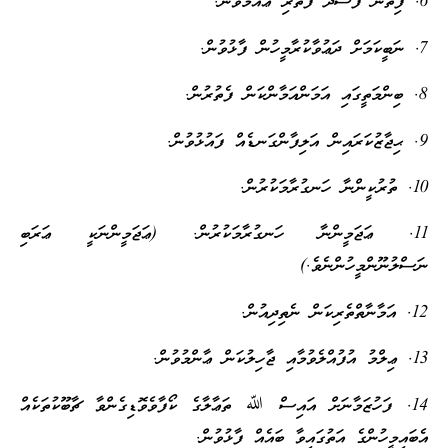
6. ފިތުނަ ފަސާދަ ފެތުރި ޢާއްމުވުން.
7. ނަބީކަމަށް ދަޢުވާކުރާމީހުން ފާޅުވުން.
8. ބިންމަތީގައި އަމަންއަމާންކަން ފެތުރުން.
9. ޙިޖާޒުކަރައިން އަލިފާންގަނޑެއް ފައުޅުވުން.
10. ތުރުކީންނާ ހަނގުރާމަކުރުން.
11. ޢަޖަމީންނާ ހަނގުރާމަކުރުން. (ޢަޖަމީންނަކީ ޢަރަބި
ނަސްލުނޫންމީހުންނެވެ.)
12. އަމާނާތްތެރިކަން ނެތިދިއުން.
13. ޢިލްމު އުފުއްލެވުމާއި ޖާހިލުކަން ޢާންމުވުން.
14. ފަހުޒަމާނަށް އައިސް ﷲ ތަޢާލާގެ ކޯފާވެވޮޑިގެންވާ ޗާބޫކުތަކެއް
އެބައިމީހުންގެ އަތުގައިވާ ބައެއް ފާޅުވުން.