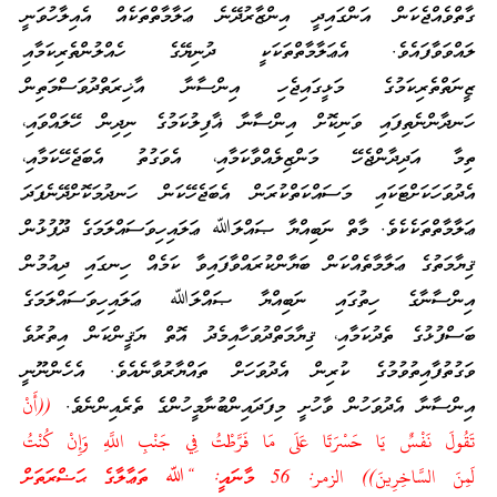
ގާތްވެއްޖެކަން އަންގައިދީ އިންޒާރުދޭނެ ޢަލާމާތްތަކެއް އެއިލާހުވަނީ
ލައްވަވާފައެވެ. އެޢަލާމާތްތަކަކީ ދުނިޔޭގެ ހެއްލުންތެރިކަމާއި
ޒީނަތްތެރިކަމުގެ މަޅީގައިޖެހި އިންސާނާ އާޚިރަތްދުވަސްމަތިން
ހަނދާންނެތިފައި ވަނިކޮށް އިންސާނާ ޣާފިލުކަމުގެ ނިދިން ހޭލައްވައި،
ތިމާ އަދިދާންޖެހޭ މަންޒިލެއްވާކަމާއި، އެވަގުތު އެބަޖެހޭކަމާއި،
އެދުވަހަކަށްޓަކައި މަސައްކަތްކުރަން އެބަޖެހޭކަން ހަނދުމަކޮށްދޭނެފަދަ
ޢަލާމާތްތަކެކެވެ. މާތް ނަބިއްޔާ ޞައްލަﷲ ޢަލައިހިވަސައްލަމަގެ ދޫފުޅުން
ޤިޔާމަތުގެ ޢަލާމާތެއްކަން ބަޔާންކުރައްވާފައިވާ ކަމެއް ހިނގައި ދިއުމުން
އިންސާނާގެ ހިތުގައި ނަބިއްޔާ ޞައްލަﷲ ޢަލައިހިވަސައްލަމަގެ
ބަސްފުޅުގެ ތެދުކަމާއި، ޤިޔާމަތްދުވަހާއިމެދު އޮތް ޔަޤީންކަން އިތުރުވެ
ވަގުތުފާއިތުވުމުގެ ކުރިން އެދުވަހަށް ތައްޔާރުވާނެއެވެ. އެހެންނޫނީ
އިންސާނާ އެދުވަހުން ވާހުށީ މިފަދައިންބުނާމީހުންގެ ތެރެއިންނެވެ.
((أَنْ
تَقُولَ نَفْسٌ يَا حَسْرَتَا عَلَى مَا فَرَّطْتُ فِي جَنْبِ اللَّهِ وَإِنْ كُنْتُ
لَمِنَ السَّاخِرِينَ)) الزمر: 56 މާނައީ: “ﷲ ތަޢާލާގެ ޙަޟްރަތަށް