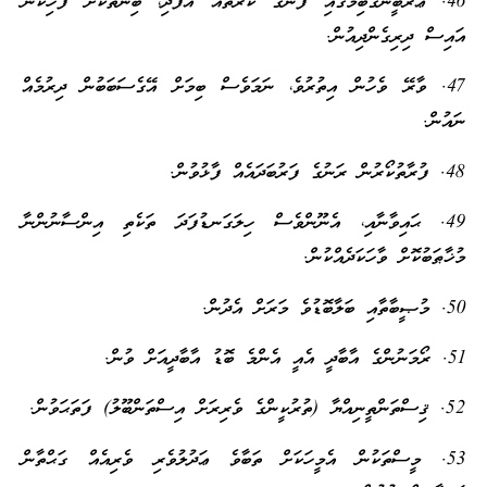
46. ޢަރަބީންގެބިމުގައި ފެނުގެ ކޯރުތައް އުފެދި، ބިންތަކަށް ފެހިކަން
އައިސް ދިރިގެންދިއުން.
47. ވާރޭ ވެހުން އިތުރުވެ، ނަމަވެސް ބިމަށް އޭގެސަބަބުން ދިރުމެއް
ނައުން.
48. ފުރާތުކޯރުން ރަނުގެ ފަރުބަދައެއް ފާޅުވުން.
49. ޙައިވާނާއި، އެނޫންވެސް ހިލަގަނޑުފަދަ ތަކެތި އިންސާނުންނާ
މުޚާޠަބުކޮށް ވާހަކަދެއްކުން.
50. މުޞީބާތާއި ބަލާބޮޑުވެ މަރަށް އެދުން.
51. ރޯމަނުންގެ އާބާދީ އެއީ އެންމެ ބޮޑު އާބާދީއަށް ވުން.
52. ޤިސްތަންތީނިއްޔާ (ތުރުކީންގެ ވެރިރަށް އިސްތަންބޫލު) ފަތަޙަވުން.
53. މީސްތަކުން އެމީހަކަށް ތަބާވެ ޢަދުލުވެރި ވެރިއެއް ގަޙްތާން