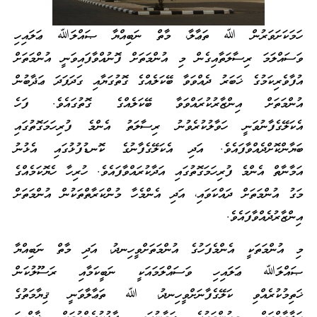
ހަމަކަށަވަރުން ﷲ ތަޢާލާ، މާތް ނަބިއްޔާ ޞައްލަﷲ ޢަލައިހި
ވަސައްލަމަ ރިސާލަތާއިގެން މި އުންމަތަށް ފޮނުއްވާފައިވަނީ އުންމަތަށް
އުފާވެރިކަމުގެ ޚަބަރު ދެއްވަވާ ބޭކަލެއްގެ ގޮތުގަޔާއި ގަދަފަދަ ޢަޛާބުން
އުންމަތަށް އިންޒާރުކުރައްވަވާ ބޭކަލެއްގެ ގޮތުގައެވެ. ފަހެ
އެކަލޭގެފާނުވަނީ ހަވާލުކުރެވުނު ރިސާލަތު އެންމެ ފުރިހަމަގޮތުގައި
ބަޔާންކޮށްދެއްވާފައެވެ. އަދި އެކަލޭގެފާނުގެ ކޮނޑުފުޅުގައި އެޅުނު
އަމާނާތް އެންމެ ފުރިހަމަގޮތުގައި އަދާކުރައްވާފައެވެ. ހުރިހާ ހެޔޮކަމެއްގެ
މަގު އުންމަތަށް ދައްކަވައި، އަދި އެންމެހާ މުންކަރާތްތަކުން އުންމަތަށް
އިންޒާރުދެއްވާފައެވެ.
މި އުންމަތަކީ އެންމެފަހުގެ އުންމަތަށްވީހިނދު، އަދި މާތް ނަބިއްޔާ
ޞައްލަﷲ ޢަލައިހި ވަސައްލަމައަކީ ނަބީކަމާއި ރަސޫލުކަން
ޚަތިމުކުރެއްވި ކަލޭގެފާނަށްވީހިނދު، ﷲ ތަޢާލާވަނީ ޤިޔާމަތުގެ