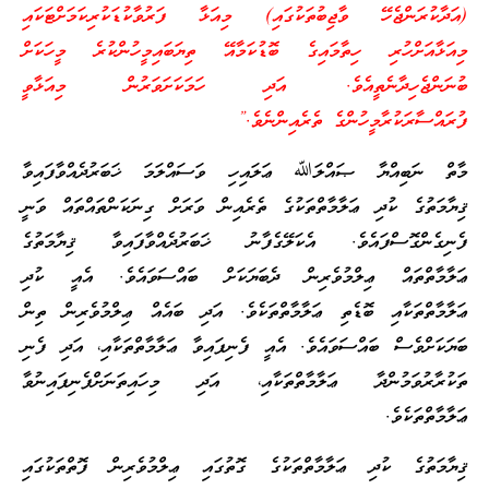
(އަދާކުރަންޖެހޭ ވާޖިބުތަކުގައި) މިއަޅާ ފަރުވާކުޑަކުރިކަމަށްޓަކައި
މިއަޅާއަށްހުރި ހިތާމައިގެ ބޮޑުކަމާއޭ ތިޔަބައިމީހުންކުރެ މީހަކަށް
ބުނަންޖެހިދާނެތީއެވެ. އަދި ހަމަކަށަވަރުން މިއަޅާވީ
ފުރައްސާރަކުރާމީހުންގެ ތެރެއިންނެވެ.”
މާތް ނަބިއްޔާ ޞައްލަﷲ ޢަލައިހި ވަސައްލަމަ ޚަބަރުދެއްވާފައިވާ
ޤިޔާމަތުގެ ކުދި ޢަލާމާތްތަކުގެ ތެރެއިން ވަރަށް ގިނަކަންތައްތައް ވަނީ
ފެނިގެންގޮސްފައެވެ. އެކަލޭގެފާނު ޚަބަރުދެއްވާފައިވާ ޤިޔާމަތުގެ
ޢަލާމާތްތައް ޢިލްމުވެރިން ދެބަޔަކަށް ބައްސަވައެވެ. އެއީ ކުދި
ޢަލާމާތްތަކާއި ބޮޑެތި ޢަލާމާތްތަކެވެ. އަދި ބައެއް ޢިލްމުވެރިން ތިން
ބަޔަކަށްވެސް ބައްސަވައެވެ. އެއީ ފެނިފައިވާ ޢަލާމާތްތަކާއި، އަދި ފެނި
ތަކުރާރުވަމުންދާ ޢަލާމާތްތަކާއި، އަދި މިހައިތަނަށްފެނިފައިނުވާ
ޢަލާމާތްތަކެވެ.
ޤިޔާމަތުގެ ކުދި ޢަލާމާތްތަކުގެ ގޮތުގައި ޢިލްމުވެރިން ފޮތްތަކުގައި