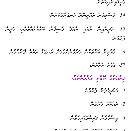
ޤަބީލާއިންނިކުތުން.
54. މުސްލިމުން ޔަހޫދީންނާ ހަނގުރާމަކުރުން.
55. މަދީނާއިން ނުބައި ނުލަފާ ފާސިޤުން ބޭރުކުރެއްވުމާއި، މަދީނާ
ފަޅުވުން.
56. މުއުމިނު އަޅުތަކުން މަރުގެންނެވުމަށް ރަނގަޅު ވައެއް ފޮނުއްވުން.
57. ގެފުޅު ތަޅާލުން.
ޤިޔާމަތުގެ ބޮޑެތި ޢަލާމާތްތައް:
1. މަހުދީގެފާނު ފާޅުވުން.
2. ދައްޖާލު ފާޅުވުން.
3. ޢީސާގެފާނު ފައިބާވަޑައިގަތުން.