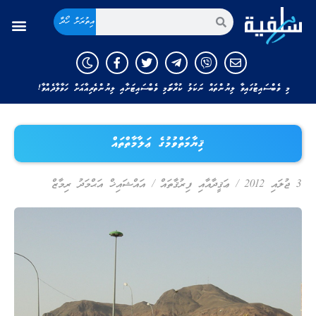
އިތުރަށް ހޯދާ
މި ވެބްސައިޓުގައިވާ ލިޔުންތައް ނަކަލު ކުރާނަމަ މި ވެބްސައިޓަށާއި ލިޔުންތެރިއާއަށް ހަވާލާދެއްވާ!
ޤިޔާމަތްވުމުގެ ޢަލާމާތްތައް
3 ޖުލައި 2012
/
ޢަޤީދާއާއި ފިރުޤާތައް
/
އައްޝައިޚް އަޙްމަދު ރިމާޒް