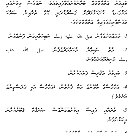
ބައިވަރު ޢަލާމާތްތައް ބަޔާންކުރައްވާފައިވެއެވެ. ނަމަވެސް މިތަނުގައި
އަޅުގަނޑު ހުށަހަޅާލަދޭން ޤަޞްދުކުރަނީ އޭގެ ތެރެއިން ޞައްޙަ
މަގުންވާރިދުވެފައިވާ ޢަލާމާތްތަކެވެ.
1. މުޙައްމަދުގެފާނު صلى الله عليه وسلم ނަބީކަމާއިގެން ފޮނުއްވުން.
2. މާތް ނަބިއްޔާ މުޙައްމަދުގެފާނު صلى الله عليه
وسلم ދުނިޔެދޫކުރެއްވުން.
3. ބައިތުލް މަޤްދިސް ފަތަޙަކުރުން.
4. ޢަމްވާސްގެ ޠާޢޫންގެ ވަބާ ފާޅުވުން. (ޢަމްވާސް އަކީ ފަލަސްތީނުގެ
ރަށެކެވެ.)
5. މުދަލާއި ފައިސާ އިތުރުވެގެންގޮސް ޞަދަޤާތް ޤަބޫލުކުރާނެ
މީހަކުނުވުން.