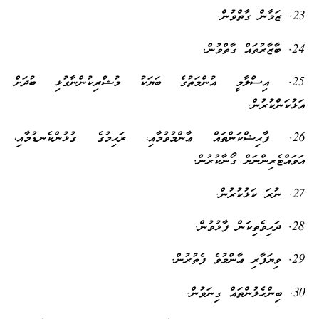
23. ޒަމާން ގާތްވުން.
24. ބާޒާރުތައް ގާތްވުން.
25. އިސްލާމީ އުންމަތުގެ ބަޔަކު މުޝްރިކުންނާގުޅި ބުދަށް
އަޅުކަންކުރުން.
26. ފާޙިޝްކަންތައް ޢާންމުވުމާއި، ރަޙިމުގެ ގުޅުންކެނޑުމާއި،
އަވައްޓެރިންނަށް ގޯނާކުރުން.
27. ނުރަ ކަޅުކުރުން.
28. ދަހިވެތިކަން ފާޅުވުން.
29. ވިޔަފާރި ޢާންމުވެ ފެތުރުން.
30. ބިންހެލުންތައް ގިނަވުން.