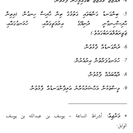
4. ޔައުޖޫޖު މައުޖޫޖު ބާގައިމީހުން ފާޅުވުން.
5. ބިންގަނޑު ގަންބަވައި ގަތުމުގެ ތިން ޙާދިސާ ހިނގުން. (މިތިން
ޙާދިސާހިނގާނީ ދުނިޔޭގެ އިރުމަތީގައާއި، ހުޅަނގުގައާއި،
ޖަޒީރަތުލްޢަރަބުގައެވެ.)
6. ދުންގަނޑެއް ފާޅުވުން.
7. ހުޅަނގުފަރާތުން އިރުއެރުން.
8. ދާއްބައެއް ފާޅުވުން.
9. މީސްތަކުން މަޙްޝަރުކުރާނެ އަލިފާންގަނޑެއް ފާޅުވުން.
______________________
* މަރުޖިޢު: أشراط الساعة – يوسف بن عبدالله بن يوسف
الوابل.