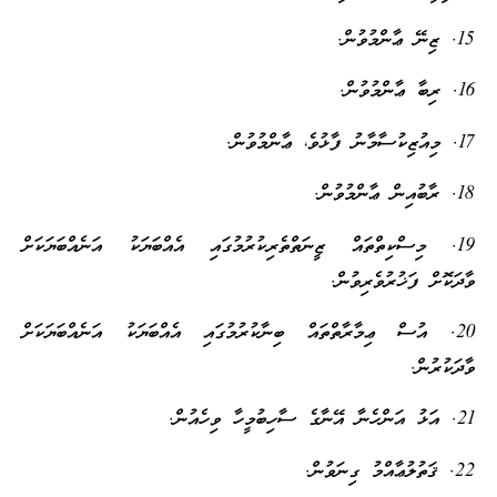
15. ޒިނޭ ޢާންމުވުން.
16. ރިބާ ޢާންމުވުން.
17. މިއުޒިކުސާމާނު ފާޅުވެ، ޢާންމުވުން.
18. ރާބުއިން ޢާންމުވުން.
19. މިސްކިތްތައް ޒީނަތްތެރިކުރުމުގައި އެއްބަޔަކު އަނެއްބަޔަކަށް
ވާދަކޮށް ފަޚުރުވެރިވުން.
20. އުސް ޢިމާރާތްތައް ބިނާކުރުމުގައި އެއްބަޔަކު އަނެއްބަޔަކަށް
ވާދަކުރުން.
21. އަޅު އަންހެނާ އޭނާގެ ސާހިބުމީހާ ވިހެއުން.
22. ޤަތުލުޢާއްމު ގިނަވުން.