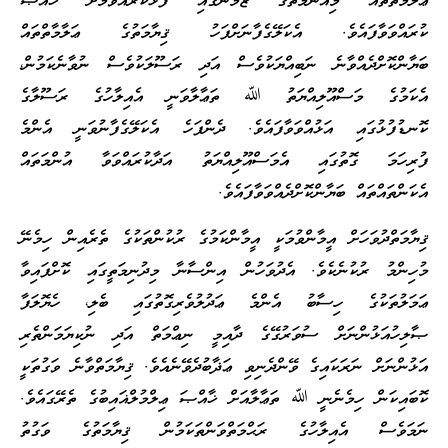
ޢަލާމާތްތައް މިއުންމަތުގެ ޒަމާނުގައި ފާޅުކުރެއްވުމަށް ޚާއްޞަ
ކުރައްވަވާފައެވެ. އެކަލޭގެފާނަށްފަހު ޤިޔާމަތުގެ ޢަލާމާތްތައް
ބަޔާންކޮށްދެއްވާނެ ނަބިއްޔަކުވެސް އަދި ރަސޫލަކުވެސް ނުވާނެކަމުން،
އެކަމުގެ މަސްއޫލިއްޔަތު ﷲ ތަޢާލާވަނީ އެއިލާހުގެ ރަސޫލާގެ
ކޮނޑުފުޅުގައި އަޅުއްވަވާފައެވެ. ދެންފަހެ އެކަލޭގެފާނުވަނީ އެންމެ
ފުރިހަމަ ގޮތުގައި އެމަސްއޫލިއްޔަތު އަދާކުރައްވަވާ އުންމަތައް
އެކަންތައްތައް ބަޔާންކޮށްދެއްވަވާފައެވެ.
ޤިޔާމަތްދުވަހަށް އީމާންވުމަކީ އީމާންކަމުގެ ރުކުންތަކުގެ ތެރެއިން ހިމެނޭ
މުހިންމު ރުކުނެކެވެ. އެދުވަހުން އިންސާނާ މިދުނިމަތީގައި ކޮށްފައިވާ
ޢަމަލުތަކުގެ ހިސާބު އެންމެ ޢަދުލުވެރިގޮތުގައި ބެލި، ހެޔޮލަފާ
ޞާލިހުއަޅުންނަށް ސުވަރުގޭގެ ދާއިމީ ނިޢްމަތް އަދި ނުކިޔަމަންތެރި
އަޅުންނަށް ނަރަކައިގެ ވޭންދެނިވި ޢަޛާބުދެވޭނެއެވެ. ޤިޔާމަތްވާނެ ވަގުތަކީ
ކޮބައިކަން ހިމެނެނީ ﷲ ތަޢާލާއަށް ޚާއްޞަ ޢިލްމުލްޣައިބުގެ ތެރޭގައެވެ.
ނަމަވެސް އެއިލާހުގެ ރަޙްމަތްވަންތަކަމުން ޤިޔާމަތުގެ ވަގުތު