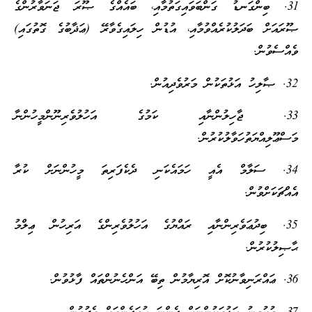
31. ބިންގަނޑު ގަންބަވައިގަތުމާއި، ބައެއްގެ ޞޫރަ ޖަނަވާރުންގެ
ޞޫރައަށް ބަދަލުކުރެއްވުމާއި، އުޑުން ހިލައިގެވާރޭ (ޢަޛާބުގެ ގޮތުގައި)
ވެއްސެވުން.
32. ޞާލިހު އަޅުތަކުން މަރުވެދިއުން.
33. ޖާހިލުންނާއި ކަމުގެ އަހުލުވެރިނޫންމީހުންނާ
މަސްޢޫލިއްޔަތުހަވާލުކުރުން.
34. ސަލާމް އެއީ ހަމައެކަނި ދެކެފަރިތަ މީހުންނަށް ކުރާ
އެއްޗަކަށްވުން.
35. ބިދުޢަވެރިންނާއި ރައްޔުގެ އަހުލުވެރިންގެ އަރިހުން ޢިލްމު
ޙާޞިލުކުރުން.
36. ޢައްރަނިވާނުކޮށް އޮރިޔާމުން ތިބޭ އަންހެނުންތައް ފާޅުވުން.