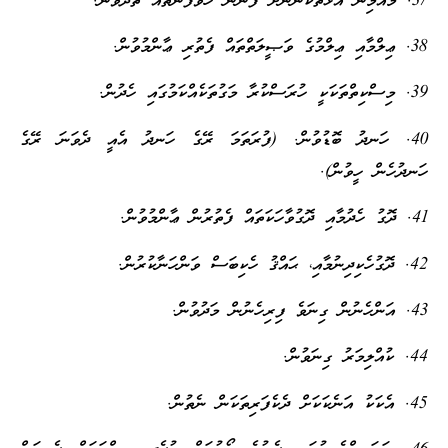
37. މުއުމިނު އަޅުތަކުންނަށް ފެންނަ ހުވަފެންތައް ތެދުވުން.
38. ޢިލްމާއި ޢިލްމުގެ ވަޞީލަތްތައް ފެތުރި ޢާންމުވުން.
39. މިސްކިތްތަކަކީ ހުރަސްކުރާ މަގުތަކެއްކަމުގައި ހެދުން.
40. ހަނދު ބޮޑުވުން. (ފުރަތަމަ ރޭގެ ހަނދު އެއީ ދެވަނަ ރޭގެ
ހަނދުހެން ހީވުން).
41. ދޮގު ހެދުމާއި ދޮގުވާހަކަތައް ފެތުރުން ޢާންމުވުން.
42. ދޮގުހެކިދިނުމާއި، ޙައްޤު ހެކިބަސް ވަންހަނާކުރުން.
43. އަންހެނުން ގިނަވެ ފިރިހެނުން މަދުވުން.
44. ކުއްލިމަރު ގިނަވުން.
45. އެކަކު އަނެކަކަށް ދެކެފަރިތަކަން ނެތުން.