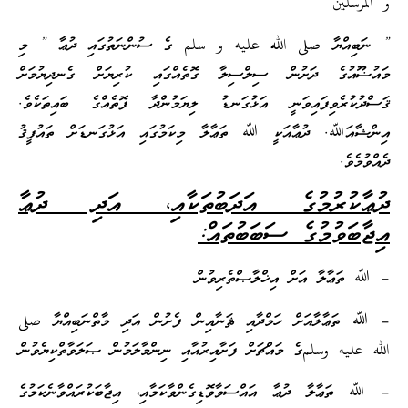
و المرسلين
” ނަބިއްޔާ صلى الله عليه و سلم ގެ ސުންނަތުގައި ދުޢާ ” މި
މައުޟޫއުގެ ދަށުން ސިލްސިލާ ގޮތެއްގައި ކުރިޔަށް ގެނދިޔުމަށް
ޤަސްދުކުރެވިފައިވަނީ އަޅުގަނޑު ލިޔަމުންދާ ފޮތެއްގެ ބައިތަކެވެ.
އިންޝާއަﷲ. ދުޢާއަކީ ﷲ ތަޢާލާ މިކަމުގައި އަޅުގަނޑަށް ތައުފީޤު
ދެއްވުމެވެ.
ދުޢާކުރުމުގެ އަދަބުތަކާއި، އަދި ދުޢާ
އިޖާބަވުމުގެ ސަބަބުތައް:
– ﷲ ތަޢާލާ އަށް އިޚްލާޞްތެރިވުން
– ﷲ ތަޢާލާއަށް ހަމްދާއި ޘަނާއިން ފެށުން އަދި މާތްނަބިއްޔާ صلى
الله عليه وسلمގެ މައްޗަށް ފަށާއިރުއާއި ނިންމާލަމުން ޞަލަވާތްކިޔެވުން
– ﷲ ތަޢާލާ ދުޢާ އައްސަވާވޮޑިގެންވާކަމާއި، އިޖާބަކުރައްވާނެކަމުގެ