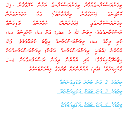
ތިމަންރަސްކަލާނގެއާމެދު ތިމަންރަސްކަލާނގެ އަޅުން ކަލޭގެފާނާ سؤال
ކޮށްފިނަމަ، (ކަލޭގެފާނު ވިދާޅުވާށެވެ!) ފަހެ، ހަމަކަށަވަރުން
ތިމަންރަސްކަލާނގެއީ (އެއުރެންނާ) ކުއްތަންވެ ވޮޑިގެންވާ
ރަސްކަލާނގެއެވެ. ތިމަން الله ގެ حضرة އަށް دعاء ކޮށްފިނަމަ دعاء
ކުރި މީހާގެ دعاء ތިމަންރަސްކަލާނގެ އިޖާބަ ކުރައްވަމެވެ. ފަހެ،
އެއުރެން (އެބަހީ: ތިމަންރަސްކަލާނގެ އަޅުން) ތިމަންރަސްކަލާނގެއަށް
އިޖާބަދޭހުށިކަމެވެ! އަދި އެއުރެން ތިމަން ރަސްކަލާނގެއަށް إيمان
ވާހުށިކަމެވެ! (އެއީ) އެއުރެންނަށް ތެދުމަގު ލިބުމަށްޓަކައެވެ.
ލިޔުމުގެ 2 ވަނަ ބަޔަށް ވަޑައިގަންނަވާ
ލިޔުމުގެ 3 ވަނަ ބަޔަށް ވަޑައިގަންނަވާ
ލިޔުމުގެ 4 ވަނަ ބަޔަށް ވަޑައިގަތުމަށް
__________________________________