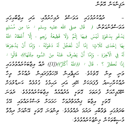
ޔަޤީންކަން އޮތުން
– ދުޢާކުރުމުގައި އަވަސްވެ ދެމިހުރުމާއި، އަދި އިޖާބާއިގައި
އަވަސްވެނުގަތުން.
( قَال صلى الله عليه وسلم : مَا مِن مُسْلِمٍ
يَدْعُو بِدَعْوَةٍ لَيْسَ فِيهَا إِثْمٌ وَلَا قَطِيعَةُ رَحِمٍ ، إِلَّا أَعْطَاهُ اللَّهُ
بِهَا إِحْدَى ثَلَاثٍ: إِمَّا أَنْ تُعَجَّلَ لَهُ دَعْوَتُهُ ، وَإِمَّا أَنْ يَدَّخِرَهَا
لَهُ فِي الْآخِرَةِ ، وَإِمَّا أَنْ يَصْرِفَ عَنْهُ مِنَ السُّوءِ مِثْلَهَا))، قَالُوا :
إِذًا نُكْثِرُ ؟ ، قَالَ : ((اللَّهُ أَكْثَرُ))
([1]) ދުޢާ އިޖާބަކުރެއްވުމުގައި
ވަނީ ތިން ގޮތެކެވެ. ޙަދީޘްއިން ދޭހަވާފަދައިން ދުޢާކުރާ މީހާ
ދުޢާކުރާހިނދު ފާފަޔަކަށް ނޭދި އަދި ރަޙިމުގެ ގުޅުމެއް ކަނޑާލުމަށް
ނޭދޭމީހާއަށް ފުރަތަމަ ގޮތަކީ އެދުޢާއެއް އިޖާބަކުރެއްވުމެވެ. ދެވަނަ
ގޮތަކީ އިޖާބަ ޤިޔާމަތްދުވަހާ ހަމައަށް ލަސްކުރައްވައި އޭގެ
ބަދަލުގައި ޘަވާބާއި ދަރުމަ ދެއްވުމެވެ. ތިންވަނަ ގޮތަކީ އޭނާއަށް ދިމާވާ
މުޞީބާތަކުން މިންޖުކުރެއްވުމެވެ.