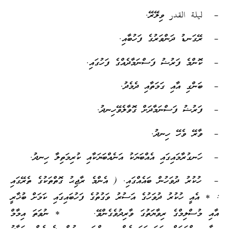
– ليلة القدر ވިލޭރޭ.
– ރޭގަނޑު ދަންވަރުގެ ފަހުބާއި.
– ކޮންމެ ފަރުޟު ފަސްނަމާދެއްގެ ފަހުގައި.
– ބަންގި އާއި ގަމަތާއި ދެމެދު.
– ފަރުޟު ފަސްނަމާދަށް ގޮވާލެވޭހިނދު.
– ވާރޭ ވެހޭ ހިނދު.
– ހަނގުރާމައިގައި އެއްބަޔަކު އަނެއްބަޔަކާއި ކުރިމަތިލާ ހިނދު.
– ހުކުރު ދުވަހުން ބައެއްގައި. ( އެންމެ ރާޖިޙު ގޮތްތަކުގެ ތެރޭގައި
: * އެއީ ހުކުރު ދުވަހުގެ އަސުރު ވަގުތުގެ ފަހުބައިގައި ކަމަށް ބުޚާރީ
އާއި މުސްލިމްގެ ރިވާޔަތުގަ ވާރިދުވެގެންވޭ. * ނުވަތަ އިމާމް