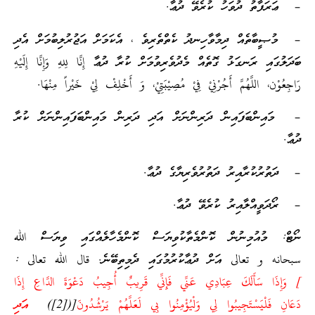
– ޢަރަފާތު ދުވަހު ކުރެވޭ ދުޢާ.
– މުޞީބާތެއް ދިމާވާހިނދު ކެތްތެރިވެ ، އެކަމަށް އަޖުރުލިބުމަށް އެދި
ބަދަލުގައި ރަނގަޅު ގޮތެއް މެދުވެރިވުމަށް ކުރާ ދުޢާ إِنَّا لِلهِ وَإِنَّا إِلَيْهِ
رَاجِعُوْن، اللَّهُمَّ أَجُرْنِيْ فِيْ مُصِيْبَتِيْ، وَ أَخْلِفْ لِيْ خَيْراً مِنْهَا.
– މައިންބަފައިން ދަރިންނަށް އަދި ދަރިން މައިންބަފައިންނަށް ކުރާ
ދުޢާ.
– ދަތުރުކުރާއިރު ދަތުރުވެރިޔާގެ ދުޢާ.
– ރޯދަވީއްލާއިރު ކުރެވޭ ދުޢާ.
ނޯޓް: މުއުމިނުން ކޮންމެތާކުވިޔަސް ކޮންމެހާލެއްގައި ވިޔަސް الله
سبحانه و تعالى އަށް ދުޢާކުރުމުގައި ދެމިތިބޭނެ. قال الله تعالى :
] وَإِذَا سَأَلَكَ عِبَادِي عَنِّي فَإِنِّي قَرِيبٌ أُجِيبُ دَعْوَةَ الدَّاعِ إِذَا
دَعَانِ فَلْيَسْتَجِيبُوا لِي وَلْيُؤْمِنُوا بِي لَعَلَّهُمْ يَرْشُدُونَ
[([2])
އަދި