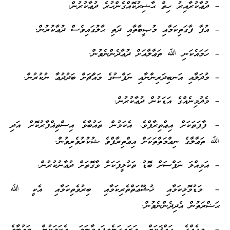
– ދުޢާކުރާއިރު ހިތް ޙާޟިރުކޮއްގެންހުރެ ދުޢާކުރުން.
– އުފާ ފާގަތިކަމާއި މުޞީބާތާއި ދަތި ޙާލުގައިވެސް ދުޢާކުރުން.
– ހަމައެކަނި ﷲ ތަޢާލާއަށް ދުޢާދެންނެވުން.
– މުދަލާއި އަނބިދަރިންނާއި ނަފްސުގެ މައްޗަށް ބަދުދުޢާ ނުކުރުން.
– މެދުމިނެއްގެ އަޑަކުން ދުޢާކުރުން.
– ފާފަތަކަށް އިޢްތިރާފްވެ، އެކަމުން ތައުބާވެ އިސްތިޣްފާރުކޮށް އަދި
ﷲ ތަޢާލާގެ ނިޢްމަތްތަކަށް އިޢްތިރާފްވެ ޝުކުރުވެރިވުން.
– އަމިއްލަ ނަފްސަށް ބޮޑު ތަކުލީފަކަށް ވާގޮތަށް ދުޢާނުކުރުން.
– މަޑުމޮޅިކަމާއި ޚުޝޫޢަތްތެރިކަމާއި ބިރުވެތިކަމާއި އެކީ ﷲ
ޙަޟްރަތުން އެދިދެންނެވުން.
– މީހެއްގެ ޙައްޤަކަށް އަރައިގަނެވިފައިވާނަމަ އެކަމަކުން ތައުބާވެ