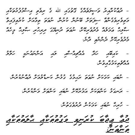
– ދުޢާކުރާއިރު ވަސީލަތެއްގެ ގޮތުގައި الله ގެ ރިވެތި އިސްމުފުޅުތަކާއި
މަތިވެރިވެގެންވާ ސިފަތަށް ބޭނުން ކުރުން، ނުވަތަ ތިމާއަށް ކުރެވިފައިވާ
ޞާލިޙް ޢަމަލެއް މެދުވެރިކޮށް، ނުވަތަ ދުނިޔޭގަ ދިރިހުރި ޞާލިޙް މީހެއް
މެދުވެރިކޮށް ދެންނެވި ދާނެ.
– ކައިބޮއި ހަދާ އެއްޗިއްސާއި ލައި އަންނައުނަކީ ހަލާލު
އެއްޗެތިކަމުގާއިވުން.
– ނުބައި ކަމަކަށް ނުވަތަ ރަޙިމުގެ ގުޅުން ކަނޑާލުމަށް ދުޢާނުކުރުން.
– ރަނގަޅު ކަންތަކަށް އަމުރުކޮށް ނުބައި ކަންތަށް މަނާކުރުން.
– ހުރިހާ ނުބައި ކަމަކުން ދުރުވެގަތުން.
ދުޢާ ޢިޖާބަ ކުރަނިވި ވަގުތުތަކާއި ޙާލަތުތަކާއި
ތަންތަން: