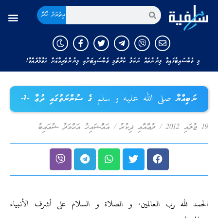
އިތުރަށް ހޯދާ
މި ވެބްސައިޓުގައިވާ ލިޔުންތައް ނަކަލު ކުރާނަމަ މި ވެބްސައިޓަށާއި ލިޔުންތެރިއާއަށް ހަވާލާދެއްވާ!
ނަބިއްޔާ صلى الله عليه و سلم ގެ ސުންނަތުގައި ދުޢާ -1-
19 ޖުލައި 2012
/
ދުޢާއާއި ޛިކުރު
/
އައްްޝައިޚު އަޙްމަދު ޝުޢައިބު
الحمد لله رب العالمين, و الصلاة و السلام على أشرف الأنبياء