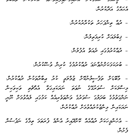
އެޙައްގު އަދާކުރުން.
– ދުޢާ ތިންފަހަރު ތަކުރާރުކުރުން.
– ޤިބުލައަށް ކުރިމަތިލުން.
– ދުޢާކުރުމުގައި ދެއަތް އުފުލުން.
– ބުރަކަމަކަށްނުވާނަމަ ދުޢާކުރުމުގެ ކުރިން ވުޟޫކުރުން.
– މާބޮޑަށް ތަފްސީލުނުކޮށް ޖުމްލަވީ ކުރު ޢިބާރާތަކުން ދުޢާކުރުން.
މިސާލަކަށް ސުވަރުގޭގެ ނުވަތަ ނަރަކައިގަވާ އެއްޗެތި ވަކިވަކިން
ނަންގަތުމުގެ ބަދަލުގަ ސުވަރުގެ ވަންތަވެރިއެއް ކަމުގައި ލެއްވުމަށް ނޫނީ
ނަރަކައިން މިންޖުކުރެއްވުމަށް ދުޢާކުރުން.
– އެހެންމީހަކަށް ދުޢާއެއް ކޮށްދޭއިރު އެންމެ ފުރަތަމަ ތިމާގެ ނަފުސުން
ފެށުން.